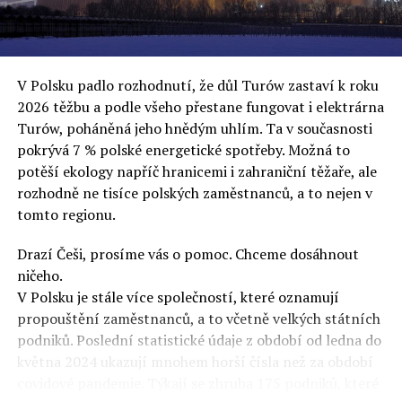
uvěří a nebudou se ptát na podrobnosti,“ řekl Rafał
Ziemkiewicz, redaktor týdeníku Do Rzeczy a ironicky
dodal: „Když se nynějšímu vedení státního hřebčince
podařilo prodat na aukci 10 plemenných koní za 600
V Polsku padlo rozhodnutí, že důl Turów zastaví k roku
000 euro, bylo to provládními médii oslavované jako
2026 těžbu a podle všeho přestane fungovat i elektrárna
velký úspěch. Za vlády PiS se 14 koní prodalo za 2,5
Turów, poháněná jeho hnědým uhlím. Ta v současnosti
milionu euro, což bylo stejnou mediální partou
pokrývá 7 % polské energetické spotřeby. Možná to
komentováno jako konec polského chovu koní. Ve vidění
potěší ekology napříč hranicemi i zahraniční těžaře, ale
kontrolorů činnosti PiS ale určitě šlo při prodeji koní o
rozhodně ne tisíce polských zaměstnanců, a to nejen v
praní peněz či jinou nelegální činnost.“
tomto regionu.
Tuskova čísla jsou ale ujetá i jinde, pokračoval
Ziemkiewicz. „Ve vládní aféře PiS kolem vydávání víz
Drazí Češi, prosíme vás o pomoc. Chceme dosáhnout
Tusk tvrdil, že za vlády dnešní opozice se nelegálně
ničeho.
prodalo 600 000 víz do Polska. Byla na to dokonce
V Polsku je stále více společností, které oznamují
vytvořena parlamentní vyšetřovací komise, která přišla
propouštění zaměstnanců, a to včetně velkých státních
ale pouze na to, že 220 víz do Polska bylo
podniků. Poslední statistické údaje z období od ledna do
prostřednictvím úplatků uspíšeno, tedy že víza byla
května 2024 ukazují mnohem horší čísla než za období
vydána přednostně. Ptá se dnes někdo Tuska, kam se
covidové pandemie. Týkají se zhruba 175 podniků, které
podělo oněch 599 780 uplacených víz? Nikdo se už