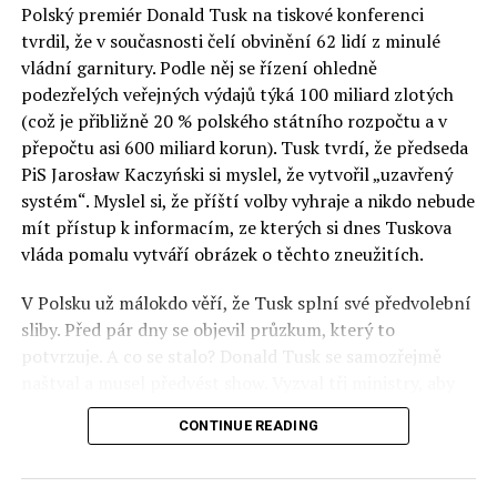
Polský premiér Donald Tusk na tiskové konferenci
Otázky spojené s vývojem umělé inteligence budou na
tvrdil, že v současnosti čelí obvinění 62 lidí z minulé
fóru AI zvláště diskutovanou oblastí. Fórum AI bude
vládní garnitury. Podle něj se řízení ohledně
zahrnovat vyhrazenou tematickou trať skládající se z
podezřelých veřejných výdajů týká 100 miliard zlotých
panelů, prezentací, workshopů a speciálních akcí.
(což je přibližně 20 % polského státního rozpočtu a v
Budou diskutovány klíčové otázky vlivu umělé
přepočtu asi 600 miliard korun). Tusk tvrdí, že předseda
inteligence ve společnosti, ale i v sektoru veřejných a
PiS Jarosław Kaczyński si myslel, že vytvořil „uzavřený
komerčních služeb. Budou se diskutovat problémy a
systém“. Myslel si, že příští volby vyhraje a nikdo nebude
výzvy, kterým bude muset trh čelit tváří v tvář zásadním
mít přístup k informacím, ze kterých si dnes Tuskova
technologickým změnám. Účastníci fóra také zváží, do
vláda pomalu vytváří obrázek o těchto zneužitích.
jaké míry investice do vědeckého výzkumu a moderních
V Polsku už málokdo věří, že Tusk splní své předvolební
technologií umělé inteligence v mnoha oblastech života
sliby. Před pár dny se objevil průzkum, který to
umožní Evropské unii obnovit konkurenceschopnost ve
potvrzuje. A co se stalo? Donald Tusk se samozřejmě
vztahu ke globálním ekonomikám a nutnosti zajistit
naštval a musel předvést show. Vyzval tři ministry, aby
bezpečnost evropských zemí.
před kamerami podepsali dohodu o stíhání členů PiS, a
CONTINUE READING
ti poslušně ono divadlo předvedli. Andrzej Domański
(finance), Tomasz Siemoniak (vnitro) a Adam Bodnar
(spravedlnost) podepsali teatrálně dohodu týkající se