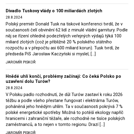
Trzaskowski nebo lídr Hnutí Polsko 2050 Szymon
Divadlo Tuskovy vlády o 100 miliardách zlotých
Hołownia, přímo řekli, že by se polská vláda měla
28.8.2024
tomuto rozhodnutí podřídit.
Polský premiér Donald Tusk na tiskové konferenci tvrdil, že v
současnosti čelí obvinění 62 lidí z minulé vládní garnitury. Podle
Rozhodnutí polského ministra spravedlnosti jistě potěší
něj se řízení ohledně podezřelých veřejných výdajů týká 100
německé, české a polské ekology, ale i těžaře. Je těžké si
miliard zlotých (což je přibližně 20 % polského státního
rozpočtu a v přepočtu asi 600 miliard korun). Tusk tvrdí, že
představit, že by o takové věci rozhodoval sám ministr
předseda PiS Jarosław Kaczyński si myslel, […]
Bodnar. Musel získat politický souhlas vládnoucí koalice.
JAROMÍR PISKOŘ
Stále jsou totiž platné argumenty Morawieckého vlády,
že důl i elektrárna jsou – kromě zabezpečování cca 7 %
Hnědé uhlí končí, problémy začínají: Co čeká Polsko po
polského energetického mixu – klíčovými podniky, spolu
uzavření dolu Turów?
se svými dceřinými společnostmi zaměstnávají cca pět
28.8.2024
tisíc lidí. Navíc s činností dolu a elektrárny nepřímo
V Polsku padlo rozhodnutí, že důl Turów zastaví k roku 2026
souvisí dalších několik desítek tisíc pracovních míst v
těžbu a podle všeho přestane fungovat i elektrárna Turów,
regionu. Zelená politika ale opět zvítězila.
poháněná jeho hnědým uhlím. Ta v současnosti pokrývá 7 %
polské energetické spotřeby. Možná to potěší ekology napříč
hranicemi i zahraniční těžaře, ale rozhodně ne tisíce polských
Rozhodnutí polského ministra spravedlnosti jistě potěší
zaměstnanců, a to nejen v tomto regionu. Drazí […]
německé, české a polské ekology, kteří žalobu u
JAROMÍR PISKOŘ
správního soudu podali, ale také německé a české