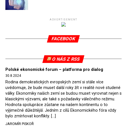
Připomeňme, že ukončení těžby hnědého uhlí pro
elektrárnu Turów nařídil Soudní dvůr Evropské unie
(SDEU) v souvislosti se stížnostmi českých samospráv
ADVERTISEMENT
verdiktem španělské soudkyně Rosario Silva de Lapureta
v květnu 2021. Vláda premiéra Morawieckého však
FACEBOOK
tomuto rozhodnutí nevyhověla, proto na žádost
Evropské komise uložil SDEU v září 2021 Polsku denní
pokutu ve výši 500 tisíc eur.
O NÁS Z RSS
Tento trest byl účtován téměř půl roku, až do února
Polské ekonomické forum – platforma pro dialog
2022, než byl tento případ z důvodu uzavření dohody
30.8.2024
Polska s Českou republikou o odstranění příčin sporu o
Rodina demokratických evropských zemí si stále více
důl Turów vymazán z rejstříku tribunálu. Celkem si
uvědomuje, že bude muset další roky žít v realitě nové studené
Polsko nechalo z přiznaných evropských fondů odečíst
války. Ekonomiky našich zemí se budou muset vyrovnat nejen s
asi 70 milionů eur na pokutách a 45 milionů eur
klasickými výzvami, ale také s požadavky válečného režimu.
Hodnota spolupráce zůstane na našem kontinentu o to
zaplatilo jako odškodnění České republice – ale jak důl,
výjimečně důležitější. Jedním z cílů Ekonomického fóra vždy
tak elektrárna nadále fungovaly. Už tehdy zástupci
bylo zmírňovat konflikty. […]
tehdejší opozice a dnes vládnoucí koalice, jako
JAROMÍR PISKOŘ
místopředseda Občanské platformy (PO) Rafał