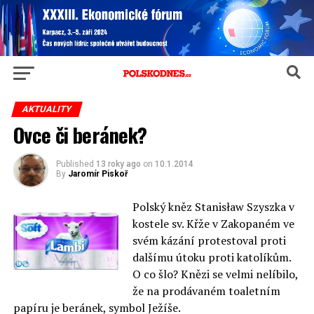
AKTUALITY
Ovce či beránek?
Published
13 roky ago
on
10.1.2014
By
Jaromír Piskoř
Polský kněz Stanisław Szyszka v
kostele sv. Křže v Zakopaném ve
svém kázání protestoval proti
dalšímu útoku proti katolíkům.
O co šlo? Knězi se velmi nelíbilo,
že na prodávaném toaletním
papíru je beránek, symbol Ježíše.