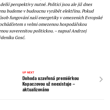
delší perspektivy nutné. Politici jsou ale již dnes
 cenu budeme v budoucnu vyrábět elektřinu. Pokud
ůsob fungování naší energetiky v omezeních Evropské
dochůdčetem s velmi omezenou hospodářskou
enou suverenitou politickou. – napsal Andrzej
ýdeníku Gosć.
UP NEXT
Dohoda uzavřená premiérkou
Kopaczovou už neexistuje –
aktualizováno