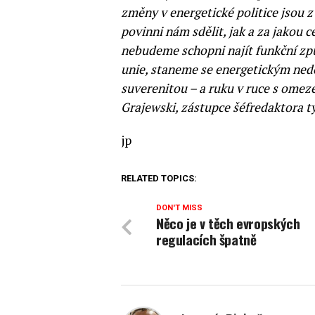
změny v energetické politice jsou z 
povinni nám sdělit, jak a za jakou
nebudeme schopni najít funkční zp
unie, staneme se energetickým ne
suverenitou – a ruku v ruce s omez
Grajewski, zástupce šéfredaktora t
jp
RELATED TOPICS:
DON'T MISS
Něco je v těch evropských
regulacích špatně