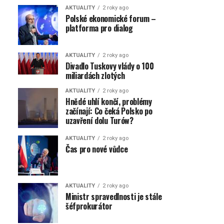
AKTUALITY
2 roky ago
Polské ekonomické forum –
platforma pro dialog
AKTUALITY
2 roky ago
Divadlo Tuskovy vlády o 100
miliardách zlotých
AKTUALITY
2 roky ago
Hnědé uhlí končí, problémy
začínají: Co čeká Polsko po
uzavření dolu Turów?
AKTUALITY
2 roky ago
Čas pro nové vůdce
AKTUALITY
2 roky ago
Ministr spravedlnosti je stále
šéfprokurátor