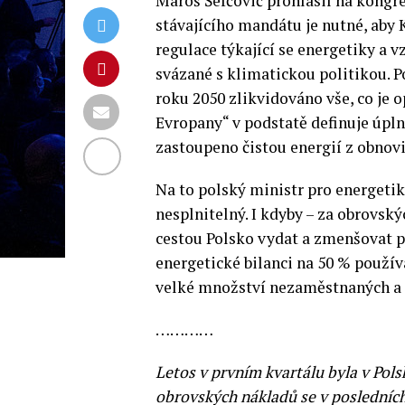
Maroš Šefčovič prohlásil na kongre
stávajícího mandátu je nutné, aby 
regulace týkající se energetiky a v
svázané s klimatickou politikou. P
roku 2050 zlikvidováno vše, co je o
Evropany“ v podstatě definuje úpln
zastoupeno čistou energií z obnovi
Na to polský ministr pro energetik
nesplnitelný. I kdyby – za obrovský
cestou Polsko vydat a zmenšovat po
energetické bilanci na 50 % používá
velké množství nezaměstnaných a 
…………
Letos v prvním kvartálu byla v Pols
obrovských nákladů se v posledních 