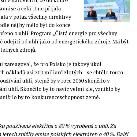
su v Katovicích, že do konce
Komise a celá Unie přijala
zala v potaz všechny direktivy
odle něj by mělo být do konce
přeno o uhlí.
Program „Čistá energie pro všechny
é odejití od uhlí jako od energetického zdroje. Má být
telných zdrojů.
u zareagoval, že pro Polsko je takový úkol
ch nákladů asi 200 miliard zlotých – se chtělo touto
užívání uhlí, stejně by v roce 2050 skončilo v
ní uhlí. Skončilo by to navíc velmi zle, vzniklo by
snížilo by to konkurenceschopnost země.
ku používaná elektřina z 80 % vyrobená z uhlí. Za
letech snížily emise polských elektráren o 40 %. Další