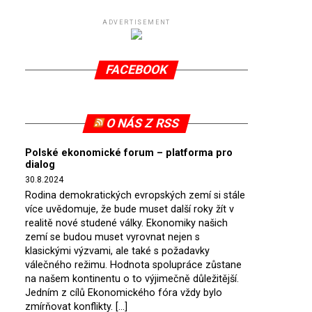
ADVERTISEMENT
FACEBOOK
O NÁS Z RSS
Polské ekonomické forum – platforma pro
dialog
30.8.2024
Rodina demokratických evropských zemí si stále
více uvědomuje, že bude muset další roky žít v
realitě nové studené války. Ekonomiky našich
zemí se budou muset vyrovnat nejen s
klasickými výzvami, ale také s požadavky
válečného režimu. Hodnota spolupráce zůstane
na našem kontinentu o to výjimečně důležitější.
Jedním z cílů Ekonomického fóra vždy bylo
zmírňovat konflikty. […]