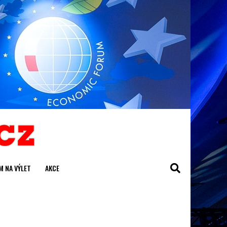
M NA VÝLET
AKCE