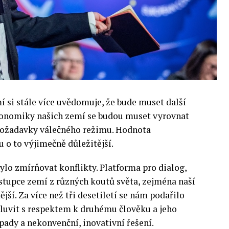
si stále více uvědomuje, že bude muset další
 Ekonomiky našich zemí se budou muset vyrovnat
 požadavky válečného režimu. Hodnota
 o to výjimečně důležitější.
lo zmírňovat konflikty. Platforma pro dialog,
stupce zemí z různých koutů světa, zejména naší
ější. Za více než tři desetiletí se nám podařilo
luvit s respektem k druhému člověku a jeho
pady a nekonvenční, inovativní řešení.