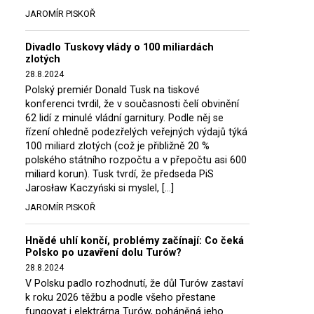
JAROMÍR PISKOŘ
Divadlo Tuskovy vlády o 100 miliardách
zlotých
28.8.2024
Polský premiér Donald Tusk na tiskové
konferenci tvrdil, že v současnosti čelí obvinění
62 lidí z minulé vládní garnitury. Podle něj se
řízení ohledně podezřelých veřejných výdajů týká
100 miliard zlotých (což je přibližně 20 %
polského státního rozpočtu a v přepočtu asi 600
miliard korun). Tusk tvrdí, že předseda PiS
Jarosław Kaczyński si myslel, […]
JAROMÍR PISKOŘ
Hnědé uhlí končí, problémy začínají: Co čeká
Polsko po uzavření dolu Turów?
28.8.2024
V Polsku padlo rozhodnutí, že důl Turów zastaví
k roku 2026 těžbu a podle všeho přestane
fungovat i elektrárna Turów, poháněná jeho