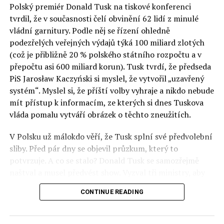
Polský premiér Donald Tusk na tiskové konferenci
Otázky spojené s vývojem umělé inteligence budou na
tvrdil, že v současnosti čelí obvinění 62 lidí z minulé
fóru AI zvláště diskutovanou oblastí. Fórum AI bude
vládní garnitury. Podle něj se řízení ohledně
zahrnovat vyhrazenou tematickou trať skládající se z
podezřelých veřejných výdajů týká 100 miliard zlotých
panelů, prezentací, workshopů a speciálních akcí.
(což je přibližně 20 % polského státního rozpočtu a v
Budou diskutovány klíčové otázky vlivu umělé
přepočtu asi 600 miliard korun). Tusk tvrdí, že předseda
inteligence ve společnosti, ale i v sektoru veřejných a
PiS Jarosław Kaczyński si myslel, že vytvořil „uzavřený
komerčních služeb. Budou se diskutovat problémy a
systém“. Myslel si, že příští volby vyhraje a nikdo nebude
výzvy, kterým bude muset trh čelit tváří v tvář zásadním
mít přístup k informacím, ze kterých si dnes Tuskova
technologickým změnám. Účastníci fóra také zváží, do
vláda pomalu vytváří obrázek o těchto zneužitích.
jaké míry investice do vědeckého výzkumu a moderních
V Polsku už málokdo věří, že Tusk splní své předvolební
technologií umělé inteligence v mnoha oblastech života
sliby. Před pár dny se objevil průzkum, který to
umožní Evropské unii obnovit konkurenceschopnost ve
potvrzuje. A co se stalo? Donald Tusk se samozřejmě
vztahu ke globálním ekonomikám a nutnosti zajistit
naštval a musel předvést show. Vyzval tři ministry, aby
bezpečnost evropských zemí.
před kamerami podepsali dohodu o stíhání členů PiS, a
CONTINUE READING
ti poslušně ono divadlo předvedli. Andrzej Domański
(finance), Tomasz Siemoniak (vnitro) a Adam Bodnar
(spravedlnost) podepsali teatrálně dohodu týkající se