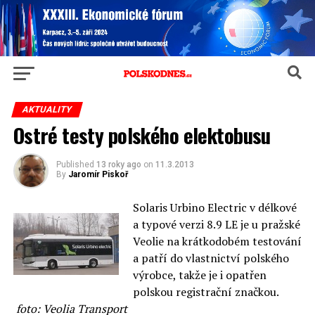
AKTUALITY
Ostré testy polského elektobusu
Published
13 roky ago
on
11.3.2013
By
Jaromír Piskoř
Solaris Urbino Electric v délkové
a typové verzi 8.9 LE je u pražské
Veolie na krátkodobém testování
a patří do vlastnictví polského
výrobce, takže je i opatřen
polskou registrační značkou.
foto: Veolia Transport