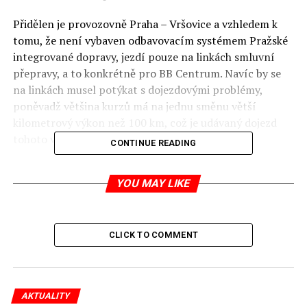
Přidělen je provozovně Praha – Vršovice a vzhledem k
tomu, že není vybaven odbavovacím systémem Pražské
integrované dopravy, jezdí pouze na linkách smluvní
přepravy, a to konkrétně pro BB Centrum. Navíc by se
na linkách musel potýkat s dojezdovými problémy,
poněvadž většina kurzů má na jednu směnu větší
kilometrový výkon než 100 km, což je udávaný dojezd
tohoto vozidla na jedno nabití.
CONTINUE READING
Zájemci mohou polský elektrobus potkat například na
YOU MAY LIKE
zastávce Filadelfie, u které se nachází BB Centrum, nebo
na Budějovické, kde se nám vozidlo už také podařilo
spatřit.
více zde
CLICK TO COMMENT
RELATED TOPICS:
UP NEXT
600 tun polských hlemýžďů na vývoz
AKTUALITY