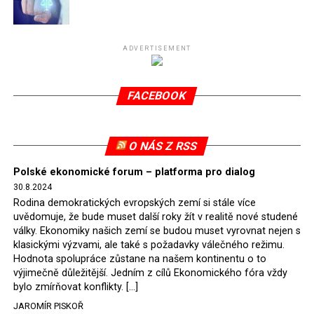
Připomeňme, že ukončení těžby hnědého uhlí pro
elektrárnu Turów nařídil Soudní dvůr Evropské unie
(SDEU) v souvislosti se stížnostmi českých samospráv
ADVERTISEMENT
verdiktem španělské soudkyně Rosario Silva de Lapureta
v květnu 2021. Vláda premiéra Morawieckého však
FACEBOOK
tomuto rozhodnutí nevyhověla, proto na žádost
Evropské komise uložil SDEU v září 2021 Polsku denní
pokutu ve výši 500 tisíc eur.
O NÁS Z RSS
Tento trest byl účtován téměř půl roku, až do února
Polské ekonomické forum – platforma pro dialog
2022, než byl tento případ z důvodu uzavření dohody
30.8.2024
Polska s Českou republikou o odstranění příčin sporu o
Rodina demokratických evropských zemí si stále více
důl Turów vymazán z rejstříku tribunálu. Celkem si
uvědomuje, že bude muset další roky žít v realitě nové studené
Polsko nechalo z přiznaných evropských fondů odečíst
války. Ekonomiky našich zemí se budou muset vyrovnat nejen s
asi 70 milionů eur na pokutách a 45 milionů eur
klasickými výzvami, ale také s požadavky válečného režimu.
Hodnota spolupráce zůstane na našem kontinentu o to
zaplatilo jako odškodnění České republice – ale jak důl,
výjimečně důležitější. Jedním z cílů Ekonomického fóra vždy
tak elektrárna nadále fungovaly. Už tehdy zástupci
bylo zmírňovat konflikty. […]
tehdejší opozice a dnes vládnoucí koalice, jako
JAROMÍR PISKOŘ
místopředseda Občanské platformy (PO) Rafał