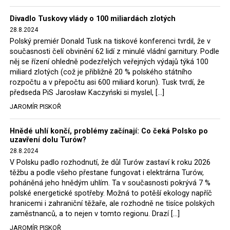
Trzaskowski nebo lídr Hnutí Polsko 2050 Szymon
Divadlo Tuskovy vlády o 100 miliardách zlotých
Hołownia, přímo řekli, že by se polská vláda měla
28.8.2024
tomuto rozhodnutí podřídit.
Polský premiér Donald Tusk na tiskové konferenci tvrdil, že v
současnosti čelí obvinění 62 lidí z minulé vládní garnitury. Podle
Rozhodnutí polského ministra spravedlnosti jistě potěší
něj se řízení ohledně podezřelých veřejných výdajů týká 100
německé, české a polské ekology, ale i těžaře. Je těžké si
miliard zlotých (což je přibližně 20 % polského státního
rozpočtu a v přepočtu asi 600 miliard korun). Tusk tvrdí, že
představit, že by o takové věci rozhodoval sám ministr
předseda PiS Jarosław Kaczyński si myslel, […]
Bodnar. Musel získat politický souhlas vládnoucí koalice.
JAROMÍR PISKOŘ
Stále jsou totiž platné argumenty Morawieckého vlády,
že důl i elektrárna jsou – kromě zabezpečování cca 7 %
Hnědé uhlí končí, problémy začínají: Co čeká Polsko po
polského energetického mixu – klíčovými podniky, spolu
uzavření dolu Turów?
se svými dceřinými společnostmi zaměstnávají cca pět
28.8.2024
tisíc lidí. Navíc s činností dolu a elektrárny nepřímo
V Polsku padlo rozhodnutí, že důl Turów zastaví k roku 2026
souvisí dalších několik desítek tisíc pracovních míst v
těžbu a podle všeho přestane fungovat i elektrárna Turów,
regionu. Zelená politika ale opět zvítězila.
poháněná jeho hnědým uhlím. Ta v současnosti pokrývá 7 %
polské energetické spotřeby. Možná to potěší ekology napříč
hranicemi i zahraniční těžaře, ale rozhodně ne tisíce polských
Rozhodnutí polského ministra spravedlnosti jistě potěší
zaměstnanců, a to nejen v tomto regionu. Drazí […]
německé, české a polské ekology, kteří žalobu u
JAROMÍR PISKOŘ
správního soudu podali, ale také německé a české