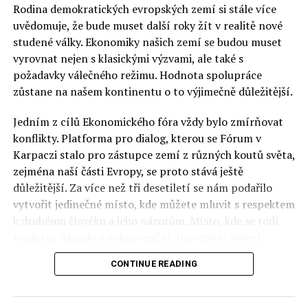
Rodina demokratických evropských zemí si stále více
uvědomuje, že bude muset další roky žít v realitě nové
studené války. Ekonomiky našich zemí se budou muset
vyrovnat nejen s klasickými výzvami, ale také s
požadavky válečného režimu. Hodnota spolupráce
zůstane na našem kontinentu o to výjimečně důležitější.
Jedním z cílů Ekonomického fóra vždy bylo zmírňovat
konflikty. Platforma pro dialog, kterou se Fórum v
Karpaczi stalo pro zástupce zemí z různých koutů světa,
zejména naší části Evropy, se proto stává ještě
důležitější. Za více než tři desetiletí se nám podařilo
vytvořit jedinečné místo, kde můžete mluvit s respektem
k druhému člověku a jeho názorům. Místo, kde se rodí
moderní nápady a nekonvenční, inovativní řešení.
CONTINUE READING
Polsko musí mít instituce, jejichž horizont činnosti je
delší než období, ve kterém byl u moci konkrétní
politický tým. Pouze to vám dává šanci skutečně řešit