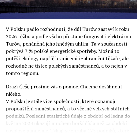
uvěří a nebudou se ptát na podrobnosti,“ řekl Rafał
Ziemkiewicz, redaktor týdeníku Do Rzeczy a ironicky
dodal: „Když se nynějšímu vedení státního hřebčince
podařilo prodat na aukci 10 plemenných koní za 600
V Polsku padlo rozhodnutí, že důl Turów zastaví k roku
000 euro, bylo to provládními médii oslavované jako
2026 těžbu a podle všeho přestane fungovat i elektrárna
velký úspěch. Za vlády PiS se 14 koní prodalo za 2,5
Turów, poháněná jeho hnědým uhlím. Ta v současnosti
milionu euro, což bylo stejnou mediální partou
pokrývá 7 % polské energetické spotřeby. Možná to
komentováno jako konec polského chovu koní. Ve vidění
potěší ekology napříč hranicemi i zahraniční těžaře, ale
kontrolorů činnosti PiS ale určitě šlo při prodeji koní o
rozhodně ne tisíce polských zaměstnanců, a to nejen v
praní peněz či jinou nelegální činnost.“
tomto regionu.
Tuskova čísla jsou ale ujetá i jinde, pokračoval
Ziemkiewicz. „Ve vládní aféře PiS kolem vydávání víz
Drazí Češi, prosíme vás o pomoc. Chceme dosáhnout
Tusk tvrdil, že za vlády dnešní opozice se nelegálně
ničeho.
prodalo 600 000 víz do Polska. Byla na to dokonce
V Polsku je stále více společností, které oznamují
vytvořena parlamentní vyšetřovací komise, která přišla
propouštění zaměstnanců, a to včetně velkých státních
ale pouze na to, že 220 víz do Polska bylo
podniků. Poslední statistické údaje z období od ledna do
prostřednictvím úplatků uspíšeno, tedy že víza byla
května 2024 ukazují mnohem horší čísla než za období
vydána přednostně. Ptá se dnes někdo Tuska, kam se
covidové pandemie. Týkají se zhruba 175 podniků, které
podělo oněch 599 780 uplacených víz? Nikdo se už