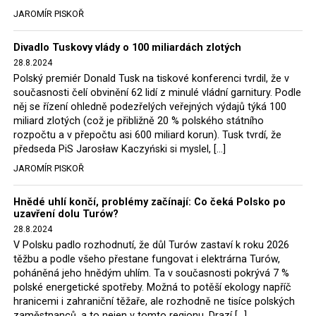
tehdejší opozice a dnes vládnoucí koalice, jako
JAROMÍR PISKOŘ
místopředseda Občanské platformy (PO) Rafał
Trzaskowski nebo lídr Hnutí Polsko 2050 Szymon
Divadlo Tuskovy vlády o 100 miliardách zlotých
Hołownia, přímo řekli, že by se polská vláda měla
28.8.2024
tomuto rozhodnutí podřídit.
Polský premiér Donald Tusk na tiskové konferenci tvrdil, že v
současnosti čelí obvinění 62 lidí z minulé vládní garnitury. Podle
Rozhodnutí polského ministra spravedlnosti jistě potěší
něj se řízení ohledně podezřelých veřejných výdajů týká 100
německé, české a polské ekology, ale i těžaře. Je těžké si
miliard zlotých (což je přibližně 20 % polského státního
rozpočtu a v přepočtu asi 600 miliard korun). Tusk tvrdí, že
představit, že by o takové věci rozhodoval sám ministr
předseda PiS Jarosław Kaczyński si myslel, […]
Bodnar. Musel získat politický souhlas vládnoucí koalice.
JAROMÍR PISKOŘ
Stále jsou totiž platné argumenty Morawieckého vlády,
že důl i elektrárna jsou – kromě zabezpečování cca 7 %
Hnědé uhlí končí, problémy začínají: Co čeká Polsko po
polského energetického mixu – klíčovými podniky, spolu
uzavření dolu Turów?
se svými dceřinými společnostmi zaměstnávají cca pět
28.8.2024
tisíc lidí. Navíc s činností dolu a elektrárny nepřímo
V Polsku padlo rozhodnutí, že důl Turów zastaví k roku 2026
souvisí dalších několik desítek tisíc pracovních míst v
těžbu a podle všeho přestane fungovat i elektrárna Turów,
regionu. Zelená politika ale opět zvítězila.
poháněná jeho hnědým uhlím. Ta v současnosti pokrývá 7 %
polské energetické spotřeby. Možná to potěší ekology napříč
hranicemi i zahraniční těžaře, ale rozhodně ne tisíce polských
Rozhodnutí polského ministra spravedlnosti jistě potěší
zaměstnanců, a to nejen v tomto regionu. Drazí […]