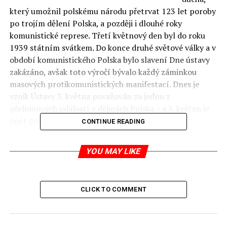
který umožnil polskému národu přetrvat 123 let poroby
po trojím dělení Polska, a později i dlouhé roky
komunistické represe. Třetí květnový den byl do roku
1939 státním svátkem. Do konce druhé světové války a v
období komunistického Polska bylo slavení Dne ústavy
zakázáno,
avšak toto výročí bývalo každý záminkou
masových protikomunistických manifestací. Dnes je
vznik Ústavy 3. května považován za jednu z
přelomových událostí v dějinách Polska – a 3. květen je
opět polským státním svátkem.
CONTINUE READING
text:
Polský Institut
YOU MAY LIKE
RELATED TOPICS:
UP NEXT
CLICK TO COMMENT
2 000 polských horníků z OKD jde domů
DON'T MISS
„Půda je národní poklad, který by měli obdělávat Poláci