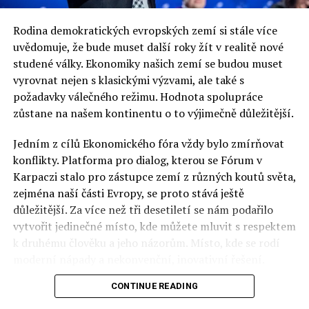
Rodina demokratických evropských zemí si stále více
uvědomuje, že bude muset další roky žít v realitě nové
studené války. Ekonomiky našich zemí se budou muset
vyrovnat nejen s klasickými výzvami, ale také s
požadavky válečného režimu. Hodnota spolupráce
zůstane na našem kontinentu o to výjimečně důležitější.
Jedním z cílů Ekonomického fóra vždy bylo zmírňovat
konflikty. Platforma pro dialog, kterou se Fórum v
Karpaczi stalo pro zástupce zemí z různých koutů světa,
zejména naší části Evropy, se proto stává ještě
důležitější. Za více než tři desetiletí se nám podařilo
vytvořit jedinečné místo, kde můžete mluvit s respektem
k druhému člověku a jeho názorům. Místo, kde se rodí
moderní nápady a nekonvenční, inovativní řešení.
CONTINUE READING
Polsko musí mít instituce, jejichž horizont činnosti je
delší než období, ve kterém byl u moci konkrétní