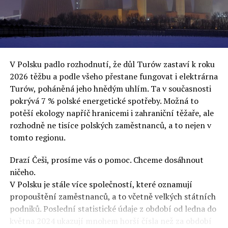
oslovuje své voliče, bublinu šílenců, kteří mu všechno
uvěří a nebudou se ptát na podrobnosti,“ řekl Rafał
Ziemkiewicz, redaktor týdeníku Do Rzeczy a ironicky
dodal: „Když se nynějšímu vedení státního hřebčince
podařilo prodat na aukci 10 plemenných koní za 600
V Polsku padlo rozhodnutí, že důl Turów zastaví k roku
000 euro, bylo to provládními médii oslavované jako
2026 těžbu a podle všeho přestane fungovat i elektrárna
velký úspěch. Za vlády PiS se 14 koní prodalo za 2,5
Turów, poháněná jeho hnědým uhlím. Ta v současnosti
milionu euro, což bylo stejnou mediální partou
pokrývá 7 % polské energetické spotřeby. Možná to
komentováno jako konec polského chovu koní. Ve vidění
potěší ekology napříč hranicemi i zahraniční těžaře, ale
kontrolorů činnosti PiS ale určitě šlo při prodeji koní o
rozhodně ne tisíce polských zaměstnanců, a to nejen v
praní peněz či jinou nelegální činnost.“
tomto regionu.
Tuskova čísla jsou ale ujetá i jinde, pokračoval
Ziemkiewicz. „Ve vládní aféře PiS kolem vydávání víz
Drazí Češi, prosíme vás o pomoc. Chceme dosáhnout
Tusk tvrdil, že za vlády dnešní opozice se nelegálně
ničeho.
prodalo 600 000 víz do Polska. Byla na to dokonce
V Polsku je stále více společností, které oznamují
vytvořena parlamentní vyšetřovací komise, která přišla
propouštění zaměstnanců, a to včetně velkých státních
ale pouze na to, že 220 víz do Polska bylo
podniků. Poslední statistické údaje z období od ledna do
prostřednictvím úplatků uspíšeno, tedy že víza byla
května 2024 ukazují mnohem horší čísla než za období