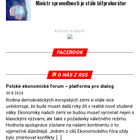
spotřeby.
Ministr spravedlnosti je stále šéfprokurátor
Připomeňme, že ukončení těžby hnědého uhlí pro
elektrárnu Turów nařídil Soudní dvůr Evropské unie
(SDEU) v souvislosti se stížnostmi českých samospráv
ADVERTISEMENT
verdiktem španělské soudkyně Rosario Silva de Lapureta
v květnu 2021. Vláda premiéra Morawieckého však
FACEBOOK
tomuto rozhodnutí nevyhověla, proto na žádost
Evropské komise uložil SDEU v září 2021 Polsku denní
pokutu ve výši 500 tisíc eur.
O NÁS Z RSS
Tento trest byl účtován téměř půl roku, až do února
Polské ekonomické forum – platforma pro dialog
2022, než byl tento případ z důvodu uzavření dohody
30.8.2024
Polska s Českou republikou o odstranění příčin sporu o
Rodina demokratických evropských zemí si stále více
důl Turów vymazán z rejstříku tribunálu. Celkem si
uvědomuje, že bude muset další roky žít v realitě nové studené
Polsko nechalo z přiznaných evropských fondů odečíst
války. Ekonomiky našich zemí se budou muset vyrovnat nejen s
asi 70 milionů eur na pokutách a 45 milionů eur
klasickými výzvami, ale také s požadavky válečného režimu.
Hodnota spolupráce zůstane na našem kontinentu o to
zaplatilo jako odškodnění České republice – ale jak důl,
výjimečně důležitější. Jedním z cílů Ekonomického fóra vždy
tak elektrárna nadále fungovaly. Už tehdy zástupci
bylo zmírňovat konflikty. […]