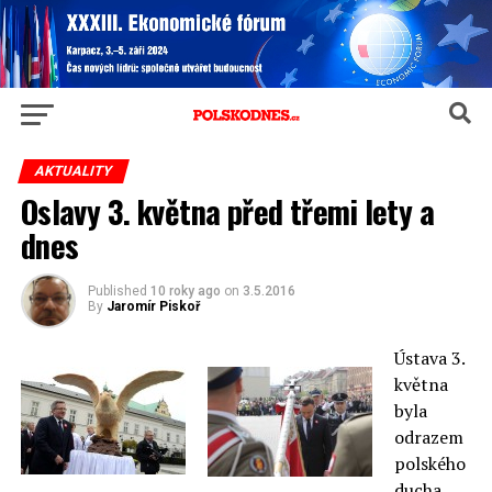
AKTUALITY
Oslavy 3. května před třemi lety a
dnes
Published
10 roky ago
on
3.5.2016
By
Jaromír Piskoř
Ústava 3.
května
byla
odrazem
polského
ducha,