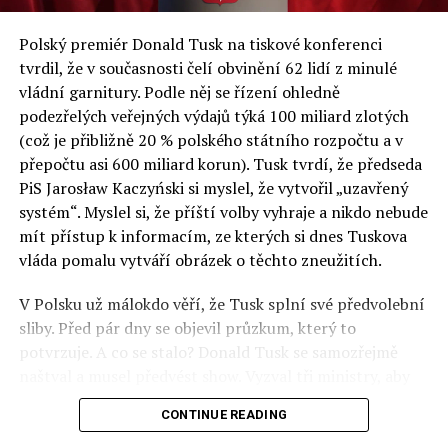
a východní Evropě.
Polský premiér Donald Tusk na tiskové konferenci
Otázky spojené s vývojem umělé inteligence budou na
tvrdil, že v současnosti čelí obvinění 62 lidí z minulé
fóru AI zvláště diskutovanou oblastí. Fórum AI bude
vládní garnitury. Podle něj se řízení ohledně
zahrnovat vyhrazenou tematickou trať skládající se z
podezřelých veřejných výdajů týká 100 miliard zlotých
panelů, prezentací, workshopů a speciálních akcí.
(což je přibližně 20 % polského státního rozpočtu a v
Budou diskutovány klíčové otázky vlivu umělé
přepočtu asi 600 miliard korun). Tusk tvrdí, že předseda
inteligence ve společnosti, ale i v sektoru veřejných a
PiS Jarosław Kaczyński si myslel, že vytvořil „uzavřený
komerčních služeb. Budou se diskutovat problémy a
systém“. Myslel si, že příští volby vyhraje a nikdo nebude
výzvy, kterým bude muset trh čelit tváří v tvář zásadním
mít přístup k informacím, ze kterých si dnes Tuskova
technologickým změnám. Účastníci fóra také zváží, do
vláda pomalu vytváří obrázek o těchto zneužitích.
jaké míry investice do vědeckého výzkumu a moderních
V Polsku už málokdo věří, že Tusk splní své předvolební
technologií umělé inteligence v mnoha oblastech života
sliby. Před pár dny se objevil průzkum, který to
umožní Evropské unii obnovit konkurenceschopnost ve
potvrzuje. A co se stalo? Donald Tusk se samozřejmě
vztahu ke globálním ekonomikám a nutnosti zajistit
naštval a musel předvést show. Vyzval tři ministry, aby
bezpečnost evropských zemí.
před kamerami podepsali dohodu o stíhání členů PiS, a
CONTINUE READING
ti poslušně ono divadlo předvedli. Andrzej Domański
(finance), Tomasz Siemoniak (vnitro) a Adam Bodnar