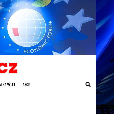
M NA VÝLET
AKCE