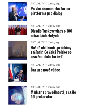
AKTUALITY
2 roky ago
Polské ekonomické forum –
platforma pro dialog
AKTUALITY
2 roky ago
Divadlo Tuskovy vlády o 100
miliardách zlotých
AKTUALITY
2 roky ago
Hnědé uhlí končí, problémy
začínají: Co čeká Polsko po
uzavření dolu Turów?
AKTUALITY
2 roky ago
Čas pro nové vůdce
AKTUALITY
2 roky ago
Ministr spravedlnosti je stále
šéfprokurátor