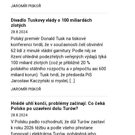
JAROMÍR PISKOŘ
Divadlo Tuskovy vlády o 100 miliardách
zlotých
28.8.2024
Polský premiér Donald Tusk na tiskové
konferenci tvrdil, že v současnosti čelí obvinění
62 lidí z minulé vládní garnitury. Podle něj se
řízení ohledně podezřelých veřejných výdajů týká
100 miliard zlotých (což je přibližně 20 %
polského státního rozpočtu a v přepočtu asi 600
miliard korun). Tusk tvrdí, že předseda PiS
Jarosław Kaczyński si myslel, […]
JAROMÍR PISKOŘ
Hnědé uhlí končí, problémy začínají: Co čeká
Polsko po uzavření dolu Turów?
28.8.2024
V Polsku padlo rozhodnutí, že důl Turów zastaví
k roku 2026 těžbu a podle všeho přestane
fungovat i elektrárna Turów, poháněná jeho