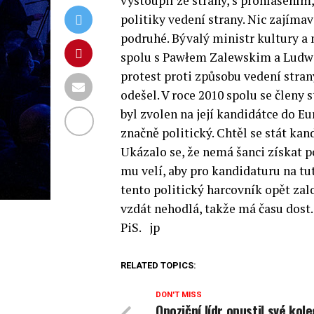
vystoupil ze strany, s prohlášením,
politiky vedení strany. Nic zajíma
podruhé. Bývalý ministr kultury a 
spolu s Pawłem Zalewskim a Ludw
protest proti způsobu vedení stra
odešel.
V roce 2010 spolu se členy s
byl zvolen na její kandidátce do 
značně politický. Chtěl se stát kan
Ukázalo se, že nemá šanci získat po
mu velí, aby pro kandidaturu na tu
tento politický harcovník opět zal
vzdát nehodlá, takže má času dost.
PiS. jp
RELATED TOPICS:
DON'T MISS
Opoziční lídr opustil své kol