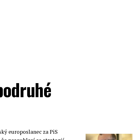
 podruhé
ský europoslanec za PiS