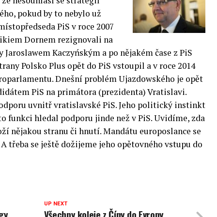
 že nesouhlasí se strategií
vého, pokud by to nebylo už
místopředseda PiS v roce 2007
ikiem Dornem rezignovali na
ny Jaroslawem Kaczyńským a po nějakém čase z PiS
trany Polsko Plus opět do PiS vstoupil a v roce 2014
Europarlamentu. Dnešní problém Ujazdowského je opět
didátem PiS na primátora (prezidenta) Vratislavi.
dporu uvnitř vratislavské PiS. Jeho politický instinkt
to funkci hledal podporu jinde než v PiS. Uvidíme, zda
oží nějakou stranu či hnutí. Mandátu europoslance se
 A třeba se ještě dožijeme jeho opětovného vstupu do
UP NEXT
egy
Všechny koleje z Číny do Evropy