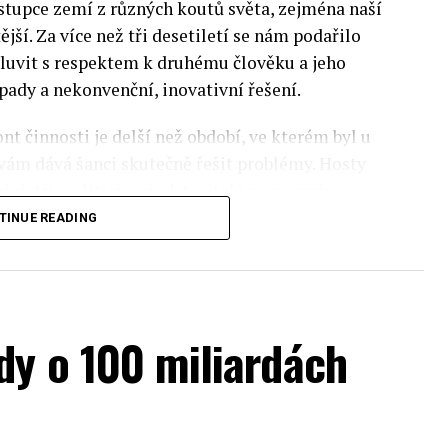
stupce zemí z různých koutů světa, zejména naší
ější. Za více než tři desetiletí se nám podařilo
luvit s respektem k druhému člověku a jeho
pady a nekonvenční, inovativní řešení.
nt činnosti je delší než období, ve kterém byl u
 vám dává šanci skutečně řešit problémy. Hosty
inistři, politici a představitelé samosprávy,
nomovaní vědci, novináři a zástupci nevládních
TINUE READING
rníky z Institute of Eastern Studies Foundation
ý program Ekonomického fóra, který se skládá z
dy o 100 miliardách
pektra témat ze světa evropské politiky.
sti, ochrany životního prostředí a bezpečnosti.
onomického fóra bude prezentace zprávy
olou a Ekonomickým fórem. Odborníci ze SGH