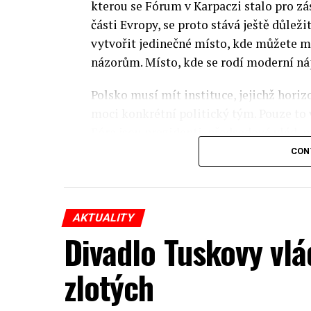
kterou se Fórum v Karpaczi stalo pro zá
části Evropy, se proto stává ještě důležit
vytvořit jedinečné místo, kde můžete m
názorům. Místo, kde se rodí moderní ná
Polsko musí mít instituce, jejichž horizo
moci konkrétní politický tým. Pouze to
Fóra jsou prezidenti, předsedové vlád, m
prezidenti korporací, lidé z kultury, re
CON
organizací.
Důkladná analýza trendů prováděná odbo
AKTUALITY
umožňuje každoročně připravit obsahov
Divadlo Tuskovy vlá
více než 350 akcí týkajících se celého s
inovativní ekonomiky, občanské společno
zlotých
Jednou z klíčových událostí XXXIII. ek
připravené Varšavskou ekonomickou šk