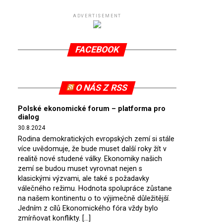
ADVERTISEMENT
FACEBOOK
O NÁS Z RSS
Polské ekonomické forum – platforma pro
dialog
30.8.2024
Rodina demokratických evropských zemí si stále
více uvědomuje, že bude muset další roky žít v
realitě nové studené války. Ekonomiky našich
zemí se budou muset vyrovnat nejen s
klasickými výzvami, ale také s požadavky
válečného režimu. Hodnota spolupráce zůstane
na našem kontinentu o to výjimečně důležitější.
Jedním z cílů Ekonomického fóra vždy bylo
zmírňovat konflikty. […]