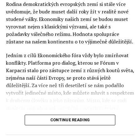
Rodina demokratických evropských zemí si stále více
uvědomuje, že bude muset další roky žít v realitě nové
studené války. Ekonomiky našich zemí se budou muset
vyrovnat nejen s klasickými výzvami, ale také s
požadavky válečného režimu. Hodnota spolupráce
zůstane na našem kontinentu o to výjimečně důležitější.
Jedním z cílů Ekonomického fóra vždy bylo zmírňovat
konflikty. Platforma pro dialog, kterou se Fórum v
Karpaczi stalo pro zástupce zemí z různých koutů světa,
zejména naší části Evropy, se proto stává ještě
důležitější. Za více než tři desetiletí se nám podařilo
vytvořit jedinečné místo, kde můžete mluvit s respektem
k druhému člověku a jeho názorům. Místo, kde se rodí
moderní nápady a nekonvenční, inovativní řešení.
CONTINUE READING
Polsko musí mít instituce, jejichž horizont činnosti je
delší než období, ve kterém byl u moci konkrétní
politický tým. Pouze to vám dává šanci skutečně řešit