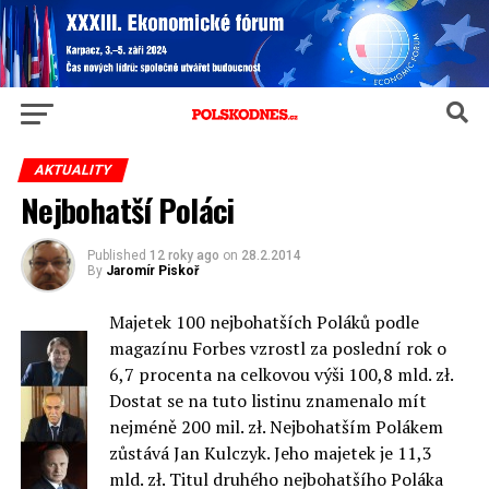
AKTUALITY
Nejbohatší Poláci
Published
12 roky ago
on
28.2.2014
By
Jaromír Piskoř
Majetek 100 nejbohatších Poláků podle
magazínu Forbes vzrostl za poslední rok o
6,7 procenta na celkovou výši 100,8 mld. zł.
Dostat se na tuto listinu znamenalo mít
nejméně 200 mil. zł. Nejbohatším Polákem
zůstává Jan Kulczyk. Jeho majetek je 11,3
mld. zł. Titul druhého nejbohatšího Poláka