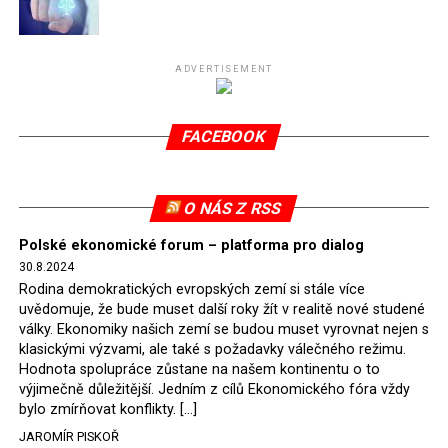
Připomeňme, že ukončení těžby hnědého uhlí pro
elektrárnu Turów nařídil Soudní dvůr Evropské unie
(SDEU) v souvislosti se stížnostmi českých samospráv
ADVERTISEMENT
verdiktem španělské soudkyně Rosario Silva de Lapureta
v květnu 2021. Vláda premiéra Morawieckého však
FACEBOOK
tomuto rozhodnutí nevyhověla, proto na žádost
Evropské komise uložil SDEU v září 2021 Polsku denní
pokutu ve výši 500 tisíc eur.
O NÁS Z RSS
Tento trest byl účtován téměř půl roku, až do února
Polské ekonomické forum – platforma pro dialog
2022, než byl tento případ z důvodu uzavření dohody
30.8.2024
Polska s Českou republikou o odstranění příčin sporu o
Rodina demokratických evropských zemí si stále více
důl Turów vymazán z rejstříku tribunálu. Celkem si
uvědomuje, že bude muset další roky žít v realitě nové studené
Polsko nechalo z přiznaných evropských fondů odečíst
války. Ekonomiky našich zemí se budou muset vyrovnat nejen s
asi 70 milionů eur na pokutách a 45 milionů eur
klasickými výzvami, ale také s požadavky válečného režimu.
Hodnota spolupráce zůstane na našem kontinentu o to
zaplatilo jako odškodnění České republice – ale jak důl,
výjimečně důležitější. Jedním z cílů Ekonomického fóra vždy
tak elektrárna nadále fungovaly. Už tehdy zástupci
bylo zmírňovat konflikty. […]
tehdejší opozice a dnes vládnoucí koalice, jako
JAROMÍR PISKOŘ
místopředseda Občanské platformy (PO) Rafał