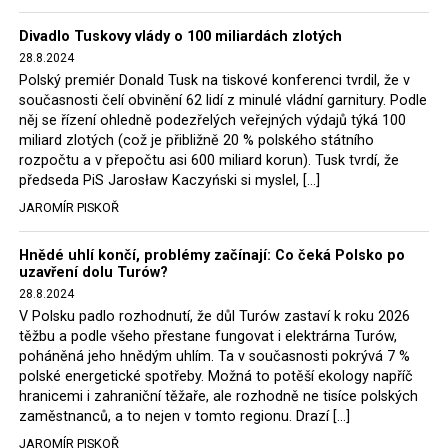
Trzaskowski nebo lídr Hnutí Polsko 2050 Szymon
Divadlo Tuskovy vlády o 100 miliardách zlotých
Hołownia, přímo řekli, že by se polská vláda měla
28.8.2024
tomuto rozhodnutí podřídit.
Polský premiér Donald Tusk na tiskové konferenci tvrdil, že v
současnosti čelí obvinění 62 lidí z minulé vládní garnitury. Podle
Rozhodnutí polského ministra spravedlnosti jistě potěší
něj se řízení ohledně podezřelých veřejných výdajů týká 100
německé, české a polské ekology, ale i těžaře. Je těžké si
miliard zlotých (což je přibližně 20 % polského státního
rozpočtu a v přepočtu asi 600 miliard korun). Tusk tvrdí, že
představit, že by o takové věci rozhodoval sám ministr
předseda PiS Jarosław Kaczyński si myslel, […]
Bodnar. Musel získat politický souhlas vládnoucí koalice.
JAROMÍR PISKOŘ
Stále jsou totiž platné argumenty Morawieckého vlády,
že důl i elektrárna jsou – kromě zabezpečování cca 7 %
Hnědé uhlí končí, problémy začínají: Co čeká Polsko po
polského energetického mixu – klíčovými podniky, spolu
uzavření dolu Turów?
se svými dceřinými společnostmi zaměstnávají cca pět
28.8.2024
tisíc lidí. Navíc s činností dolu a elektrárny nepřímo
V Polsku padlo rozhodnutí, že důl Turów zastaví k roku 2026
souvisí dalších několik desítek tisíc pracovních míst v
těžbu a podle všeho přestane fungovat i elektrárna Turów,
regionu. Zelená politika ale opět zvítězila.
poháněná jeho hnědým uhlím. Ta v současnosti pokrývá 7 %
polské energetické spotřeby. Možná to potěší ekology napříč
hranicemi i zahraniční těžaře, ale rozhodně ne tisíce polských
Rozhodnutí polského ministra spravedlnosti jistě potěší
zaměstnanců, a to nejen v tomto regionu. Drazí […]
německé, české a polské ekology, kteří žalobu u
JAROMÍR PISKOŘ
správního soudu podali, ale také německé a české