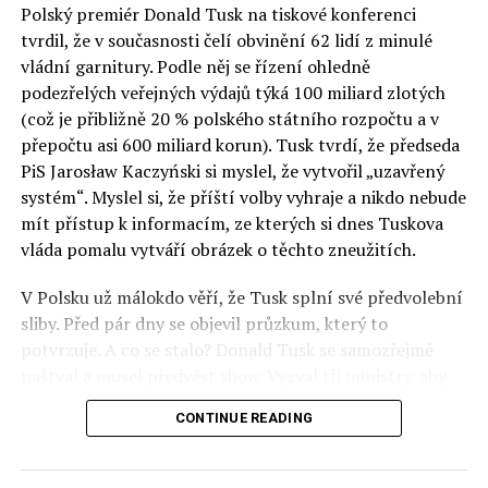
Polský premiér Donald Tusk na tiskové konferenci
Otázky spojené s vývojem umělé inteligence budou na
tvrdil, že v současnosti čelí obvinění 62 lidí z minulé
fóru AI zvláště diskutovanou oblastí. Fórum AI bude
vládní garnitury. Podle něj se řízení ohledně
zahrnovat vyhrazenou tematickou trať skládající se z
podezřelých veřejných výdajů týká 100 miliard zlotých
panelů, prezentací, workshopů a speciálních akcí.
(což je přibližně 20 % polského státního rozpočtu a v
Budou diskutovány klíčové otázky vlivu umělé
přepočtu asi 600 miliard korun). Tusk tvrdí, že předseda
inteligence ve společnosti, ale i v sektoru veřejných a
PiS Jarosław Kaczyński si myslel, že vytvořil „uzavřený
komerčních služeb. Budou se diskutovat problémy a
systém“. Myslel si, že příští volby vyhraje a nikdo nebude
výzvy, kterým bude muset trh čelit tváří v tvář zásadním
mít přístup k informacím, ze kterých si dnes Tuskova
technologickým změnám. Účastníci fóra také zváží, do
vláda pomalu vytváří obrázek o těchto zneužitích.
jaké míry investice do vědeckého výzkumu a moderních
V Polsku už málokdo věří, že Tusk splní své předvolební
technologií umělé inteligence v mnoha oblastech života
sliby. Před pár dny se objevil průzkum, který to
umožní Evropské unii obnovit konkurenceschopnost ve
potvrzuje. A co se stalo? Donald Tusk se samozřejmě
vztahu ke globálním ekonomikám a nutnosti zajistit
naštval a musel předvést show. Vyzval tři ministry, aby
bezpečnost evropských zemí.
před kamerami podepsali dohodu o stíhání členů PiS, a
CONTINUE READING
ti poslušně ono divadlo předvedli. Andrzej Domański
(finance), Tomasz Siemoniak (vnitro) a Adam Bodnar
(spravedlnost) podepsali teatrálně dohodu týkající se