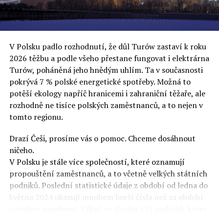
uvěří a nebudou se ptát na podrobnosti,“ řekl Rafał
Ziemkiewicz, redaktor týdeníku Do Rzeczy a ironicky
dodal: „Když se nynějšímu vedení státního hřebčince
podařilo prodat na aukci 10 plemenných koní za 600
V Polsku padlo rozhodnutí, že důl Turów zastaví k roku
000 euro, bylo to provládními médii oslavované jako
2026 těžbu a podle všeho přestane fungovat i elektrárna
velký úspěch. Za vlády PiS se 14 koní prodalo za 2,5
Turów, poháněná jeho hnědým uhlím. Ta v současnosti
milionu euro, což bylo stejnou mediální partou
pokrývá 7 % polské energetické spotřeby. Možná to
komentováno jako konec polského chovu koní. Ve vidění
potěší ekology napříč hranicemi i zahraniční těžaře, ale
kontrolorů činnosti PiS ale určitě šlo při prodeji koní o
rozhodně ne tisíce polských zaměstnanců, a to nejen v
praní peněz či jinou nelegální činnost.“
tomto regionu.
Tuskova čísla jsou ale ujetá i jinde, pokračoval
Ziemkiewicz. „Ve vládní aféře PiS kolem vydávání víz
Drazí Češi, prosíme vás o pomoc. Chceme dosáhnout
Tusk tvrdil, že za vlády dnešní opozice se nelegálně
ničeho.
prodalo 600 000 víz do Polska. Byla na to dokonce
V Polsku je stále více společností, které oznamují
vytvořena parlamentní vyšetřovací komise, která přišla
propouštění zaměstnanců, a to včetně velkých státních
ale pouze na to, že 220 víz do Polska bylo
podniků. Poslední statistické údaje z období od ledna do
prostřednictvím úplatků uspíšeno, tedy že víza byla
května 2024 ukazují mnohem horší čísla než za období
vydána přednostně. Ptá se dnes někdo Tuska, kam se
covidové pandemie. Týkají se zhruba 175 podniků, které
podělo oněch 599 780 uplacených víz? Nikdo se už