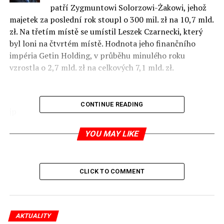
patří Zygmuntowi Solorzowi-Żakowi, jehož
majetek za poslední rok stoupl o 300 mil. zł na 10,7 mld.
zł. Na třetím místě se umístil Leszek Czarnecki, který
byl loni na čtvrtém místě. Hodnota jeho finančního
impéria Getin Holding, v průběhu minulého roku
vzrostla o 2,7 mld. zł na celkových 7,1 mld. zł.
CONTINUE READING
jp
zdroj: Gazeta Wyborcza, str. 16
YOU MAY LIKE
RELATED TOPICS:
UP NEXT
CLICK TO COMMENT
Biedronka stále posiluje
DON'T MISS
Církev si dělá statistiku
AKTUALITY