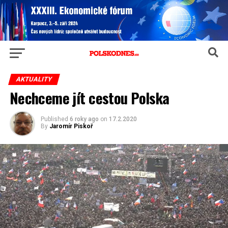
AKTUALITY
Nechceme jít cestou Polska
Published
6 roky ago
on
17.2.2020
By
Jaromír Piskoř