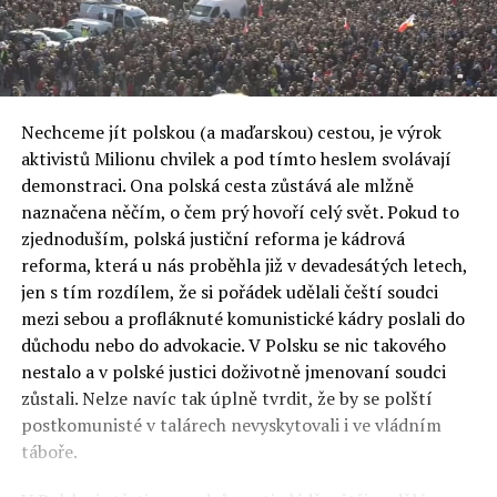
Nechceme jít polskou (a maďarskou) cestou, je výrok
aktivistů Milionu chvilek a pod tímto heslem svolávají
demonstraci. Ona polská cesta zůstává ale mlžně
naznačena něčím, o čem prý hovoří celý svět. Pokud to
zjednoduším, polská justiční reforma je kádrová
reforma, která u nás proběhla již v devadesátých letech,
jen s tím rozdílem, že si pořádek udělali čeští soudci
mezi sebou a profláknuté komunistické kádry poslali do
důchodu nebo do advokacie. V Polsku se nic takového
nestalo a v polské justici doživotně jmenovaní soudci
zůstali. Nelze navíc tak úplně tvrdit, že by se polští
postkomunisté v talárech nevyskytovali i ve vládním
táboře.