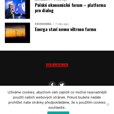
Polské ekonomické forum – platforma
(psáno pro info.cz)
pro dialog
EKONOMIKA
7 roky ago
Energa staví novou větrnou farmu
Užíváme cookies, abychom vám zajistili co možná nejsnadnější
použití našich webových stránek. Pokud budete nadále
prohlížet naše stránky předpokládáme, že s použitím cookies
souhlasíte.
Copyright © 2013 - 2022
Polskodnes.cz
| ISSN 1805-8582 | Powered by