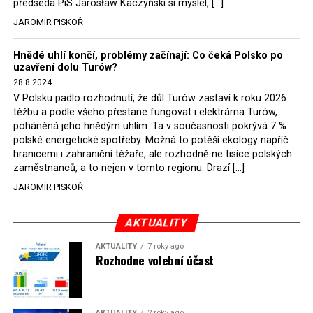
předseda PiS Jarosław Kaczyński si myslel, […]
Bodnar. Musel získat politický souhlas vládnoucí koalice.
JAROMÍR PISKOŘ
Stále jsou totiž platné argumenty Morawieckého vlády,
že důl i elektrárna jsou – kromě zabezpečování cca 7 %
Hnědé uhlí končí, problémy začínají: Co čeká Polsko po
polského energetického mixu – klíčovými podniky, spolu
uzavření dolu Turów?
se svými dceřinými společnostmi zaměstnávají cca pět
28.8.2024
tisíc lidí. Navíc s činností dolu a elektrárny nepřímo
V Polsku padlo rozhodnutí, že důl Turów zastaví k roku 2026
souvisí dalších několik desítek tisíc pracovních míst v
těžbu a podle všeho přestane fungovat i elektrárna Turów,
regionu. Zelená politika ale opět zvítězila.
poháněná jeho hnědým uhlím. Ta v současnosti pokrývá 7 %
polské energetické spotřeby. Možná to potěší ekology napříč
hranicemi i zahraniční těžaře, ale rozhodně ne tisíce polských
Rozhodnutí polského ministra spravedlnosti jistě potěší
zaměstnanců, a to nejen v tomto regionu. Drazí […]
německé, české a polské ekology, kteří žalobu u
JAROMÍR PISKOŘ
správního soudu podali, ale také německé a české
hnědouhelné těžaře, kteří do polské elektrárny budou
možná vozit své hnědé uhlí. ČEZ bude také spokojen –
AKTUALITY
škrtnutím 7 % elektřiny znamená totiž pro Polsko zcela
AKTUALITY
7 roky ago
neplánované a nečekané skokové zvýšení závislosti na
Rozhodne volební účast
dovozu elektřiny už od roku 2027.
Jaromír Piskoř
AKTUALITY
2 roky ago