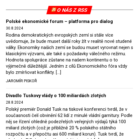
pokutu ve výši 500 tisíc eur.
O NÁS Z RSS
Tento trest byl účtován téměř půl roku, až do února
Polské ekonomické forum – platforma pro dialog
2022, než byl tento případ z důvodu uzavření dohody
30.8.2024
Polska s Českou republikou o odstranění příčin sporu o
Rodina demokratických evropských zemí si stále více
důl Turów vymazán z rejstříku tribunálu. Celkem si
uvědomuje, že bude muset další roky žít v realitě nové studené
Polsko nechalo z přiznaných evropských fondů odečíst
války. Ekonomiky našich zemí se budou muset vyrovnat nejen s
asi 70 milionů eur na pokutách a 45 milionů eur
klasickými výzvami, ale také s požadavky válečného režimu.
Hodnota spolupráce zůstane na našem kontinentu o to
zaplatilo jako odškodnění České republice – ale jak důl,
výjimečně důležitější. Jedním z cílů Ekonomického fóra vždy
tak elektrárna nadále fungovaly. Už tehdy zástupci
bylo zmírňovat konflikty. […]
tehdejší opozice a dnes vládnoucí koalice, jako
JAROMÍR PISKOŘ
místopředseda Občanské platformy (PO) Rafał
Trzaskowski nebo lídr Hnutí Polsko 2050 Szymon
Divadlo Tuskovy vlády o 100 miliardách zlotých
Hołownia, přímo řekli, že by se polská vláda měla
28.8.2024
tomuto rozhodnutí podřídit.
Polský premiér Donald Tusk na tiskové konferenci tvrdil, že v
současnosti čelí obvinění 62 lidí z minulé vládní garnitury. Podle
Rozhodnutí polského ministra spravedlnosti jistě potěší
něj se řízení ohledně podezřelých veřejných výdajů týká 100
německé, české a polské ekology, ale i těžaře. Je těžké si
miliard zlotých (což je přibližně 20 % polského státního
rozpočtu a v přepočtu asi 600 miliard korun). Tusk tvrdí, že
představit, že by o takové věci rozhodoval sám ministr