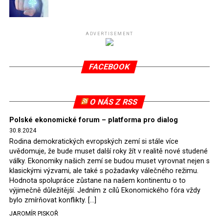
Připomeňme, že ukončení těžby hnědého uhlí pro
elektrárnu Turów nařídil Soudní dvůr Evropské unie
(SDEU) v souvislosti se stížnostmi českých samospráv
ADVERTISEMENT
verdiktem španělské soudkyně Rosario Silva de Lapureta
v květnu 2021. Vláda premiéra Morawieckého však
FACEBOOK
tomuto rozhodnutí nevyhověla, proto na žádost
Evropské komise uložil SDEU v září 2021 Polsku denní
pokutu ve výši 500 tisíc eur.
O NÁS Z RSS
Tento trest byl účtován téměř půl roku, až do února
Polské ekonomické forum – platforma pro dialog
2022, než byl tento případ z důvodu uzavření dohody
30.8.2024
Polska s Českou republikou o odstranění příčin sporu o
Rodina demokratických evropských zemí si stále více
důl Turów vymazán z rejstříku tribunálu. Celkem si
uvědomuje, že bude muset další roky žít v realitě nové studené
Polsko nechalo z přiznaných evropských fondů odečíst
války. Ekonomiky našich zemí se budou muset vyrovnat nejen s
asi 70 milionů eur na pokutách a 45 milionů eur
klasickými výzvami, ale také s požadavky válečného režimu.
Hodnota spolupráce zůstane na našem kontinentu o to
zaplatilo jako odškodnění České republice – ale jak důl,
výjimečně důležitější. Jedním z cílů Ekonomického fóra vždy
tak elektrárna nadále fungovaly. Už tehdy zástupci
bylo zmírňovat konflikty. […]
tehdejší opozice a dnes vládnoucí koalice, jako
JAROMÍR PISKOŘ
místopředseda Občanské platformy (PO) Rafał