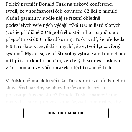
Polský premiér Donald Tusk na tiskové konferenci
Otázky spojené s vývojem umělé inteligence budou na
tvrdil, že v současnosti čelí obvinění 62 lidí z minulé
fóru AI zvláště diskutovanou oblastí. Fórum AI bude
vládní garnitury. Podle něj se řízení ohledně
zahrnovat vyhrazenou tematickou trať skládající se z
podezřelých veřejných výdajů týká 100 miliard zlotých
panelů, prezentací, workshopů a speciálních akcí.
(což je přibližně 20 % polského státního rozpočtu a v
Budou diskutovány klíčové otázky vlivu umělé
přepočtu asi 600 miliard korun). Tusk tvrdí, že předseda
inteligence ve společnosti, ale i v sektoru veřejných a
PiS Jarosław Kaczyński si myslel, že vytvořil „uzavřený
komerčních služeb. Budou se diskutovat problémy a
systém“. Myslel si, že příští volby vyhraje a nikdo nebude
výzvy, kterým bude muset trh čelit tváří v tvář zásadním
mít přístup k informacím, ze kterých si dnes Tuskova
technologickým změnám. Účastníci fóra také zváží, do
vláda pomalu vytváří obrázek o těchto zneužitích.
jaké míry investice do vědeckého výzkumu a moderních
V Polsku už málokdo věří, že Tusk splní své předvolební
technologií umělé inteligence v mnoha oblastech života
sliby. Před pár dny se objevil průzkum, který to
umožní Evropské unii obnovit konkurenceschopnost ve
potvrzuje. A co se stalo? Donald Tusk se samozřejmě
vztahu ke globálním ekonomikám a nutnosti zajistit
naštval a musel předvést show. Vyzval tři ministry, aby
bezpečnost evropských zemí.
před kamerami podepsali dohodu o stíhání členů PiS, a
CONTINUE READING
ti poslušně ono divadlo předvedli. Andrzej Domański
(finance), Tomasz Siemoniak (vnitro) a Adam Bodnar
(spravedlnost) podepsali teatrálně dohodu týkající se