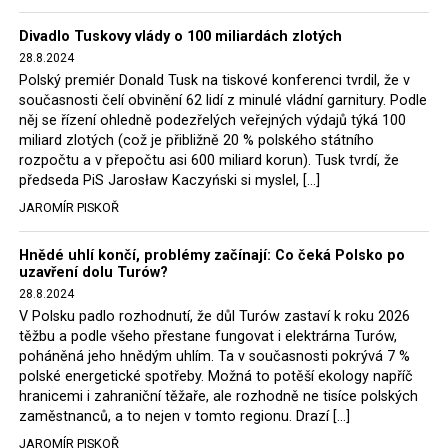
Trzaskowski nebo lídr Hnutí Polsko 2050 Szymon
Divadlo Tuskovy vlády o 100 miliardách zlotých
Hołownia, přímo řekli, že by se polská vláda měla
28.8.2024
tomuto rozhodnutí podřídit.
Polský premiér Donald Tusk na tiskové konferenci tvrdil, že v
současnosti čelí obvinění 62 lidí z minulé vládní garnitury. Podle
Rozhodnutí polského ministra spravedlnosti jistě potěší
něj se řízení ohledně podezřelých veřejných výdajů týká 100
německé, české a polské ekology, ale i těžaře. Je těžké si
miliard zlotých (což je přibližně 20 % polského státního
rozpočtu a v přepočtu asi 600 miliard korun). Tusk tvrdí, že
představit, že by o takové věci rozhodoval sám ministr
předseda PiS Jarosław Kaczyński si myslel, […]
Bodnar. Musel získat politický souhlas vládnoucí koalice.
JAROMÍR PISKOŘ
Stále jsou totiž platné argumenty Morawieckého vlády,
že důl i elektrárna jsou – kromě zabezpečování cca 7 %
Hnědé uhlí končí, problémy začínají: Co čeká Polsko po
polského energetického mixu – klíčovými podniky, spolu
uzavření dolu Turów?
se svými dceřinými společnostmi zaměstnávají cca pět
28.8.2024
tisíc lidí. Navíc s činností dolu a elektrárny nepřímo
V Polsku padlo rozhodnutí, že důl Turów zastaví k roku 2026
souvisí dalších několik desítek tisíc pracovních míst v
těžbu a podle všeho přestane fungovat i elektrárna Turów,
regionu. Zelená politika ale opět zvítězila.
poháněná jeho hnědým uhlím. Ta v současnosti pokrývá 7 %
polské energetické spotřeby. Možná to potěší ekology napříč
hranicemi i zahraniční těžaře, ale rozhodně ne tisíce polských
Rozhodnutí polského ministra spravedlnosti jistě potěší
zaměstnanců, a to nejen v tomto regionu. Drazí […]
německé, české a polské ekology, kteří žalobu u
JAROMÍR PISKOŘ
správního soudu podali, ale také německé a české