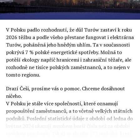
uvěří a nebudou se ptát na podrobnosti,“ řekl Rafał
Ziemkiewicz, redaktor týdeníku Do Rzeczy a ironicky
dodal: „Když se nynějšímu vedení státního hřebčince
podařilo prodat na aukci 10 plemenných koní za 600
V Polsku padlo rozhodnutí, že důl Turów zastaví k roku
000 euro, bylo to provládními médii oslavované jako
2026 těžbu a podle všeho přestane fungovat i elektrárna
velký úspěch. Za vlády PiS se 14 koní prodalo za 2,5
Turów, poháněná jeho hnědým uhlím. Ta v současnosti
milionu euro, což bylo stejnou mediální partou
pokrývá 7 % polské energetické spotřeby. Možná to
komentováno jako konec polského chovu koní. Ve vidění
potěší ekology napříč hranicemi i zahraniční těžaře, ale
kontrolorů činnosti PiS ale určitě šlo při prodeji koní o
rozhodně ne tisíce polských zaměstnanců, a to nejen v
praní peněz či jinou nelegální činnost.“
tomto regionu.
Tuskova čísla jsou ale ujetá i jinde, pokračoval
Ziemkiewicz. „Ve vládní aféře PiS kolem vydávání víz
Drazí Češi, prosíme vás o pomoc. Chceme dosáhnout
Tusk tvrdil, že za vlády dnešní opozice se nelegálně
ničeho.
prodalo 600 000 víz do Polska. Byla na to dokonce
V Polsku je stále více společností, které oznamují
vytvořena parlamentní vyšetřovací komise, která přišla
propouštění zaměstnanců, a to včetně velkých státních
ale pouze na to, že 220 víz do Polska bylo
podniků. Poslední statistické údaje z období od ledna do
prostřednictvím úplatků uspíšeno, tedy že víza byla
května 2024 ukazují mnohem horší čísla než za období
vydána přednostně. Ptá se dnes někdo Tuska, kam se
covidové pandemie. Týkají se zhruba 175 podniků, které
podělo oněch 599 780 uplacených víz? Nikdo se už