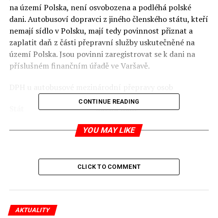
na území Polska, není osvobozena a podléhá polské
dani. Autobusoví dopravci z jiného členského státu, kteří
nemají sídlo v Polsku, mají tedy povinnost přiznat a
zaplatit daň z části přepravní služby uskutečněné na
území Polska.
Jsou povinni zaregistrovat se k dani na
příslušném finančním úřadě ve Varšavě.
DPH u autobusové mezinárodní přepravy osob
CONTINUE READING
Stát Sazba daně
Registrace
YOU MAY LIKE
Česká republika osvobozeno
–
Slovensko osvobozeno
–
CLICK TO COMMENT
Německo 19 %
Finanzamt Chemnitz
Rakousko 10 %
AKTUALITY
Finanzamt Gratz-Stadt