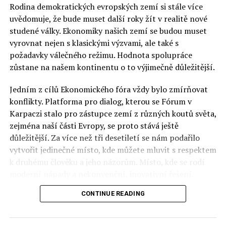
Rodina demokratických evropských zemí si stále více
Autor: Ing. Milena Otavová, Ph. D., zdroj: Daně a právo v
uvědomuje, že bude muset další roky žít v realitě nové
praxi
studené války. Ekonomiky našich zemí se budou muset
vyrovnat nejen s klasickými výzvami, ale také s
požadavky válečného režimu. Hodnota spolupráce
zůstane na našem kontinentu o to výjimečně důležitější.
RELATED TOPICS:
UP NEXT
Jedním z cílů Ekonomického fóra vždy bylo zmírňovat
Je mi do breku, říká Švábenský o kauze Metanol
konflikty. Platforma pro dialog, kterou se Fórum v
DON'T MISS
Karpaczi stalo pro zástupce zemí z různých koutů světa,
Polská JSW hlásí miliardové ztráty
zejména naší části Evropy, se proto stává ještě
důležitější. Za více než tři desetiletí se nám podařilo
vytvořit jedinečné místo, kde můžete mluvit s respektem
Jaromír Piskoř
k druhému člověku a jeho názorům. Místo, kde se rodí
moderní nápady a nekonvenční, inovativní řešení.
redaktor a editor polskodnes.cz
CONTINUE READING
Polsko musí mít instituce, jejichž horizont činnosti je
delší než období, ve kterém byl u moci konkrétní
politický tým. Pouze to vám dává šanci skutečně řešit