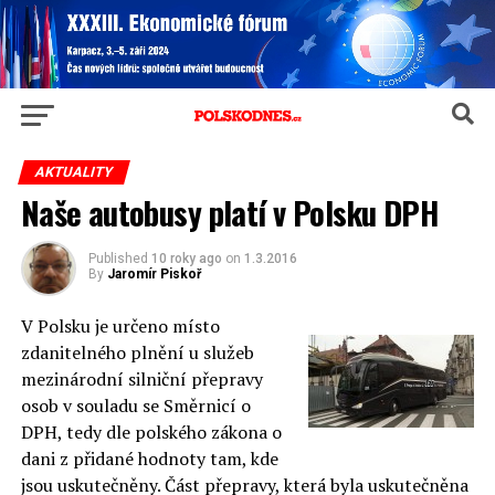
AKTUALITY
Naše autobusy platí v Polsku DPH
Published
10 roky ago
on
1.3.2016
By
Jaromír Piskoř
V Polsku je určeno místo
zdanitelného plnění u služeb
mezinárodní silniční přepravy
osob v souladu se Směrnicí o
DPH, tedy dle polského zákona o
dani z přidané hodnoty tam, kde
jsou uskutečněny. Část přepravy, která byla uskutečněna