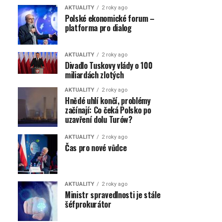
AKTUALITY
2 roky ago
Polské ekonomické forum –
platforma pro dialog
AKTUALITY
2 roky ago
Divadlo Tuskovy vlády o 100
miliardách zlotých
AKTUALITY
2 roky ago
Hnědé uhlí končí, problémy
začínají: Co čeká Polsko po
uzavření dolu Turów?
AKTUALITY
2 roky ago
Čas pro nové vůdce
AKTUALITY
2 roky ago
Ministr spravedlnosti je stále
šéfprokurátor