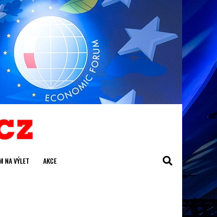
M NA VÝLET
AKCE