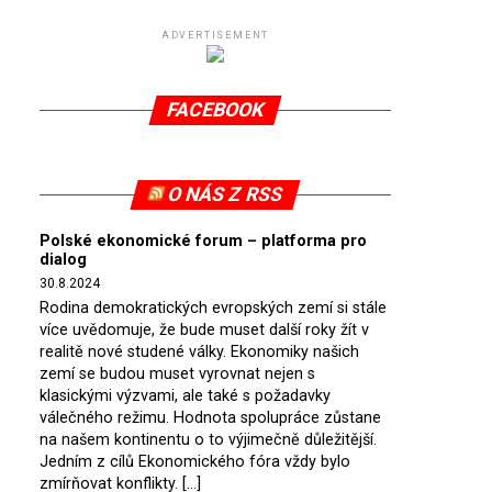
ADVERTISEMENT
FACEBOOK
O NÁS Z RSS
Polské ekonomické forum – platforma pro
dialog
30.8.2024
Rodina demokratických evropských zemí si stále
více uvědomuje, že bude muset další roky žít v
realitě nové studené války. Ekonomiky našich
zemí se budou muset vyrovnat nejen s
klasickými výzvami, ale také s požadavky
válečného režimu. Hodnota spolupráce zůstane
na našem kontinentu o to výjimečně důležitější.
Jedním z cílů Ekonomického fóra vždy bylo
zmírňovat konflikty. […]