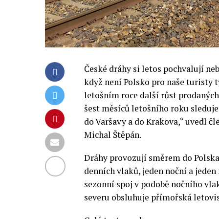
České dráhy si letos pochvalují ne
když není Polsko pro naše turisty 
letošním roce další růst prodanýc
šest měsíců letošního roku sleduj
do Varšavy a do Krakova,“ uvedl č
Michal Štěpán.
Dráhy provozují směrem do Polska 
denních vlaků, jeden noční a jeden
sezonní spoj v podobě nočního vla
severu obsluhuje přímořská letovi