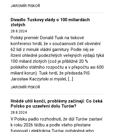
JAROMÍR PISKOŘ
Divadlo Tuskovy vlády o 100 miliardách
zlotých
28.8.2024
Polský premiér Donald Tusk na tiskové
konferenci tvrdil, že v současnosti čelí obvinění
62 lidí z minulé vládní garnitury. Podle něj se
řízení ohledně podezřelých veřejných výdajů týká
100 miliard zlotých (což je přibližně 20 %
polského státního rozpočtu a v přepočtu asi 600
miliard korun). Tusk tvrdí, že předseda PiS
Jarosław Kaczyński si myslel, […]
JAROMÍR PISKOŘ
Hnědé uhlí končí, problémy začínají: Co čeká
Polsko po uzavření dolu Turów?
28.8.2024
V Polsku padlo rozhodnutí, že důl Turów zastaví
k roku 2026 těžbu a podle všeho přestane
fungovat i elektrárna Turów, poháněná jeho