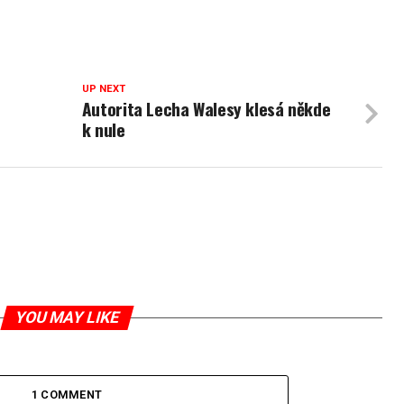
UP NEXT
Autorita Lecha Walesy klesá někde
k nule
YOU MAY LIKE
1 COMMENT