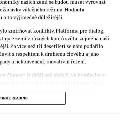
 Ekonomiky našich zemí se budou muset vyrovnat
 požadavky válečného režimu. Hodnota
 o to výjimečně důležitější.
lo zmírňovat konflikty. Platforma pro dialog,
stupce zemí z různých koutů světa, zejména naší
ější. Za více než tři desetiletí se nám podařilo
luvit s respektem k druhému člověku a jeho
pady a nekonvenční, inovativní řešení.
nt činnosti je delší než období, ve kterém byl u
 vám dává šanci skutečně řešit problémy. Hosty
inistři, politici a představitelé samosprávy,
nomovaní vědci, novináři a zástupci nevládních
TINUE READING
rníky z Institute of Eastern Studies Foundation
ý program Ekonomického fóra, který se skládá z