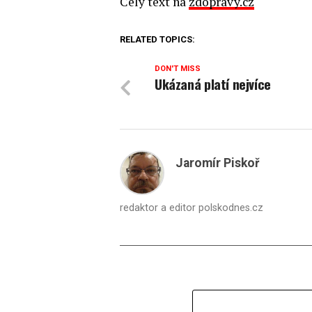
Celý text na
zdopravy.cz
RELATED TOPICS:
DON'T MISS
Ukázaná platí nejvíce
Jaromír Piskoř
redaktor a editor polskodnes.cz