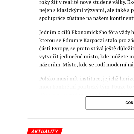
roky žít v realitě nové studené války.
nejen s klasickými výzvami, ale také s
spolupráce zůstane na našem kontinentu
Jedním z cílů Ekonomického fóra vždy by
kterou se Fórum v Karpaczi stalo pro zá
části Evropy, se proto stává ještě důležit
vytvořit jedinečné místo, kde můžete m
názorům. Místo, kde se rodí moderní ná
Polsko musí mít instituce, jejichž horizo
moci konkrétní politický tým. Pouze to
Fóra jsou prezidenti, předsedové vlád, m
prezidenti korporací, lidé z kultury, re
CON
organizací.
Důkladná analýza trendů prováděná odbo
AKTUALITY
umožňuje každoročně připravit obsahov