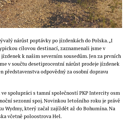
bývalý nárůst poptávky po jízdenkách do Polska. „I
typickou cílovou destinací, zaznamenali jsme v
h jízdenek k našim severním sousedům. Jen za prvních
eme v součtu desetiprocentní nárůst prodeje jízdenek
len představenstva odpovědný za osobní dopravu
ve spolupráci s tamní společností PKP Intercity osm
 noční sezonní spoj. Novinkou letošního roku je právě
ku Wydmy, který začal zajíždět až do Bohumína. Na
ska včetně poloostrova Hel.