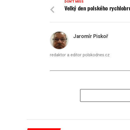
DON'T MISS
Velký den polského rychlobr
Jaromír Piskoř
redaktor a editor polskodnes.cz