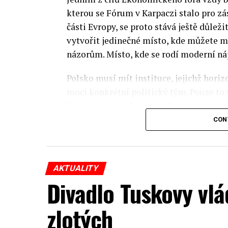
kterou se Fórum v Karpaczi stalo pro zá
části Evropy, se proto stává ještě důležit
vytvořit jedinečné místo, kde můžete m
názorům. Místo, kde se rodí moderní ná
Polsko musí mít instituce, jejichž horizo
moci konkrétní politický tým. Pouze to
Fóra jsou prezidenti, předsedové vlád, m
prezidenti korporací, lidé z kultury, re
CON
organizací.
Důkladná analýza trendů prováděná odbo
AKTUALITY
umožňuje každoročně připravit obsahov
Divadlo Tuskovy vlá
více než 350 akcí týkajících se celého s
inovativní ekonomiky, občanské společno
zlotých
Jednou z klíčových událostí XXXIII. ek