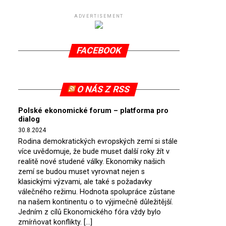
ADVERTISEMENT
FACEBOOK
O NÁS Z RSS
Polské ekonomické forum – platforma pro
dialog
30.8.2024
Rodina demokratických evropských zemí si stále
více uvědomuje, že bude muset další roky žít v
realitě nové studené války. Ekonomiky našich
zemí se budou muset vyrovnat nejen s
klasickými výzvami, ale také s požadavky
válečného režimu. Hodnota spolupráce zůstane
na našem kontinentu o to výjimečně důležitější.
Jedním z cílů Ekonomického fóra vždy bylo
zmírňovat konflikty. […]