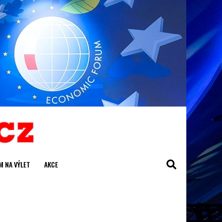
M NA VÝLET
AKCE