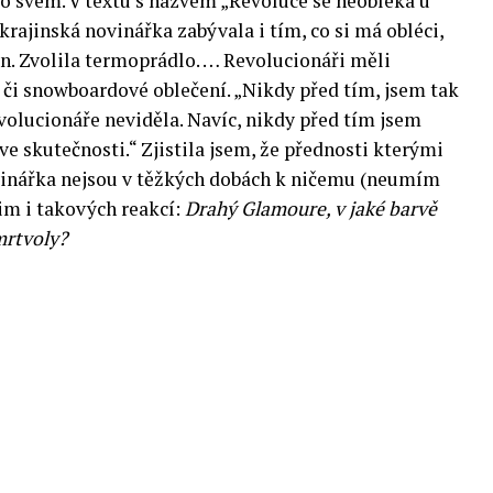
po svém. V textu s názvem „Revoluce se neobléká u
krajinská novinářka zabývala i tím, co si má obléci,
n. Zvolila termoprádlo. … Revolucionáři měli
 či snowboardové oblečení. „Nikdy před tím, jsem tak
volucionáře neviděla. Navíc, nikdy před tím jsem
ve skutečnosti.“ Zjistila jsem, že přednosti kterými
inářka nejsou v těžkých dobách k ničemu (neumím
im i takových reakcí:
Drahý Glamoure, v jaké barvě
 mrtvoly?