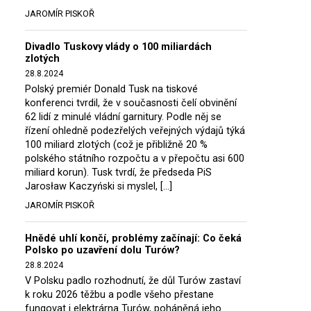
JAROMÍR PISKOŘ
Divadlo Tuskovy vlády o 100 miliardách
zlotých
28.8.2024
Polský premiér Donald Tusk na tiskové
konferenci tvrdil, že v současnosti čelí obvinění
62 lidí z minulé vládní garnitury. Podle něj se
řízení ohledně podezřelých veřejných výdajů týká
100 miliard zlotých (což je přibližně 20 %
polského státního rozpočtu a v přepočtu asi 600
miliard korun). Tusk tvrdí, že předseda PiS
Jarosław Kaczyński si myslel, […]
JAROMÍR PISKOŘ
Hnědé uhlí končí, problémy začínají: Co čeká
Polsko po uzavření dolu Turów?
28.8.2024
V Polsku padlo rozhodnutí, že důl Turów zastaví
k roku 2026 těžbu a podle všeho přestane
fungovat i elektrárna Turów, poháněná jeho