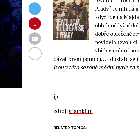
revoluci. Trochu 
Prady“ se mladá u
když jde na Majda
oblečené lyžařské
dobře oblečené re
neviděla revoluci 
vládne módní nov
dávat první pomoc)… I dostalo se j
jsou v této sezóně módní pytle na
jp
zdroj:
glamki.pl
RELATED TOPICS: