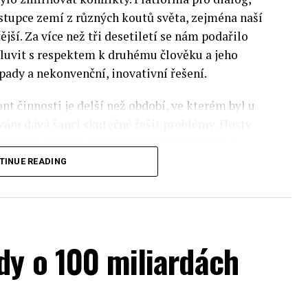
stupce zemí z různých koutů světa, zejména naší
ější. Za více než tři desetiletí se nám podařilo
luvit s respektem k druhému člověku a jeho
pady a nekonvenční, inovativní řešení.
nt činnosti je delší než období, ve kterém byl u
 vám dává šanci skutečně řešit problémy. Hosty
inistři, politici a představitelé samosprávy,
nomovaní vědci, novináři a zástupci nevládních
TINUE READING
rníky z Institute of Eastern Studies Foundation
ý program Ekonomického fóra, který se skládá z
dy o 100 miliardách
pektra témat ze světa evropské politiky.
sti, ochrany životního prostředí a bezpečnosti.
onomického fóra bude prezentace zprávy