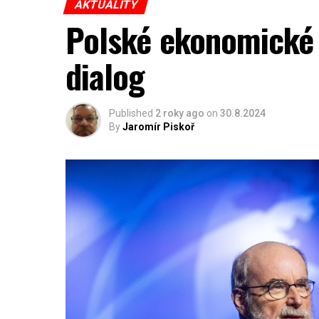
AKTUALITY
Polské ekonomické 
dialog
Published
2 roky ago
on
30.8.2024
By
Jaromír Piskoř