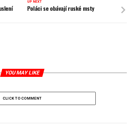
UP NEXT
uslení
Poláci se obávají ruské msty
YOU MAY LIKE
CLICK TO COMMENT