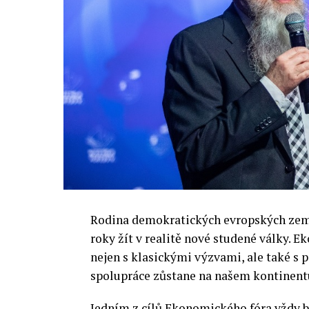
Rodina demokratických evropských zemí 
roky žít v realitě nové studené války.
nejen s klasickými výzvami, ale také s
spolupráce zůstane na našem kontinentu
Jedním z cílů Ekonomického fóra vždy by