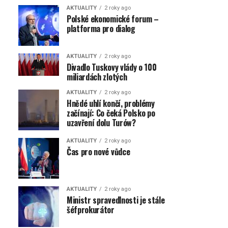
AKTUALITY
2 roky ago
Polské ekonomické forum –
platforma pro dialog
AKTUALITY
2 roky ago
Divadlo Tuskovy vlády o 100
miliardách zlotých
AKTUALITY
2 roky ago
Hnědé uhlí končí, problémy
začínají: Co čeká Polsko po
uzavření dolu Turów?
AKTUALITY
2 roky ago
Čas pro nové vůdce
AKTUALITY
2 roky ago
Ministr spravedlnosti je stále
šéfprokurátor