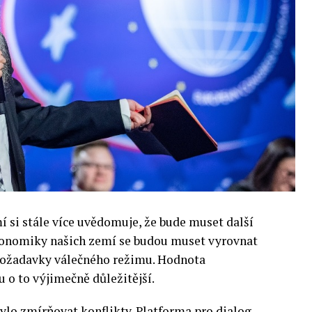
si stále více uvědomuje, že bude muset další
 Ekonomiky našich zemí se budou muset vyrovnat
 požadavky válečného režimu. Hodnota
 o to výjimečně důležitější.
lo zmírňovat konflikty. Platforma pro dialog,