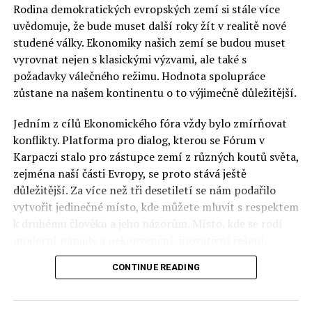
Rodina demokratických evropských zemí si stále více
uvědomuje, že bude muset další roky žít v realitě nové
studené války. Ekonomiky našich zemí se budou muset
vyrovnat nejen s klasickými výzvami, ale také s
požadavky válečného režimu. Hodnota spolupráce
zůstane na našem kontinentu o to výjimečně důležitější.
Jedním z cílů Ekonomického fóra vždy bylo zmírňovat
konflikty. Platforma pro dialog, kterou se Fórum v
Karpaczi stalo pro zástupce zemí z různých koutů světa,
zejména naší části Evropy, se proto stává ještě
důležitější. Za více než tři desetiletí se nám podařilo
vytvořit jedinečné místo, kde můžete mluvit s respektem
k druhému člověku a jeho názorům. Místo, kde se rodí
moderní nápady a nekonvenční, inovativní řešení.
CONTINUE READING
Polsko musí mít instituce, jejichž horizont činnosti je
delší než období, ve kterém byl u moci konkrétní
politický tým. Pouze to vám dává šanci skutečně řešit