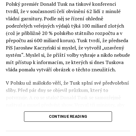
Polský premiér Donald Tusk na tiskové konferenci
Otázky spojené s vývojem umělé inteligence budou na
tvrdil, že v současnosti čelí obvinění 62 lidí z minulé
fóru AI zvláště diskutovanou oblastí. Fórum AI bude
vládní garnitury. Podle něj se řízení ohledně
zahrnovat vyhrazenou tematickou trať skládající se z
podezřelých veřejných výdajů týká 100 miliard zlotých
panelů, prezentací, workshopů a speciálních akcí.
(což je přibližně 20 % polského státního rozpočtu a v
Budou diskutovány klíčové otázky vlivu umělé
přepočtu asi 600 miliard korun). Tusk tvrdí, že předseda
inteligence ve společnosti, ale i v sektoru veřejných a
PiS Jarosław Kaczyński si myslel, že vytvořil „uzavřený
komerčních služeb. Budou se diskutovat problémy a
systém“. Myslel si, že příští volby vyhraje a nikdo nebude
výzvy, kterým bude muset trh čelit tváří v tvář zásadním
mít přístup k informacím, ze kterých si dnes Tuskova
technologickým změnám. Účastníci fóra také zváží, do
vláda pomalu vytváří obrázek o těchto zneužitích.
jaké míry investice do vědeckého výzkumu a moderních
V Polsku už málokdo věří, že Tusk splní své předvolební
technologií umělé inteligence v mnoha oblastech života
sliby. Před pár dny se objevil průzkum, který to
umožní Evropské unii obnovit konkurenceschopnost ve
potvrzuje. A co se stalo? Donald Tusk se samozřejmě
vztahu ke globálním ekonomikám a nutnosti zajistit
naštval a musel předvést show. Vyzval tři ministry, aby
bezpečnost evropských zemí.
před kamerami podepsali dohodu o stíhání členů PiS, a
CONTINUE READING
ti poslušně ono divadlo předvedli. Andrzej Domański
(finance), Tomasz Siemoniak (vnitro) a Adam Bodnar
(spravedlnost) podepsali teatrálně dohodu týkající se