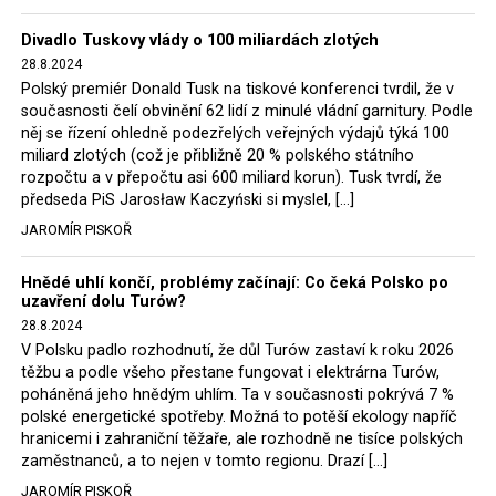
Trzaskowski nebo lídr Hnutí Polsko 2050 Szymon
Divadlo Tuskovy vlády o 100 miliardách zlotých
Hołownia, přímo řekli, že by se polská vláda měla
28.8.2024
tomuto rozhodnutí podřídit.
Polský premiér Donald Tusk na tiskové konferenci tvrdil, že v
současnosti čelí obvinění 62 lidí z minulé vládní garnitury. Podle
Rozhodnutí polského ministra spravedlnosti jistě potěší
něj se řízení ohledně podezřelých veřejných výdajů týká 100
německé, české a polské ekology, ale i těžaře. Je těžké si
miliard zlotých (což je přibližně 20 % polského státního
rozpočtu a v přepočtu asi 600 miliard korun). Tusk tvrdí, že
představit, že by o takové věci rozhodoval sám ministr
předseda PiS Jarosław Kaczyński si myslel, […]
Bodnar. Musel získat politický souhlas vládnoucí koalice.
JAROMÍR PISKOŘ
Stále jsou totiž platné argumenty Morawieckého vlády,
že důl i elektrárna jsou – kromě zabezpečování cca 7 %
Hnědé uhlí končí, problémy začínají: Co čeká Polsko po
polského energetického mixu – klíčovými podniky, spolu
uzavření dolu Turów?
se svými dceřinými společnostmi zaměstnávají cca pět
28.8.2024
tisíc lidí. Navíc s činností dolu a elektrárny nepřímo
V Polsku padlo rozhodnutí, že důl Turów zastaví k roku 2026
souvisí dalších několik desítek tisíc pracovních míst v
těžbu a podle všeho přestane fungovat i elektrárna Turów,
regionu. Zelená politika ale opět zvítězila.
poháněná jeho hnědým uhlím. Ta v současnosti pokrývá 7 %
polské energetické spotřeby. Možná to potěší ekology napříč
hranicemi i zahraniční těžaře, ale rozhodně ne tisíce polských
Rozhodnutí polského ministra spravedlnosti jistě potěší
zaměstnanců, a to nejen v tomto regionu. Drazí […]
německé, české a polské ekology, kteří žalobu u
JAROMÍR PISKOŘ
správního soudu podali, ale také německé a české