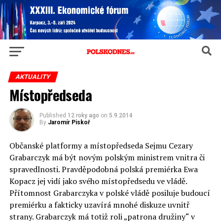
AKTUALITY
Místopředseda
Published
12 roky ago
on
5.9.2014
By
Jaromír Piskoř
Občanské platformy a místopředseda Sejmu Cezary
Grabarczyk má být novým polským ministrem vnitra či
spravedlnosti. Pravděpodobná polská premiérka Ewa
Kopacz jej vidí jako svého místopředsedu ve vládě.
Přítomnost Grabarczyka v polské vládě posiluje budoucí
premiérku a fakticky uzavírá mnohé diskuze uvnitř
strany. Grabarczyk má totiž roli „patrona družiny“ v