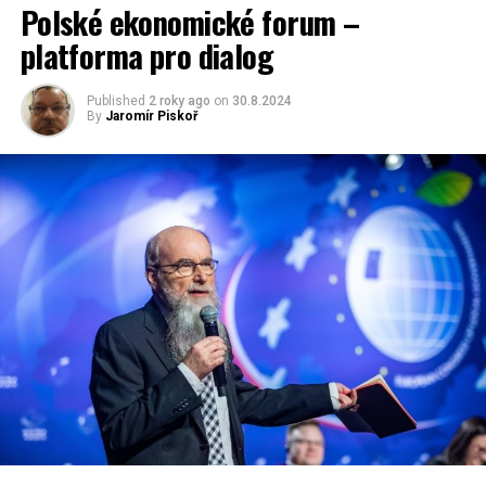
Polské ekonomické forum –
platforma pro dialog
Published
2 roky ago
on
30.8.2024
By
Jaromír Piskoř