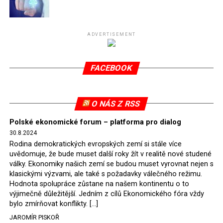
Připomeňme, že ukončení těžby hnědého uhlí pro
elektrárnu Turów nařídil Soudní dvůr Evropské unie
(SDEU) v souvislosti se stížnostmi českých samospráv
ADVERTISEMENT
verdiktem španělské soudkyně Rosario Silva de Lapureta
v květnu 2021. Vláda premiéra Morawieckého však
FACEBOOK
tomuto rozhodnutí nevyhověla, proto na žádost
Evropské komise uložil SDEU v září 2021 Polsku denní
pokutu ve výši 500 tisíc eur.
O NÁS Z RSS
Tento trest byl účtován téměř půl roku, až do února
Polské ekonomické forum – platforma pro dialog
2022, než byl tento případ z důvodu uzavření dohody
30.8.2024
Polska s Českou republikou o odstranění příčin sporu o
Rodina demokratických evropských zemí si stále více
důl Turów vymazán z rejstříku tribunálu. Celkem si
uvědomuje, že bude muset další roky žít v realitě nové studené
Polsko nechalo z přiznaných evropských fondů odečíst
války. Ekonomiky našich zemí se budou muset vyrovnat nejen s
asi 70 milionů eur na pokutách a 45 milionů eur
klasickými výzvami, ale také s požadavky válečného režimu.
Hodnota spolupráce zůstane na našem kontinentu o to
zaplatilo jako odškodnění České republice – ale jak důl,
výjimečně důležitější. Jedním z cílů Ekonomického fóra vždy
tak elektrárna nadále fungovaly. Už tehdy zástupci
bylo zmírňovat konflikty. […]
tehdejší opozice a dnes vládnoucí koalice, jako
JAROMÍR PISKOŘ
místopředseda Občanské platformy (PO) Rafał