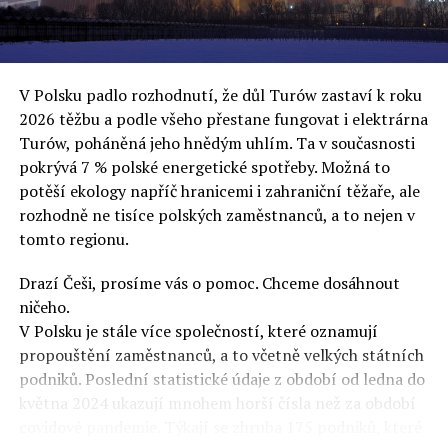
uvěří a nebudou se ptát na podrobnosti,“ řekl Rafał
Ziemkiewicz, redaktor týdeníku Do Rzeczy a ironicky
dodal: „Když se nynějšímu vedení státního hřebčince
podařilo prodat na aukci 10 plemenných koní za 600
V Polsku padlo rozhodnutí, že důl Turów zastaví k roku
000 euro, bylo to provládními médii oslavované jako
2026 těžbu a podle všeho přestane fungovat i elektrárna
velký úspěch. Za vlády PiS se 14 koní prodalo za 2,5
Turów, poháněná jeho hnědým uhlím. Ta v současnosti
milionu euro, což bylo stejnou mediální partou
pokrývá 7 % polské energetické spotřeby. Možná to
komentováno jako konec polského chovu koní. Ve vidění
potěší ekology napříč hranicemi i zahraniční těžaře, ale
kontrolorů činnosti PiS ale určitě šlo při prodeji koní o
rozhodně ne tisíce polských zaměstnanců, a to nejen v
praní peněz či jinou nelegální činnost.“
tomto regionu.
Tuskova čísla jsou ale ujetá i jinde, pokračoval
Ziemkiewicz. „Ve vládní aféře PiS kolem vydávání víz
Drazí Češi, prosíme vás o pomoc. Chceme dosáhnout
Tusk tvrdil, že za vlády dnešní opozice se nelegálně
ničeho.
prodalo 600 000 víz do Polska. Byla na to dokonce
V Polsku je stále více společností, které oznamují
vytvořena parlamentní vyšetřovací komise, která přišla
propouštění zaměstnanců, a to včetně velkých státních
ale pouze na to, že 220 víz do Polska bylo
podniků. Poslední statistické údaje z období od ledna do
prostřednictvím úplatků uspíšeno, tedy že víza byla
května 2024 ukazují mnohem horší čísla než za období
vydána přednostně. Ptá se dnes někdo Tuska, kam se
covidové pandemie. Týkají se zhruba 175 podniků, které
podělo oněch 599 780 uplacených víz? Nikdo se už