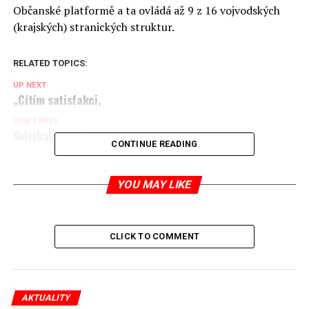
Občanské platformě a ta ovládá až 9 z 16 vojvodských
(krajských) stranických struktur.
RELATED TOPICS:
UP NEXT
„Cítím satisfakci,
DON'T MISS
Volejbal má v Polsku obří popularitu
CONTINUE READING
Jaromír Piskoř
YOU MAY LIKE
redaktor a editor polskodnes.cz
CLICK TO COMMENT
AKTUALITY