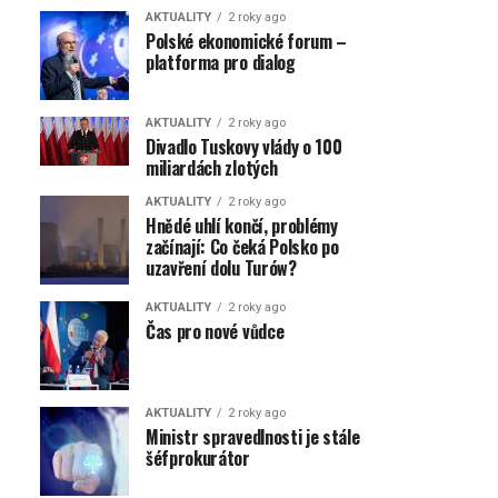
AKTUALITY
2 roky ago
Polské ekonomické forum –
platforma pro dialog
AKTUALITY
2 roky ago
Divadlo Tuskovy vlády o 100
miliardách zlotých
AKTUALITY
2 roky ago
Hnědé uhlí končí, problémy
začínají: Co čeká Polsko po
uzavření dolu Turów?
AKTUALITY
2 roky ago
Čas pro nové vůdce
AKTUALITY
2 roky ago
Ministr spravedlnosti je stále
šéfprokurátor