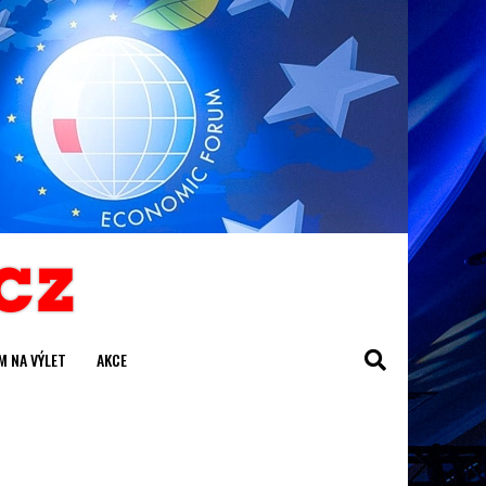
M NA VÝLET
AKCE