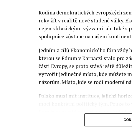
Rodina demokratických evropských zemí 
roky žít v realitě nové studené války.
nejen s klasickými výzvami, ale také s
spolupráce zůstane na našem kontinentu
Jedním z cílů Ekonomického fóra vždy by
kterou se Fórum v Karpaczi stalo pro zá
části Evropy, se proto stává ještě důležit
vytvořit jedinečné místo, kde můžete m
názorům. Místo, kde se rodí moderní ná
Polsko musí mít instituce, jejichž horizo
moci konkrétní politický tým. Pouze to
Fóra jsou prezidenti, předsedové vlád, m
prezidenti korporací, lidé z kultury, re
CON
organizací.