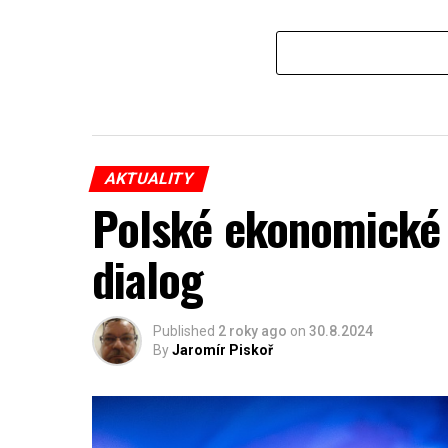
AKTUALITY
Polské ekonomické 
dialog
Published
2 roky ago
on
30.8.2024
By
Jaromír Piskoř