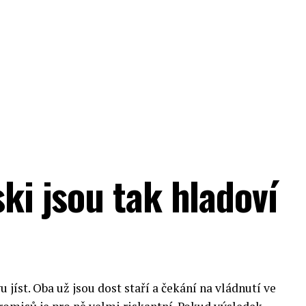
ski jsou tak hladoví
u jíst. Oba už jsou dost staří a čekání na vládnutí ve