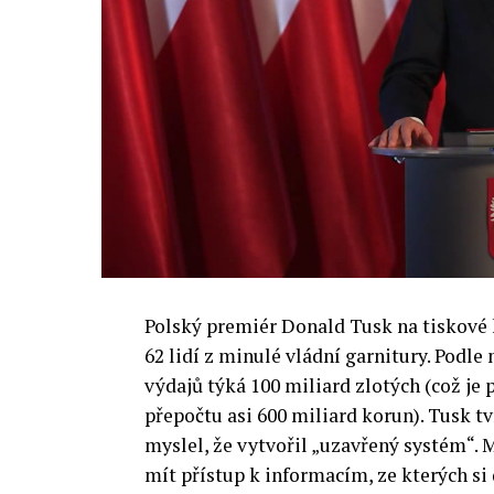
výzkumu a moderních technologií umělé
Evropské unii obnovit konkurencescho
nutnosti zajistit bezpečnost evropských
Polský premiér Donald Tusk na tiskové k
62 lidí z minulé vládní garnitury. Podle
výdajů týká 100 miliard zlotých (což je 
přepočtu asi 600 miliard korun). Tusk tv
myslel, že vytvořil „uzavřený systém“. M
mít přístup k informacím, ze kterých s