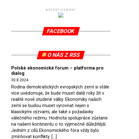
ADVERTISEMENT
FACEBOOK
O NÁS Z RSS
Polské ekonomické forum – platforma pro
dialog
30.8.2024
Rodina demokratických evropských zemí si stále
více uvědomuje, že bude muset další roky žít v
realitě nové studené války. Ekonomiky našich
zemí se budou muset vyrovnat nejen s
klasickými výzvami, ale také s požadavky
válečného režimu. Hodnota spolupráce zůstane
na našem kontinentu o to výjimečně důležitější.
Jedním z cílů Ekonomického fóra vždy bylo
zmírňovat konflikty. […]