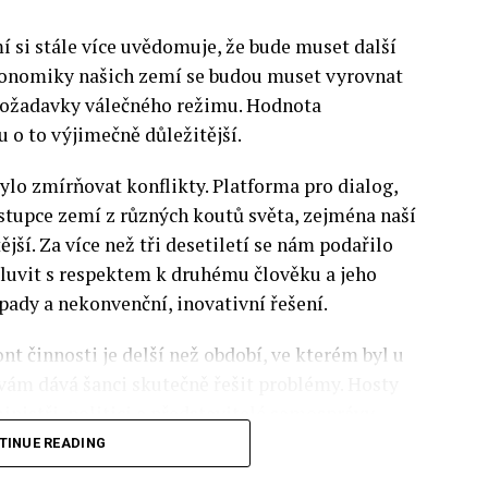
si stále více uvědomuje, že bude muset další
 Ekonomiky našich zemí se budou muset vyrovnat
 požadavky válečného režimu. Hodnota
 o to výjimečně důležitější.
lo zmírňovat konflikty. Platforma pro dialog,
stupce zemí z různých koutů světa, zejména naší
ější. Za více než tři desetiletí se nám podařilo
luvit s respektem k druhému člověku a jeho
pady a nekonvenční, inovativní řešení.
nt činnosti je delší než období, ve kterém byl u
 vám dává šanci skutečně řešit problémy. Hosty
inistři, politici a představitelé samosprávy,
nomovaní vědci, novináři a zástupci nevládních
TINUE READING