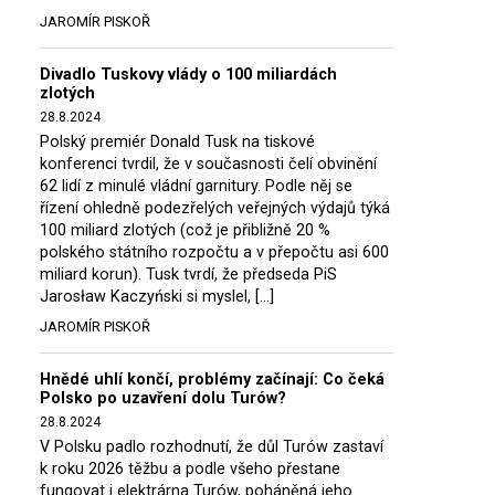
JAROMÍR PISKOŘ
Divadlo Tuskovy vlády o 100 miliardách
zlotých
28.8.2024
Polský premiér Donald Tusk na tiskové
konferenci tvrdil, že v současnosti čelí obvinění
62 lidí z minulé vládní garnitury. Podle něj se
řízení ohledně podezřelých veřejných výdajů týká
100 miliard zlotých (což je přibližně 20 %
polského státního rozpočtu a v přepočtu asi 600
miliard korun). Tusk tvrdí, že předseda PiS
Jarosław Kaczyński si myslel, […]
JAROMÍR PISKOŘ
Hnědé uhlí končí, problémy začínají: Co čeká
Polsko po uzavření dolu Turów?
28.8.2024
V Polsku padlo rozhodnutí, že důl Turów zastaví
k roku 2026 těžbu a podle všeho přestane
fungovat i elektrárna Turów, poháněná jeho