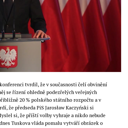
 inteligence v mnoha oblastech života umožní
pnost ve vztahu ke globálním ekonomikám a
 zemí.
onferenci tvrdil, že v současnosti čelí obvinění
 něj se řízení ohledně podezřelých veřejných
přibližně 20 % polského státního rozpočtu a v
rdí, že předseda PiS Jarosław Kaczyński si
yslel si, že příští volby vyhraje a nikdo nebude
i dnes Tuskova vláda pomalu vytváří obrázek o