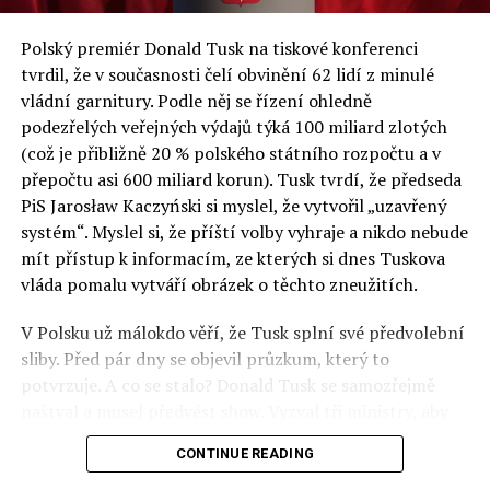
a východní Evropě.
Polský premiér Donald Tusk na tiskové konferenci
Otázky spojené s vývojem umělé inteligence budou na
tvrdil, že v současnosti čelí obvinění 62 lidí z minulé
fóru AI zvláště diskutovanou oblastí. Fórum AI bude
vládní garnitury. Podle něj se řízení ohledně
zahrnovat vyhrazenou tematickou trať skládající se z
podezřelých veřejných výdajů týká 100 miliard zlotých
panelů, prezentací, workshopů a speciálních akcí.
(což je přibližně 20 % polského státního rozpočtu a v
Budou diskutovány klíčové otázky vlivu umělé
přepočtu asi 600 miliard korun). Tusk tvrdí, že předseda
inteligence ve společnosti, ale i v sektoru veřejných a
PiS Jarosław Kaczyński si myslel, že vytvořil „uzavřený
komerčních služeb. Budou se diskutovat problémy a
systém“. Myslel si, že příští volby vyhraje a nikdo nebude
výzvy, kterým bude muset trh čelit tváří v tvář zásadním
mít přístup k informacím, ze kterých si dnes Tuskova
technologickým změnám. Účastníci fóra také zváží, do
vláda pomalu vytváří obrázek o těchto zneužitích.
jaké míry investice do vědeckého výzkumu a moderních
V Polsku už málokdo věří, že Tusk splní své předvolební
technologií umělé inteligence v mnoha oblastech života
sliby. Před pár dny se objevil průzkum, který to
umožní Evropské unii obnovit konkurenceschopnost ve
potvrzuje. A co se stalo? Donald Tusk se samozřejmě
vztahu ke globálním ekonomikám a nutnosti zajistit
naštval a musel předvést show. Vyzval tři ministry, aby
bezpečnost evropských zemí.
před kamerami podepsali dohodu o stíhání členů PiS, a
CONTINUE READING
ti poslušně ono divadlo předvedli. Andrzej Domański
(finance), Tomasz Siemoniak (vnitro) a Adam Bodnar