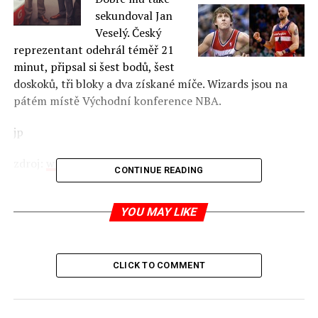
sekundoval Jan
Veselý. Český
reprezentant odehrál téměř 21
minut, připsal si šest bodů, šest
doskoků, tři bloky a dva získané míče. Wizards jsou na
pátém místě Východní konference NBA.
jp
zdroj:
wp.pl
CONTINUE READING
YOU MAY LIKE
RELATED TOPICS:
UP NEXT
V Polsku chodí na koledu kněží osobně do rodin
CLICK TO COMMENT
DON'T MISS
Jejich rodiče a dědové odstranili všechny, kteří byli lepší