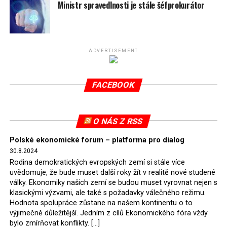
spotřeby.
Ministr spravedlnosti je stále šéfprokurátor
Připomeňme, že ukončení těžby hnědého uhlí pro
elektrárnu Turów nařídil Soudní dvůr Evropské unie
(SDEU) v souvislosti se stížnostmi českých samospráv
ADVERTISEMENT
verdiktem španělské soudkyně Rosario Silva de Lapureta
v květnu 2021. Vláda premiéra Morawieckého však
FACEBOOK
tomuto rozhodnutí nevyhověla, proto na žádost
Evropské komise uložil SDEU v září 2021 Polsku denní
pokutu ve výši 500 tisíc eur.
O NÁS Z RSS
Tento trest byl účtován téměř půl roku, až do února
Polské ekonomické forum – platforma pro dialog
2022, než byl tento případ z důvodu uzavření dohody
30.8.2024
Polska s Českou republikou o odstranění příčin sporu o
Rodina demokratických evropských zemí si stále více
důl Turów vymazán z rejstříku tribunálu. Celkem si
uvědomuje, že bude muset další roky žít v realitě nové studené
Polsko nechalo z přiznaných evropských fondů odečíst
války. Ekonomiky našich zemí se budou muset vyrovnat nejen s
asi 70 milionů eur na pokutách a 45 milionů eur
klasickými výzvami, ale také s požadavky válečného režimu.
Hodnota spolupráce zůstane na našem kontinentu o to
zaplatilo jako odškodnění České republice – ale jak důl,
výjimečně důležitější. Jedním z cílů Ekonomického fóra vždy
tak elektrárna nadále fungovaly. Už tehdy zástupci
bylo zmírňovat konflikty. […]