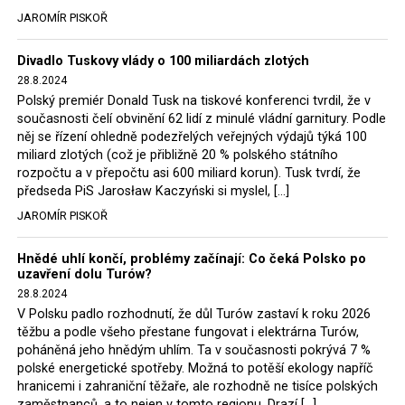
tehdejší opozice a dnes vládnoucí koalice, jako
JAROMÍR PISKOŘ
místopředseda Občanské platformy (PO) Rafał
Trzaskowski nebo lídr Hnutí Polsko 2050 Szymon
Divadlo Tuskovy vlády o 100 miliardách zlotých
Hołownia, přímo řekli, že by se polská vláda měla
28.8.2024
tomuto rozhodnutí podřídit.
Polský premiér Donald Tusk na tiskové konferenci tvrdil, že v
současnosti čelí obvinění 62 lidí z minulé vládní garnitury. Podle
Rozhodnutí polského ministra spravedlnosti jistě potěší
něj se řízení ohledně podezřelých veřejných výdajů týká 100
německé, české a polské ekology, ale i těžaře. Je těžké si
miliard zlotých (což je přibližně 20 % polského státního
rozpočtu a v přepočtu asi 600 miliard korun). Tusk tvrdí, že
představit, že by o takové věci rozhodoval sám ministr
předseda PiS Jarosław Kaczyński si myslel, […]
Bodnar. Musel získat politický souhlas vládnoucí koalice.
JAROMÍR PISKOŘ
Stále jsou totiž platné argumenty Morawieckého vlády,
že důl i elektrárna jsou – kromě zabezpečování cca 7 %
Hnědé uhlí končí, problémy začínají: Co čeká Polsko po
polského energetického mixu – klíčovými podniky, spolu
uzavření dolu Turów?
se svými dceřinými společnostmi zaměstnávají cca pět
28.8.2024
tisíc lidí. Navíc s činností dolu a elektrárny nepřímo
V Polsku padlo rozhodnutí, že důl Turów zastaví k roku 2026
souvisí dalších několik desítek tisíc pracovních míst v
těžbu a podle všeho přestane fungovat i elektrárna Turów,
regionu. Zelená politika ale opět zvítězila.
poháněná jeho hnědým uhlím. Ta v současnosti pokrývá 7 %
polské energetické spotřeby. Možná to potěší ekology napříč
hranicemi i zahraniční těžaře, ale rozhodně ne tisíce polských
Rozhodnutí polského ministra spravedlnosti jistě potěší
zaměstnanců, a to nejen v tomto regionu. Drazí […]