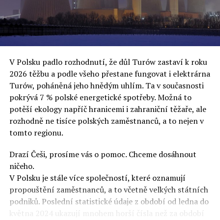
oslovuje své voliče, bublinu šílenců, kteří mu všechno
uvěří a nebudou se ptát na podrobnosti,“ řekl Rafał
Ziemkiewicz, redaktor týdeníku Do Rzeczy a ironicky
dodal: „Když se nynějšímu vedení státního hřebčince
podařilo prodat na aukci 10 plemenných koní za 600
V Polsku padlo rozhodnutí, že důl Turów zastaví k roku
000 euro, bylo to provládními médii oslavované jako
2026 těžbu a podle všeho přestane fungovat i elektrárna
velký úspěch. Za vlády PiS se 14 koní prodalo za 2,5
Turów, poháněná jeho hnědým uhlím. Ta v současnosti
milionu euro, což bylo stejnou mediální partou
pokrývá 7 % polské energetické spotřeby. Možná to
komentováno jako konec polského chovu koní. Ve vidění
potěší ekology napříč hranicemi i zahraniční těžaře, ale
kontrolorů činnosti PiS ale určitě šlo při prodeji koní o
rozhodně ne tisíce polských zaměstnanců, a to nejen v
praní peněz či jinou nelegální činnost.“
tomto regionu.
Tuskova čísla jsou ale ujetá i jinde, pokračoval
Ziemkiewicz. „Ve vládní aféře PiS kolem vydávání víz
Drazí Češi, prosíme vás o pomoc. Chceme dosáhnout
Tusk tvrdil, že za vlády dnešní opozice se nelegálně
ničeho.
prodalo 600 000 víz do Polska. Byla na to dokonce
V Polsku je stále více společností, které oznamují
vytvořena parlamentní vyšetřovací komise, která přišla
propouštění zaměstnanců, a to včetně velkých státních
ale pouze na to, že 220 víz do Polska bylo
podniků. Poslední statistické údaje z období od ledna do
prostřednictvím úplatků uspíšeno, tedy že víza byla
května 2024 ukazují mnohem horší čísla než za období