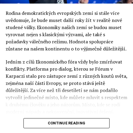
Rodina demokratických evropských zemí si stále více
uvědomuje, že bude muset další roky žít v realitě nové
studené války. Ekonomiky našich zemí se budou muset
vyrovnat nejen s klasickými výzvami, ale také s
požadavky válečného režimu. Hodnota spolupráce
zůstane na našem kontinentu o to výjimečně důležitější.
Jedním z cílů Ekonomického fóra vždy bylo zmírňovat
konflikty. Platforma pro dialog, kterou se Fórum v
Karpaczi stalo pro zástupce zemí z různých koutů světa,
zejména naší části Evropy, se proto stává ještě
důležitější. Za více než tři desetiletí se nám podařilo
vytvořit jedinečné místo, kde můžete mluvit s respektem
k druhému člověku a jeho názorům. Místo, kde se rodí
moderní nápady a nekonvenční, inovativní řešení.
CONTINUE READING
Polsko musí mít instituce, jejichž horizont činnosti je
delší než období, ve kterém byl u moci konkrétní