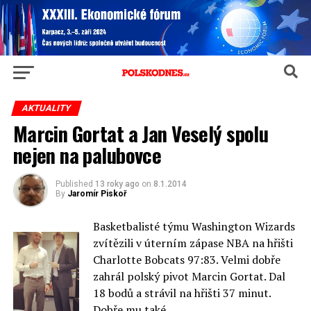
AKTUALITY
Marcin Gortat a Jan Veselý spolu
nejen na palubovce
Published
13 roky ago
on
8.1.2014
By
Jaromír Piskoř
Basketbalisté týmu Washington Wizards
zvítězili v úterním zápase NBA na hřišti
Charlotte Bobcats 97:83. Velmi dobře
zahrál polský pivot Marcin Gortat. Dal
18 bodů a strávil na hřišti 37 minut.
Dobře mu také