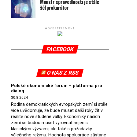
Ministr spravedlnosti je stále
šéfprokurátor
ADVERTISEMENT
FACEBOOK
O NÁS Z RSS
Polské ekonomické forum – platforma pro
dialog
30.8.2024
Rodina demokratických evropských zemí si stále
více uvědomuje, že bude muset další roky žít v
realitě nové studené války. Ekonomiky našich
zemí se budou muset vyrovnat nejen s
klasickými výzvami, ale také s požadavky
válečného režimu. Hodnota spolupráce zůstane