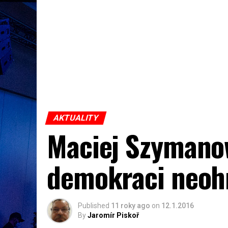
AKTUALITY
Maciej Szymanow
demokraci neoh
Published
11 roky ago
on
12.1.2016
By
Jaromír Piskoř