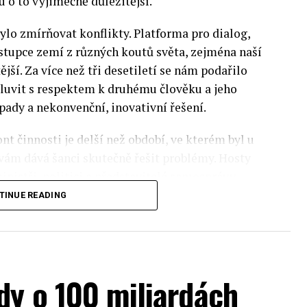
 o to výjimečně důležitější.
lo zmírňovat konflikty. Platforma pro dialog,
stupce zemí z různých koutů světa, zejména naší
ější. Za více než tři desetiletí se nám podařilo
luvit s respektem k druhému člověku a jeho
pady a nekonvenční, inovativní řešení.
nt činnosti je delší než období, ve kterém byl u
 vám dává šanci skutečně řešit problémy. Hosty
inistři, politici a představitelé samosprávy,
nomovaní vědci, novináři a zástupci nevládních
TINUE READING
rníky z Institute of Eastern Studies Foundation
ý program Ekonomického fóra, který se skládá z
dy o 100 miliardách
pektra témat ze světa evropské politiky.
sti, ochrany životního prostředí a bezpečnosti.