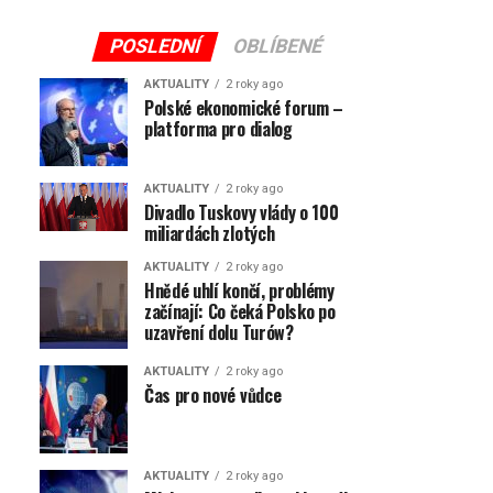
POSLEDNÍ
OBLÍBENÉ
AKTUALITY
2 roky ago
Polské ekonomické forum –
platforma pro dialog
AKTUALITY
2 roky ago
Divadlo Tuskovy vlády o 100
miliardách zlotých
AKTUALITY
2 roky ago
Hnědé uhlí končí, problémy
začínají: Co čeká Polsko po
uzavření dolu Turów?
AKTUALITY
2 roky ago
Čas pro nové vůdce
AKTUALITY
2 roky ago