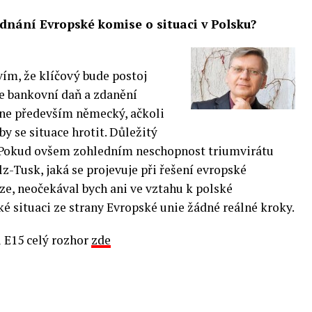
dnání Evropské komise o situaci v Polsku?
ím, že klíčový bude postoj
ne bankovní daň a zdanění
hne především německý, ačkoli
y se situace hrotit. Důležitý
. Pokud ovšem zohledním neschopnost triumvirátu
z-Tusk, jaká se projevuje při řešení evropské
ze, neočekával bych ani ve vztahu k polské
ké situaci ze strany Evropské unie žádné reálné kroky.
u E15 celý rozhor
zde