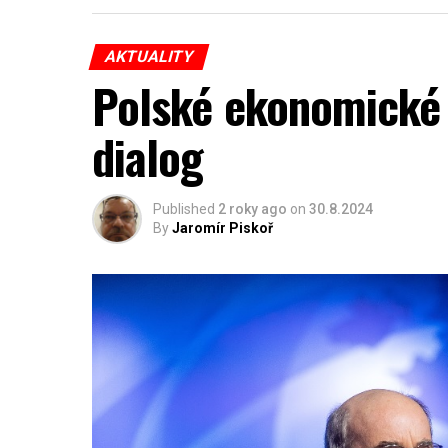
AKTUALITY
Polské ekonomické 
dialog
Published
2 roky ago
on
30.8.2024
By
Jaromír Piskoř