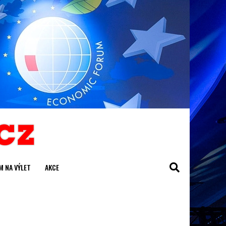
M NA VÝLET
AKCE