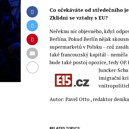
Co očekáváte od středečního je
Zklidní se vztahy s EU?
Neřeknu nic objevného, když odpov
Berlína. Pokud Berlín nějak skous
supermarketů v Polsku – což zasá
také francouzský kapitál – neměla b
bude také postoj opozice, tedy OP
Juncker-
Schul
imigrační kri
vnitropolitic
Autor: Pavel Otto , redaktor deník
RELATED TOPICS: