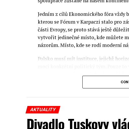
spolupráce zůstane na našem kontinentu
Jedním z cílů Ekonomického fóra vždy by
kterou se Fórum v Karpaczi stalo pro zá
části Evropy, se proto stává ještě důležit
vytvořit jedinečné místo, kde můžete m
názorům. Místo, kde se rodí moderní ná
Polsko musí mít instituce, jejichž horizo
moci konkrétní politický tým. Pouze to
Fóra jsou prezidenti, předsedové vlád, m
prezidenti korporací, lidé z kultury, re
CON
organizací.
Důkladná analýza trendů prováděná odbo
AKTUALITY
umožňuje každoročně připravit obsahov
Divadlo Tuskovy vlá
více než 350 akcí týkajících se celého s
inovativní ekonomiky, občanské společno