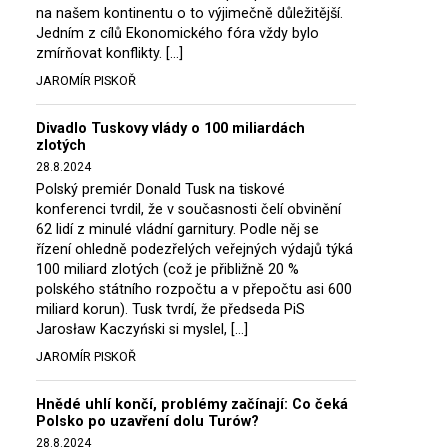
na našem kontinentu o to výjimečně důležitější.
Jedním z cílů Ekonomického fóra vždy bylo
zmírňovat konflikty. […]
JAROMÍR PISKOŘ
Divadlo Tuskovy vlády o 100 miliardách
zlotých
28.8.2024
Polský premiér Donald Tusk na tiskové
konferenci tvrdil, že v současnosti čelí obvinění
62 lidí z minulé vládní garnitury. Podle něj se
řízení ohledně podezřelých veřejných výdajů týká
100 miliard zlotých (což je přibližně 20 %
polského státního rozpočtu a v přepočtu asi 600
miliard korun). Tusk tvrdí, že předseda PiS
Jarosław Kaczyński si myslel, […]
JAROMÍR PISKOŘ
Hnědé uhlí končí, problémy začínají: Co čeká
Polsko po uzavření dolu Turów?
28.8.2024