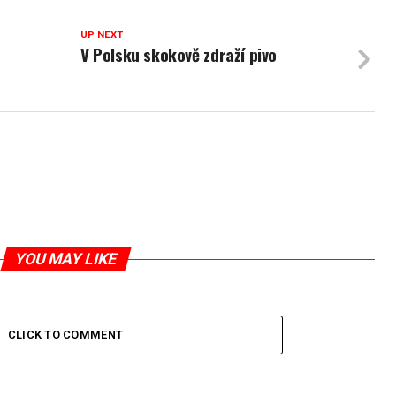
UP NEXT
V Polsku skokově zdraží pivo
YOU MAY LIKE
CLICK TO COMMENT