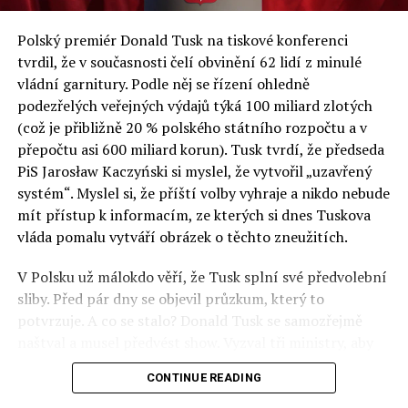
a východní Evropě.
Polský premiér Donald Tusk na tiskové konferenci
Otázky spojené s vývojem umělé inteligence budou na
tvrdil, že v současnosti čelí obvinění 62 lidí z minulé
fóru AI zvláště diskutovanou oblastí. Fórum AI bude
vládní garnitury. Podle něj se řízení ohledně
zahrnovat vyhrazenou tematickou trať skládající se z
podezřelých veřejných výdajů týká 100 miliard zlotých
panelů, prezentací, workshopů a speciálních akcí.
(což je přibližně 20 % polského státního rozpočtu a v
Budou diskutovány klíčové otázky vlivu umělé
přepočtu asi 600 miliard korun). Tusk tvrdí, že předseda
inteligence ve společnosti, ale i v sektoru veřejných a
PiS Jarosław Kaczyński si myslel, že vytvořil „uzavřený
komerčních služeb. Budou se diskutovat problémy a
systém“. Myslel si, že příští volby vyhraje a nikdo nebude
výzvy, kterým bude muset trh čelit tváří v tvář zásadním
mít přístup k informacím, ze kterých si dnes Tuskova
technologickým změnám. Účastníci fóra také zváží, do
vláda pomalu vytváří obrázek o těchto zneužitích.
jaké míry investice do vědeckého výzkumu a moderních
V Polsku už málokdo věří, že Tusk splní své předvolební
technologií umělé inteligence v mnoha oblastech života
sliby. Před pár dny se objevil průzkum, který to
umožní Evropské unii obnovit konkurenceschopnost ve
potvrzuje. A co se stalo? Donald Tusk se samozřejmě
vztahu ke globálním ekonomikám a nutnosti zajistit
naštval a musel předvést show. Vyzval tři ministry, aby
bezpečnost evropských zemí.
před kamerami podepsali dohodu o stíhání členů PiS, a
CONTINUE READING
ti poslušně ono divadlo předvedli. Andrzej Domański
(finance), Tomasz Siemoniak (vnitro) a Adam Bodnar