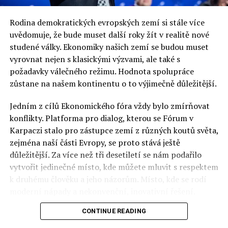
redaktor a editor polskodnes.cz
Rodina demokratických evropských zemí si stále více
uvědomuje, že bude muset další roky žít v realitě nové
studené války. Ekonomiky našich zemí se budou muset
vyrovnat nejen s klasickými výzvami, ale také s
požadavky válečného režimu. Hodnota spolupráce
zůstane na našem kontinentu o to výjimečně důležitější.
Jedním z cílů Ekonomického fóra vždy bylo zmírňovat
konflikty. Platforma pro dialog, kterou se Fórum v
Karpaczi stalo pro zástupce zemí z různých koutů světa,
zejména naší části Evropy, se proto stává ještě
důležitější. Za více než tři desetiletí se nám podařilo
vytvořit jedinečné místo, kde můžete mluvit s respektem
k druhému člověku a jeho názorům. Místo, kde se rodí
moderní nápady a nekonvenční, inovativní řešení.
CONTINUE READING
Polsko musí mít instituce, jejichž horizont činnosti je
delší než období, ve kterém byl u moci konkrétní