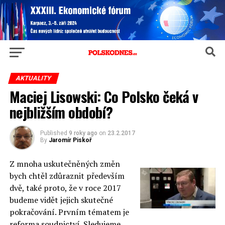
AKTUALITY
Maciej Lisowski: Co Polsko čeká v
nejbližším období?
Published
9 roky ago
on
23.2.2017
By
Jaromír Piskoř
Z mnoha uskutečněných změn
bych chtěl zdůraznit především
dvě, také proto, že v roce 2017
budeme vidět jejich skutečné
pokračování. Prvním tématem je
reforma soudnictví. Sledujeme