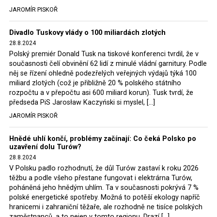
tehdejší opozice a dnes vládnoucí koalice, jako
JAROMÍR PISKOŘ
místopředseda Občanské platformy (PO) Rafał
Trzaskowski nebo lídr Hnutí Polsko 2050 Szymon
Divadlo Tuskovy vlády o 100 miliardách zlotých
Hołownia, přímo řekli, že by se polská vláda měla
28.8.2024
tomuto rozhodnutí podřídit.
Polský premiér Donald Tusk na tiskové konferenci tvrdil, že v
současnosti čelí obvinění 62 lidí z minulé vládní garnitury. Podle
Rozhodnutí polského ministra spravedlnosti jistě potěší
něj se řízení ohledně podezřelých veřejných výdajů týká 100
německé, české a polské ekology, ale i těžaře. Je těžké si
miliard zlotých (což je přibližně 20 % polského státního
rozpočtu a v přepočtu asi 600 miliard korun). Tusk tvrdí, že
představit, že by o takové věci rozhodoval sám ministr
předseda PiS Jarosław Kaczyński si myslel, […]
Bodnar. Musel získat politický souhlas vládnoucí koalice.
JAROMÍR PISKOŘ
Stále jsou totiž platné argumenty Morawieckého vlády,
že důl i elektrárna jsou – kromě zabezpečování cca 7 %
Hnědé uhlí končí, problémy začínají: Co čeká Polsko po
polského energetického mixu – klíčovými podniky, spolu
uzavření dolu Turów?
se svými dceřinými společnostmi zaměstnávají cca pět
28.8.2024
tisíc lidí. Navíc s činností dolu a elektrárny nepřímo
V Polsku padlo rozhodnutí, že důl Turów zastaví k roku 2026
souvisí dalších několik desítek tisíc pracovních míst v
těžbu a podle všeho přestane fungovat i elektrárna Turów,
regionu. Zelená politika ale opět zvítězila.
poháněná jeho hnědým uhlím. Ta v současnosti pokrývá 7 %
polské energetické spotřeby. Možná to potěší ekology napříč
hranicemi i zahraniční těžaře, ale rozhodně ne tisíce polských
Rozhodnutí polského ministra spravedlnosti jistě potěší
zaměstnanců, a to nejen v tomto regionu. Drazí […]