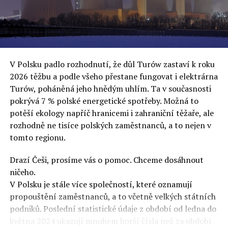
oslovuje své voliče, bublinu šílenců, kteří mu všechno
uvěří a nebudou se ptát na podrobnosti,“ řekl Rafał
Ziemkiewicz, redaktor týdeníku Do Rzeczy a ironicky
dodal: „Když se nynějšímu vedení státního hřebčince
podařilo prodat na aukci 10 plemenných koní za 600
V Polsku padlo rozhodnutí, že důl Turów zastaví k roku
000 euro, bylo to provládními médii oslavované jako
2026 těžbu a podle všeho přestane fungovat i elektrárna
velký úspěch. Za vlády PiS se 14 koní prodalo za 2,5
Turów, poháněná jeho hnědým uhlím. Ta v současnosti
milionu euro, což bylo stejnou mediální partou
pokrývá 7 % polské energetické spotřeby. Možná to
komentováno jako konec polského chovu koní. Ve vidění
potěší ekology napříč hranicemi i zahraniční těžaře, ale
kontrolorů činnosti PiS ale určitě šlo při prodeji koní o
rozhodně ne tisíce polských zaměstnanců, a to nejen v
praní peněz či jinou nelegální činnost.“
tomto regionu.
Tuskova čísla jsou ale ujetá i jinde, pokračoval
Ziemkiewicz. „Ve vládní aféře PiS kolem vydávání víz
Drazí Češi, prosíme vás o pomoc. Chceme dosáhnout
Tusk tvrdil, že za vlády dnešní opozice se nelegálně
ničeho.
prodalo 600 000 víz do Polska. Byla na to dokonce
V Polsku je stále více společností, které oznamují
vytvořena parlamentní vyšetřovací komise, která přišla
propouštění zaměstnanců, a to včetně velkých státních
ale pouze na to, že 220 víz do Polska bylo
podniků. Poslední statistické údaje z období od ledna do
prostřednictvím úplatků uspíšeno, tedy že víza byla
května 2024 ukazují mnohem horší čísla než za období