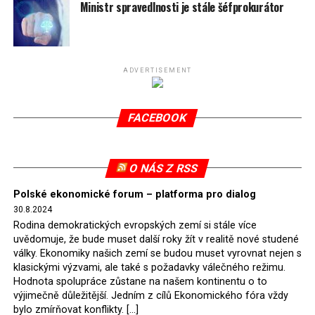
spotřeby.
Ministr spravedlnosti je stále šéfprokurátor
Připomeňme, že ukončení těžby hnědého uhlí pro
elektrárnu Turów nařídil Soudní dvůr Evropské unie
(SDEU) v souvislosti se stížnostmi českých samospráv
ADVERTISEMENT
verdiktem španělské soudkyně Rosario Silva de Lapureta
v květnu 2021. Vláda premiéra Morawieckého však
FACEBOOK
tomuto rozhodnutí nevyhověla, proto na žádost
Evropské komise uložil SDEU v září 2021 Polsku denní
pokutu ve výši 500 tisíc eur.
O NÁS Z RSS
Tento trest byl účtován téměř půl roku, až do února
Polské ekonomické forum – platforma pro dialog
2022, než byl tento případ z důvodu uzavření dohody
30.8.2024
Polska s Českou republikou o odstranění příčin sporu o
Rodina demokratických evropských zemí si stále více
důl Turów vymazán z rejstříku tribunálu. Celkem si
uvědomuje, že bude muset další roky žít v realitě nové studené
Polsko nechalo z přiznaných evropských fondů odečíst
války. Ekonomiky našich zemí se budou muset vyrovnat nejen s
asi 70 milionů eur na pokutách a 45 milionů eur
klasickými výzvami, ale také s požadavky válečného režimu.
Hodnota spolupráce zůstane na našem kontinentu o to
zaplatilo jako odškodnění České republice – ale jak důl,
výjimečně důležitější. Jedním z cílů Ekonomického fóra vždy
tak elektrárna nadále fungovaly. Už tehdy zástupci
bylo zmírňovat konflikty. […]