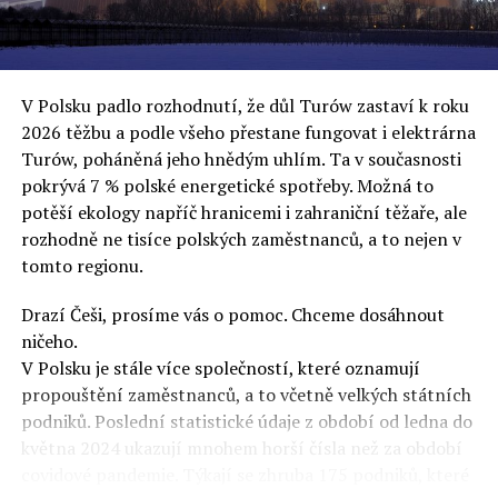
uvěří a nebudou se ptát na podrobnosti,“ řekl Rafał
Ziemkiewicz, redaktor týdeníku Do Rzeczy a ironicky
dodal: „Když se nynějšímu vedení státního hřebčince
podařilo prodat na aukci 10 plemenných koní za 600
V Polsku padlo rozhodnutí, že důl Turów zastaví k roku
000 euro, bylo to provládními médii oslavované jako
2026 těžbu a podle všeho přestane fungovat i elektrárna
velký úspěch. Za vlády PiS se 14 koní prodalo za 2,5
Turów, poháněná jeho hnědým uhlím. Ta v současnosti
milionu euro, což bylo stejnou mediální partou
pokrývá 7 % polské energetické spotřeby. Možná to
komentováno jako konec polského chovu koní. Ve vidění
potěší ekology napříč hranicemi i zahraniční těžaře, ale
kontrolorů činnosti PiS ale určitě šlo při prodeji koní o
rozhodně ne tisíce polských zaměstnanců, a to nejen v
praní peněz či jinou nelegální činnost.“
tomto regionu.
Tuskova čísla jsou ale ujetá i jinde, pokračoval
Ziemkiewicz. „Ve vládní aféře PiS kolem vydávání víz
Drazí Češi, prosíme vás o pomoc. Chceme dosáhnout
Tusk tvrdil, že za vlády dnešní opozice se nelegálně
ničeho.
prodalo 600 000 víz do Polska. Byla na to dokonce
V Polsku je stále více společností, které oznamují
vytvořena parlamentní vyšetřovací komise, která přišla
propouštění zaměstnanců, a to včetně velkých státních
ale pouze na to, že 220 víz do Polska bylo
podniků. Poslední statistické údaje z období od ledna do
prostřednictvím úplatků uspíšeno, tedy že víza byla
května 2024 ukazují mnohem horší čísla než za období
vydána přednostně. Ptá se dnes někdo Tuska, kam se
covidové pandemie. Týkají se zhruba 175 podniků, které
podělo oněch 599 780 uplacených víz? Nikdo se už