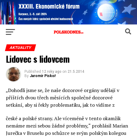
AKTUALITY
Lidovec s lidovcem
Published
12 roky ago
on
21.5.2014
By
Jaromír Piskoř
„Dohodli jsme se, že naše dozorové orgány udělají v
příštích dvou třech měsících společné dozorové
setkání, aby si řekly problematiku, jak to vidíme z
české a polské strany. Ale víceméně v tento okamžik
nemáme mezi sebou žádné problémy,“ prohlásil Marian
Jurečka v Bruselu po schůzce se svým polským kolegou