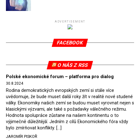
Připomeňme, že ukončení těžby hnědého uhlí pro
elektrárnu Turów nařídil Soudní dvůr Evropské unie
(SDEU) v souvislosti se stížnostmi českých samospráv
ADVERTISEMENT
verdiktem španělské soudkyně Rosario Silva de Lapureta
v květnu 2021. Vláda premiéra Morawieckého však
FACEBOOK
tomuto rozhodnutí nevyhověla, proto na žádost
Evropské komise uložil SDEU v září 2021 Polsku denní
pokutu ve výši 500 tisíc eur.
O NÁS Z RSS
Tento trest byl účtován téměř půl roku, až do února
Polské ekonomické forum – platforma pro dialog
2022, než byl tento případ z důvodu uzavření dohody
30.8.2024
Polska s Českou republikou o odstranění příčin sporu o
Rodina demokratických evropských zemí si stále více
důl Turów vymazán z rejstříku tribunálu. Celkem si
uvědomuje, že bude muset další roky žít v realitě nové studené
Polsko nechalo z přiznaných evropských fondů odečíst
války. Ekonomiky našich zemí se budou muset vyrovnat nejen s
asi 70 milionů eur na pokutách a 45 milionů eur
klasickými výzvami, ale také s požadavky válečného režimu.
Hodnota spolupráce zůstane na našem kontinentu o to
zaplatilo jako odškodnění České republice – ale jak důl,
výjimečně důležitější. Jedním z cílů Ekonomického fóra vždy
tak elektrárna nadále fungovaly. Už tehdy zástupci
bylo zmírňovat konflikty. […]
tehdejší opozice a dnes vládnoucí koalice, jako
JAROMÍR PISKOŘ
místopředseda Občanské platformy (PO) Rafał