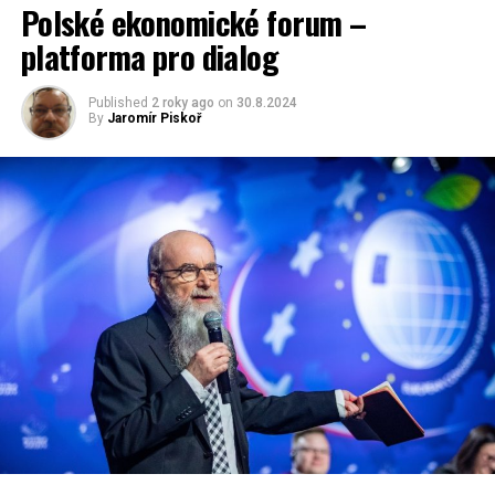
Polské ekonomické forum –
platforma pro dialog
Published
2 roky ago
on
30.8.2024
By
Jaromír Piskoř