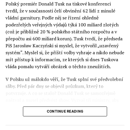
Polský premiér Donald Tusk na tiskové konferenci
Otázky spojené s vývojem umělé inteligence budou na
tvrdil, že v současnosti čelí obvinění 62 lidí z minulé
fóru AI zvláště diskutovanou oblastí. Fórum AI bude
vládní garnitury. Podle něj se řízení ohledně
zahrnovat vyhrazenou tematickou trať skládající se z
podezřelých veřejných výdajů týká 100 miliard zlotých
panelů, prezentací, workshopů a speciálních akcí.
(což je přibližně 20 % polského státního rozpočtu a v
Budou diskutovány klíčové otázky vlivu umělé
přepočtu asi 600 miliard korun). Tusk tvrdí, že předseda
inteligence ve společnosti, ale i v sektoru veřejných a
PiS Jarosław Kaczyński si myslel, že vytvořil „uzavřený
komerčních služeb. Budou se diskutovat problémy a
systém“. Myslel si, že příští volby vyhraje a nikdo nebude
výzvy, kterým bude muset trh čelit tváří v tvář zásadním
mít přístup k informacím, ze kterých si dnes Tuskova
technologickým změnám. Účastníci fóra také zváží, do
vláda pomalu vytváří obrázek o těchto zneužitích.
jaké míry investice do vědeckého výzkumu a moderních
V Polsku už málokdo věří, že Tusk splní své předvolební
technologií umělé inteligence v mnoha oblastech života
sliby. Před pár dny se objevil průzkum, který to
umožní Evropské unii obnovit konkurenceschopnost ve
potvrzuje. A co se stalo? Donald Tusk se samozřejmě
vztahu ke globálním ekonomikám a nutnosti zajistit
naštval a musel předvést show. Vyzval tři ministry, aby
bezpečnost evropských zemí.
před kamerami podepsali dohodu o stíhání členů PiS, a
CONTINUE READING
ti poslušně ono divadlo předvedli. Andrzej Domański
(finance), Tomasz Siemoniak (vnitro) a Adam Bodnar
(spravedlnost) podepsali teatrálně dohodu týkající se