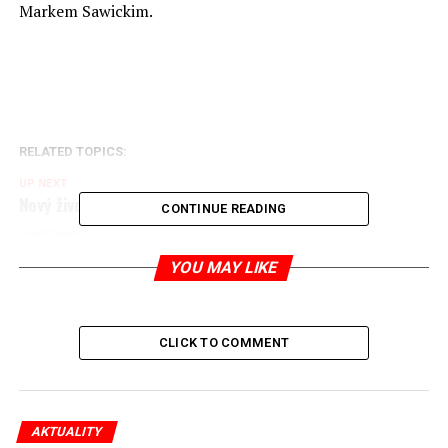
Markem Sawickim.
RELATED TOPICS:
UP NEXT
Nový život Zdeňka Bakaly
CONTINUE READING
DON'T MISS
Drát ve špagetách
YOU MAY LIKE
Jaromír Piskoř
CLICK TO COMMENT
redaktor a editor polskodnes.cz
AKTUALITY