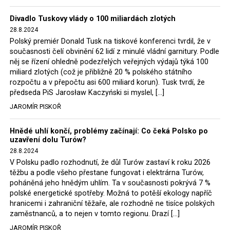
Trzaskowski nebo lídr Hnutí Polsko 2050 Szymon
Divadlo Tuskovy vlády o 100 miliardách zlotých
Hołownia, přímo řekli, že by se polská vláda měla
28.8.2024
tomuto rozhodnutí podřídit.
Polský premiér Donald Tusk na tiskové konferenci tvrdil, že v
současnosti čelí obvinění 62 lidí z minulé vládní garnitury. Podle
Rozhodnutí polského ministra spravedlnosti jistě potěší
něj se řízení ohledně podezřelých veřejných výdajů týká 100
německé, české a polské ekology, ale i těžaře. Je těžké si
miliard zlotých (což je přibližně 20 % polského státního
rozpočtu a v přepočtu asi 600 miliard korun). Tusk tvrdí, že
představit, že by o takové věci rozhodoval sám ministr
předseda PiS Jarosław Kaczyński si myslel, […]
Bodnar. Musel získat politický souhlas vládnoucí koalice.
JAROMÍR PISKOŘ
Stále jsou totiž platné argumenty Morawieckého vlády,
že důl i elektrárna jsou – kromě zabezpečování cca 7 %
Hnědé uhlí končí, problémy začínají: Co čeká Polsko po
polského energetického mixu – klíčovými podniky, spolu
uzavření dolu Turów?
se svými dceřinými společnostmi zaměstnávají cca pět
28.8.2024
tisíc lidí. Navíc s činností dolu a elektrárny nepřímo
V Polsku padlo rozhodnutí, že důl Turów zastaví k roku 2026
souvisí dalších několik desítek tisíc pracovních míst v
těžbu a podle všeho přestane fungovat i elektrárna Turów,
regionu. Zelená politika ale opět zvítězila.
poháněná jeho hnědým uhlím. Ta v současnosti pokrývá 7 %
polské energetické spotřeby. Možná to potěší ekology napříč
hranicemi i zahraniční těžaře, ale rozhodně ne tisíce polských
Rozhodnutí polského ministra spravedlnosti jistě potěší
zaměstnanců, a to nejen v tomto regionu. Drazí […]
německé, české a polské ekology, kteří žalobu u
JAROMÍR PISKOŘ
správního soudu podali, ale také německé a české