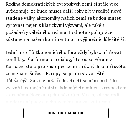
Rodina demokratických evropských zemí si stále více
uvědomuje, že bude muset další roky žít v realitě nové
studené války. Ekonomiky našich zemí se budou muset
vyrovnat nejen s klasickými výzvami, ale také s
požadavky válečného režimu. Hodnota spolupráce
zůstane na našem kontinentu o to výjimečně důležitější.
Jedním z cílů Ekonomického fóra vždy bylo zmírňovat
konflikty. Platforma pro dialog, kterou se Fórum v
Karpaczi stalo pro zástupce zemí z různých koutů světa,
zejména naší části Evropy, se proto stává ještě
důležitější. Za více než tři desetiletí se nám podařilo
vytvořit jedinečné místo, kde můžete mluvit s respektem
k druhému člověku a jeho názorům. Místo, kde se rodí
moderní nápady a nekonvenční, inovativní řešení.
CONTINUE READING
Polsko musí mít instituce, jejichž horizont činnosti je
delší než období, ve kterém byl u moci konkrétní
politický tým. Pouze to vám dává šanci skutečně řešit