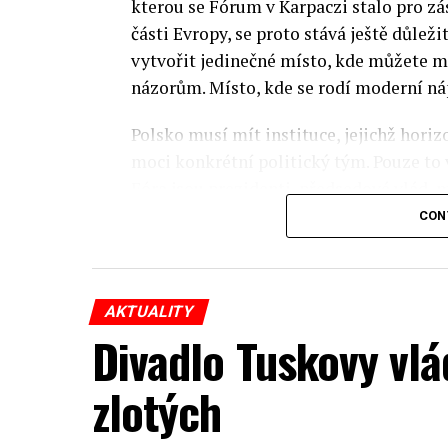
kterou se Fórum v Karpaczi stalo pro zá
části Evropy, se proto stává ještě důležit
vytvořit jedinečné místo, kde můžete m
názorům. Místo, kde se rodí moderní ná
Polsko musí mít instituce, jejichž horizo
moci konkrétní politický tým. Pouze to
Fóra jsou prezidenti, předsedové vlád, m
prezidenti korporací, lidé z kultury, re
CON
organizací.
Důkladná analýza trendů prováděná odbo
AKTUALITY
umožňuje každoročně připravit obsahov
Divadlo Tuskovy vlá
více než 350 akcí týkajících se celého s
inovativní ekonomiky, občanské společno
zlotých
Jednou z klíčových událostí XXXIII. ek
připravené Varšavskou ekonomickou šk