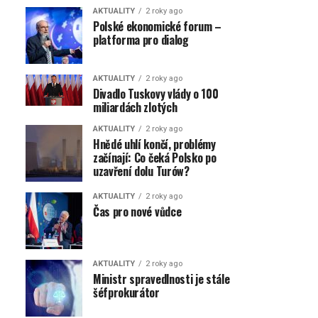
AKTUALITY
2 roky ago
Polské ekonomické forum –
platforma pro dialog
AKTUALITY
2 roky ago
Divadlo Tuskovy vlády o 100
miliardách zlotých
AKTUALITY
2 roky ago
Hnědé uhlí končí, problémy
začínají: Co čeká Polsko po
uzavření dolu Turów?
AKTUALITY
2 roky ago
Čas pro nové vůdce
AKTUALITY
2 roky ago
Ministr spravedlnosti je stále
šéfprokurátor