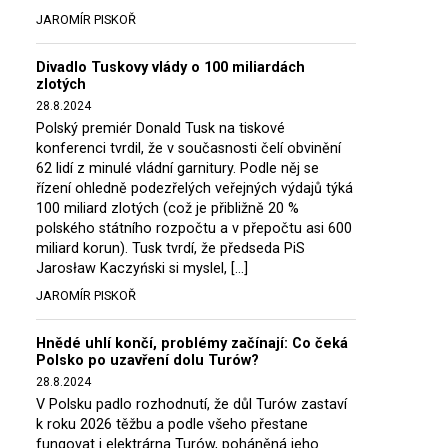
JAROMÍR PISKOŘ
Divadlo Tuskovy vlády o 100 miliardách
zlotých
28.8.2024
Polský premiér Donald Tusk na tiskové
konferenci tvrdil, že v současnosti čelí obvinění
62 lidí z minulé vládní garnitury. Podle něj se
řízení ohledně podezřelých veřejných výdajů týká
100 miliard zlotých (což je přibližně 20 %
polského státního rozpočtu a v přepočtu asi 600
miliard korun). Tusk tvrdí, že předseda PiS
Jarosław Kaczyński si myslel, […]
JAROMÍR PISKOŘ
Hnědé uhlí končí, problémy začínají: Co čeká
Polsko po uzavření dolu Turów?
28.8.2024
V Polsku padlo rozhodnutí, že důl Turów zastaví
k roku 2026 těžbu a podle všeho přestane
fungovat i elektrárna Turów, poháněná jeho