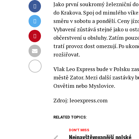
Jako první soukromý železniční do
do Krakova. Spoj od minulého víke
směru v sobotu a pondělí. Ceny jíz
Vybavení zůstává stejné jako u osta
občerstvení u obsluhy. Zatím pouz
tratí provoz dost omezují. Po uko
rozšiřovat.
Vlak Leo Express bude v Polsku za
městě Zator. Mezi další zastávky 
Osvětim nebo Myslovice.
Zdroj: leoexpress.com
RELATED TOPICS:
DON'T MISS
Nejnavštěvovanější polské