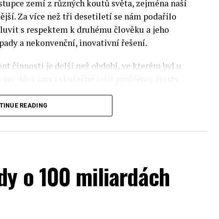
stupce zemí z různých koutů světa, zejména naší
ější. Za více než tři desetiletí se nám podařilo
luvit s respektem k druhému člověku a jeho
pady a nekonvenční, inovativní řešení.
nt činnosti je delší než období, ve kterém byl u
 vám dává šanci skutečně řešit problémy. Hosty
inistři, politici a představitelé samosprávy,
nomovaní vědci, novináři a zástupci nevládních
TINUE READING
rníky z Institute of Eastern Studies Foundation
ý program Ekonomického fóra, který se skládá z
dy o 100 miliardách
pektra témat ze světa evropské politiky.
sti, ochrany životního prostředí a bezpečnosti.
onomického fóra bude prezentace zprávy
olou a Ekonomickým fórem. Odborníci ze SGH