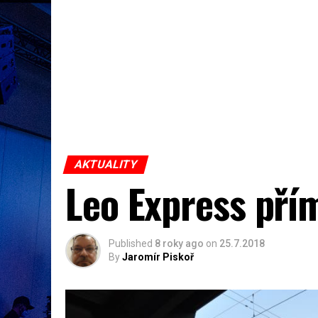
AKTUALITY
Leo Express pří
Published
8 roky ago
on
25.7.2018
By
Jaromír Piskoř