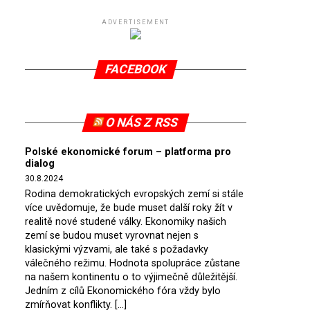
ADVERTISEMENT
FACEBOOK
O NÁS Z RSS
Polské ekonomické forum – platforma pro
dialog
30.8.2024
Rodina demokratických evropských zemí si stále
více uvědomuje, že bude muset další roky žít v
realitě nové studené války. Ekonomiky našich
zemí se budou muset vyrovnat nejen s
klasickými výzvami, ale také s požadavky
válečného režimu. Hodnota spolupráce zůstane
na našem kontinentu o to výjimečně důležitější.
Jedním z cílů Ekonomického fóra vždy bylo
zmírňovat konflikty. […]