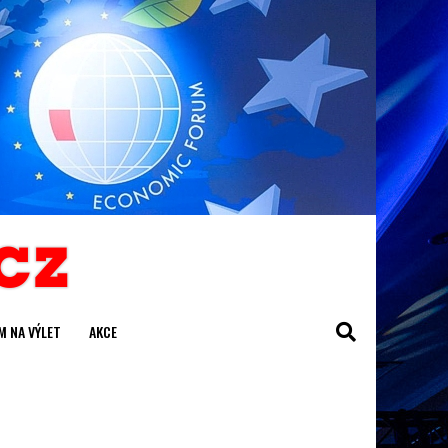
M NA VÝLET
AKCE