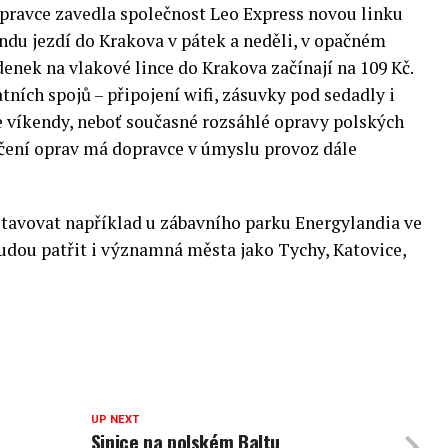
pravce zavedla společnost Leo Express novou linku
ndu jezdí do Krakova v pátek a neděli, v opačném
denek na vlakové lince do Krakova začínají na 109 Kč.
tních spojů – připojení wifi, zásuvky pod sedadly i
e víkendy, neboť současné rozsáhlé opravy polských
nčení oprav má dopravce v úmyslu provoz dále
stavovat například u zábavního parku Energylandia ve
budou patřit i významná města jako Tychy, Katovice,
UP NEXT
Sinice na polském Baltu