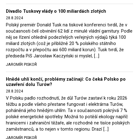
Trzaskowski nebo lídr Hnutí Polsko 2050 Szymon
Divadlo Tuskovy vlády o 100 miliardách zlotých
Hołownia, přímo řekli, že by se polská vláda měla
28.8.2024
tomuto rozhodnutí podřídit.
Polský premiér Donald Tusk na tiskové konferenci tvrdil, že v
současnosti čelí obvinění 62 lidí z minulé vládní garnitury. Podle
Rozhodnutí polského ministra spravedlnosti jistě potěší
něj se řízení ohledně podezřelých veřejných výdajů týká 100
německé, české a polské ekology, ale i těžaře. Je těžké si
miliard zlotých (což je přibližně 20 % polského státního
rozpočtu a v přepočtu asi 600 miliard korun). Tusk tvrdí, že
představit, že by o takové věci rozhodoval sám ministr
předseda PiS Jarosław Kaczyński si myslel, […]
Bodnar. Musel získat politický souhlas vládnoucí koalice.
JAROMÍR PISKOŘ
Stále jsou totiž platné argumenty Morawieckého vlády,
že důl i elektrárna jsou – kromě zabezpečování cca 7 %
Hnědé uhlí končí, problémy začínají: Co čeká Polsko po
polského energetického mixu – klíčovými podniky, spolu
uzavření dolu Turów?
se svými dceřinými společnostmi zaměstnávají cca pět
28.8.2024
tisíc lidí. Navíc s činností dolu a elektrárny nepřímo
V Polsku padlo rozhodnutí, že důl Turów zastaví k roku 2026
souvisí dalších několik desítek tisíc pracovních míst v
těžbu a podle všeho přestane fungovat i elektrárna Turów,
regionu. Zelená politika ale opět zvítězila.
poháněná jeho hnědým uhlím. Ta v současnosti pokrývá 7 %
polské energetické spotřeby. Možná to potěší ekology napříč
hranicemi i zahraniční těžaře, ale rozhodně ne tisíce polských
Rozhodnutí polského ministra spravedlnosti jistě potěší
zaměstnanců, a to nejen v tomto regionu. Drazí […]
německé, české a polské ekology, kteří žalobu u
JAROMÍR PISKOŘ
správního soudu podali, ale také německé a české