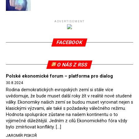
Připomeňme, že ukončení těžby hnědého uhlí pro
elektrárnu Turów nařídil Soudní dvůr Evropské unie
(SDEU) v souvislosti se stížnostmi českých samospráv
ADVERTISEMENT
verdiktem španělské soudkyně Rosario Silva de Lapureta
v květnu 2021. Vláda premiéra Morawieckého však
FACEBOOK
tomuto rozhodnutí nevyhověla, proto na žádost
Evropské komise uložil SDEU v září 2021 Polsku denní
pokutu ve výši 500 tisíc eur.
O NÁS Z RSS
Tento trest byl účtován téměř půl roku, až do února
Polské ekonomické forum – platforma pro dialog
2022, než byl tento případ z důvodu uzavření dohody
30.8.2024
Polska s Českou republikou o odstranění příčin sporu o
Rodina demokratických evropských zemí si stále více
důl Turów vymazán z rejstříku tribunálu. Celkem si
uvědomuje, že bude muset další roky žít v realitě nové studené
Polsko nechalo z přiznaných evropských fondů odečíst
války. Ekonomiky našich zemí se budou muset vyrovnat nejen s
asi 70 milionů eur na pokutách a 45 milionů eur
klasickými výzvami, ale také s požadavky válečného režimu.
Hodnota spolupráce zůstane na našem kontinentu o to
zaplatilo jako odškodnění České republice – ale jak důl,
výjimečně důležitější. Jedním z cílů Ekonomického fóra vždy
tak elektrárna nadále fungovaly. Už tehdy zástupci
bylo zmírňovat konflikty. […]
tehdejší opozice a dnes vládnoucí koalice, jako
JAROMÍR PISKOŘ
místopředseda Občanské platformy (PO) Rafał