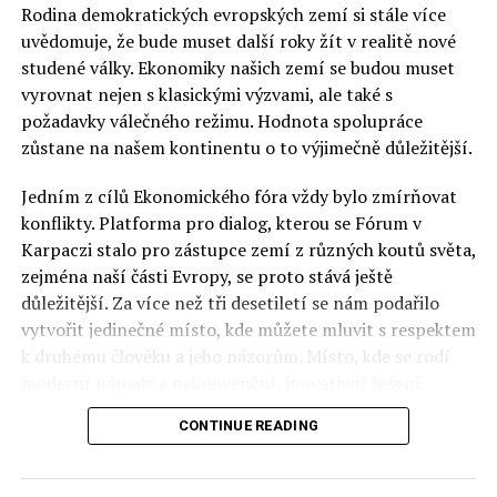
Rodina demokratických evropských zemí si stále více
uvědomuje, že bude muset další roky žít v realitě nové
studené války. Ekonomiky našich zemí se budou muset
vyrovnat nejen s klasickými výzvami, ale také s
požadavky válečného režimu. Hodnota spolupráce
zůstane na našem kontinentu o to výjimečně důležitější.
Jedním z cílů Ekonomického fóra vždy bylo zmírňovat
konflikty. Platforma pro dialog, kterou se Fórum v
Karpaczi stalo pro zástupce zemí z různých koutů světa,
Titulky v polštině je nutno zapnout.
zejména naší části Evropy, se proto stává ještě
důležitější. Za více než tři desetiletí se nám podařilo
RELATED TOPICS:
vytvořit jedinečné místo, kde můžete mluvit s respektem
k druhému člověku a jeho názorům. Místo, kde se rodí
UP NEXT
Kur.., přestaňte prosím (stenozáznam před pádem
moderní nápady a nekonvenční, inovativní řešení.
letadla u Smolenska)
CONTINUE READING
Polsko musí mít instituce, jejichž horizont činnosti je
DON'T MISS
delší než období, ve kterém byl u moci konkrétní
Kmotra jeho gangsteři nezradili
politický tým. Pouze to vám dává šanci skutečně řešit