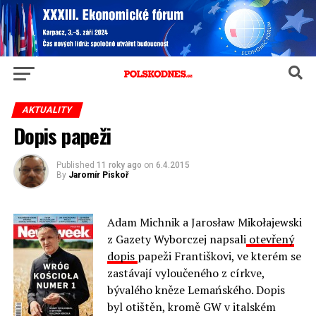
AKTUALITY
Dopis papeži
Published
11 roky ago
on
6.4.2015
By
Jaromír Piskoř
Adam Michnik a Jarosław Mikołajewski
z Gazety Wyborczej napsali
otevřený
dopis
papeži Františkovi, ve kterém se
zastávají vyloučeného z církve,
bývalého kněze Lemańského. Dopis
byl otištěn, kromě GW v italském