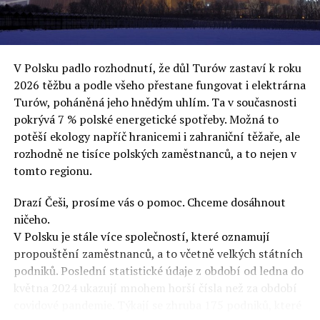
uvěří a nebudou se ptát na podrobnosti,“ řekl Rafał
Ziemkiewicz, redaktor týdeníku Do Rzeczy a ironicky
dodal: „Když se nynějšímu vedení státního hřebčince
podařilo prodat na aukci 10 plemenných koní za 600
V Polsku padlo rozhodnutí, že důl Turów zastaví k roku
000 euro, bylo to provládními médii oslavované jako
2026 těžbu a podle všeho přestane fungovat i elektrárna
velký úspěch. Za vlády PiS se 14 koní prodalo za 2,5
Turów, poháněná jeho hnědým uhlím. Ta v současnosti
milionu euro, což bylo stejnou mediální partou
pokrývá 7 % polské energetické spotřeby. Možná to
komentováno jako konec polského chovu koní. Ve vidění
potěší ekology napříč hranicemi i zahraniční těžaře, ale
kontrolorů činnosti PiS ale určitě šlo při prodeji koní o
rozhodně ne tisíce polských zaměstnanců, a to nejen v
praní peněz či jinou nelegální činnost.“
tomto regionu.
Tuskova čísla jsou ale ujetá i jinde, pokračoval
Ziemkiewicz. „Ve vládní aféře PiS kolem vydávání víz
Drazí Češi, prosíme vás o pomoc. Chceme dosáhnout
Tusk tvrdil, že za vlády dnešní opozice se nelegálně
ničeho.
prodalo 600 000 víz do Polska. Byla na to dokonce
V Polsku je stále více společností, které oznamují
vytvořena parlamentní vyšetřovací komise, která přišla
propouštění zaměstnanců, a to včetně velkých státních
ale pouze na to, že 220 víz do Polska bylo
podniků. Poslední statistické údaje z období od ledna do
prostřednictvím úplatků uspíšeno, tedy že víza byla
května 2024 ukazují mnohem horší čísla než za období
vydána přednostně. Ptá se dnes někdo Tuska, kam se
covidové pandemie. Týkají se zhruba 175 podniků, které
podělo oněch 599 780 uplacených víz? Nikdo se už