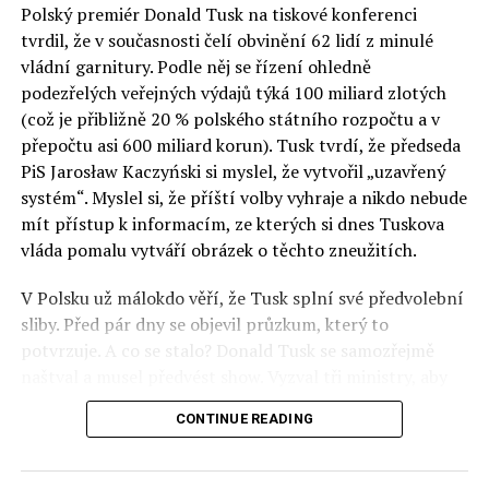
Polský premiér Donald Tusk na tiskové konferenci
Otázky spojené s vývojem umělé inteligence budou na
tvrdil, že v současnosti čelí obvinění 62 lidí z minulé
fóru AI zvláště diskutovanou oblastí. Fórum AI bude
vládní garnitury. Podle něj se řízení ohledně
zahrnovat vyhrazenou tematickou trať skládající se z
podezřelých veřejných výdajů týká 100 miliard zlotých
panelů, prezentací, workshopů a speciálních akcí.
(což je přibližně 20 % polského státního rozpočtu a v
Budou diskutovány klíčové otázky vlivu umělé
přepočtu asi 600 miliard korun). Tusk tvrdí, že předseda
inteligence ve společnosti, ale i v sektoru veřejných a
PiS Jarosław Kaczyński si myslel, že vytvořil „uzavřený
komerčních služeb. Budou se diskutovat problémy a
systém“. Myslel si, že příští volby vyhraje a nikdo nebude
výzvy, kterým bude muset trh čelit tváří v tvář zásadním
mít přístup k informacím, ze kterých si dnes Tuskova
technologickým změnám. Účastníci fóra také zváží, do
vláda pomalu vytváří obrázek o těchto zneužitích.
jaké míry investice do vědeckého výzkumu a moderních
V Polsku už málokdo věří, že Tusk splní své předvolební
technologií umělé inteligence v mnoha oblastech života
sliby. Před pár dny se objevil průzkum, který to
umožní Evropské unii obnovit konkurenceschopnost ve
potvrzuje. A co se stalo? Donald Tusk se samozřejmě
vztahu ke globálním ekonomikám a nutnosti zajistit
naštval a musel předvést show. Vyzval tři ministry, aby
bezpečnost evropských zemí.
před kamerami podepsali dohodu o stíhání členů PiS, a
CONTINUE READING
ti poslušně ono divadlo předvedli. Andrzej Domański
(finance), Tomasz Siemoniak (vnitro) a Adam Bodnar
(spravedlnost) podepsali teatrálně dohodu týkající se