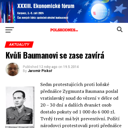
AKTUALITY
Kvůli Baumanovi se zase zavírá
Published
12 roky ago
on
19.5.2014
By
Jaromír Piskoř
Sedm protestujících proti loňské
přednášce Zygmunta Baumana poslal
vratislavský soud do vězení v délce od
20 – 30 dní a dalších dvanáct osob
dostalo pokuty od 1 000 do 6 000 zl.
Tvrdý trest má být preventivní. Polští
národovci protestovali proti přednášce