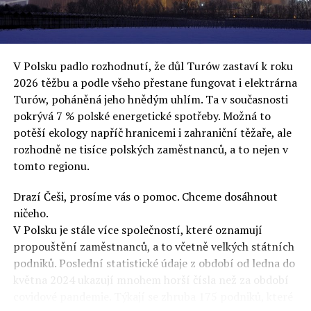
uvěří a nebudou se ptát na podrobnosti,“ řekl Rafał
Ziemkiewicz, redaktor týdeníku Do Rzeczy a ironicky
dodal: „Když se nynějšímu vedení státního hřebčince
podařilo prodat na aukci 10 plemenných koní za 600
V Polsku padlo rozhodnutí, že důl Turów zastaví k roku
000 euro, bylo to provládními médii oslavované jako
2026 těžbu a podle všeho přestane fungovat i elektrárna
velký úspěch. Za vlády PiS se 14 koní prodalo za 2,5
Turów, poháněná jeho hnědým uhlím. Ta v současnosti
milionu euro, což bylo stejnou mediální partou
pokrývá 7 % polské energetické spotřeby. Možná to
komentováno jako konec polského chovu koní. Ve vidění
potěší ekology napříč hranicemi i zahraniční těžaře, ale
kontrolorů činnosti PiS ale určitě šlo při prodeji koní o
rozhodně ne tisíce polských zaměstnanců, a to nejen v
praní peněz či jinou nelegální činnost.“
tomto regionu.
Tuskova čísla jsou ale ujetá i jinde, pokračoval
Ziemkiewicz. „Ve vládní aféře PiS kolem vydávání víz
Drazí Češi, prosíme vás o pomoc. Chceme dosáhnout
Tusk tvrdil, že za vlády dnešní opozice se nelegálně
ničeho.
prodalo 600 000 víz do Polska. Byla na to dokonce
V Polsku je stále více společností, které oznamují
vytvořena parlamentní vyšetřovací komise, která přišla
propouštění zaměstnanců, a to včetně velkých státních
ale pouze na to, že 220 víz do Polska bylo
podniků. Poslední statistické údaje z období od ledna do
prostřednictvím úplatků uspíšeno, tedy že víza byla
května 2024 ukazují mnohem horší čísla než za období
vydána přednostně. Ptá se dnes někdo Tuska, kam se
covidové pandemie. Týkají se zhruba 175 podniků, které
podělo oněch 599 780 uplacených víz? Nikdo se už