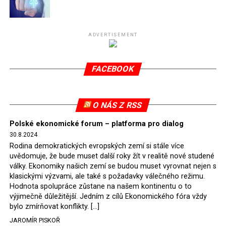
Připomeňme, že ukončení těžby hnědého uhlí pro
elektrárnu Turów nařídil Soudní dvůr Evropské unie
(SDEU) v souvislosti se stížnostmi českých samospráv
ADVERTISEMENT
verdiktem španělské soudkyně Rosario Silva de Lapureta
v květnu 2021. Vláda premiéra Morawieckého však
FACEBOOK
tomuto rozhodnutí nevyhověla, proto na žádost
Evropské komise uložil SDEU v září 2021 Polsku denní
pokutu ve výši 500 tisíc eur.
O NÁS Z RSS
Tento trest byl účtován téměř půl roku, až do února
Polské ekonomické forum – platforma pro dialog
2022, než byl tento případ z důvodu uzavření dohody
30.8.2024
Polska s Českou republikou o odstranění příčin sporu o
Rodina demokratických evropských zemí si stále více
důl Turów vymazán z rejstříku tribunálu. Celkem si
uvědomuje, že bude muset další roky žít v realitě nové studené
Polsko nechalo z přiznaných evropských fondů odečíst
války. Ekonomiky našich zemí se budou muset vyrovnat nejen s
asi 70 milionů eur na pokutách a 45 milionů eur
klasickými výzvami, ale také s požadavky válečného režimu.
Hodnota spolupráce zůstane na našem kontinentu o to
zaplatilo jako odškodnění České republice – ale jak důl,
výjimečně důležitější. Jedním z cílů Ekonomického fóra vždy
tak elektrárna nadále fungovaly. Už tehdy zástupci
bylo zmírňovat konflikty. […]
tehdejší opozice a dnes vládnoucí koalice, jako
JAROMÍR PISKOŘ
místopředseda Občanské platformy (PO) Rafał