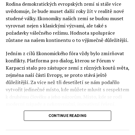
Rodina demokratických evropských zemí si stále více
uvědomuje, že bude muset další roky žít v realitě nové
studené války. Ekonomiky našich zemí se budou muset
vyrovnat nejen s klasickými výzvami, ale také s
požadavky válečného režimu. Hodnota spolupráce
zůstane na našem kontinentu o to výjimečně důležitější.
Jedním z cílů Ekonomického fóra vždy bylo zmírňovat
konflikty. Platforma pro dialog, kterou se Fórum v
Karpaczi stalo pro zástupce zemí z různých koutů světa,
zejména naší části Evropy, se proto stává ještě
důležitější. Za více než tři desetiletí se nám podařilo
vytvořit jedinečné místo, kde můžete mluvit s respektem
k druhému člověku a jeho názorům. Místo, kde se rodí
moderní nápady a nekonvenční, inovativní řešení.
CONTINUE READING
Polsko musí mít instituce, jejichž horizont činnosti je
delší než období, ve kterém byl u moci konkrétní
politický tým. Pouze to vám dává šanci skutečně řešit