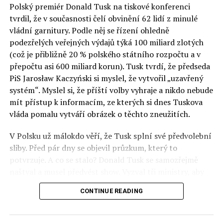
Polský premiér Donald Tusk na tiskové konferenci
Otázky spojené s vývojem umělé inteligence budou na
tvrdil, že v současnosti čelí obvinění 62 lidí z minulé
fóru AI zvláště diskutovanou oblastí. Fórum AI bude
vládní garnitury. Podle něj se řízení ohledně
zahrnovat vyhrazenou tematickou trať skládající se z
podezřelých veřejných výdajů týká 100 miliard zlotých
panelů, prezentací, workshopů a speciálních akcí.
(což je přibližně 20 % polského státního rozpočtu a v
Budou diskutovány klíčové otázky vlivu umělé
přepočtu asi 600 miliard korun). Tusk tvrdí, že předseda
inteligence ve společnosti, ale i v sektoru veřejných a
PiS Jarosław Kaczyński si myslel, že vytvořil „uzavřený
komerčních služeb. Budou se diskutovat problémy a
systém“. Myslel si, že příští volby vyhraje a nikdo nebude
výzvy, kterým bude muset trh čelit tváří v tvář zásadním
mít přístup k informacím, ze kterých si dnes Tuskova
technologickým změnám. Účastníci fóra také zváží, do
vláda pomalu vytváří obrázek o těchto zneužitích.
jaké míry investice do vědeckého výzkumu a moderních
V Polsku už málokdo věří, že Tusk splní své předvolební
technologií umělé inteligence v mnoha oblastech života
sliby. Před pár dny se objevil průzkum, který to
umožní Evropské unii obnovit konkurenceschopnost ve
potvrzuje. A co se stalo? Donald Tusk se samozřejmě
vztahu ke globálním ekonomikám a nutnosti zajistit
naštval a musel předvést show. Vyzval tři ministry, aby
bezpečnost evropských zemí.
před kamerami podepsali dohodu o stíhání členů PiS, a
CONTINUE READING
ti poslušně ono divadlo předvedli. Andrzej Domański
(finance), Tomasz Siemoniak (vnitro) a Adam Bodnar
(spravedlnost) podepsali teatrálně dohodu týkající se