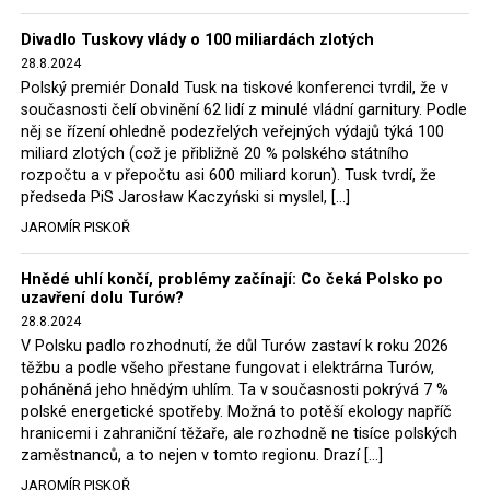
Trzaskowski nebo lídr Hnutí Polsko 2050 Szymon
Divadlo Tuskovy vlády o 100 miliardách zlotých
Hołownia, přímo řekli, že by se polská vláda měla
28.8.2024
tomuto rozhodnutí podřídit.
Polský premiér Donald Tusk na tiskové konferenci tvrdil, že v
současnosti čelí obvinění 62 lidí z minulé vládní garnitury. Podle
Rozhodnutí polského ministra spravedlnosti jistě potěší
něj se řízení ohledně podezřelých veřejných výdajů týká 100
německé, české a polské ekology, ale i těžaře. Je těžké si
miliard zlotých (což je přibližně 20 % polského státního
rozpočtu a v přepočtu asi 600 miliard korun). Tusk tvrdí, že
představit, že by o takové věci rozhodoval sám ministr
předseda PiS Jarosław Kaczyński si myslel, […]
Bodnar. Musel získat politický souhlas vládnoucí koalice.
JAROMÍR PISKOŘ
Stále jsou totiž platné argumenty Morawieckého vlády,
že důl i elektrárna jsou – kromě zabezpečování cca 7 %
Hnědé uhlí končí, problémy začínají: Co čeká Polsko po
polského energetického mixu – klíčovými podniky, spolu
uzavření dolu Turów?
se svými dceřinými společnostmi zaměstnávají cca pět
28.8.2024
tisíc lidí. Navíc s činností dolu a elektrárny nepřímo
V Polsku padlo rozhodnutí, že důl Turów zastaví k roku 2026
souvisí dalších několik desítek tisíc pracovních míst v
těžbu a podle všeho přestane fungovat i elektrárna Turów,
regionu. Zelená politika ale opět zvítězila.
poháněná jeho hnědým uhlím. Ta v současnosti pokrývá 7 %
polské energetické spotřeby. Možná to potěší ekology napříč
hranicemi i zahraniční těžaře, ale rozhodně ne tisíce polských
Rozhodnutí polského ministra spravedlnosti jistě potěší
zaměstnanců, a to nejen v tomto regionu. Drazí […]
německé, české a polské ekology, kteří žalobu u
JAROMÍR PISKOŘ
správního soudu podali, ale také německé a české