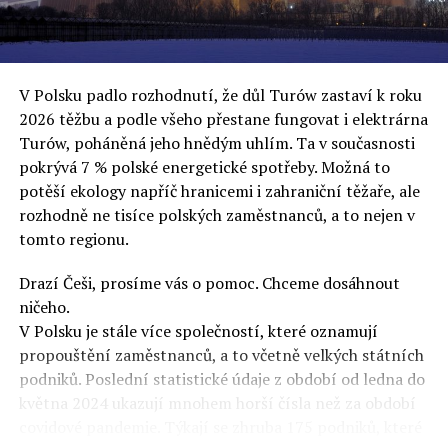
uvěří a nebudou se ptát na podrobnosti,“ řekl Rafał
Ziemkiewicz, redaktor týdeníku Do Rzeczy a ironicky
dodal: „Když se nynějšímu vedení státního hřebčince
podařilo prodat na aukci 10 plemenných koní za 600
V Polsku padlo rozhodnutí, že důl Turów zastaví k roku
000 euro, bylo to provládními médii oslavované jako
2026 těžbu a podle všeho přestane fungovat i elektrárna
velký úspěch. Za vlády PiS se 14 koní prodalo za 2,5
Turów, poháněná jeho hnědým uhlím. Ta v současnosti
milionu euro, což bylo stejnou mediální partou
pokrývá 7 % polské energetické spotřeby. Možná to
komentováno jako konec polského chovu koní. Ve vidění
potěší ekology napříč hranicemi i zahraniční těžaře, ale
kontrolorů činnosti PiS ale určitě šlo při prodeji koní o
rozhodně ne tisíce polských zaměstnanců, a to nejen v
praní peněz či jinou nelegální činnost.“
tomto regionu.
Tuskova čísla jsou ale ujetá i jinde, pokračoval
Ziemkiewicz. „Ve vládní aféře PiS kolem vydávání víz
Drazí Češi, prosíme vás o pomoc. Chceme dosáhnout
Tusk tvrdil, že za vlády dnešní opozice se nelegálně
ničeho.
prodalo 600 000 víz do Polska. Byla na to dokonce
V Polsku je stále více společností, které oznamují
vytvořena parlamentní vyšetřovací komise, která přišla
propouštění zaměstnanců, a to včetně velkých státních
ale pouze na to, že 220 víz do Polska bylo
podniků. Poslední statistické údaje z období od ledna do
prostřednictvím úplatků uspíšeno, tedy že víza byla
května 2024 ukazují mnohem horší čísla než za období
vydána přednostně. Ptá se dnes někdo Tuska, kam se
covidové pandemie. Týkají se zhruba 175 podniků, které
podělo oněch 599 780 uplacených víz? Nikdo se už