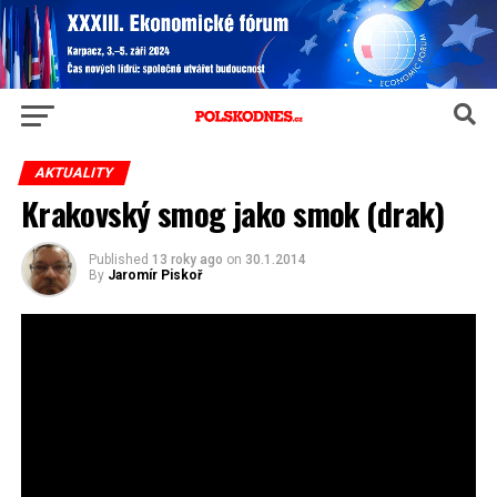
AKTUALITY
Krakovský smog jako smok (drak)
Published
13 roky ago
on
30.1.2014
By
Jaromír Piskoř