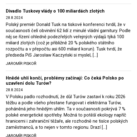
Trzaskowski nebo lídr Hnutí Polsko 2050 Szymon
Divadlo Tuskovy vlády o 100 miliardách zlotých
Hołownia, přímo řekli, že by se polská vláda měla
28.8.2024
tomuto rozhodnutí podřídit.
Polský premiér Donald Tusk na tiskové konferenci tvrdil, že v
současnosti čelí obvinění 62 lidí z minulé vládní garnitury. Podle
Rozhodnutí polského ministra spravedlnosti jistě potěší
něj se řízení ohledně podezřelých veřejných výdajů týká 100
německé, české a polské ekology, ale i těžaře. Je těžké si
miliard zlotých (což je přibližně 20 % polského státního
rozpočtu a v přepočtu asi 600 miliard korun). Tusk tvrdí, že
představit, že by o takové věci rozhodoval sám ministr
předseda PiS Jarosław Kaczyński si myslel, […]
Bodnar. Musel získat politický souhlas vládnoucí koalice.
JAROMÍR PISKOŘ
Stále jsou totiž platné argumenty Morawieckého vlády,
že důl i elektrárna jsou – kromě zabezpečování cca 7 %
Hnědé uhlí končí, problémy začínají: Co čeká Polsko po
polského energetického mixu – klíčovými podniky, spolu
uzavření dolu Turów?
se svými dceřinými společnostmi zaměstnávají cca pět
28.8.2024
tisíc lidí. Navíc s činností dolu a elektrárny nepřímo
V Polsku padlo rozhodnutí, že důl Turów zastaví k roku 2026
souvisí dalších několik desítek tisíc pracovních míst v
těžbu a podle všeho přestane fungovat i elektrárna Turów,
regionu. Zelená politika ale opět zvítězila.
poháněná jeho hnědým uhlím. Ta v současnosti pokrývá 7 %
polské energetické spotřeby. Možná to potěší ekology napříč
hranicemi i zahraniční těžaře, ale rozhodně ne tisíce polských
Rozhodnutí polského ministra spravedlnosti jistě potěší
zaměstnanců, a to nejen v tomto regionu. Drazí […]
německé, české a polské ekology, kteří žalobu u
JAROMÍR PISKOŘ
správního soudu podali, ale také německé a české