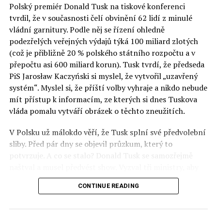
Polský premiér Donald Tusk na tiskové konferenci
Otázky spojené s vývojem umělé inteligence budou na
tvrdil, že v současnosti čelí obvinění 62 lidí z minulé
fóru AI zvláště diskutovanou oblastí. Fórum AI bude
vládní garnitury. Podle něj se řízení ohledně
zahrnovat vyhrazenou tematickou trať skládající se z
podezřelých veřejných výdajů týká 100 miliard zlotých
panelů, prezentací, workshopů a speciálních akcí.
(což je přibližně 20 % polského státního rozpočtu a v
Budou diskutovány klíčové otázky vlivu umělé
přepočtu asi 600 miliard korun). Tusk tvrdí, že předseda
inteligence ve společnosti, ale i v sektoru veřejných a
PiS Jarosław Kaczyński si myslel, že vytvořil „uzavřený
komerčních služeb. Budou se diskutovat problémy a
systém“. Myslel si, že příští volby vyhraje a nikdo nebude
výzvy, kterým bude muset trh čelit tváří v tvář zásadním
mít přístup k informacím, ze kterých si dnes Tuskova
technologickým změnám. Účastníci fóra také zváží, do
vláda pomalu vytváří obrázek o těchto zneužitích.
jaké míry investice do vědeckého výzkumu a moderních
V Polsku už málokdo věří, že Tusk splní své předvolební
technologií umělé inteligence v mnoha oblastech života
sliby. Před pár dny se objevil průzkum, který to
umožní Evropské unii obnovit konkurenceschopnost ve
potvrzuje. A co se stalo? Donald Tusk se samozřejmě
vztahu ke globálním ekonomikám a nutnosti zajistit
naštval a musel předvést show. Vyzval tři ministry, aby
bezpečnost evropských zemí.
před kamerami podepsali dohodu o stíhání členů PiS, a
CONTINUE READING
ti poslušně ono divadlo předvedli. Andrzej Domański
(finance), Tomasz Siemoniak (vnitro) a Adam Bodnar
(spravedlnost) podepsali teatrálně dohodu týkající se