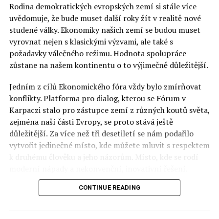
Rodina demokratických evropských zemí si stále více
uvědomuje, že bude muset další roky žít v realitě nové
studené války. Ekonomiky našich zemí se budou muset
vyrovnat nejen s klasickými výzvami, ale také s
požadavky válečného režimu. Hodnota spolupráce
zůstane na našem kontinentu o to výjimečně důležitější.
Jedním z cílů Ekonomického fóra vždy bylo zmírňovat
konflikty. Platforma pro dialog, kterou se Fórum v
Karpaczi stalo pro zástupce zemí z různých koutů světa,
zejména naší části Evropy, se proto stává ještě
důležitější. Za více než tři desetiletí se nám podařilo
vytvořit jedinečné místo, kde můžete mluvit s respektem
k druhému člověku a jeho názorům. Místo, kde se rodí
moderní nápady a nekonvenční, inovativní řešení.
CONTINUE READING
Polsko musí mít instituce, jejichž horizont činnosti je
delší než období, ve kterém byl u moci konkrétní
politický tým. Pouze to vám dává šanci skutečně řešit