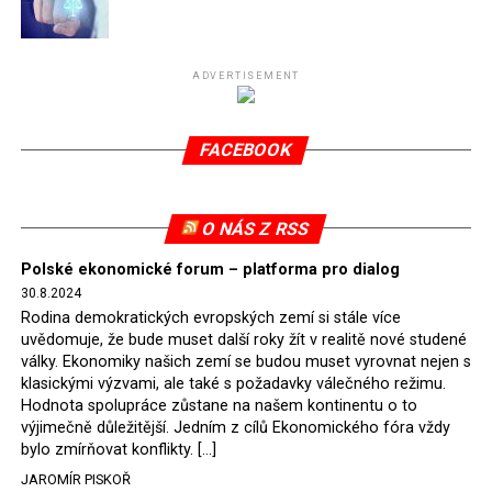
Připomeňme, že ukončení těžby hnědého uhlí pro
elektrárnu Turów nařídil Soudní dvůr Evropské unie
(SDEU) v souvislosti se stížnostmi českých samospráv
ADVERTISEMENT
verdiktem španělské soudkyně Rosario Silva de Lapureta
v květnu 2021. Vláda premiéra Morawieckého však
FACEBOOK
tomuto rozhodnutí nevyhověla, proto na žádost
Evropské komise uložil SDEU v září 2021 Polsku denní
pokutu ve výši 500 tisíc eur.
O NÁS Z RSS
Tento trest byl účtován téměř půl roku, až do února
Polské ekonomické forum – platforma pro dialog
2022, než byl tento případ z důvodu uzavření dohody
30.8.2024
Polska s Českou republikou o odstranění příčin sporu o
Rodina demokratických evropských zemí si stále více
důl Turów vymazán z rejstříku tribunálu. Celkem si
uvědomuje, že bude muset další roky žít v realitě nové studené
Polsko nechalo z přiznaných evropských fondů odečíst
války. Ekonomiky našich zemí se budou muset vyrovnat nejen s
asi 70 milionů eur na pokutách a 45 milionů eur
klasickými výzvami, ale také s požadavky válečného režimu.
Hodnota spolupráce zůstane na našem kontinentu o to
zaplatilo jako odškodnění České republice – ale jak důl,
výjimečně důležitější. Jedním z cílů Ekonomického fóra vždy
tak elektrárna nadále fungovaly. Už tehdy zástupci
bylo zmírňovat konflikty. […]
tehdejší opozice a dnes vládnoucí koalice, jako
JAROMÍR PISKOŘ
místopředseda Občanské platformy (PO) Rafał