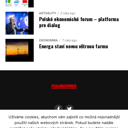
Jaromír Piskoř
AKTUALITY
2 roky ago
Polské ekonomické forum – platforma
(psáno pro info.cz)
pro dialog
EKONOMIKA
7 roky ago
Energa staví novou větrnou farmu
Užíváme cookies, abychom vám zajistili co možná nejsnadnější
použití našich webových stránek. Pokud budete nadále