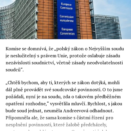
Komise se domnívá, že „polský zákon o Nejvyšším soudu
je neslučitelný s právem Unie, protože oslabuje zásadu
nezávislosti soudnictví, včetně zásady neodvolatelnosti
soudců“.
„Chtěli bychom, aby ti, kterých se zákon dotýká, mohli
dál plně provádět své soudcovské povinnosti. O to jsme
požádali, nyní je na soudu, zda o takovém předběžném
opatření rozhodne,“ vysvětlila mluvčí. Rychlost, s jakou
bude soud jednat, neuměla Andreevová odhadnout.
Připomněla ale, že sama komise s částmi řízení pro
nesplnění povinnosti, které žalobě předcházely,