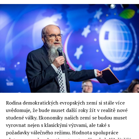
Jaromír Piskoř
redaktor a editor polskodnes.cz
Rodina demokratických evropských zemí si stále více
uvědomuje, že bude muset další roky žít v realitě nové
studené války. Ekonomiky našich zemí se budou muset
vyrovnat nejen s klasickými výzvami, ale také s
požadavky válečného režimu. Hodnota spolupráce