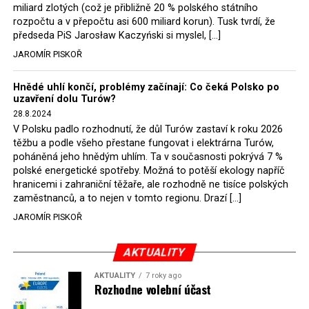
německé, české a polské ekology, ale i těžaře. Je těžké si
miliard zlotých (což je přibližně 20 % polského státního
rozpočtu a v přepočtu asi 600 miliard korun). Tusk tvrdí, že
představit, že by o takové věci rozhodoval sám ministr
předseda PiS Jarosław Kaczyński si myslel, […]
Bodnar. Musel získat politický souhlas vládnoucí koalice.
JAROMÍR PISKOŘ
Stále jsou totiž platné argumenty Morawieckého vlády,
že důl i elektrárna jsou – kromě zabezpečování cca 7 %
Hnědé uhlí končí, problémy začínají: Co čeká Polsko po
polského energetického mixu – klíčovými podniky, spolu
uzavření dolu Turów?
se svými dceřinými společnostmi zaměstnávají cca pět
28.8.2024
tisíc lidí. Navíc s činností dolu a elektrárny nepřímo
V Polsku padlo rozhodnutí, že důl Turów zastaví k roku 2026
souvisí dalších několik desítek tisíc pracovních míst v
těžbu a podle všeho přestane fungovat i elektrárna Turów,
regionu. Zelená politika ale opět zvítězila.
poháněná jeho hnědým uhlím. Ta v současnosti pokrývá 7 %
polské energetické spotřeby. Možná to potěší ekology napříč
hranicemi i zahraniční těžaře, ale rozhodně ne tisíce polských
Rozhodnutí polského ministra spravedlnosti jistě potěší
zaměstnanců, a to nejen v tomto regionu. Drazí […]
německé, české a polské ekology, kteří žalobu u
JAROMÍR PISKOŘ
správního soudu podali, ale také německé a české
hnědouhelné těžaře, kteří do polské elektrárny budou
možná vozit své hnědé uhlí. ČEZ bude také spokojen –
AKTUALITY
škrtnutím 7 % elektřiny znamená totiž pro Polsko zcela
AKTUALITY
7 roky ago
neplánované a nečekané skokové zvýšení závislosti na
Rozhodne volební účast
dovozu elektřiny už od roku 2027.