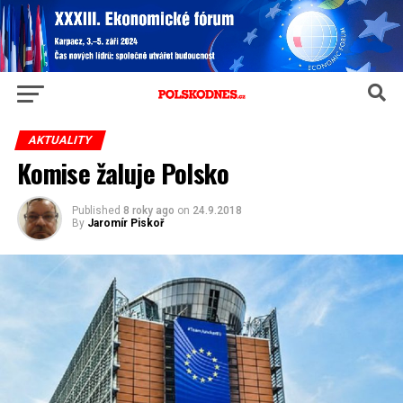
AKTUALITY
Komise žaluje Polsko
Published
8 roky ago
on
24.9.2018
By
Jaromír Piskoř