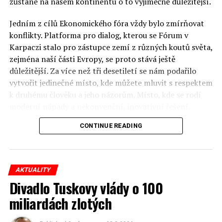
zůstane na našem kontinentu o to výjimečně důležitější.
Jedním z cílů Ekonomického fóra vždy bylo zmírňovat
konflikty. Platforma pro dialog, kterou se Fórum v
Karpaczi stalo pro zástupce zemí z různých koutů světa,
zejména naší části Evropy, se proto stává ještě
důležitější. Za více než tři desetiletí se nám podařilo
vytvořit jedinečné místo, kde můžete mluvit s respektem
k druhému člověku a jeho názorům. Místo, kde se rodí
moderní nápady a nekonvenční, inovativní řešení.
CONTINUE READING
Polsko musí mít instituce, jejichž horizont činnosti je
delší než období, ve kterém byl u moci konkrétní
politický tým. Pouze to vám dává šanci skutečně řešit
problémy. Hosty Fóra jsou prezidenti, předsedové vlád,
AKTUALITY
ministři, politici a představitelé samosprávy, prezidenti
Divadlo Tuskovy vlády o 100
korporací, lidé z kultury, renomovaní vědci, novináři a
miliardách zlotých
zástupci nevládních organizací.
Důkladná analýza trendů prováděná odborníky z