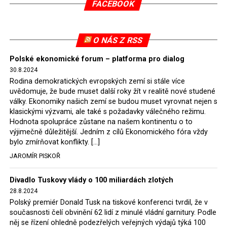
FACEBOOK
tomuto rozhodnutí nevyhověla, proto na žádost
Evropské komise uložil SDEU v září 2021 Polsku denní
pokutu ve výši 500 tisíc eur.
O NÁS Z RSS
Tento trest byl účtován téměř půl roku, až do února
Polské ekonomické forum – platforma pro dialog
2022, než byl tento případ z důvodu uzavření dohody
30.8.2024
Polska s Českou republikou o odstranění příčin sporu o
Rodina demokratických evropských zemí si stále více
důl Turów vymazán z rejstříku tribunálu. Celkem si
uvědomuje, že bude muset další roky žít v realitě nové studené
Polsko nechalo z přiznaných evropských fondů odečíst
války. Ekonomiky našich zemí se budou muset vyrovnat nejen s
asi 70 milionů eur na pokutách a 45 milionů eur
klasickými výzvami, ale také s požadavky válečného režimu.
Hodnota spolupráce zůstane na našem kontinentu o to
zaplatilo jako odškodnění České republice – ale jak důl,
výjimečně důležitější. Jedním z cílů Ekonomického fóra vždy
tak elektrárna nadále fungovaly. Už tehdy zástupci
bylo zmírňovat konflikty. […]
tehdejší opozice a dnes vládnoucí koalice, jako
JAROMÍR PISKOŘ
místopředseda Občanské platformy (PO) Rafał
Trzaskowski nebo lídr Hnutí Polsko 2050 Szymon
Divadlo Tuskovy vlády o 100 miliardách zlotých
Hołownia, přímo řekli, že by se polská vláda měla
28.8.2024
tomuto rozhodnutí podřídit.
Polský premiér Donald Tusk na tiskové konferenci tvrdil, že v
současnosti čelí obvinění 62 lidí z minulé vládní garnitury. Podle
Rozhodnutí polského ministra spravedlnosti jistě potěší
něj se řízení ohledně podezřelých veřejných výdajů týká 100