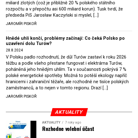
německé, české a polské ekology, ale i těžaře. Je těžké si
miliard zlotých (což je přibližně 20 % polského státního
rozpočtu a v přepočtu asi 600 miliard korun). Tusk tvrdí, že
představit, že by o takové věci rozhodoval sám ministr
předseda PiS Jarosław Kaczyński si myslel, […]
Bodnar. Musel získat politický souhlas vládnoucí koalice.
JAROMÍR PISKOŘ
Stále jsou totiž platné argumenty Morawieckého vlády,
že důl i elektrárna jsou – kromě zabezpečování cca 7 %
Hnědé uhlí končí, problémy začínají: Co čeká Polsko po
polského energetického mixu – klíčovými podniky, spolu
uzavření dolu Turów?
se svými dceřinými společnostmi zaměstnávají cca pět
28.8.2024
tisíc lidí. Navíc s činností dolu a elektrárny nepřímo
V Polsku padlo rozhodnutí, že důl Turów zastaví k roku 2026
souvisí dalších několik desítek tisíc pracovních míst v
těžbu a podle všeho přestane fungovat i elektrárna Turów,
regionu. Zelená politika ale opět zvítězila.
poháněná jeho hnědým uhlím. Ta v současnosti pokrývá 7 %
polské energetické spotřeby. Možná to potěší ekology napříč
hranicemi i zahraniční těžaře, ale rozhodně ne tisíce polských
Rozhodnutí polského ministra spravedlnosti jistě potěší
zaměstnanců, a to nejen v tomto regionu. Drazí […]
německé, české a polské ekology, kteří žalobu u
JAROMÍR PISKOŘ
správního soudu podali, ale také německé a české
hnědouhelné těžaře, kteří do polské elektrárny budou
možná vozit své hnědé uhlí. ČEZ bude také spokojen –
AKTUALITY
škrtnutím 7 % elektřiny znamená totiž pro Polsko zcela
AKTUALITY
7 roky ago
neplánované a nečekané skokové zvýšení závislosti na
Rozhodne volební účast
dovozu elektřiny už od roku 2027.