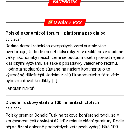
FACEBOOK
tomuto rozhodnutí nevyhověla, proto na žádost
Evropské komise uložil SDEU v září 2021 Polsku denní
pokutu ve výši 500 tisíc eur.
O NÁS Z RSS
Tento trest byl účtován téměř půl roku, až do února
Polské ekonomické forum – platforma pro dialog
2022, než byl tento případ z důvodu uzavření dohody
30.8.2024
Polska s Českou republikou o odstranění příčin sporu o
Rodina demokratických evropských zemí si stále více
důl Turów vymazán z rejstříku tribunálu. Celkem si
uvědomuje, že bude muset další roky žít v realitě nové studené
Polsko nechalo z přiznaných evropských fondů odečíst
války. Ekonomiky našich zemí se budou muset vyrovnat nejen s
asi 70 milionů eur na pokutách a 45 milionů eur
klasickými výzvami, ale také s požadavky válečného režimu.
Hodnota spolupráce zůstane na našem kontinentu o to
zaplatilo jako odškodnění České republice – ale jak důl,
výjimečně důležitější. Jedním z cílů Ekonomického fóra vždy
tak elektrárna nadále fungovaly. Už tehdy zástupci
bylo zmírňovat konflikty. […]
tehdejší opozice a dnes vládnoucí koalice, jako
JAROMÍR PISKOŘ
místopředseda Občanské platformy (PO) Rafał
Trzaskowski nebo lídr Hnutí Polsko 2050 Szymon
Divadlo Tuskovy vlády o 100 miliardách zlotých
Hołownia, přímo řekli, že by se polská vláda měla
28.8.2024
tomuto rozhodnutí podřídit.
Polský premiér Donald Tusk na tiskové konferenci tvrdil, že v
současnosti čelí obvinění 62 lidí z minulé vládní garnitury. Podle
Rozhodnutí polského ministra spravedlnosti jistě potěší
něj se řízení ohledně podezřelých veřejných výdajů týká 100