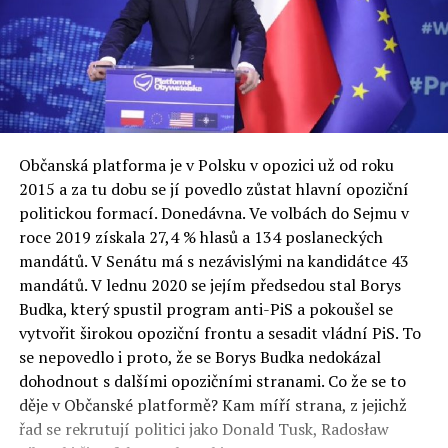
Občanská platforma je v Polsku v opozici už od roku
2015 a za tu dobu se jí povedlo zůstat hlavní opoziční
politickou formací. Donedávna. Ve volbách do Sejmu v
roce 2019 získala 27,4 % hlasů a 134 poslaneckých
mandátů. V Senátu má s nezávislými na kandidátce 43
mandátů. V lednu 2020 se jejím předsedou stal Borys
Budka, který spustil program anti-PiS a pokoušel se
vytvořit širokou opoziční frontu a sesadit vládní PiS. To
se nepovedlo i proto, že se Borys Budka nedokázal
dohodnout s dalšími opozičními stranami. Co že se to
děje v Občanské platformě? Kam míří strana, z jejichž
řad se rekrutují politici jako Donald Tusk, Radosław