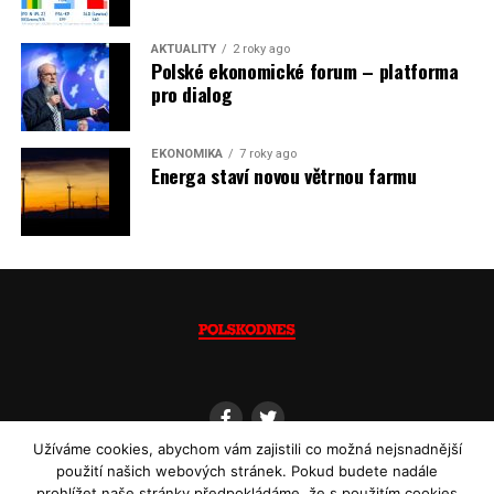
Jaromír Piskoř
AKTUALITY
2 roky ago
Polské ekonomické forum – platforma
(psáno pro info.cz)
pro dialog
EKONOMIKA
7 roky ago
Energa staví novou větrnou farmu
Užíváme cookies, abychom vám zajistili co možná nejsnadnější
použití našich webových stránek. Pokud budete nadále
prohlížet naše stránky předpokládáme, že s použitím cookies