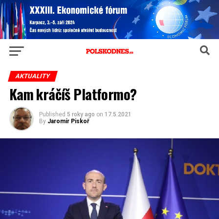
AKTUALITY
Kam kráčíš Platformo?
Published
5 roky ago
on
17.5.2021
By
Jaromír Piskoř