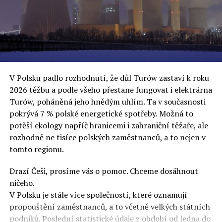
„Myslím, že je to cynické chování Donalda Tuska, který
oslovuje své voliče, bublinu šílenců, kteří mu všechno
uvěří a nebudou se ptát na podrobnosti,“ řekl Rafał
Ziemkiewicz, redaktor týdeníku Do Rzeczy a ironicky
dodal: „Když se nynějšímu vedení státního hřebčince
podařilo prodat na aukci 10 plemenných koní za 600
V Polsku padlo rozhodnutí, že důl Turów zastaví k roku
000 euro, bylo to provládními médii oslavované jako
2026 těžbu a podle všeho přestane fungovat i elektrárna
velký úspěch. Za vlády PiS se 14 koní prodalo za 2,5
Turów, poháněná jeho hnědým uhlím. Ta v současnosti
milionu euro, což bylo stejnou mediální partou
pokrývá 7 % polské energetické spotřeby. Možná to
komentováno jako konec polského chovu koní. Ve vidění
potěší ekology napříč hranicemi i zahraniční těžaře, ale
kontrolorů činnosti PiS ale určitě šlo při prodeji koní o
rozhodně ne tisíce polských zaměstnanců, a to nejen v
praní peněz či jinou nelegální činnost.“
tomto regionu.
Tuskova čísla jsou ale ujetá i jinde, pokračoval
Ziemkiewicz. „Ve vládní aféře PiS kolem vydávání víz
Drazí Češi, prosíme vás o pomoc. Chceme dosáhnout
Tusk tvrdil, že za vlády dnešní opozice se nelegálně
ničeho.
prodalo 600 000 víz do Polska. Byla na to dokonce
V Polsku je stále více společností, které oznamují
vytvořena parlamentní vyšetřovací komise, která přišla
propouštění zaměstnanců, a to včetně velkých státních
ale pouze na to, že 220 víz do Polska bylo
podniků. Poslední statistické údaje z období od ledna do