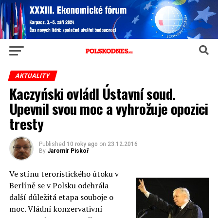
AKTUALITY
Kaczyński ovládl Ústavní soud.
Upevnil svou moc a vyhrožuje opozici
tresty
Published
10 roky ago
on
23.12.2016
By
Jaromír Piskoř
Ve stínu teroristického útoku v
Berlíně se v Polsku odehrála
další důležitá etapa souboje o
moc. Vládní konzervativní