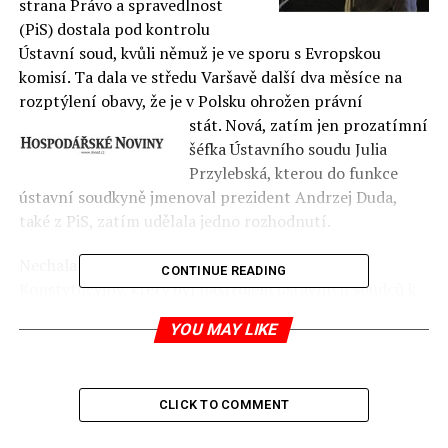
strana Právo a spravedlnost
(PiS) dostala pod kontrolu
Ústavní soud, kvůli němuž je ve sporu s Evropskou
komisí. Ta dala ve středu Varšavě další dva měsíce na
rozptýlení obavy, že je v Polsku ohrožen právní
stát. Nová, zatím
jen prozatímní
šéfka Ústavního soudu Julia
Przylebská,
kterou do funkce
ústavní soudkyně jmenoval prezident Andrzej Duda,
také z PiS, zatím udělala jedno rozhodnutí.
Nechala zablokovat webový portál Obserwator
CONTINUE READING
Konstytucyjny, který byl nástrojem ústavních soudců k
vysvětlování svých rozhodnutí veřejnosti i k debatě
YOU MAY LIKE
odborníků o ústavním právu. Poté, co v pondělí skončilo
funkční období dosavadního předsedy soudu, mají v jeho
sboru soudci jmenovaní vládní stranou většinu.
CLICK TO COMMENT
Autor: Martin Ehl – šéf zahraniční rubriky