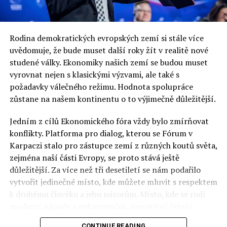
Rodina demokratických evropských zemí si stále více
uvědomuje, že bude muset další roky žít v realitě nové
studené války. Ekonomiky našich zemí se budou muset
vyrovnat nejen s klasickými výzvami, ale také s
požadavky válečného režimu. Hodnota spolupráce
zůstane na našem kontinentu o to výjimečně důležitější.
Jedním z cílů Ekonomického fóra vždy bylo zmírňovat
konflikty. Platforma pro dialog, kterou se Fórum v
Karpaczi stalo pro zástupce zemí z různých koutů světa,
zejména naší části Evropy, se proto stává ještě
důležitější. Za více než tři desetiletí se nám podařilo
vytvořit jedinečné místo, kde můžete mluvit s respektem
k druhému člověku a jeho názorům. Místo, kde se rodí
moderní nápady a nekonvenční, inovativní řešení.
CONTINUE READING