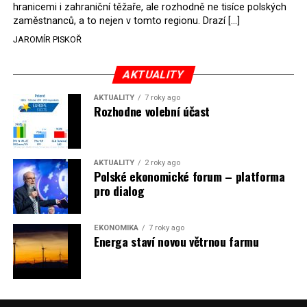
hranicemi i zahraniční těžaře, ale rozhodně ne tisíce polských
Rozhodnutí polského ministra spravedlnosti jistě potěší
zaměstnanců, a to nejen v tomto regionu. Drazí […]
německé, české a polské ekology, kteří žalobu u
JAROMÍR PISKOŘ
správního soudu podali, ale také německé a české
hnědouhelné těžaře, kteří do polské elektrárny budou
možná vozit své hnědé uhlí. ČEZ bude také spokojen –
AKTUALITY
škrtnutím 7 % elektřiny znamená totiž pro Polsko zcela
AKTUALITY
7 roky ago
neplánované a nečekané skokové zvýšení závislosti na
Rozhodne volební účast
dovozu elektřiny už od roku 2027.
Jaromír Piskoř
AKTUALITY
2 roky ago
Polské ekonomické forum – platforma
(psáno pro info.cz)
pro dialog
EKONOMIKA
7 roky ago
Energa staví novou větrnou farmu