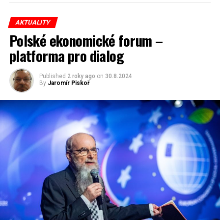
Hospodářských novin, celý text
zde
AKTUALITY
Polské ekonomické forum –
platforma pro dialog
RELATED TOPICS:
UP NEXT
Polská vláda podkopává právní stát, Komise však nic
Published
2 roky ago
on
30.8.2024
nezmůže
By
Jaromír Piskoř
DON'T MISS
Kam o vánočních prázdninách? Co Polsko?
Jaromír Piskoř
redaktor a editor polskodnes.cz