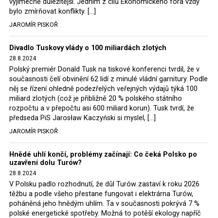
výjimečně důležitější. Jedním z cílů Ekonomického fóra vždy
tak elektrárna nadále fungovaly. Už tehdy zástupci
bylo zmírňovat konflikty. […]
tehdejší opozice a dnes vládnoucí koalice, jako
JAROMÍR PISKOŘ
místopředseda Občanské platformy (PO) Rafał
Trzaskowski nebo lídr Hnutí Polsko 2050 Szymon
Divadlo Tuskovy vlády o 100 miliardách zlotých
Hołownia, přímo řekli, že by se polská vláda měla
28.8.2024
tomuto rozhodnutí podřídit.
Polský premiér Donald Tusk na tiskové konferenci tvrdil, že v
současnosti čelí obvinění 62 lidí z minulé vládní garnitury. Podle
Rozhodnutí polského ministra spravedlnosti jistě potěší
něj se řízení ohledně podezřelých veřejných výdajů týká 100
německé, české a polské ekology, ale i těžaře. Je těžké si
miliard zlotých (což je přibližně 20 % polského státního
rozpočtu a v přepočtu asi 600 miliard korun). Tusk tvrdí, že
představit, že by o takové věci rozhodoval sám ministr
předseda PiS Jarosław Kaczyński si myslel, […]
Bodnar. Musel získat politický souhlas vládnoucí koalice.
JAROMÍR PISKOŘ
Stále jsou totiž platné argumenty Morawieckého vlády,
že důl i elektrárna jsou – kromě zabezpečování cca 7 %
Hnědé uhlí končí, problémy začínají: Co čeká Polsko po
polského energetického mixu – klíčovými podniky, spolu
uzavření dolu Turów?
se svými dceřinými společnostmi zaměstnávají cca pět
28.8.2024
tisíc lidí. Navíc s činností dolu a elektrárny nepřímo
V Polsku padlo rozhodnutí, že důl Turów zastaví k roku 2026
souvisí dalších několik desítek tisíc pracovních míst v
těžbu a podle všeho přestane fungovat i elektrárna Turów,
regionu. Zelená politika ale opět zvítězila.
poháněná jeho hnědým uhlím. Ta v současnosti pokrývá 7 %
polské energetické spotřeby. Možná to potěší ekology napříč