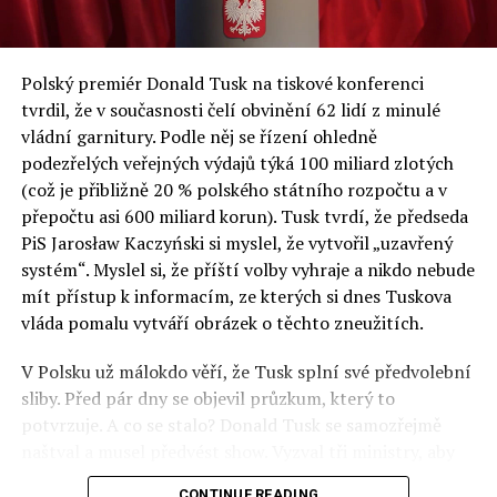
ze SGH již posedmé představili analýzy nejdůležitějších
ekonomických a sociálních problémů v Polsku a střední
a východní Evropě.
Polský premiér Donald Tusk na tiskové konferenci
Otázky spojené s vývojem umělé inteligence budou na
tvrdil, že v současnosti čelí obvinění 62 lidí z minulé
fóru AI zvláště diskutovanou oblastí. Fórum AI bude
vládní garnitury. Podle něj se řízení ohledně
zahrnovat vyhrazenou tematickou trať skládající se z
podezřelých veřejných výdajů týká 100 miliard zlotých
panelů, prezentací, workshopů a speciálních akcí.
(což je přibližně 20 % polského státního rozpočtu a v
Budou diskutovány klíčové otázky vlivu umělé
přepočtu asi 600 miliard korun). Tusk tvrdí, že předseda
inteligence ve společnosti, ale i v sektoru veřejných a
PiS Jarosław Kaczyński si myslel, že vytvořil „uzavřený
komerčních služeb. Budou se diskutovat problémy a
systém“. Myslel si, že příští volby vyhraje a nikdo nebude
výzvy, kterým bude muset trh čelit tváří v tvář zásadním
mít přístup k informacím, ze kterých si dnes Tuskova
technologickým změnám. Účastníci fóra také zváží, do
vláda pomalu vytváří obrázek o těchto zneužitích.
jaké míry investice do vědeckého výzkumu a moderních
V Polsku už málokdo věří, že Tusk splní své předvolební
technologií umělé inteligence v mnoha oblastech života
sliby. Před pár dny se objevil průzkum, který to
umožní Evropské unii obnovit konkurenceschopnost ve
potvrzuje. A co se stalo? Donald Tusk se samozřejmě
vztahu ke globálním ekonomikám a nutnosti zajistit
naštval a musel předvést show. Vyzval tři ministry, aby
bezpečnost evropských zemí.
před kamerami podepsali dohodu o stíhání členů PiS, a
CONTINUE READING