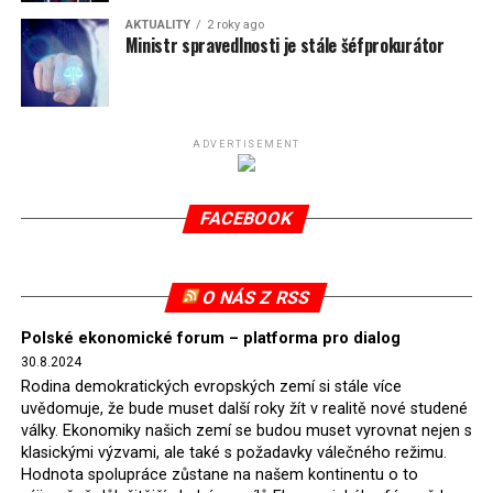
uhlím. Ta v současnosti pokrývá 7 % polské energetické
AKTUALITY
2 roky ago
spotřeby.
Ministr spravedlnosti je stále šéfprokurátor
Připomeňme, že ukončení těžby hnědého uhlí pro
elektrárnu Turów nařídil Soudní dvůr Evropské unie
(SDEU) v souvislosti se stížnostmi českých samospráv
ADVERTISEMENT
verdiktem španělské soudkyně Rosario Silva de Lapureta
v květnu 2021. Vláda premiéra Morawieckého však
FACEBOOK
tomuto rozhodnutí nevyhověla, proto na žádost
Evropské komise uložil SDEU v září 2021 Polsku denní
pokutu ve výši 500 tisíc eur.
O NÁS Z RSS
Tento trest byl účtován téměř půl roku, až do února
Polské ekonomické forum – platforma pro dialog
2022, než byl tento případ z důvodu uzavření dohody
30.8.2024
Polska s Českou republikou o odstranění příčin sporu o
Rodina demokratických evropských zemí si stále více
důl Turów vymazán z rejstříku tribunálu. Celkem si
uvědomuje, že bude muset další roky žít v realitě nové studené
Polsko nechalo z přiznaných evropských fondů odečíst
války. Ekonomiky našich zemí se budou muset vyrovnat nejen s
asi 70 milionů eur na pokutách a 45 milionů eur
klasickými výzvami, ale také s požadavky válečného režimu.
Hodnota spolupráce zůstane na našem kontinentu o to
zaplatilo jako odškodnění České republice – ale jak důl,