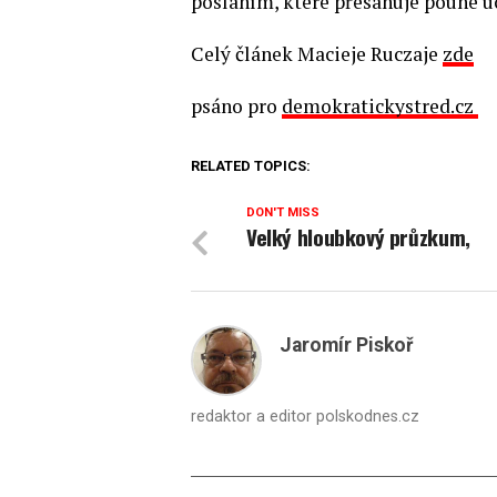
posláním, které přesahuje pouhé uc
Celý článek Macieje Ruczaje
zde
psáno pro
demokratickystred.cz
RELATED TOPICS:
DON'T MISS
Velký hloubkový průzkum,
Jaromír Piskoř
redaktor a editor polskodnes.cz