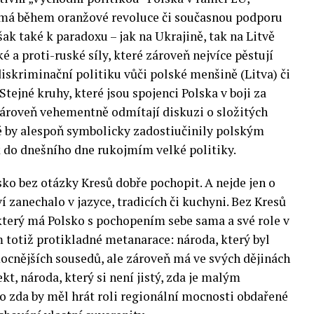
žmá během oranžové revoluce či současnou podporu
k také k paradoxu – jak na Ukrajině, tak na Litvě
é a proti-ruské síly, které zároveň nejvíce pěstují
diskriminační politiku vůči polské menšině (Litva) či
Stejné kruhy, které jsou spojenci Polska v boji za
 zároveň vehementně odmítají diskuzi o složitých
é by alespoň symbolicky zadostiučinily polským
 do dnešního dne rukojmím velké politiky.
ko bez otázky Kresů dobře pochopit. A nejde jen o
ví zanechalo v jazyce, tradicích či kuchyni. Bez Kresů
terý má Polsko s pochopením sebe sama a své role v
 totiž protikladné metanarace: národa, který byl
ocnějších sousedů, ale zároveň má ve svých dějinách
kt, národa, který si není jistý, zda je malým
 zda by měl hrát roli regionální mocnosti obdařené