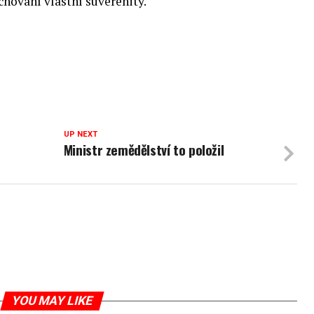
hování vlastní suverenity.
UP NEXT
Ministr zemědělství to položil
YOU MAY LIKE