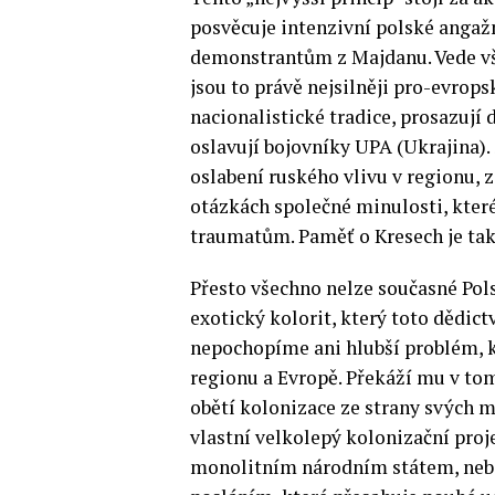
posvěcuje intenzivní polské anga
demonstrantům z Majdanu. Vede vša
jsou to právě nejsilněji pro-evropsk
nacionalistické tradice, prosazují 
oslavují bojovníky UPA (Ukrajina). 
oslabení ruského vlivu v regionu,
otázkách společné minulosti, kter
traumatům. Paměť o Kresech je tak
Přesto všechno nelze současné Pols
exotický kolorit, který toto dědict
nepochopíme ani hlubší problém, k
regionu a Evropě. Překáží mu v tom
obětí kolonizace ze strany svých m
vlastní velkolepý kolonizační proje
monolitním národním státem, nebo