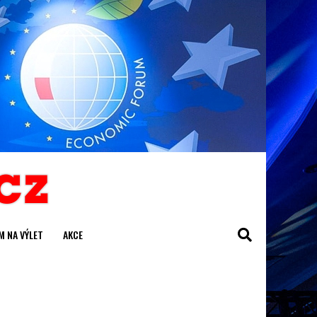
M NA VÝLET
AKCE