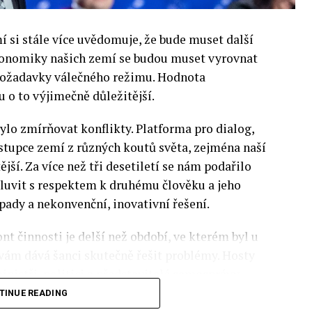
si stále více uvědomuje, že bude muset další
 Ekonomiky našich zemí se budou muset vyrovnat
 požadavky válečného režimu. Hodnota
 o to výjimečně důležitější.
lo zmírňovat konflikty. Platforma pro dialog,
stupce zemí z různých koutů světa, zejména naší
ější. Za více než tři desetiletí se nám podařilo
luvit s respektem k druhému člověku a jeho
pady a nekonvenční, inovativní řešení.
nt činnosti je delší než období, ve kterém byl u
 vám dává šanci skutečně řešit problémy. Hosty
inistři, politici a představitelé samosprávy,
nomovaní vědci, novináři a zástupci nevládních
TINUE READING