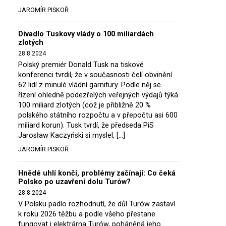
JAROMÍR PISKOŘ
Divadlo Tuskovy vlády o 100 miliardách
zlotých
28.8.2024
Polský premiér Donald Tusk na tiskové
konferenci tvrdil, že v současnosti čelí obvinění
62 lidí z minulé vládní garnitury. Podle něj se
řízení ohledně podezřelých veřejných výdajů týká
100 miliard zlotých (což je přibližně 20 %
polského státního rozpočtu a v přepočtu asi 600
miliard korun). Tusk tvrdí, že předseda PiS
Jarosław Kaczyński si myslel, […]
JAROMÍR PISKOŘ
Hnědé uhlí končí, problémy začínají: Co čeká
Polsko po uzavření dolu Turów?
28.8.2024
V Polsku padlo rozhodnutí, že důl Turów zastaví
k roku 2026 těžbu a podle všeho přestane
fungovat i elektrárna Turów, poháněná jeho