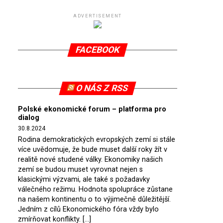
ADVERTISEMENT
FACEBOOK
O NÁS Z RSS
Polské ekonomické forum – platforma pro
dialog
30.8.2024
Rodina demokratických evropských zemí si stále
více uvědomuje, že bude muset další roky žít v
realitě nové studené války. Ekonomiky našich
zemí se budou muset vyrovnat nejen s
klasickými výzvami, ale také s požadavky
válečného režimu. Hodnota spolupráce zůstane
na našem kontinentu o to výjimečně důležitější.
Jedním z cílů Ekonomického fóra vždy bylo
zmírňovat konflikty. […]