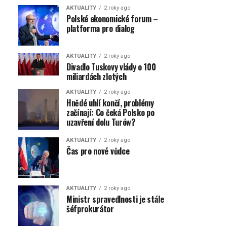
AKTUALITY
2 roky ago
Polské ekonomické forum –
platforma pro dialog
AKTUALITY
2 roky ago
Divadlo Tuskovy vlády o 100
miliardách zlotých
AKTUALITY
2 roky ago
Hnědé uhlí končí, problémy
začínají: Co čeká Polsko po
uzavření dolu Turów?
AKTUALITY
2 roky ago
Čas pro nové vůdce
AKTUALITY
2 roky ago
Ministr spravedlnosti je stále
šéfprokurátor