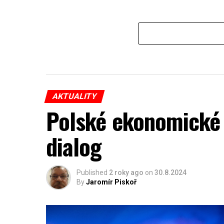
AKTUALITY
Polské ekonomické 
dialog
Published
2 roky ago
on
30.8.2024
By
Jaromír Piskoř