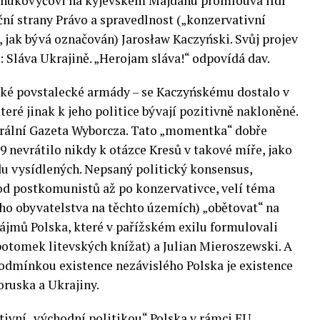
anukovyčovi na kyjevském Majdanu promlouvá lídr
ní strany Právo a spravedlnost („konzervativní
, jak bývá označován) Jarosław Kaczyński. Svůj projev
: Sláva Ukrajině. „Herojam sláva!“ odpovídá dav.
ské povstalecké armády – se Kaczyńskému dostalo v
teré jinak k jeho politice bývají pozitivně nakloněné.
erální Gazeta Wyborcza. Tato „momentka“ dobře
9 nevrátilo nikdy k otázce Kresů v takové míře, jako
u vysídlených. Nepsaný politický konsensus,
 od postkomunistů až po konzervativce, velí téma
ho obyvatelstva na těchto územích) „obětovat“ na
ájmů Polska, které v pařížském exilu formulovali
(potomek litevských knížat) a Julian Mieroszewski. A
odmínkou existence nezávislého Polska je existence
oruska a Ukrajiny.
ktivní „východní politikou“ Polska v rámci EU,