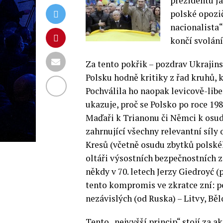
prezidentu J
polské opozič
nacionalista“
končí svolání
Za tento pokřik – pozdrav Ukrajin
Polsku hodně kritiky z řad kruhů, k
Pochválila ho naopak levicově-lib
ukazuje, proč se Polsko po roce 198
Maďaři k Trianonu či Němci k osud
zahrnující všechny relevantní síly
Kresů (včetně osudu zbytků polské
oltáři výsostních bezpečnostních z
někdy v 70. letech Jerzy Giedroyć 
tento kompromis ve zkratce zní: p
nezávislých (od Ruska) – Litvy, Běl
Tento „nejvyšší princip“ stojí za a