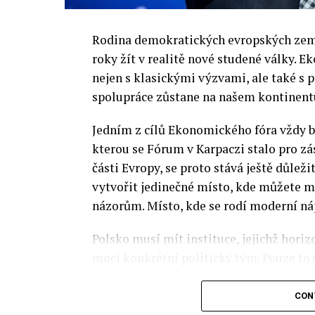
Rodina demokratických evropských zemí 
roky žít v realitě nové studené války.
nejen s klasickými výzvami, ale také s
spolupráce zůstane na našem kontinentu
Jedním z cílů Ekonomického fóra vždy by
kterou se Fórum v Karpaczi stalo pro zá
části Evropy, se proto stává ještě důležit
vytvořit jedinečné místo, kde můžete m
názorům. Místo, kde se rodí moderní ná
Polsko musí mít instituce, jejichž horizo
moci konkrétní politický tým. Pouze to
Fóra jsou prezidenti, předsedové vlád, m
prezidenti korporací, lidé z kultury, re
CON
organizací.