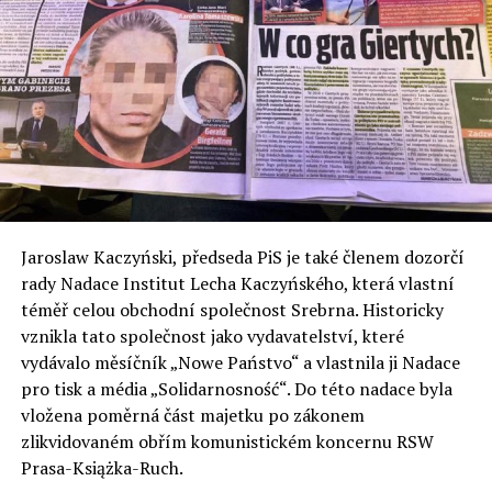
Jaroslaw Kaczyński, předseda PiS je také členem dozorčí
rady Nadace Institut Lecha Kaczyńského, která vlastní
téměř celou obchodní společnost Srebrna. Historicky
vznikla tato společnost jako vydavatelství, které
vydávalo měsíčník „Nowe Państvo“ a vlastnila ji Nadace
pro tisk a média „Solidarnosność“. Do této nadace byla
vložena poměrná část majetku po zákonem
zlikvidovaném obřím komunistickém koncernu RSW
Prasa-Książka-Ruch.