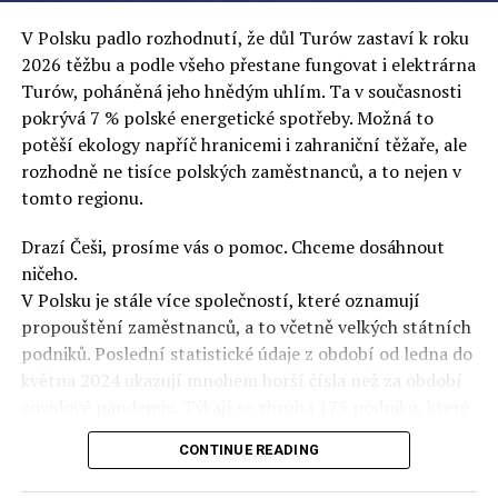
podařilo prodat na aukci 10 plemenných koní za 600
V Polsku padlo rozhodnutí, že důl Turów zastaví k roku
000 euro, bylo to provládními médii oslavované jako
2026 těžbu a podle všeho přestane fungovat i elektrárna
velký úspěch. Za vlády PiS se 14 koní prodalo za 2,5
Turów, poháněná jeho hnědým uhlím. Ta v současnosti
milionu euro, což bylo stejnou mediální partou
pokrývá 7 % polské energetické spotřeby. Možná to
komentováno jako konec polského chovu koní. Ve vidění
potěší ekology napříč hranicemi i zahraniční těžaře, ale
kontrolorů činnosti PiS ale určitě šlo při prodeji koní o
rozhodně ne tisíce polských zaměstnanců, a to nejen v
praní peněz či jinou nelegální činnost.“
tomto regionu.
Tuskova čísla jsou ale ujetá i jinde, pokračoval
Ziemkiewicz. „Ve vládní aféře PiS kolem vydávání víz
Drazí Češi, prosíme vás o pomoc. Chceme dosáhnout
Tusk tvrdil, že za vlády dnešní opozice se nelegálně
ničeho.
prodalo 600 000 víz do Polska. Byla na to dokonce
V Polsku je stále více společností, které oznamují
vytvořena parlamentní vyšetřovací komise, která přišla
propouštění zaměstnanců, a to včetně velkých státních
ale pouze na to, že 220 víz do Polska bylo
podniků. Poslední statistické údaje z období od ledna do
prostřednictvím úplatků uspíšeno, tedy že víza byla
května 2024 ukazují mnohem horší čísla než za období
vydána přednostně. Ptá se dnes někdo Tuska, kam se
covidové pandemie. Týkají se zhruba 175 podniků, které
podělo oněch 599 780 uplacených víz? Nikdo se už
plánují propustit více než 16 tisíc zaměstnanců.
neptá. Téma zmizelo.“
CONTINUE READING
Situace je však ještě horší, než naznačují statistiky – v