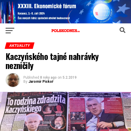
AKTUALITY
Kaczyńského tajné nahrávky
nezničily
Published
8 roky ago
on
5.2.2019
By
Jaromír Piskoř