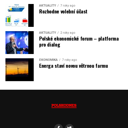
škrtnutím 7 % elektřiny znamená totiž pro Polsko zcela
AKTUALITY
7 roky ago
neplánované a nečekané skokové zvýšení závislosti na
Rozhodne volební účast
dovozu elektřiny už od roku 2027.
Jaromír Piskoř
AKTUALITY
2 roky ago
Polské ekonomické forum – platforma
(psáno pro info.cz)
pro dialog
EKONOMIKA
7 roky ago
Energa staví novou větrnou farmu