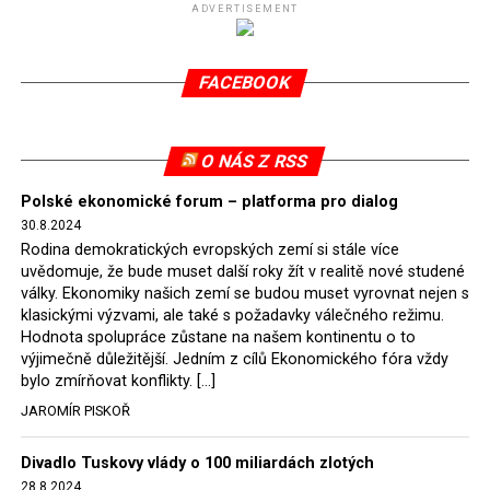
(SDEU) v souvislosti se stížnostmi českých samospráv
ADVERTISEMENT
verdiktem španělské soudkyně Rosario Silva de Lapureta
v květnu 2021. Vláda premiéra Morawieckého však
FACEBOOK
tomuto rozhodnutí nevyhověla, proto na žádost
Evropské komise uložil SDEU v září 2021 Polsku denní
pokutu ve výši 500 tisíc eur.
O NÁS Z RSS
Tento trest byl účtován téměř půl roku, až do února
Polské ekonomické forum – platforma pro dialog
2022, než byl tento případ z důvodu uzavření dohody
30.8.2024
Polska s Českou republikou o odstranění příčin sporu o
Rodina demokratických evropských zemí si stále více
důl Turów vymazán z rejstříku tribunálu. Celkem si
uvědomuje, že bude muset další roky žít v realitě nové studené
Polsko nechalo z přiznaných evropských fondů odečíst
války. Ekonomiky našich zemí se budou muset vyrovnat nejen s
asi 70 milionů eur na pokutách a 45 milionů eur
klasickými výzvami, ale také s požadavky válečného režimu.
Hodnota spolupráce zůstane na našem kontinentu o to
zaplatilo jako odškodnění České republice – ale jak důl,
výjimečně důležitější. Jedním z cílů Ekonomického fóra vždy
tak elektrárna nadále fungovaly. Už tehdy zástupci
bylo zmírňovat konflikty. […]
tehdejší opozice a dnes vládnoucí koalice, jako
JAROMÍR PISKOŘ
místopředseda Občanské platformy (PO) Rafał
Trzaskowski nebo lídr Hnutí Polsko 2050 Szymon
Divadlo Tuskovy vlády o 100 miliardách zlotých
Hołownia, přímo řekli, že by se polská vláda měla
28.8.2024