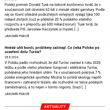
tomuto rozhodnutí podřídit.
Polský premiér Donald Tusk na tiskové konferenci tvrdil, že v
současnosti čelí obvinění 62 lidí z minulé vládní garnitury. Podle
Rozhodnutí polského ministra spravedlnosti jistě potěší
něj se řízení ohledně podezřelých veřejných výdajů týká 100
německé, české a polské ekology, ale i těžaře. Je těžké si
miliard zlotých (což je přibližně 20 % polského státního
rozpočtu a v přepočtu asi 600 miliard korun). Tusk tvrdí, že
představit, že by o takové věci rozhodoval sám ministr
předseda PiS Jarosław Kaczyński si myslel, […]
Bodnar. Musel získat politický souhlas vládnoucí koalice.
JAROMÍR PISKOŘ
Stále jsou totiž platné argumenty Morawieckého vlády,
že důl i elektrárna jsou – kromě zabezpečování cca 7 %
Hnědé uhlí končí, problémy začínají: Co čeká Polsko po
polského energetického mixu – klíčovými podniky, spolu
uzavření dolu Turów?
se svými dceřinými společnostmi zaměstnávají cca pět
28.8.2024
tisíc lidí. Navíc s činností dolu a elektrárny nepřímo
V Polsku padlo rozhodnutí, že důl Turów zastaví k roku 2026
souvisí dalších několik desítek tisíc pracovních míst v
těžbu a podle všeho přestane fungovat i elektrárna Turów,
regionu. Zelená politika ale opět zvítězila.
poháněná jeho hnědým uhlím. Ta v současnosti pokrývá 7 %
polské energetické spotřeby. Možná to potěší ekology napříč
hranicemi i zahraniční těžaře, ale rozhodně ne tisíce polských
Rozhodnutí polského ministra spravedlnosti jistě potěší
zaměstnanců, a to nejen v tomto regionu. Drazí […]
německé, české a polské ekology, kteří žalobu u
JAROMÍR PISKOŘ
správního soudu podali, ale také německé a české
hnědouhelné těžaře, kteří do polské elektrárny budou
možná vozit své hnědé uhlí. ČEZ bude také spokojen –
AKTUALITY