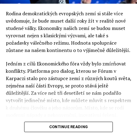
„Paní komisařka Jourová by neměla nikoho vyhazovat z
Rodina demokratických evropských zemí si stále více
Evropy… O právním státě, diskriminaci menšin a
uvědomuje, že bude muset další roky žít v realitě nové
respektování hodnot má právo jednat Rada pro
studené války. Ekonomiky našich zemí se budou muset
všeobecné záležitosti. Představitel komise by neměl
vyrovnat nejen s klasickými výzvami, ale také s
spekulovat o sankcích, to mu nepřísluší. Jedině
požadavky válečného režimu. Hodnota spolupráce
Evropská rada má nástroje (čl. 7). Aktivity členů komise
zůstane na našem kontinentu o to výjimečně důležitější.
jsou zde duplicitní a vyhrožování odebráním kohezních
fondů mírně řečeno přešlapem,“ uvedl pro
Jedním z cílů Ekonomického fóra vždy bylo zmírňovat
ParlamentníListy.cz ministr zahraničí a místopředseda
konflikty. Platforma pro dialog, kterou se Fórum v
ČSSD
Lubomír
Zaorálek
.
Karpaczi stalo pro zástupce zemí z různých koutů světa,
zejména naší části Evropy, se proto stává ještě
„Žel paní eurokomisařka zapomněla na práva většiny,
důležitější. Za více než tři desetiletí se nám podařilo
která jsou stejně hodná ochrany jako práva menšin a v
vytvořit jedinečné místo, kde můžete mluvit s respektem
tuto dobu jsou výrazně ohrožena nejen migrační krizí,
k druhému člověku a jeho názorům. Místo, kde se rodí
ale i podivnou propagandou těch, kteří se dožadují práv,
moderní nápady a nekonvenční, inovativní řešení.
ale nerespektují povinnosti, které pro zajištění práva
musejí být plněny,“ odpověděl redakci předseda KSČM a
CONTINUE READING
Polsko musí mít instituce, jejichž horizont činnosti je
místopředseda Poslanecké sněmovny
Vojtěch Filip
.
delší než období, ve kterém byl u moci konkrétní