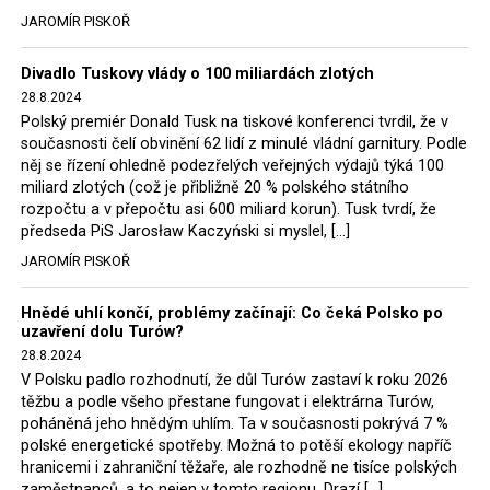
by považovala za vhodné vést diskusi o navázání
tehdejší opozice a dnes vládnoucí koalice, jako
JAROMÍR PISKOŘ
finančních dotací na závazek dodržování základních
místopředseda Občanské platformy (PO) Rafał
evropských hodnot, mezi něž právní stát či ochrana
Trzaskowski nebo lídr Hnutí Polsko 2050 Szymon
Divadlo Tuskovy vlády o 100 miliardách zlotých
menšin náleží. A to pro rozpočtovou periodu od roku
Hołownia, přímo řekli, že by se polská vláda měla
28.8.2024
2021. Ilustrativně uvedla bezzubost Evropské komise
tomuto rozhodnutí podřídit.
Polský premiér Donald Tusk na tiskové konferenci tvrdil, že v
vůči Polsku a Maďarsku, jimž Evropská komise vyčítá
současnosti čelí obvinění 62 lidí z minulé vládní garnitury. Podle
Rozhodnutí polského ministra spravedlnosti jistě potěší
právě nerespektování zmíněných hodnot, a nemá
něj se řízení ohledně podezřelých veřejných výdajů týká 100
německé, české a polské ekology, ale i těžaře. Je těžké si
nástroje na ovlivnění suverénních zemí. V současnosti
miliard zlotých (což je přibližně 20 % polského státního
rozpočtu a v přepočtu asi 600 miliard korun). Tusk tvrdí, že
představit, že by o takové věci rozhodoval sám ministr
se pro dotace zohledňují jen faktory ekonomické a
předseda PiS Jarosław Kaczyński si myslel, […]
Bodnar. Musel získat politický souhlas vládnoucí koalice.
technické – nikdo totiž nepředpokládal, že by členský
JAROMÍR PISKOŘ
Stále jsou totiž platné argumenty Morawieckého vlády,
stát EU mohl relativizovat samotné hodnoty EU. V době
že důl i elektrárna jsou – kromě zabezpečování cca 7 %
posilování pravicově nacionalistických a různorodě
Hnědé uhlí končí, problémy začínají: Co čeká Polsko po
polského energetického mixu – klíčovými podniky, spolu
populistických uskupení, mnohdy podporovaných z
uzavření dolu Turów?
se svými dceřinými společnostmi zaměstnávají cca pět
Ruska, považuji za správné hledat nástroje, jež by mohla
28.8.2024
tisíc lidí. Navíc s činností dolu a elektrárny nepřímo
EU pro ochranu svých hodnot uplatnit,“ uvedl senátor
V Polsku padlo rozhodnutí, že důl Turów zastaví k roku 2026
souvisí dalších několik desítek tisíc pracovních míst v
TOP 09
Tomáš Czernin
.
těžbu a podle všeho přestane fungovat i elektrárna Turów,
regionu. Zelená politika ale opět zvítězila.
poháněná jeho hnědým uhlím. Ta v současnosti pokrývá 7 %
„Jourová? Ta stále nemůže uvěřit svému štěstí, kde se
polské energetické spotřeby. Možná to potěší ekology napříč
hranicemi i zahraniční těžaře, ale rozhodně ne tisíce polských
Rozhodnutí polského ministra spravedlnosti jistě potěší
ocitla a jaký má plat. A tak opakuje, co slyší od Junckera
zaměstnanců, a to nejen v tomto regionu. Drazí […]