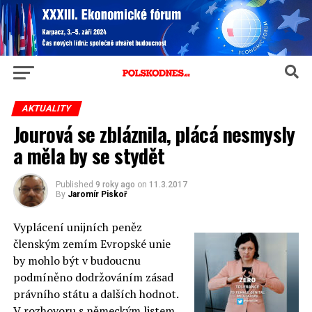
AKTUALITY
Jourová se zbláznila, plácá nesmysly
a měla by se stydět
Published
9 roky ago
on
11.3.2017
By
Jaromír Piskoř
Vyplácení unijních peněz
členským zemím Evropské unie
by mohlo být v budoucnu
podmíněno dodržováním zásad
právního státu a dalších hodnot.
V rozhovoru s německým listem