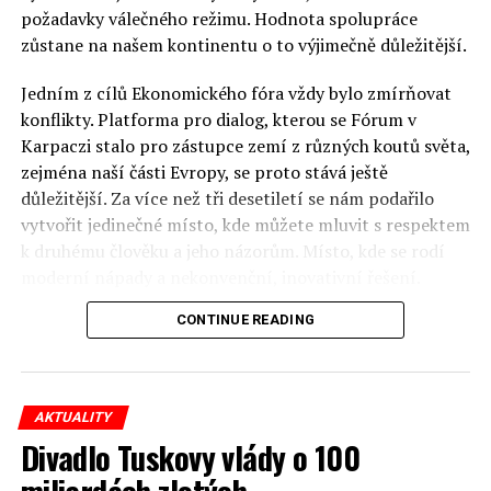
požadavky válečného režimu. Hodnota spolupráce
zůstane na našem kontinentu o to výjimečně důležitější.
Jedním z cílů Ekonomického fóra vždy bylo zmírňovat
konflikty. Platforma pro dialog, kterou se Fórum v
Karpaczi stalo pro zástupce zemí z různých koutů světa,
zejména naší části Evropy, se proto stává ještě
důležitější. Za více než tři desetiletí se nám podařilo
vytvořit jedinečné místo, kde můžete mluvit s respektem
k druhému člověku a jeho názorům. Místo, kde se rodí
moderní nápady a nekonvenční, inovativní řešení.
CONTINUE READING
Polsko musí mít instituce, jejichž horizont činnosti je
delší než období, ve kterém byl u moci konkrétní
politický tým. Pouze to vám dává šanci skutečně řešit
problémy. Hosty Fóra jsou prezidenti, předsedové vlád,
AKTUALITY
ministři, politici a představitelé samosprávy, prezidenti
Divadlo Tuskovy vlády o 100
korporací, lidé z kultury, renomovaní vědci, novináři a
miliardách zlotých
zástupci nevládních organizací.