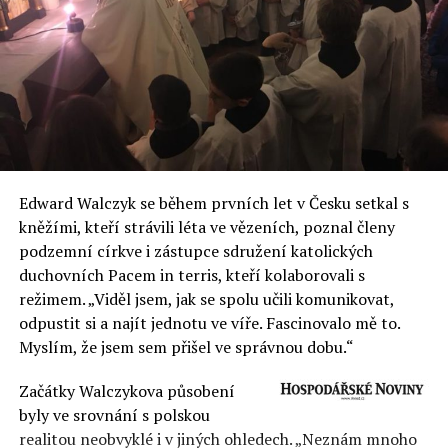
Edward Walczyk se během prvních let v Česku setkal s
kněžími, kteří strávili léta ve vězeních, poznal členy
podzemní církve i zástupce sdružení katolických
duchovních Pacem in terris, kteří kolaborovali s
režimem. „Viděl jsem, jak se spolu učili komunikovat,
odpustit si a najít jednotu ve víře. Fascinovalo mě to.
Myslím, že jsem sem přišel ve správnou dobu.“
Začátky Walczykova působení
byly ve srovnání s polskou
realitou neobvyklé i v jiných ohledech. „Neznám mnoho