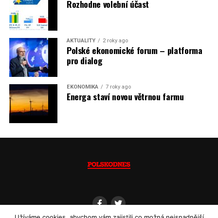
neplánované a nečekané skokové zvýšení závislosti na
Rozhodne volební účast
dovozu elektřiny už od roku 2027.
Jaromír Piskoř
AKTUALITY
2 roky ago
Polské ekonomické forum – platforma
(psáno pro info.cz)
pro dialog
EKONOMIKA
7 roky ago
Energa staví novou větrnou farmu
Užíváme cookies, abychom vám zajistili co možná nejsnadnější