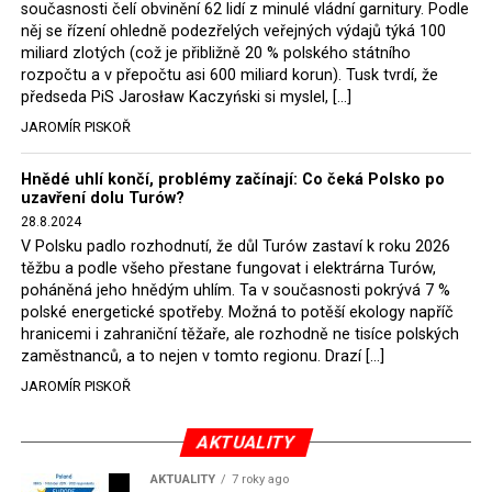
současnosti čelí obvinění 62 lidí z minulé vládní garnitury. Podle
Rozhodnutí polského ministra spravedlnosti jistě potěší
něj se řízení ohledně podezřelých veřejných výdajů týká 100
německé, české a polské ekology, ale i těžaře. Je těžké si
miliard zlotých (což je přibližně 20 % polského státního
rozpočtu a v přepočtu asi 600 miliard korun). Tusk tvrdí, že
představit, že by o takové věci rozhodoval sám ministr
předseda PiS Jarosław Kaczyński si myslel, […]
Bodnar. Musel získat politický souhlas vládnoucí koalice.
JAROMÍR PISKOŘ
Stále jsou totiž platné argumenty Morawieckého vlády,
že důl i elektrárna jsou – kromě zabezpečování cca 7 %
Hnědé uhlí končí, problémy začínají: Co čeká Polsko po
polského energetického mixu – klíčovými podniky, spolu
uzavření dolu Turów?
se svými dceřinými společnostmi zaměstnávají cca pět
28.8.2024
tisíc lidí. Navíc s činností dolu a elektrárny nepřímo
V Polsku padlo rozhodnutí, že důl Turów zastaví k roku 2026
souvisí dalších několik desítek tisíc pracovních míst v
těžbu a podle všeho přestane fungovat i elektrárna Turów,
regionu. Zelená politika ale opět zvítězila.
poháněná jeho hnědým uhlím. Ta v současnosti pokrývá 7 %
polské energetické spotřeby. Možná to potěší ekology napříč
hranicemi i zahraniční těžaře, ale rozhodně ne tisíce polských
Rozhodnutí polského ministra spravedlnosti jistě potěší
zaměstnanců, a to nejen v tomto regionu. Drazí […]
německé, české a polské ekology, kteří žalobu u
JAROMÍR PISKOŘ
správního soudu podali, ale také německé a české
hnědouhelné těžaře, kteří do polské elektrárny budou
možná vozit své hnědé uhlí. ČEZ bude také spokojen –
AKTUALITY
škrtnutím 7 % elektřiny znamená totiž pro Polsko zcela
AKTUALITY
7 roky ago