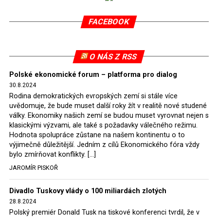
v květnu 2021. Vláda premiéra Morawieckého však
FACEBOOK
tomuto rozhodnutí nevyhověla, proto na žádost
Evropské komise uložil SDEU v září 2021 Polsku denní
pokutu ve výši 500 tisíc eur.
O NÁS Z RSS
Tento trest byl účtován téměř půl roku, až do února
Polské ekonomické forum – platforma pro dialog
2022, než byl tento případ z důvodu uzavření dohody
30.8.2024
Polska s Českou republikou o odstranění příčin sporu o
Rodina demokratických evropských zemí si stále více
důl Turów vymazán z rejstříku tribunálu. Celkem si
uvědomuje, že bude muset další roky žít v realitě nové studené
Polsko nechalo z přiznaných evropských fondů odečíst
války. Ekonomiky našich zemí se budou muset vyrovnat nejen s
asi 70 milionů eur na pokutách a 45 milionů eur
klasickými výzvami, ale také s požadavky válečného režimu.
Hodnota spolupráce zůstane na našem kontinentu o to
zaplatilo jako odškodnění České republice – ale jak důl,
výjimečně důležitější. Jedním z cílů Ekonomického fóra vždy
tak elektrárna nadále fungovaly. Už tehdy zástupci
bylo zmírňovat konflikty. […]
tehdejší opozice a dnes vládnoucí koalice, jako
JAROMÍR PISKOŘ
místopředseda Občanské platformy (PO) Rafał
Trzaskowski nebo lídr Hnutí Polsko 2050 Szymon
Divadlo Tuskovy vlády o 100 miliardách zlotých
Hołownia, přímo řekli, že by se polská vláda měla
28.8.2024
tomuto rozhodnutí podřídit.
Polský premiér Donald Tusk na tiskové konferenci tvrdil, že v