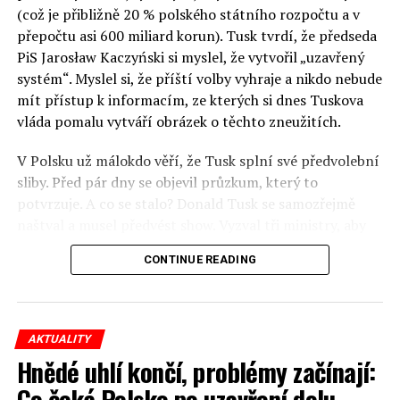
panelů, prezentací, workshopů a speciálních akcí.
(což je přibližně 20 % polského státního rozpočtu a v
Budou diskutovány klíčové otázky vlivu umělé
přepočtu asi 600 miliard korun). Tusk tvrdí, že předseda
inteligence ve společnosti, ale i v sektoru veřejných a
PiS Jarosław Kaczyński si myslel, že vytvořil „uzavřený
komerčních služeb. Budou se diskutovat problémy a
systém“. Myslel si, že příští volby vyhraje a nikdo nebude
výzvy, kterým bude muset trh čelit tváří v tvář zásadním
mít přístup k informacím, ze kterých si dnes Tuskova
technologickým změnám. Účastníci fóra také zváží, do
vláda pomalu vytváří obrázek o těchto zneužitích.
jaké míry investice do vědeckého výzkumu a moderních
V Polsku už málokdo věří, že Tusk splní své předvolební
technologií umělé inteligence v mnoha oblastech života
sliby. Před pár dny se objevil průzkum, který to
umožní Evropské unii obnovit konkurenceschopnost ve
potvrzuje. A co se stalo? Donald Tusk se samozřejmě
vztahu ke globálním ekonomikám a nutnosti zajistit
naštval a musel předvést show. Vyzval tři ministry, aby
bezpečnost evropských zemí.
před kamerami podepsali dohodu o stíhání členů PiS, a
CONTINUE READING
ti poslušně ono divadlo předvedli. Andrzej Domański
(finance), Tomasz Siemoniak (vnitro) a Adam Bodnar
(spravedlnost) podepsali teatrálně dohodu týkající se
„koordinace činností jimi podřízených služeb
AKTUALITY
zaměřených na odhalování, zajišťování a vymáhání
Hnědé uhlí končí, problémy začínají:
majetku dlužného státní pokladně“.
Co čeká Polsko po uzavření dolu