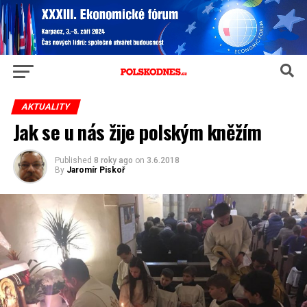
AKTUALITY
Jak se u nás žije polským kněžím
Published
8 roky ago
on
3.6.2018
By
Jaromír Piskoř