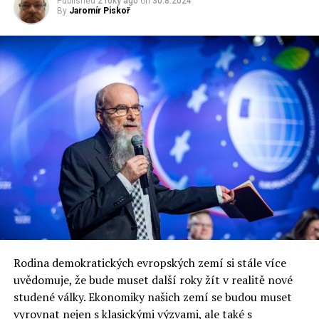
Poslanec PiS vyhozen za nevěru
Published
2 roky ago
on
30.8.2024
By
Jaromír Piskoř
DON'T MISS
Evropská krize: Jednání o vlastním rozpočtu
Jaromír Piskoř
redaktor a editor polskodnes.cz
Rodina demokratických evropských zemí si stále více
uvědomuje, že bude muset další roky žít v realitě nové
studené války. Ekonomiky našich zemí se budou muset
vyrovnat nejen s klasickými výzvami, ale také s