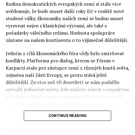
Rodina demokratických evropských zemí si stále více
uvědomuje, že bude muset další roky žít v realitě nové
studené války. Ekonomiky našich zemí se budou muset
vyrovnat nejen s klasickými výzvami, ale také s
požadavky válečného režimu. Hodnota spolupráce
zůstane na našem kontinentu o to výjimečně důležitější.
Jedním z cílů Ekonomického fóra vždy bylo zmírňovat
konflikty. Platforma pro dialog, kterou se Fórum v
Karpaczi stalo pro zástupce zemí z různých koutů světa,
zejména naší části Evropy, se proto stává ještě
důležitější. Za více než tři desetiletí se nám podařilo
vytvořit jedinečné místo, kde můžete mluvit s respektem
k druhému člověku a jeho názorům. Místo, kde se rodí
moderní nápady a nekonvenční, inovativní řešení.
CONTINUE READING
Polsko musí mít instituce, jejichž horizont činnosti je
delší než období, ve kterém byl u moci konkrétní
politický tým. Pouze to vám dává šanci skutečně řešit