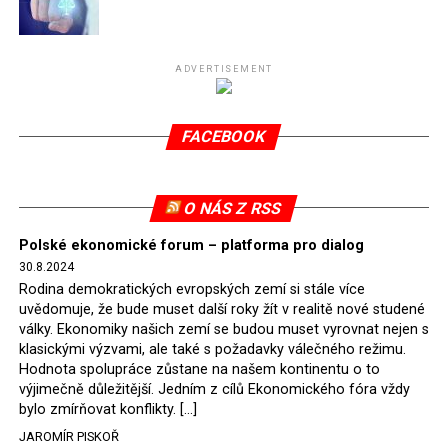
Připomeňme, že ukončení těžby hnědého uhlí pro
elektrárnu Turów nařídil Soudní dvůr Evropské unie
(SDEU) v souvislosti se stížnostmi českých samospráv
ADVERTISEMENT
verdiktem španělské soudkyně Rosario Silva de Lapureta
v květnu 2021. Vláda premiéra Morawieckého však
FACEBOOK
tomuto rozhodnutí nevyhověla, proto na žádost
Evropské komise uložil SDEU v září 2021 Polsku denní
pokutu ve výši 500 tisíc eur.
O NÁS Z RSS
Tento trest byl účtován téměř půl roku, až do února
Polské ekonomické forum – platforma pro dialog
2022, než byl tento případ z důvodu uzavření dohody
30.8.2024
Polska s Českou republikou o odstranění příčin sporu o
Rodina demokratických evropských zemí si stále více
důl Turów vymazán z rejstříku tribunálu. Celkem si
uvědomuje, že bude muset další roky žít v realitě nové studené
Polsko nechalo z přiznaných evropských fondů odečíst
války. Ekonomiky našich zemí se budou muset vyrovnat nejen s
asi 70 milionů eur na pokutách a 45 milionů eur
klasickými výzvami, ale také s požadavky válečného režimu.
Hodnota spolupráce zůstane na našem kontinentu o to
zaplatilo jako odškodnění České republice – ale jak důl,
výjimečně důležitější. Jedním z cílů Ekonomického fóra vždy
tak elektrárna nadále fungovaly. Už tehdy zástupci
bylo zmírňovat konflikty. […]
tehdejší opozice a dnes vládnoucí koalice, jako
JAROMÍR PISKOŘ
místopředseda Občanské platformy (PO) Rafał