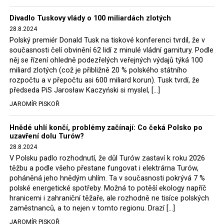
Trzaskowski nebo lídr Hnutí Polsko 2050 Szymon
Divadlo Tuskovy vlády o 100 miliardách zlotých
Hołownia, přímo řekli, že by se polská vláda měla
28.8.2024
tomuto rozhodnutí podřídit.
Polský premiér Donald Tusk na tiskové konferenci tvrdil, že v
současnosti čelí obvinění 62 lidí z minulé vládní garnitury. Podle
Rozhodnutí polského ministra spravedlnosti jistě potěší
něj se řízení ohledně podezřelých veřejných výdajů týká 100
německé, české a polské ekology, ale i těžaře. Je těžké si
miliard zlotých (což je přibližně 20 % polského státního
rozpočtu a v přepočtu asi 600 miliard korun). Tusk tvrdí, že
představit, že by o takové věci rozhodoval sám ministr
předseda PiS Jarosław Kaczyński si myslel, […]
Bodnar. Musel získat politický souhlas vládnoucí koalice.
JAROMÍR PISKOŘ
Stále jsou totiž platné argumenty Morawieckého vlády,
že důl i elektrárna jsou – kromě zabezpečování cca 7 %
Hnědé uhlí končí, problémy začínají: Co čeká Polsko po
polského energetického mixu – klíčovými podniky, spolu
uzavření dolu Turów?
se svými dceřinými společnostmi zaměstnávají cca pět
28.8.2024
tisíc lidí. Navíc s činností dolu a elektrárny nepřímo
V Polsku padlo rozhodnutí, že důl Turów zastaví k roku 2026
souvisí dalších několik desítek tisíc pracovních míst v
těžbu a podle všeho přestane fungovat i elektrárna Turów,
regionu. Zelená politika ale opět zvítězila.
poháněná jeho hnědým uhlím. Ta v současnosti pokrývá 7 %
polské energetické spotřeby. Možná to potěší ekology napříč
hranicemi i zahraniční těžaře, ale rozhodně ne tisíce polských
Rozhodnutí polského ministra spravedlnosti jistě potěší
zaměstnanců, a to nejen v tomto regionu. Drazí […]
německé, české a polské ekology, kteří žalobu u
JAROMÍR PISKOŘ
správního soudu podali, ale také německé a české