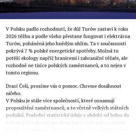
uvěří a nebudou se ptát na podrobnosti,“ řekl Rafał
Ziemkiewicz, redaktor týdeníku Do Rzeczy a ironicky
dodal: „Když se nynějšímu vedení státního hřebčince
podařilo prodat na aukci 10 plemenných koní za 600
V Polsku padlo rozhodnutí, že důl Turów zastaví k roku
000 euro, bylo to provládními médii oslavované jako
2026 těžbu a podle všeho přestane fungovat i elektrárna
velký úspěch. Za vlády PiS se 14 koní prodalo za 2,5
Turów, poháněná jeho hnědým uhlím. Ta v současnosti
milionu euro, což bylo stejnou mediální partou
pokrývá 7 % polské energetické spotřeby. Možná to
komentováno jako konec polského chovu koní. Ve vidění
potěší ekology napříč hranicemi i zahraniční těžaře, ale
kontrolorů činnosti PiS ale určitě šlo při prodeji koní o
rozhodně ne tisíce polských zaměstnanců, a to nejen v
praní peněz či jinou nelegální činnost.“
tomto regionu.
Tuskova čísla jsou ale ujetá i jinde, pokračoval
Ziemkiewicz. „Ve vládní aféře PiS kolem vydávání víz
Drazí Češi, prosíme vás o pomoc. Chceme dosáhnout
Tusk tvrdil, že za vlády dnešní opozice se nelegálně
ničeho.
prodalo 600 000 víz do Polska. Byla na to dokonce
V Polsku je stále více společností, které oznamují
vytvořena parlamentní vyšetřovací komise, která přišla
propouštění zaměstnanců, a to včetně velkých státních
ale pouze na to, že 220 víz do Polska bylo
podniků. Poslední statistické údaje z období od ledna do
prostřednictvím úplatků uspíšeno, tedy že víza byla
května 2024 ukazují mnohem horší čísla než za období
vydána přednostně. Ptá se dnes někdo Tuska, kam se
covidové pandemie. Týkají se zhruba 175 podniků, které
podělo oněch 599 780 uplacených víz? Nikdo se už