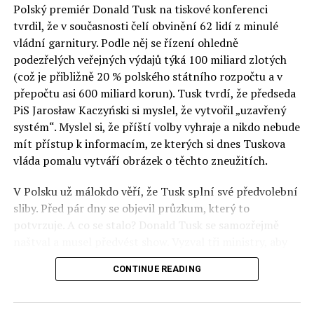
Polský premiér Donald Tusk na tiskové konferenci
Otázky spojené s vývojem umělé inteligence budou na
tvrdil, že v současnosti čelí obvinění 62 lidí z minulé
fóru AI zvláště diskutovanou oblastí. Fórum AI bude
vládní garnitury. Podle něj se řízení ohledně
zahrnovat vyhrazenou tematickou trať skládající se z
podezřelých veřejných výdajů týká 100 miliard zlotých
panelů, prezentací, workshopů a speciálních akcí.
(což je přibližně 20 % polského státního rozpočtu a v
Budou diskutovány klíčové otázky vlivu umělé
přepočtu asi 600 miliard korun). Tusk tvrdí, že předseda
inteligence ve společnosti, ale i v sektoru veřejných a
PiS Jarosław Kaczyński si myslel, že vytvořil „uzavřený
komerčních služeb. Budou se diskutovat problémy a
systém“. Myslel si, že příští volby vyhraje a nikdo nebude
výzvy, kterým bude muset trh čelit tváří v tvář zásadním
mít přístup k informacím, ze kterých si dnes Tuskova
technologickým změnám. Účastníci fóra také zváží, do
vláda pomalu vytváří obrázek o těchto zneužitích.
jaké míry investice do vědeckého výzkumu a moderních
V Polsku už málokdo věří, že Tusk splní své předvolební
technologií umělé inteligence v mnoha oblastech života
sliby. Před pár dny se objevil průzkum, který to
umožní Evropské unii obnovit konkurenceschopnost ve
potvrzuje. A co se stalo? Donald Tusk se samozřejmě
vztahu ke globálním ekonomikám a nutnosti zajistit
naštval a musel předvést show. Vyzval tři ministry, aby
bezpečnost evropských zemí.
před kamerami podepsali dohodu o stíhání členů PiS, a
CONTINUE READING
ti poslušně ono divadlo předvedli. Andrzej Domański
(finance), Tomasz Siemoniak (vnitro) a Adam Bodnar
(spravedlnost) podepsali teatrálně dohodu týkající se