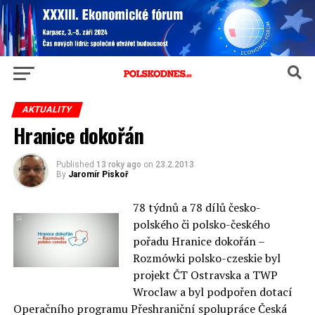
AKTUALITY
Hranice dokořán
Published
13 roky ago
on
23.2.2013
By
Jaromír Piskoř
78 týdnů a 78 dílů česko-
polského či polsko-českého
pořadu Hranice dokořán –
Rozmówki polsko-czeskie byl
projekt ČT Ostravska a TWP
Wroclaw a byl podpořen dotací
Operačního programu Přeshraniční spolupráce Česká