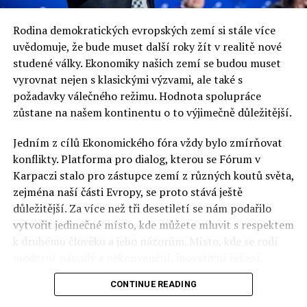
Rodina demokratických evropských zemí si stále více
uvědomuje, že bude muset další roky žít v realitě nové
Náměstkyně ministra
studené války. Ekonomiky našich zemí se budou muset
hospodářství G. Henclewska v
vyrovnat nejen s klasickými výzvami, ale také s
požadavky válečného režimu. Hodnota spolupráce
Praze o hospodářské
zůstane na našem kontinentu o to výjimečně důležitější.
spolupráci Polské a České
Jedním z cílů Ekonomického fóra vždy bylo zmírňovat
republiky
konflikty. Platforma pro dialog, kterou se Fórum v
Karpaczi stalo pro zástupce zemí z různých koutů světa,
Polsko-česká obchodní a investiční spolupráce,
zejména naší části Evropy, se proto stává ještě
společná opatření v oblasti propagace na trzích
důležitější. Za více než tři desetiletí se nám podařilo
třetích zemí a růst konkurenceschopnosti firem
vytvořit jedinečné místo, kde můžete mluvit s respektem
patřila mezi hlavní témata jednání náměstkyně
k druhému člověku a jeho názorům. Místo, kde se rodí
ministra hospodářství PR Grażyny Henclewské s
moderní nápady a nekonvenční, inovativní řešení.
náměstkem ministra průmyslu a obchodu České
CONTINUE READING
Polsko musí mít instituce, jejichž horizont činnosti je
republiky Milanem Hovorkou. Jednání proběhlo
delší než období, ve kterém byl u moci konkrétní
30. ledna 2013 .