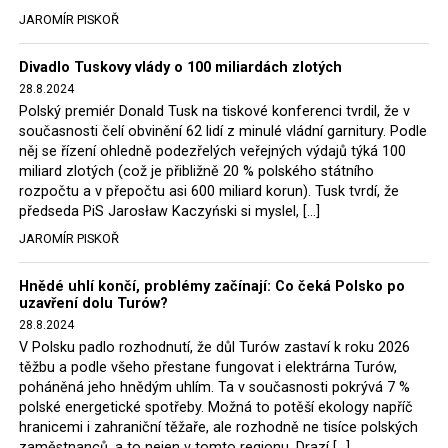
tehdejší opozice a dnes vládnoucí koalice, jako
JAROMÍR PISKOŘ
místopředseda Občanské platformy (PO) Rafał
Nejdůležitějším kritériem výběru byla cena a nabídka
Trzaskowski nebo lídr Hnutí Polsko 2050 Szymon
firmy Firesta – Fišer byla vyhodnocena jako
Divadlo Tuskovy vlády o 100 miliardách zlotých
Hołownia, přímo řekli, že by se polská vláda měla
nejlevnější. Její hodnota činí 54,7 mil. PLN brutto
28.8.2024
tomuto rozhodnutí podřídit.
(předpokládaný rozpočet investora činil 75 mil. PLN
Polský premiér Donald Tusk na tiskové konferenci tvrdil, že v
současnosti čelí obvinění 62 lidí z minulé vládní garnitury. Podle
brutto).
Rozhodnutí polského ministra spravedlnosti jistě potěší
něj se řízení ohledně podezřelých veřejných výdajů týká 100
německé, české a polské ekology, ale i těžaře. Je těžké si
miliard zlotých (což je přibližně 20 % polského státního
Délka nově budovaného úseku silnice jsou necelé tři
rozpočtu a v přepočtu asi 600 miliard korun). Tusk tvrdí, že
představit, že by o takové věci rozhodoval sám ministr
kilometry. Termín dokončení zakázky je 21 měsíců.
předseda PiS Jarosław Kaczyński si myslel, […]
Bodnar. Musel získat politický souhlas vládnoucí koalice.
JAROMÍR PISKOŘ
Stále jsou totiž platné argumenty Morawieckého vlády,
Prameny: www.wnp.pl
že důl i elektrárna jsou – kromě zabezpečování cca 7 %
Hnědé uhlí končí, problémy začínají: Co čeká Polsko po
polského energetického mixu – klíčovými podniky, spolu
uzavření dolu Turów?
se svými dceřinými společnostmi zaměstnávají cca pět
28.8.2024
tisíc lidí. Navíc s činností dolu a elektrárny nepřímo
Růst tržeb maloobchodního
V Polsku padlo rozhodnutí, že důl Turów zastaví k roku 2026
souvisí dalších několik desítek tisíc pracovních míst v
těžbu a podle všeho přestane fungovat i elektrárna Turów,
prodeje v Polsku v lednu 2013
regionu. Zelená politika ale opět zvítězila.
poháněná jeho hnědým uhlím. Ta v současnosti pokrývá 7 %
polské energetické spotřeby. Možná to potěší ekology napříč
hranicemi i zahraniční těžaře, ale rozhodně ne tisíce polských
Rozhodnutí polského ministra spravedlnosti jistě potěší
Tržby maloobchodního prodeje v Polsku vzrostly
zaměstnanců, a to nejen v tomto regionu. Drazí […]