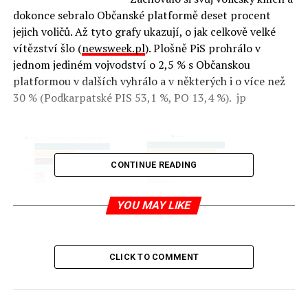
dokonce sebralo Občanské platformě deset procent
jejich voličů. Až tyto grafy ukazují, o jak celkově velké
vítězství šlo (
newsweek.pl
). Plošně PiS prohrálo v
jednom jediném vojvodství o 2,5 % s Občanskou
platformou v dalších vyhrálo a v některých i o více než
30 % (Podkarpatské PIS 53,1 %, PO 13,4 %). jp
CONTINUE READING
YOU MAY LIKE
CLICK TO COMMENT