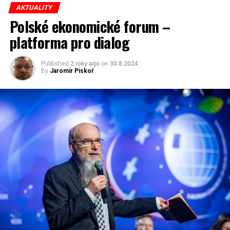
AKTUALITY
Polské ekonomické forum –
platforma pro dialog
Published
2 roky ago
on
30.8.2024
By
Jaromír Piskoř
RELATED TOPICS:
UP NEXT
Celkové výsledky voleb
DON'T MISS
Včera promluvil bůh smrti Thánatos, oplakávající své
dvojče
Jaromír Piskoř