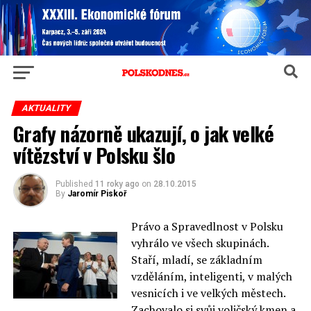
AKTUALITY
Grafy názorně ukazují, o jak velké
vítězství v Polsku šlo
Published
11 roky ago
on
28.10.2015
By
Jaromír Piskoř
Právo a Spravedlnost v Polsku
vyhrálo ve všech skupinách.
Staří, mladí, se základním
vzděláním, inteligenti, v malých
vesnicích i ve velkých městech.
Zachovalo si svůj voličský kmen a