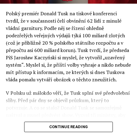
a východní Evropě.
Polský premiér Donald Tusk na tiskové konferenci
Otázky spojené s vývojem umělé inteligence budou na
tvrdil, že v současnosti čelí obvinění 62 lidí z minulé
fóru AI zvláště diskutovanou oblastí. Fórum AI bude
vládní garnitury. Podle něj se řízení ohledně
zahrnovat vyhrazenou tematickou trať skládající se z
podezřelých veřejných výdajů týká 100 miliard zlotých
panelů, prezentací, workshopů a speciálních akcí.
(což je přibližně 20 % polského státního rozpočtu a v
Budou diskutovány klíčové otázky vlivu umělé
přepočtu asi 600 miliard korun). Tusk tvrdí, že předseda
inteligence ve společnosti, ale i v sektoru veřejných a
PiS Jarosław Kaczyński si myslel, že vytvořil „uzavřený
komerčních služeb. Budou se diskutovat problémy a
systém“. Myslel si, že příští volby vyhraje a nikdo nebude
výzvy, kterým bude muset trh čelit tváří v tvář zásadním
mít přístup k informacím, ze kterých si dnes Tuskova
technologickým změnám. Účastníci fóra také zváží, do
vláda pomalu vytváří obrázek o těchto zneužitích.
jaké míry investice do vědeckého výzkumu a moderních
V Polsku už málokdo věří, že Tusk splní své předvolební
technologií umělé inteligence v mnoha oblastech života
sliby. Před pár dny se objevil průzkum, který to
umožní Evropské unii obnovit konkurenceschopnost ve
potvrzuje. A co se stalo? Donald Tusk se samozřejmě
vztahu ke globálním ekonomikám a nutnosti zajistit
naštval a musel předvést show. Vyzval tři ministry, aby
bezpečnost evropských zemí.
před kamerami podepsali dohodu o stíhání členů PiS, a
CONTINUE READING
ti poslušně ono divadlo předvedli. Andrzej Domański
(finance), Tomasz Siemoniak (vnitro) a Adam Bodnar