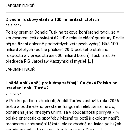
tehdejší opozice a dnes vládnoucí koalice, jako
JAROMÍR PISKOŘ
místopředseda Občanské platformy (PO) Rafał
Trzaskowski nebo lídr Hnutí Polsko 2050 Szymon
Divadlo Tuskovy vlády o 100 miliardách zlotých
Hołownia, přímo řekli, že by se polská vláda měla
28.8.2024
tomuto rozhodnutí podřídit.
Polský premiér Donald Tusk na tiskové konferenci tvrdil, že v
současnosti čelí obvinění 62 lidí z minulé vládní garnitury. Podle
Rozhodnutí polského ministra spravedlnosti jistě potěší
něj se řízení ohledně podezřelých veřejných výdajů týká 100
německé, české a polské ekology, ale i těžaře. Je těžké si
miliard zlotých (což je přibližně 20 % polského státního
rozpočtu a v přepočtu asi 600 miliard korun). Tusk tvrdí, že
představit, že by o takové věci rozhodoval sám ministr
předseda PiS Jarosław Kaczyński si myslel, […]
Bodnar. Musel získat politický souhlas vládnoucí koalice.
JAROMÍR PISKOŘ
Stále jsou totiž platné argumenty Morawieckého vlády,
že důl i elektrárna jsou – kromě zabezpečování cca 7 %
Hnědé uhlí končí, problémy začínají: Co čeká Polsko po
polského energetického mixu – klíčovými podniky, spolu
uzavření dolu Turów?
se svými dceřinými společnostmi zaměstnávají cca pět
28.8.2024
tisíc lidí. Navíc s činností dolu a elektrárny nepřímo
V Polsku padlo rozhodnutí, že důl Turów zastaví k roku 2026
souvisí dalších několik desítek tisíc pracovních míst v
těžbu a podle všeho přestane fungovat i elektrárna Turów,
regionu. Zelená politika ale opět zvítězila.
poháněná jeho hnědým uhlím. Ta v současnosti pokrývá 7 %
polské energetické spotřeby. Možná to potěší ekology napříč
hranicemi i zahraniční těžaře, ale rozhodně ne tisíce polských
Rozhodnutí polského ministra spravedlnosti jistě potěší
zaměstnanců, a to nejen v tomto regionu. Drazí […]