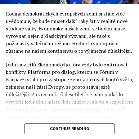
redaktor a editor polskodnes.cz
Rodina demokratických evropských zemí si stále více
uvědomuje, že bude muset další roky žít v realitě nové
studené války. Ekonomiky našich zemí se budou muset
vyrovnat nejen s klasickými výzvami, ale také s
požadavky válečného režimu. Hodnota spolupráce
zůstane na našem kontinentu o to výjimečně důležitější.
Jedním z cílů Ekonomického fóra vždy bylo zmírňovat
konflikty. Platforma pro dialog, kterou se Fórum v
Karpaczi stalo pro zástupce zemí z různých koutů světa,
zejména naší části Evropy, se proto stává ještě
důležitější. Za více než tři desetiletí se nám podařilo
vytvořit jedinečné místo, kde můžete mluvit s respektem
k druhému člověku a jeho názorům. Místo, kde se rodí
moderní nápady a nekonvenční, inovativní řešení.
CONTINUE READING
Polsko musí mít instituce, jejichž horizont činnosti je
delší než období, ve kterém byl u moci konkrétní