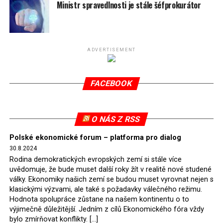
spotřeby.
Ministr spravedlnosti je stále šéfprokurátor
Připomeňme, že ukončení těžby hnědého uhlí pro
elektrárnu Turów nařídil Soudní dvůr Evropské unie
(SDEU) v souvislosti se stížnostmi českých samospráv
ADVERTISEMENT
verdiktem španělské soudkyně Rosario Silva de Lapureta
v květnu 2021. Vláda premiéra Morawieckého však
FACEBOOK
tomuto rozhodnutí nevyhověla, proto na žádost
Evropské komise uložil SDEU v září 2021 Polsku denní
pokutu ve výši 500 tisíc eur.
O NÁS Z RSS
Tento trest byl účtován téměř půl roku, až do února
Polské ekonomické forum – platforma pro dialog
2022, než byl tento případ z důvodu uzavření dohody
30.8.2024
Polska s Českou republikou o odstranění příčin sporu o
Rodina demokratických evropských zemí si stále více
důl Turów vymazán z rejstříku tribunálu. Celkem si
uvědomuje, že bude muset další roky žít v realitě nové studené
Polsko nechalo z přiznaných evropských fondů odečíst
války. Ekonomiky našich zemí se budou muset vyrovnat nejen s
asi 70 milionů eur na pokutách a 45 milionů eur
klasickými výzvami, ale také s požadavky válečného režimu.
Hodnota spolupráce zůstane na našem kontinentu o to
zaplatilo jako odškodnění České republice – ale jak důl,
výjimečně důležitější. Jedním z cílů Ekonomického fóra vždy
tak elektrárna nadále fungovaly. Už tehdy zástupci
bylo zmírňovat konflikty. […]