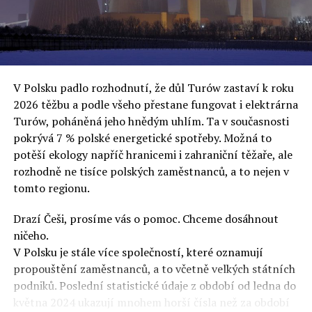
oslovuje své voliče, bublinu šílenců, kteří mu všechno
uvěří a nebudou se ptát na podrobnosti,“ řekl Rafał
Ziemkiewicz, redaktor týdeníku Do Rzeczy a ironicky
dodal: „Když se nynějšímu vedení státního hřebčince
podařilo prodat na aukci 10 plemenných koní za 600
V Polsku padlo rozhodnutí, že důl Turów zastaví k roku
000 euro, bylo to provládními médii oslavované jako
2026 těžbu a podle všeho přestane fungovat i elektrárna
velký úspěch. Za vlády PiS se 14 koní prodalo za 2,5
Turów, poháněná jeho hnědým uhlím. Ta v současnosti
milionu euro, což bylo stejnou mediální partou
pokrývá 7 % polské energetické spotřeby. Možná to
komentováno jako konec polského chovu koní. Ve vidění
potěší ekology napříč hranicemi i zahraniční těžaře, ale
kontrolorů činnosti PiS ale určitě šlo při prodeji koní o
rozhodně ne tisíce polských zaměstnanců, a to nejen v
praní peněz či jinou nelegální činnost.“
tomto regionu.
Tuskova čísla jsou ale ujetá i jinde, pokračoval
Ziemkiewicz. „Ve vládní aféře PiS kolem vydávání víz
Drazí Češi, prosíme vás o pomoc. Chceme dosáhnout
Tusk tvrdil, že za vlády dnešní opozice se nelegálně
ničeho.
prodalo 600 000 víz do Polska. Byla na to dokonce
V Polsku je stále více společností, které oznamují
vytvořena parlamentní vyšetřovací komise, která přišla
propouštění zaměstnanců, a to včetně velkých státních
ale pouze na to, že 220 víz do Polska bylo
podniků. Poslední statistické údaje z období od ledna do
prostřednictvím úplatků uspíšeno, tedy že víza byla
května 2024 ukazují mnohem horší čísla než za období