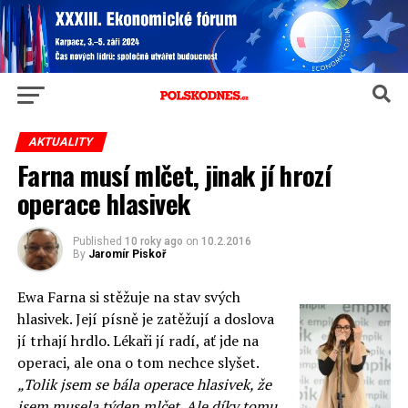
AKTUALITY
Farna musí mlčet, jinak jí hrozí
operace hlasivek
Published
10 roky ago
on
10.2.2016
By
Jaromír Piskoř
Ewa Farna si stěžuje na stav svých
hlasivek. Její písně je zatěžují a doslova
jí trhají hrdlo. Lékaři jí radí, ať jde na
operaci, ale ona o tom nechce slyšet.
„Tolik jsem se bála operace hlasivek, že
jsem musela týden mlčet. Ale díky tomu