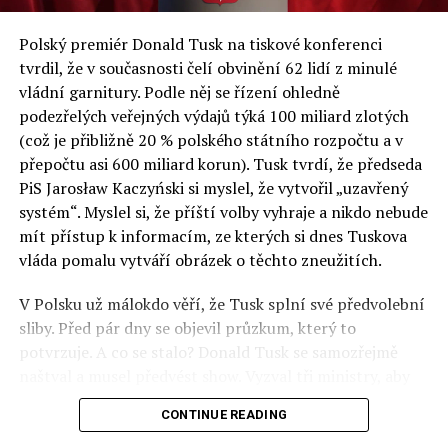
a východní Evropě.
Polský premiér Donald Tusk na tiskové konferenci
Otázky spojené s vývojem umělé inteligence budou na
tvrdil, že v současnosti čelí obvinění 62 lidí z minulé
fóru AI zvláště diskutovanou oblastí. Fórum AI bude
vládní garnitury. Podle něj se řízení ohledně
zahrnovat vyhrazenou tematickou trať skládající se z
podezřelých veřejných výdajů týká 100 miliard zlotých
panelů, prezentací, workshopů a speciálních akcí.
(což je přibližně 20 % polského státního rozpočtu a v
Budou diskutovány klíčové otázky vlivu umělé
přepočtu asi 600 miliard korun). Tusk tvrdí, že předseda
inteligence ve společnosti, ale i v sektoru veřejných a
PiS Jarosław Kaczyński si myslel, že vytvořil „uzavřený
komerčních služeb. Budou se diskutovat problémy a
systém“. Myslel si, že příští volby vyhraje a nikdo nebude
výzvy, kterým bude muset trh čelit tváří v tvář zásadním
mít přístup k informacím, ze kterých si dnes Tuskova
technologickým změnám. Účastníci fóra také zváží, do
vláda pomalu vytváří obrázek o těchto zneužitích.
jaké míry investice do vědeckého výzkumu a moderních
V Polsku už málokdo věří, že Tusk splní své předvolební
technologií umělé inteligence v mnoha oblastech života
sliby. Před pár dny se objevil průzkum, který to
umožní Evropské unii obnovit konkurenceschopnost ve
potvrzuje. A co se stalo? Donald Tusk se samozřejmě
vztahu ke globálním ekonomikám a nutnosti zajistit
naštval a musel předvést show. Vyzval tři ministry, aby
bezpečnost evropských zemí.
před kamerami podepsali dohodu o stíhání členů PiS, a
CONTINUE READING
ti poslušně ono divadlo předvedli. Andrzej Domański
(finance), Tomasz Siemoniak (vnitro) a Adam Bodnar