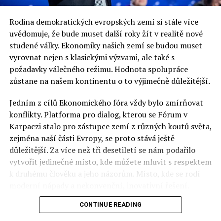
Rodina demokratických evropských zemí si stále více
uvědomuje, že bude muset další roky žít v realitě nové
studené války. Ekonomiky našich zemí se budou muset
vyrovnat nejen s klasickými výzvami, ale také s
požadavky válečného režimu. Hodnota spolupráce
zůstane na našem kontinentu o to výjimečně důležitější.
Jedním z cílů Ekonomického fóra vždy bylo zmírňovat
konflikty. Platforma pro dialog, kterou se Fórum v
Karpaczi stalo pro zástupce zemí z různých koutů světa,
zejména naší části Evropy, se proto stává ještě
důležitější. Za více než tři desetiletí se nám podařilo
vytvořit jedinečné místo, kde můžete mluvit s respektem
k druhému člověku a jeho názorům. Místo, kde se rodí
moderní nápady a nekonvenční, inovativní řešení.
CONTINUE READING
Polsko musí mít instituce, jejichž horizont činnosti je
delší než období, ve kterém byl u moci konkrétní