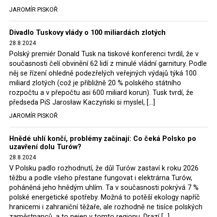
tehdejší opozice a dnes vládnoucí koalice, jako
JAROMÍR PISKOŘ
místopředseda Občanské platformy (PO) Rafał
Trzaskowski nebo lídr Hnutí Polsko 2050 Szymon
Divadlo Tuskovy vlády o 100 miliardách zlotých
Hołownia, přímo řekli, že by se polská vláda měla
28.8.2024
tomuto rozhodnutí podřídit.
Polský premiér Donald Tusk na tiskové konferenci tvrdil, že v
současnosti čelí obvinění 62 lidí z minulé vládní garnitury. Podle
Rozhodnutí polského ministra spravedlnosti jistě potěší
něj se řízení ohledně podezřelých veřejných výdajů týká 100
německé, české a polské ekology, ale i těžaře. Je těžké si
miliard zlotých (což je přibližně 20 % polského státního
rozpočtu a v přepočtu asi 600 miliard korun). Tusk tvrdí, že
představit, že by o takové věci rozhodoval sám ministr
předseda PiS Jarosław Kaczyński si myslel, […]
Bodnar. Musel získat politický souhlas vládnoucí koalice.
JAROMÍR PISKOŘ
Stále jsou totiž platné argumenty Morawieckého vlády,
že důl i elektrárna jsou – kromě zabezpečování cca 7 %
Hnědé uhlí končí, problémy začínají: Co čeká Polsko po
polského energetického mixu – klíčovými podniky, spolu
uzavření dolu Turów?
se svými dceřinými společnostmi zaměstnávají cca pět
28.8.2024
tisíc lidí. Navíc s činností dolu a elektrárny nepřímo
V Polsku padlo rozhodnutí, že důl Turów zastaví k roku 2026
souvisí dalších několik desítek tisíc pracovních míst v
těžbu a podle všeho přestane fungovat i elektrárna Turów,
regionu. Zelená politika ale opět zvítězila.
poháněná jeho hnědým uhlím. Ta v současnosti pokrývá 7 %
polské energetické spotřeby. Možná to potěší ekology napříč
hranicemi i zahraniční těžaře, ale rozhodně ne tisíce polských
Rozhodnutí polského ministra spravedlnosti jistě potěší
zaměstnanců, a to nejen v tomto regionu. Drazí […]