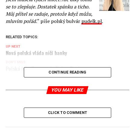
se to zlepšuje. Dostatek spánku a ticho.
Můj přítel se raduje, protože když můžu,
mluvím pořád.
“ píše polský bulvár
pudelk.pl
.
RELATED TOPICS:
UP NEXT
Nová polská vláda ničí banky
DON'T MISS
Polská letadla rezaví někde v Rusku
CONTINUE READING
Jaromír Piskoř
YOU MAY LIKE
redaktor a editor polskodnes.cz
CLICK TO COMMENT