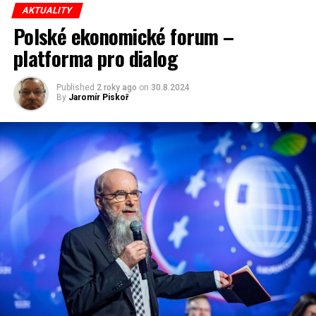
AKTUALITY
Polské ekonomické forum –
platforma pro dialog
Published
2 roky ago
on
30.8.2024
By
Jaromír Piskoř