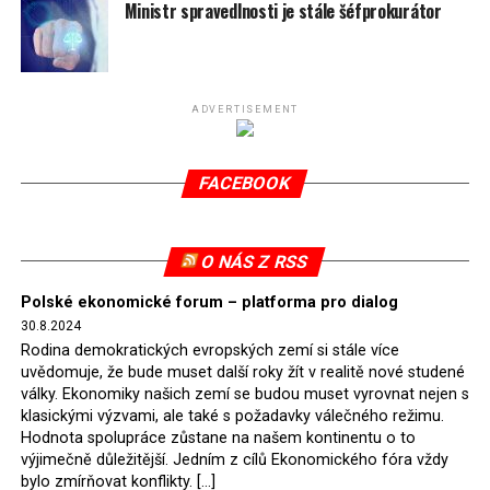
spotřeby.
Ministr spravedlnosti je stále šéfprokurátor
Připomeňme, že ukončení těžby hnědého uhlí pro
elektrárnu Turów nařídil Soudní dvůr Evropské unie
(SDEU) v souvislosti se stížnostmi českých samospráv
ADVERTISEMENT
verdiktem španělské soudkyně Rosario Silva de Lapureta
v květnu 2021. Vláda premiéra Morawieckého však
FACEBOOK
tomuto rozhodnutí nevyhověla, proto na žádost
Evropské komise uložil SDEU v září 2021 Polsku denní
pokutu ve výši 500 tisíc eur.
O NÁS Z RSS
Tento trest byl účtován téměř půl roku, až do února
Polské ekonomické forum – platforma pro dialog
2022, než byl tento případ z důvodu uzavření dohody
30.8.2024
Polska s Českou republikou o odstranění příčin sporu o
Rodina demokratických evropských zemí si stále více
důl Turów vymazán z rejstříku tribunálu. Celkem si
uvědomuje, že bude muset další roky žít v realitě nové studené
Polsko nechalo z přiznaných evropských fondů odečíst
války. Ekonomiky našich zemí se budou muset vyrovnat nejen s
asi 70 milionů eur na pokutách a 45 milionů eur
klasickými výzvami, ale také s požadavky válečného režimu.
Hodnota spolupráce zůstane na našem kontinentu o to
zaplatilo jako odškodnění České republice – ale jak důl,
výjimečně důležitější. Jedním z cílů Ekonomického fóra vždy
tak elektrárna nadále fungovaly. Už tehdy zástupci
bylo zmírňovat konflikty. […]