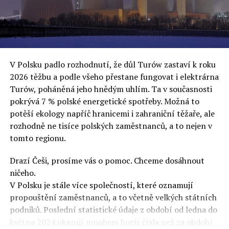
oslovuje své voliče, bublinu šílenců, kteří mu všechno
uvěří a nebudou se ptát na podrobnosti,“ řekl Rafał
Ziemkiewicz, redaktor týdeníku Do Rzeczy a ironicky
dodal: „Když se nynějšímu vedení státního hřebčince
podařilo prodat na aukci 10 plemenných koní za 600
V Polsku padlo rozhodnutí, že důl Turów zastaví k roku
000 euro, bylo to provládními médii oslavované jako
2026 těžbu a podle všeho přestane fungovat i elektrárna
velký úspěch. Za vlády PiS se 14 koní prodalo za 2,5
Turów, poháněná jeho hnědým uhlím. Ta v současnosti
milionu euro, což bylo stejnou mediální partou
pokrývá 7 % polské energetické spotřeby. Možná to
komentováno jako konec polského chovu koní. Ve vidění
potěší ekology napříč hranicemi i zahraniční těžaře, ale
kontrolorů činnosti PiS ale určitě šlo při prodeji koní o
rozhodně ne tisíce polských zaměstnanců, a to nejen v
praní peněz či jinou nelegální činnost.“
tomto regionu.
Tuskova čísla jsou ale ujetá i jinde, pokračoval
Ziemkiewicz. „Ve vládní aféře PiS kolem vydávání víz
Drazí Češi, prosíme vás o pomoc. Chceme dosáhnout
Tusk tvrdil, že za vlády dnešní opozice se nelegálně
ničeho.
prodalo 600 000 víz do Polska. Byla na to dokonce
V Polsku je stále více společností, které oznamují
vytvořena parlamentní vyšetřovací komise, která přišla
propouštění zaměstnanců, a to včetně velkých státních
ale pouze na to, že 220 víz do Polska bylo
podniků. Poslední statistické údaje z období od ledna do
prostřednictvím úplatků uspíšeno, tedy že víza byla
května 2024 ukazují mnohem horší čísla než za období