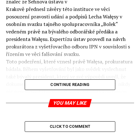
znalec ze Sehnova ústavu v
Krakově přednesl závěry této instituce ve věci
posouzení pravosti udání a podpisů Lecha Wałęsy v
osobním svazku tajného spolupracovníka „Bolek“
vedeném právě na bývalého odborářské předáka a
presidenta Wałęsu. Expertízu ústav provedl na návrh
prokurátora z vyšetřovacího odboru IPN v souvislosti s
řízením ve věci falšování svazku.
Toto podezření, které vznesl právě Wałęsa, prokuratura
bádala. Během vyšetřování byl jako svědek vyslechnut
také bývalý president, který ve své výpovědi uvedl, že
dokumentace tajné policie SB je podvrhem, že on nikdy
CONTINUE READING
nic nepodepsal či nenapsal pro komunistickou tajnou
policii SB. Výsledek expertízy je jednoznačný – takřka
YOU MAY LIKE
všechny dokumenty, včetně potvrzení příjmu peněz za
udání – jsou autentické a psal je svědek, čili Lech Wałęsa.
Znamená to, že vyšetřovací odbor IPN bude patrně
CLICK TO COMMENT
muset zahájit trestní řízení se svědkem, který se v rámci
se procesního úkonu dopustil trestného činu křivé