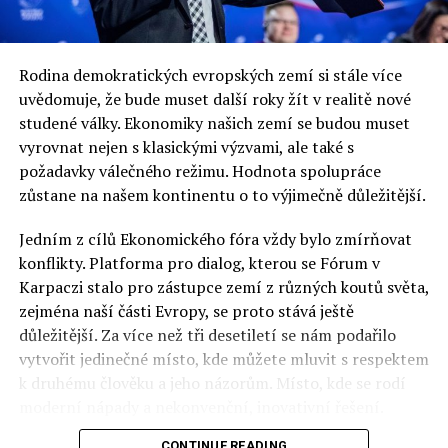
Taktéž je stále platné rozhodnutí IPN z roku 2005 o
tom, že Wałęsa je osobou poškozenou minulým režimem
– jde o jakousi obdobu uznání třetího odboje u nás.
Rodina demokratických evropských zemí si stále více
Osobní svazek Lecha Wałęsy vedený SB, byl objeven
uvědomuje, že bude muset další roky žít v realitě nové
teprve na počátku minulého roku v domě bývalého
studené války. Ekonomiky našich zemí se budou muset
komunistického ministra vnitra Kiszczaka. Jinými slovy,
vyrovnat nejen s klasickými výzvami, ale také s
znamená to, že předchozí rozhodnutí nevycházela z
požadavky válečného režimu. Hodnota spolupráce
kompletní dokumentace.
zůstane na našem kontinentu o to výjimečně důležitější.
Připomeňme ještě, že „Bolek“ byl tajným a placeným
spolupracovníkem SB v letech 1970-1976 a spolupráci
Jedním z cílů Ekonomického fóra vždy bylo zmírňovat
přerušila tajná policie poté, kdy zjistila, že agent „Bolek“
konflikty. Platforma pro dialog, kterou se Fórum v
si zprávy vymýšlí, jelikož chce neustále dostávat
Karpaczi stalo pro zástupce zemí z různých koutů světa,
finanční odměny za vypracovaná a předaná hlášení. V
zejména naší části Evropy, se proto stává ještě
počáteční fázi spolupráce však jeho udání byla pravdivá
důležitější. Za více než tři desetiletí se nám podařilo
a přičinila se k persekuci několika osob z gdaňské
vytvořit jedinečné místo, kde můžete mluvit s respektem
loděnice, které organisovaly činnost na ochranu práv
k druhému člověku a jeho názorům. Místo, kde se rodí
dělníků.
moderní nápady a nekonvenční, inovativní řešení.
CONTINUE READING