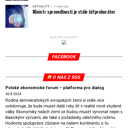
uhlím. Ta v současnosti pokrývá 7 % polské energetické
AKTUALITY
2 roky ago
spotřeby.
Ministr spravedlnosti je stále šéfprokurátor
Připomeňme, že ukončení těžby hnědého uhlí pro
elektrárnu Turów nařídil Soudní dvůr Evropské unie
(SDEU) v souvislosti se stížnostmi českých samospráv
ADVERTISEMENT
verdiktem španělské soudkyně Rosario Silva de Lapureta
v květnu 2021. Vláda premiéra Morawieckého však
FACEBOOK
tomuto rozhodnutí nevyhověla, proto na žádost
Evropské komise uložil SDEU v září 2021 Polsku denní
pokutu ve výši 500 tisíc eur.
O NÁS Z RSS
Tento trest byl účtován téměř půl roku, až do února
Polské ekonomické forum – platforma pro dialog
2022, než byl tento případ z důvodu uzavření dohody
30.8.2024
Polska s Českou republikou o odstranění příčin sporu o
Rodina demokratických evropských zemí si stále více
důl Turów vymazán z rejstříku tribunálu. Celkem si
uvědomuje, že bude muset další roky žít v realitě nové studené
Polsko nechalo z přiznaných evropských fondů odečíst
války. Ekonomiky našich zemí se budou muset vyrovnat nejen s
asi 70 milionů eur na pokutách a 45 milionů eur
klasickými výzvami, ale také s požadavky válečného režimu.
Hodnota spolupráce zůstane na našem kontinentu o to
zaplatilo jako odškodnění České republice – ale jak důl,