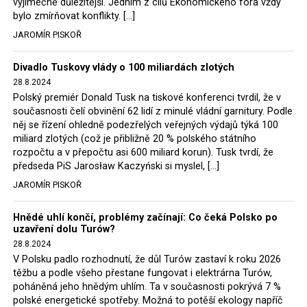
výjimečně důležitější. Jedním z cílů Ekonomického fóra vždy
tak elektrárna nadále fungovaly. Už tehdy zástupci
bylo zmírňovat konflikty. […]
tehdejší opozice a dnes vládnoucí koalice, jako
JAROMÍR PISKOŘ
místopředseda Občanské platformy (PO) Rafał
Trzaskowski nebo lídr Hnutí Polsko 2050 Szymon
Divadlo Tuskovy vlády o 100 miliardách zlotých
Hołownia, přímo řekli, že by se polská vláda měla
28.8.2024
tomuto rozhodnutí podřídit.
Polský premiér Donald Tusk na tiskové konferenci tvrdil, že v
současnosti čelí obvinění 62 lidí z minulé vládní garnitury. Podle
Rozhodnutí polského ministra spravedlnosti jistě potěší
něj se řízení ohledně podezřelých veřejných výdajů týká 100
německé, české a polské ekology, ale i těžaře. Je těžké si
miliard zlotých (což je přibližně 20 % polského státního
rozpočtu a v přepočtu asi 600 miliard korun). Tusk tvrdí, že
představit, že by o takové věci rozhodoval sám ministr
předseda PiS Jarosław Kaczyński si myslel, […]
Bodnar. Musel získat politický souhlas vládnoucí koalice.
JAROMÍR PISKOŘ
Stále jsou totiž platné argumenty Morawieckého vlády,
že důl i elektrárna jsou – kromě zabezpečování cca 7 %
Hnědé uhlí končí, problémy začínají: Co čeká Polsko po
polského energetického mixu – klíčovými podniky, spolu
uzavření dolu Turów?
se svými dceřinými společnostmi zaměstnávají cca pět
28.8.2024
tisíc lidí. Navíc s činností dolu a elektrárny nepřímo
V Polsku padlo rozhodnutí, že důl Turów zastaví k roku 2026
souvisí dalších několik desítek tisíc pracovních míst v
těžbu a podle všeho přestane fungovat i elektrárna Turów,
regionu. Zelená politika ale opět zvítězila.
poháněná jeho hnědým uhlím. Ta v současnosti pokrývá 7 %
polské energetické spotřeby. Možná to potěší ekology napříč