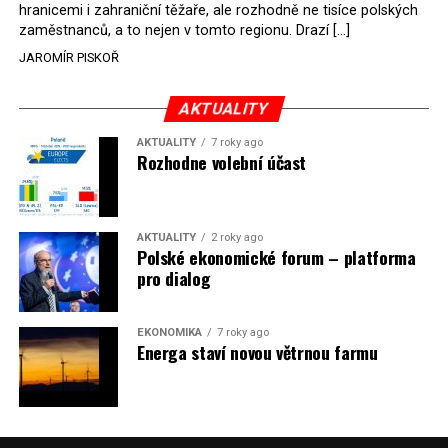
hranicemi i zahraniční těžaře, ale rozhodně ne tisíce polských
Rozhodnutí polského ministra spravedlnosti jistě potěší
zaměstnanců, a to nejen v tomto regionu. Drazí […]
německé, české a polské ekology, kteří žalobu u
JAROMÍR PISKOŘ
správního soudu podali, ale také německé a české
hnědouhelné těžaře, kteří do polské elektrárny budou
možná vozit své hnědé uhlí. ČEZ bude také spokojen –
AKTUALITY
škrtnutím 7 % elektřiny znamená totiž pro Polsko zcela
AKTUALITY
7 roky ago
neplánované a nečekané skokové zvýšení závislosti na
Rozhodne volební účast
dovozu elektřiny už od roku 2027.
Jaromír Piskoř
AKTUALITY
2 roky ago
Polské ekonomické forum – platforma
(psáno pro info.cz)
pro dialog
EKONOMIKA
7 roky ago
Energa staví novou větrnou farmu