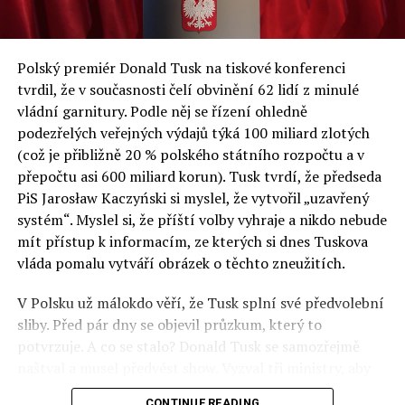
ze SGH již posedmé představili analýzy nejdůležitějších
ekonomických a sociálních problémů v Polsku a střední
a východní Evropě.
Polský premiér Donald Tusk na tiskové konferenci
Otázky spojené s vývojem umělé inteligence budou na
tvrdil, že v současnosti čelí obvinění 62 lidí z minulé
fóru AI zvláště diskutovanou oblastí. Fórum AI bude
vládní garnitury. Podle něj se řízení ohledně
zahrnovat vyhrazenou tematickou trať skládající se z
podezřelých veřejných výdajů týká 100 miliard zlotých
panelů, prezentací, workshopů a speciálních akcí.
(což je přibližně 20 % polského státního rozpočtu a v
Budou diskutovány klíčové otázky vlivu umělé
přepočtu asi 600 miliard korun). Tusk tvrdí, že předseda
inteligence ve společnosti, ale i v sektoru veřejných a
PiS Jarosław Kaczyński si myslel, že vytvořil „uzavřený
komerčních služeb. Budou se diskutovat problémy a
systém“. Myslel si, že příští volby vyhraje a nikdo nebude
výzvy, kterým bude muset trh čelit tváří v tvář zásadním
mít přístup k informacím, ze kterých si dnes Tuskova
technologickým změnám. Účastníci fóra také zváží, do
vláda pomalu vytváří obrázek o těchto zneužitích.
jaké míry investice do vědeckého výzkumu a moderních
V Polsku už málokdo věří, že Tusk splní své předvolební
technologií umělé inteligence v mnoha oblastech života
sliby. Před pár dny se objevil průzkum, který to
umožní Evropské unii obnovit konkurenceschopnost ve
potvrzuje. A co se stalo? Donald Tusk se samozřejmě
vztahu ke globálním ekonomikám a nutnosti zajistit
naštval a musel předvést show. Vyzval tři ministry, aby
bezpečnost evropských zemí.
před kamerami podepsali dohodu o stíhání členů PiS, a
CONTINUE READING