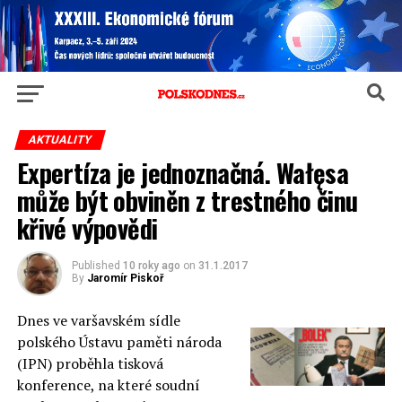
AKTUALITY
Expertíza je jednoznačná. Wałęsa
může být obviněn z trestného činu
křivé výpovědi
Published
10 roky ago
on
31.1.2017
By
Jaromír Piskoř
Dnes ve varšavském sídle
polského Ústavu paměti národa
(IPN) proběhla tisková
konference, na které soudní