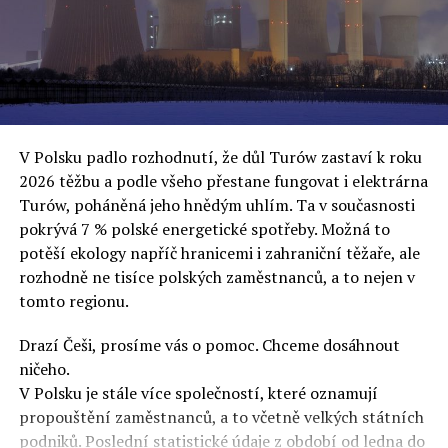
„Myslím, že je to cynické chování Donalda Tuska, který
oslovuje své voliče, bublinu šílenců, kteří mu všechno
uvěří a nebudou se ptát na podrobnosti,“ řekl Rafał
Ziemkiewicz, redaktor týdeníku Do Rzeczy a ironicky
dodal: „Když se nynějšímu vedení státního hřebčince
podařilo prodat na aukci 10 plemenných koní za 600
V Polsku padlo rozhodnutí, že důl Turów zastaví k roku
000 euro, bylo to provládními médii oslavované jako
2026 těžbu a podle všeho přestane fungovat i elektrárna
velký úspěch. Za vlády PiS se 14 koní prodalo za 2,5
Turów, poháněná jeho hnědým uhlím. Ta v současnosti
milionu euro, což bylo stejnou mediální partou
pokrývá 7 % polské energetické spotřeby. Možná to
komentováno jako konec polského chovu koní. Ve vidění
potěší ekology napříč hranicemi i zahraniční těžaře, ale
kontrolorů činnosti PiS ale určitě šlo při prodeji koní o
rozhodně ne tisíce polských zaměstnanců, a to nejen v
praní peněz či jinou nelegální činnost.“
tomto regionu.
Tuskova čísla jsou ale ujetá i jinde, pokračoval
Ziemkiewicz. „Ve vládní aféře PiS kolem vydávání víz
Drazí Češi, prosíme vás o pomoc. Chceme dosáhnout
Tusk tvrdil, že za vlády dnešní opozice se nelegálně
ničeho.
prodalo 600 000 víz do Polska. Byla na to dokonce
V Polsku je stále více společností, které oznamují
vytvořena parlamentní vyšetřovací komise, která přišla
propouštění zaměstnanců, a to včetně velkých státních
ale pouze na to, že 220 víz do Polska bylo
podniků. Poslední statistické údaje z období od ledna do