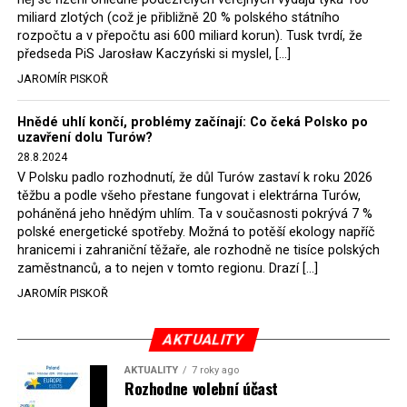
miliard zlotých (což je přibližně 20 % polského státního
rozpočtu a v přepočtu asi 600 miliard korun). Tusk tvrdí, že
předseda PiS Jarosław Kaczyński si myslel, […]
JAROMÍR PISKOŘ
Hnědé uhlí končí, problémy začínají: Co čeká Polsko po
uzavření dolu Turów?
28.8.2024
V Polsku padlo rozhodnutí, že důl Turów zastaví k roku 2026
těžbu a podle všeho přestane fungovat i elektrárna Turów,
poháněná jeho hnědým uhlím. Ta v současnosti pokrývá 7 %
polské energetické spotřeby. Možná to potěší ekology napříč
hranicemi i zahraniční těžaře, ale rozhodně ne tisíce polských
zaměstnanců, a to nejen v tomto regionu. Drazí […]
JAROMÍR PISKOŘ
AKTUALITY
AKTUALITY
7 roky ago
Rozhodne volební účast