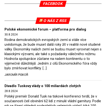
společnosti konečně donutily polský stát, aby od nich
FACEBOOK
převzal doly a další uhelná aktiva a ty do konce příštího
roku přejdou i s horníky do ryze státních rukou. Státem
ovládaným energetickým společnostem se tak uvolní
O NÁS Z RSS
ruce a budou schopny financovat z nových úvěrů
zelenou energetiku a uhlí pro provoz dožívajících
Polské ekonomické forum – platforma pro dialog
30.8.2024
elektráren budou nakupovat za určené ceny ze státních
Rodina demokratických evropských zemí si stále více
dolů. Taková je energetická politika nové polské vlády.
uvědomuje, že bude muset další roky žít v realitě nové studené
Ostatně expert Onichimowski podotkl, že na evropském
války. Ekonomiky našich zemí se budou muset vyrovnat nejen s
trhu s elektřinou je jí dost a je levná.
klasickými výzvami, ale také s požadavky válečného režimu.
Hodnota spolupráce zůstane na našem kontinentu o to
Jaromír Piskoř
výjimečně důležitější. Jedním z cílů Ekonomického fóra vždy
bylo zmírňovat konflikty. […]
JAROMÍR PISKOŘ
Divadlo Tuskovy vlády o 100 miliardách zlotých
28.8.2024
Polský premiér Donald Tusk na tiskové konferenci tvrdil, že v
současnosti čelí obvinění 62 lidí z minulé vládní garnitury. Podle
něj se řízení ohledně podezřelých veřejných výdajů týká 100