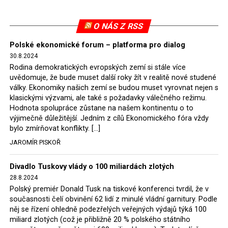
roku přejdou i s horníky do ryze státních rukou. Státem
ovládaným energetickým společnostem se tak uvolní
O NÁS Z RSS
ruce a budou schopny financovat z nových úvěrů
zelenou energetiku a uhlí pro provoz dožívajících
Polské ekonomické forum – platforma pro dialog
30.8.2024
elektráren budou nakupovat za určené ceny ze státních
Rodina demokratických evropských zemí si stále více
dolů. Taková je energetická politika nové polské vlády.
uvědomuje, že bude muset další roky žít v realitě nové studené
Ostatně expert Onichimowski podotkl, že na evropském
války. Ekonomiky našich zemí se budou muset vyrovnat nejen s
trhu s elektřinou je jí dost a je levná.
klasickými výzvami, ale také s požadavky válečného režimu.
Hodnota spolupráce zůstane na našem kontinentu o to
Jaromír Piskoř
výjimečně důležitější. Jedním z cílů Ekonomického fóra vždy
bylo zmírňovat konflikty. […]
JAROMÍR PISKOŘ
Divadlo Tuskovy vlády o 100 miliardách zlotých
28.8.2024
Polský premiér Donald Tusk na tiskové konferenci tvrdil, že v
současnosti čelí obvinění 62 lidí z minulé vládní garnitury. Podle
něj se řízení ohledně podezřelých veřejných výdajů týká 100
miliard zlotých (což je přibližně 20 % polského státního