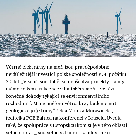
Větrné elektrárny na moři jsou pravděpodobně
nejdůležitější investicí polské společnosti PGE počátku
20. let. „V současné době jsou naše dva projekty – a my
máme celkem tři licence v Baltském moři – ve fázi
konečné dohody týkající se environmentálního
rozhodnutí. Máme měření větru, brzy budeme mít
geologické průzkumy.“ řekla Monika Morawiecka,
ředitelka PGE Baltica na konferenci v Bruselu. Uvedla
také, že spolupráce s Evropskou komisí je v této oblasti
velmi dobrá: „Jsou velmi vstřícní. Už mluvíme o