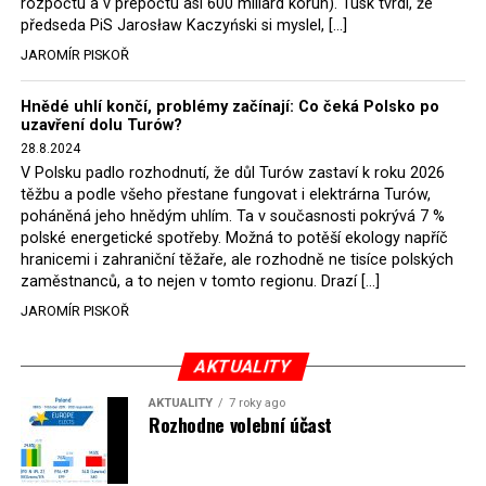
rozpočtu a v přepočtu asi 600 miliard korun). Tusk tvrdí, že
předseda PiS Jarosław Kaczyński si myslel, […]
JAROMÍR PISKOŘ
Hnědé uhlí končí, problémy začínají: Co čeká Polsko po
uzavření dolu Turów?
28.8.2024
V Polsku padlo rozhodnutí, že důl Turów zastaví k roku 2026
těžbu a podle všeho přestane fungovat i elektrárna Turów,
poháněná jeho hnědým uhlím. Ta v současnosti pokrývá 7 %
polské energetické spotřeby. Možná to potěší ekology napříč
hranicemi i zahraniční těžaře, ale rozhodně ne tisíce polských
zaměstnanců, a to nejen v tomto regionu. Drazí […]
JAROMÍR PISKOŘ
AKTUALITY
AKTUALITY
7 roky ago
Rozhodne volební účast