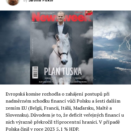
By
Jaromír Piskoř
60 % do roku 2030 (ze současných více než 80 procent).
V roce 2018 dosáhla spotřeba elektřiny v Polsku nejvyšší
úrovně v historii, téměř 171 TWh. 49,84 % energie
pochází z černého uhlí, 30 % z hnědého uhlí, 7 % z
pobřežních větrných farem a 13,16 % procenta z jiných
zdrojů. Návrh polské národní energetické politiky
předpokládá, že první větrná farma na moři bude
postavena po roce 2025. V roce 2030 mají mít farmy
kapacitu 4,6 GW a v roce 2040 má pocházet 10,3 GW
energie z pobřežních vod. Ministerstvo námořnictví a
vnitrozemské plavby uvádí, že potenciál větrné energie
v Baltském moři je 14 GW.
V Polsku jsou průkopníky projektů větrných elektráren
Evropská komise rozhodla o zahájení postupů při
na moři Polenergia a PGE, které jsou ve svých projektech
nadměrném schodku financí vůči Polsku a šesti dalším
nejdál. Zájem projevují i další společnosti, včetně PKN
zemím EU (Belgii, Francii, Itálii, Maďarsku, Maltě a
Orlen a Tauron. Investoři dnes rozhodují o umístění v
Slovensku). Důvodem je to, že deficit veřejných financí u
oblasti 1,2 tisíce km2. Pro rozvoj pobřežní větrné
nich výrazně překročil tříprocentní hranici. V případě
energie na základě druhé verze plánu rozvoje Baltského
Polska činil v roce 2023 5,1 % HDP.