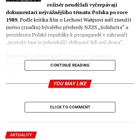
režisér neudělali vyčerpávají
dokumentaci nejvážnějšího tématu Polska po roce
1989.
Podle kritika film o Lechowi Wałęsovi měl zneužít
jméno (značku) bývalého předsedy NZZS „Solidarita“ a
prezidenta Polské republiky k propagandě v zahraničí
„protože tam je jednodušší zblbnout lidi než doma“.
To se tím, že film vypadl z nominací na Oscara
nepovedlo. Wajda a Głowacki podle něj odmítli
CONTINUE READING
shakespearovskou vizi Wałęsy, co by postavu
tragikomickou a nemorální. Pokud by udělali revizi jeho
YOU MAY LIKE
mýtu, mohli by udivit svět a mohli by mít velký úspěch a
obdržet cenu americké filmové akademie.
Scénárista a režisér neudělali
CLICK TO COMMENT
vyčerpávají dokumentaci
nejvážnějšího tématu Polska po
roce 1989.
To je právní důvod – podle
AKTUALITY
(PIFS) – pro žádost o vrácení dotace