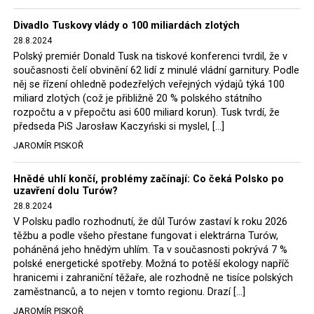
Trzaskowski nebo lídr Hnutí Polsko 2050 Szymon
Divadlo Tuskovy vlády o 100 miliardách zlotých
Hołownia, přímo řekli, že by se polská vláda měla
28.8.2024
tomuto rozhodnutí podřídit.
Polský premiér Donald Tusk na tiskové konferenci tvrdil, že v
současnosti čelí obvinění 62 lidí z minulé vládní garnitury. Podle
Rozhodnutí polského ministra spravedlnosti jistě potěší
něj se řízení ohledně podezřelých veřejných výdajů týká 100
německé, české a polské ekology, ale i těžaře. Je těžké si
miliard zlotých (což je přibližně 20 % polského státního
rozpočtu a v přepočtu asi 600 miliard korun). Tusk tvrdí, že
představit, že by o takové věci rozhodoval sám ministr
předseda PiS Jarosław Kaczyński si myslel, […]
Bodnar. Musel získat politický souhlas vládnoucí koalice.
JAROMÍR PISKOŘ
Stále jsou totiž platné argumenty Morawieckého vlády,
že důl i elektrárna jsou – kromě zabezpečování cca 7 %
Hnědé uhlí končí, problémy začínají: Co čeká Polsko po
polského energetického mixu – klíčovými podniky, spolu
uzavření dolu Turów?
se svými dceřinými společnostmi zaměstnávají cca pět
28.8.2024
tisíc lidí. Navíc s činností dolu a elektrárny nepřímo
V Polsku padlo rozhodnutí, že důl Turów zastaví k roku 2026
souvisí dalších několik desítek tisíc pracovních míst v
těžbu a podle všeho přestane fungovat i elektrárna Turów,
regionu. Zelená politika ale opět zvítězila.
poháněná jeho hnědým uhlím. Ta v současnosti pokrývá 7 %
polské energetické spotřeby. Možná to potěší ekology napříč
hranicemi i zahraniční těžaře, ale rozhodně ne tisíce polských
Rozhodnutí polského ministra spravedlnosti jistě potěší
zaměstnanců, a to nejen v tomto regionu. Drazí […]
německé, české a polské ekology, kteří žalobu u
JAROMÍR PISKOŘ
správního soudu podali, ale také německé a české