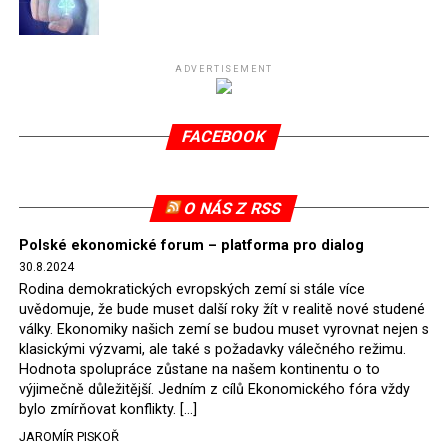
Připomeňme, že ukončení těžby hnědého uhlí pro
elektrárnu Turów nařídil Soudní dvůr Evropské unie
(SDEU) v souvislosti se stížnostmi českých samospráv
ADVERTISEMENT
verdiktem španělské soudkyně Rosario Silva de Lapureta
v květnu 2021. Vláda premiéra Morawieckého však
FACEBOOK
tomuto rozhodnutí nevyhověla, proto na žádost
Evropské komise uložil SDEU v září 2021 Polsku denní
pokutu ve výši 500 tisíc eur.
O NÁS Z RSS
Tento trest byl účtován téměř půl roku, až do února
Polské ekonomické forum – platforma pro dialog
2022, než byl tento případ z důvodu uzavření dohody
30.8.2024
Polska s Českou republikou o odstranění příčin sporu o
Rodina demokratických evropských zemí si stále více
důl Turów vymazán z rejstříku tribunálu. Celkem si
uvědomuje, že bude muset další roky žít v realitě nové studené
Polsko nechalo z přiznaných evropských fondů odečíst
války. Ekonomiky našich zemí se budou muset vyrovnat nejen s
asi 70 milionů eur na pokutách a 45 milionů eur
klasickými výzvami, ale také s požadavky válečného režimu.
Hodnota spolupráce zůstane na našem kontinentu o to
zaplatilo jako odškodnění České republice – ale jak důl,
výjimečně důležitější. Jedním z cílů Ekonomického fóra vždy
tak elektrárna nadále fungovaly. Už tehdy zástupci
bylo zmírňovat konflikty. […]
tehdejší opozice a dnes vládnoucí koalice, jako
JAROMÍR PISKOŘ
místopředseda Občanské platformy (PO) Rafał