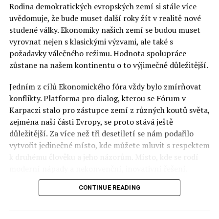
Jak změnit mentalitu Poláků?
Rodina demokratických evropských zemí si stále více
uvědomuje, že bude muset další roky žít v realitě nové
studené války. Ekonomiky našich zemí se budou muset
Jaromír Piskoř
vyrovnat nejen s klasickými výzvami, ale také s
požadavky válečného režimu. Hodnota spolupráce
zůstane na našem kontinentu o to výjimečně důležitější.
redaktor a editor polskodnes.cz
Jedním z cílů Ekonomického fóra vždy bylo zmírňovat
konflikty. Platforma pro dialog, kterou se Fórum v
Karpaczi stalo pro zástupce zemí z různých koutů světa,
zejména naší části Evropy, se proto stává ještě
důležitější. Za více než tři desetiletí se nám podařilo
vytvořit jedinečné místo, kde můžete mluvit s respektem
k druhému člověku a jeho názorům. Místo, kde se rodí
moderní nápady a nekonvenční, inovativní řešení.
CONTINUE READING
Polsko musí mít instituce, jejichž horizont činnosti je
delší než období, ve kterém byl u moci konkrétní
politický tým. Pouze to vám dává šanci skutečně řešit