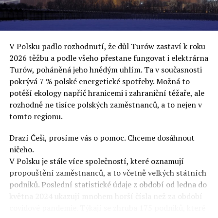
uvěří a nebudou se ptát na podrobnosti,“ řekl Rafał
Ziemkiewicz, redaktor týdeníku Do Rzeczy a ironicky
dodal: „Když se nynějšímu vedení státního hřebčince
podařilo prodat na aukci 10 plemenných koní za 600
V Polsku padlo rozhodnutí, že důl Turów zastaví k roku
000 euro, bylo to provládními médii oslavované jako
2026 těžbu a podle všeho přestane fungovat i elektrárna
velký úspěch. Za vlády PiS se 14 koní prodalo za 2,5
Turów, poháněná jeho hnědým uhlím. Ta v současnosti
milionu euro, což bylo stejnou mediální partou
pokrývá 7 % polské energetické spotřeby. Možná to
komentováno jako konec polského chovu koní. Ve vidění
potěší ekology napříč hranicemi i zahraniční těžaře, ale
kontrolorů činnosti PiS ale určitě šlo při prodeji koní o
rozhodně ne tisíce polských zaměstnanců, a to nejen v
praní peněz či jinou nelegální činnost.“
tomto regionu.
Tuskova čísla jsou ale ujetá i jinde, pokračoval
Ziemkiewicz. „Ve vládní aféře PiS kolem vydávání víz
Drazí Češi, prosíme vás o pomoc. Chceme dosáhnout
Tusk tvrdil, že za vlády dnešní opozice se nelegálně
ničeho.
prodalo 600 000 víz do Polska. Byla na to dokonce
V Polsku je stále více společností, které oznamují
vytvořena parlamentní vyšetřovací komise, která přišla
propouštění zaměstnanců, a to včetně velkých státních
ale pouze na to, že 220 víz do Polska bylo
podniků. Poslední statistické údaje z období od ledna do
prostřednictvím úplatků uspíšeno, tedy že víza byla
května 2024 ukazují mnohem horší čísla než za období
vydána přednostně. Ptá se dnes někdo Tuska, kam se
covidové pandemie. Týkají se zhruba 175 podniků, které
podělo oněch 599 780 uplacených víz? Nikdo se už