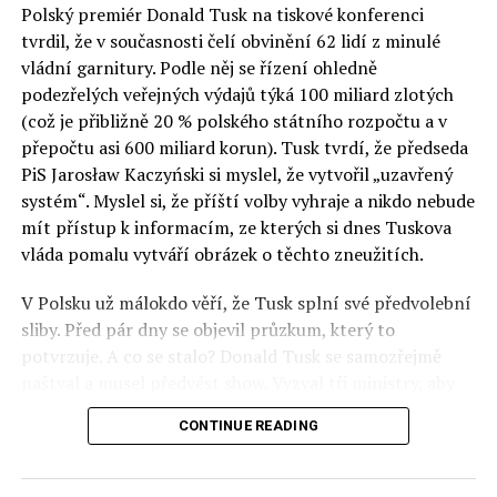
Polský premiér Donald Tusk na tiskové konferenci
Otázky spojené s vývojem umělé inteligence budou na
tvrdil, že v současnosti čelí obvinění 62 lidí z minulé
fóru AI zvláště diskutovanou oblastí. Fórum AI bude
vládní garnitury. Podle něj se řízení ohledně
zahrnovat vyhrazenou tematickou trať skládající se z
podezřelých veřejných výdajů týká 100 miliard zlotých
panelů, prezentací, workshopů a speciálních akcí.
(což je přibližně 20 % polského státního rozpočtu a v
Budou diskutovány klíčové otázky vlivu umělé
přepočtu asi 600 miliard korun). Tusk tvrdí, že předseda
inteligence ve společnosti, ale i v sektoru veřejných a
PiS Jarosław Kaczyński si myslel, že vytvořil „uzavřený
komerčních služeb. Budou se diskutovat problémy a
systém“. Myslel si, že příští volby vyhraje a nikdo nebude
výzvy, kterým bude muset trh čelit tváří v tvář zásadním
mít přístup k informacím, ze kterých si dnes Tuskova
technologickým změnám. Účastníci fóra také zváží, do
vláda pomalu vytváří obrázek o těchto zneužitích.
jaké míry investice do vědeckého výzkumu a moderních
V Polsku už málokdo věří, že Tusk splní své předvolební
technologií umělé inteligence v mnoha oblastech života
sliby. Před pár dny se objevil průzkum, který to
umožní Evropské unii obnovit konkurenceschopnost ve
potvrzuje. A co se stalo? Donald Tusk se samozřejmě
vztahu ke globálním ekonomikám a nutnosti zajistit
naštval a musel předvést show. Vyzval tři ministry, aby
bezpečnost evropských zemí.
před kamerami podepsali dohodu o stíhání členů PiS, a
CONTINUE READING
ti poslušně ono divadlo předvedli. Andrzej Domański
(finance), Tomasz Siemoniak (vnitro) a Adam Bodnar
(spravedlnost) podepsali teatrálně dohodu týkající se