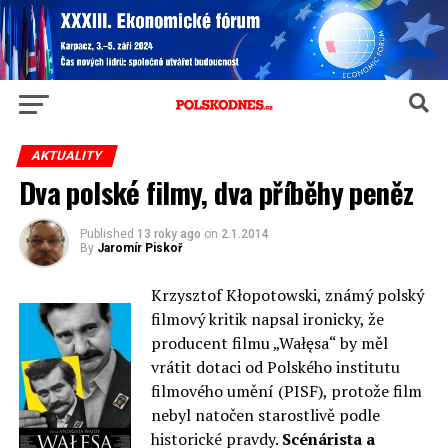
AKTUALITY
Dva polské filmy, dva příběhy peněz
Published
13 roky ago
on
2.1.2014
By
Jaromír Piskoř
Krzysztof Kłopotowski, známý polský
filmový kritik napsal ironicky, že
producent filmu „Wałęsa“ by měl
vrátit dotaci od Polského institutu
filmového umění (PISF), protože film
nebyl natočen starostlivě podle
historické pravdy.
Scénárista a