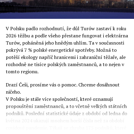
uvěří a nebudou se ptát na podrobnosti,“ řekl Rafał
Ziemkiewicz, redaktor týdeníku Do Rzeczy a ironicky
dodal: „Když se nynějšímu vedení státního hřebčince
podařilo prodat na aukci 10 plemenných koní za 600
V Polsku padlo rozhodnutí, že důl Turów zastaví k roku
000 euro, bylo to provládními médii oslavované jako
2026 těžbu a podle všeho přestane fungovat i elektrárna
velký úspěch. Za vlády PiS se 14 koní prodalo za 2,5
Turów, poháněná jeho hnědým uhlím. Ta v současnosti
milionu euro, což bylo stejnou mediální partou
pokrývá 7 % polské energetické spotřeby. Možná to
komentováno jako konec polského chovu koní. Ve vidění
potěší ekology napříč hranicemi i zahraniční těžaře, ale
kontrolorů činnosti PiS ale určitě šlo při prodeji koní o
rozhodně ne tisíce polských zaměstnanců, a to nejen v
praní peněz či jinou nelegální činnost.“
tomto regionu.
Tuskova čísla jsou ale ujetá i jinde, pokračoval
Ziemkiewicz. „Ve vládní aféře PiS kolem vydávání víz
Drazí Češi, prosíme vás o pomoc. Chceme dosáhnout
Tusk tvrdil, že za vlády dnešní opozice se nelegálně
ničeho.
prodalo 600 000 víz do Polska. Byla na to dokonce
V Polsku je stále více společností, které oznamují
vytvořena parlamentní vyšetřovací komise, která přišla
propouštění zaměstnanců, a to včetně velkých státních
ale pouze na to, že 220 víz do Polska bylo
podniků. Poslední statistické údaje z období od ledna do
prostřednictvím úplatků uspíšeno, tedy že víza byla
května 2024 ukazují mnohem horší čísla než za období
vydána přednostně. Ptá se dnes někdo Tuska, kam se
covidové pandemie. Týkají se zhruba 175 podniků, které
podělo oněch 599 780 uplacených víz? Nikdo se už