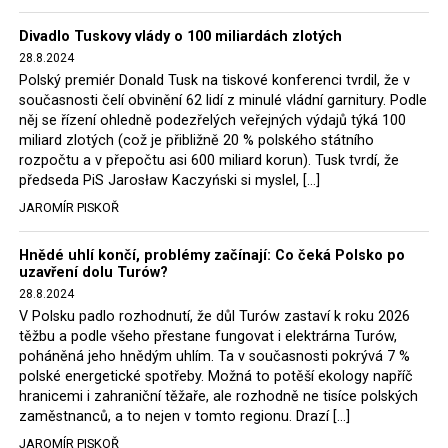
Trzaskowski nebo lídr Hnutí Polsko 2050 Szymon
Divadlo Tuskovy vlády o 100 miliardách zlotých
Hołownia, přímo řekli, že by se polská vláda měla
28.8.2024
tomuto rozhodnutí podřídit.
Polský premiér Donald Tusk na tiskové konferenci tvrdil, že v
současnosti čelí obvinění 62 lidí z minulé vládní garnitury. Podle
Rozhodnutí polského ministra spravedlnosti jistě potěší
něj se řízení ohledně podezřelých veřejných výdajů týká 100
německé, české a polské ekology, ale i těžaře. Je těžké si
miliard zlotých (což je přibližně 20 % polského státního
rozpočtu a v přepočtu asi 600 miliard korun). Tusk tvrdí, že
představit, že by o takové věci rozhodoval sám ministr
předseda PiS Jarosław Kaczyński si myslel, […]
Bodnar. Musel získat politický souhlas vládnoucí koalice.
JAROMÍR PISKOŘ
Stále jsou totiž platné argumenty Morawieckého vlády,
že důl i elektrárna jsou – kromě zabezpečování cca 7 %
Hnědé uhlí končí, problémy začínají: Co čeká Polsko po
polského energetického mixu – klíčovými podniky, spolu
uzavření dolu Turów?
se svými dceřinými společnostmi zaměstnávají cca pět
28.8.2024
tisíc lidí. Navíc s činností dolu a elektrárny nepřímo
V Polsku padlo rozhodnutí, že důl Turów zastaví k roku 2026
souvisí dalších několik desítek tisíc pracovních míst v
těžbu a podle všeho přestane fungovat i elektrárna Turów,
regionu. Zelená politika ale opět zvítězila.
poháněná jeho hnědým uhlím. Ta v současnosti pokrývá 7 %
polské energetické spotřeby. Možná to potěší ekology napříč
hranicemi i zahraniční těžaře, ale rozhodně ne tisíce polských
Rozhodnutí polského ministra spravedlnosti jistě potěší
zaměstnanců, a to nejen v tomto regionu. Drazí […]
německé, české a polské ekology, kteří žalobu u
JAROMÍR PISKOŘ
správního soudu podali, ale také německé a české