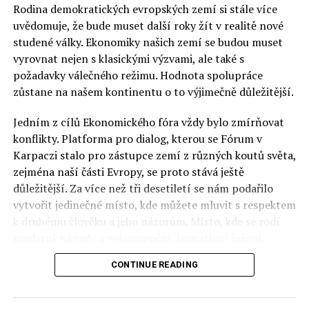
Rodina demokratických evropských zemí si stále více
uvědomuje, že bude muset další roky žít v realitě nové
studené války. Ekonomiky našich zemí se budou muset
vyrovnat nejen s klasickými výzvami, ale také s
požadavky válečného režimu. Hodnota spolupráce
zůstane na našem kontinentu o to výjimečně důležitější.
Jedním z cílů Ekonomického fóra vždy bylo zmírňovat
konflikty. Platforma pro dialog, kterou se Fórum v
Karpaczi stalo pro zástupce zemí z různých koutů světa,
zejména naší části Evropy, se proto stává ještě
důležitější. Za více než tři desetiletí se nám podařilo
vytvořit jedinečné místo, kde můžete mluvit s respektem
k druhému člověku a jeho názorům. Místo, kde se rodí
moderní nápady a nekonvenční, inovativní řešení.
CONTINUE READING
Polsko musí mít instituce, jejichž horizont činnosti je
delší než období, ve kterém byl u moci konkrétní
politický tým. Pouze to vám dává šanci skutečně řešit