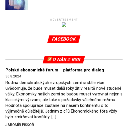
Připomeňme, že ukončení těžby hnědého uhlí pro
elektrárnu Turów nařídil Soudní dvůr Evropské unie
(SDEU) v souvislosti se stížnostmi českých samospráv
ADVERTISEMENT
verdiktem španělské soudkyně Rosario Silva de Lapureta
v květnu 2021. Vláda premiéra Morawieckého však
FACEBOOK
tomuto rozhodnutí nevyhověla, proto na žádost
Evropské komise uložil SDEU v září 2021 Polsku denní
pokutu ve výši 500 tisíc eur.
O NÁS Z RSS
Tento trest byl účtován téměř půl roku, až do února
Polské ekonomické forum – platforma pro dialog
2022, než byl tento případ z důvodu uzavření dohody
30.8.2024
Polska s Českou republikou o odstranění příčin sporu o
Rodina demokratických evropských zemí si stále více
důl Turów vymazán z rejstříku tribunálu. Celkem si
uvědomuje, že bude muset další roky žít v realitě nové studené
Polsko nechalo z přiznaných evropských fondů odečíst
války. Ekonomiky našich zemí se budou muset vyrovnat nejen s
asi 70 milionů eur na pokutách a 45 milionů eur
klasickými výzvami, ale také s požadavky válečného režimu.
Hodnota spolupráce zůstane na našem kontinentu o to
zaplatilo jako odškodnění České republice – ale jak důl,
výjimečně důležitější. Jedním z cílů Ekonomického fóra vždy
tak elektrárna nadále fungovaly. Už tehdy zástupci
bylo zmírňovat konflikty. […]
tehdejší opozice a dnes vládnoucí koalice, jako
JAROMÍR PISKOŘ
místopředseda Občanské platformy (PO) Rafał