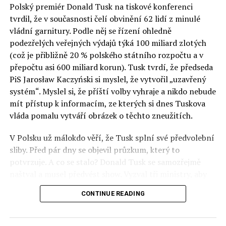
Polský premiér Donald Tusk na tiskové konferenci
Otázky spojené s vývojem umělé inteligence budou na
tvrdil, že v současnosti čelí obvinění 62 lidí z minulé
fóru AI zvláště diskutovanou oblastí. Fórum AI bude
vládní garnitury. Podle něj se řízení ohledně
zahrnovat vyhrazenou tematickou trať skládající se z
podezřelých veřejných výdajů týká 100 miliard zlotých
panelů, prezentací, workshopů a speciálních akcí.
(což je přibližně 20 % polského státního rozpočtu a v
Budou diskutovány klíčové otázky vlivu umělé
přepočtu asi 600 miliard korun). Tusk tvrdí, že předseda
inteligence ve společnosti, ale i v sektoru veřejných a
PiS Jarosław Kaczyński si myslel, že vytvořil „uzavřený
komerčních služeb. Budou se diskutovat problémy a
systém“. Myslel si, že příští volby vyhraje a nikdo nebude
výzvy, kterým bude muset trh čelit tváří v tvář zásadním
mít přístup k informacím, ze kterých si dnes Tuskova
technologickým změnám. Účastníci fóra také zváží, do
vláda pomalu vytváří obrázek o těchto zneužitích.
jaké míry investice do vědeckého výzkumu a moderních
V Polsku už málokdo věří, že Tusk splní své předvolební
technologií umělé inteligence v mnoha oblastech života
sliby. Před pár dny se objevil průzkum, který to
umožní Evropské unii obnovit konkurenceschopnost ve
potvrzuje. A co se stalo? Donald Tusk se samozřejmě
vztahu ke globálním ekonomikám a nutnosti zajistit
naštval a musel předvést show. Vyzval tři ministry, aby
bezpečnost evropských zemí.
před kamerami podepsali dohodu o stíhání členů PiS, a
CONTINUE READING
ti poslušně ono divadlo předvedli. Andrzej Domański
(finance), Tomasz Siemoniak (vnitro) a Adam Bodnar
(spravedlnost) podepsali teatrálně dohodu týkající se