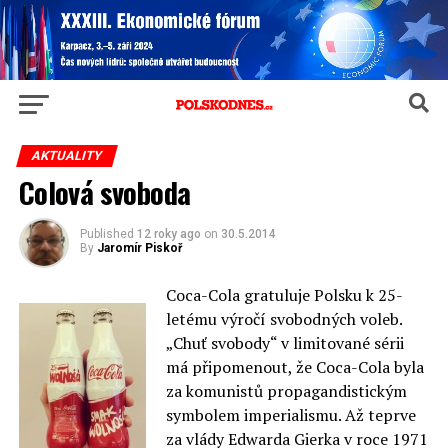
AKTUALITY
Colová svoboda
Published
12 roky ago
on
30.5.2014
By
Jaromír Piskoř
Coca-Cola gratuluje Polsku k 25-
letému výročí svobodných voleb.
„Chuť svobody“ v limitované sérii
má připomenout, že Coca-Cola byla
za komunistů propagandistickým
symbolem imperialismu. Až teprve
za vlády Edwarda Gierka v roce 1971