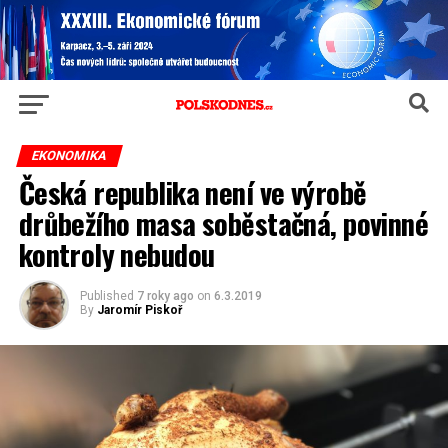
EKONOMIKA
Česká republika není ve výrobě
drůbežího masa soběstačná, povinné
kontroly nebudou
Published
7 roky ago
on
6.3.2019
By
Jaromír Piskoř