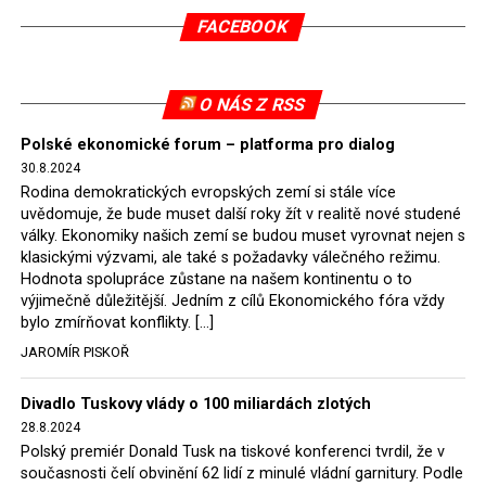
společnosti konečně donutily polský stát, aby od nich
FACEBOOK
převzal doly a další uhelná aktiva a ty do konce příštího
roku přejdou i s horníky do ryze státních rukou. Státem
ovládaným energetickým společnostem se tak uvolní
O NÁS Z RSS
ruce a budou schopny financovat z nových úvěrů
zelenou energetiku a uhlí pro provoz dožívajících
Polské ekonomické forum – platforma pro dialog
30.8.2024
elektráren budou nakupovat za určené ceny ze státních
Rodina demokratických evropských zemí si stále více
dolů. Taková je energetická politika nové polské vlády.
uvědomuje, že bude muset další roky žít v realitě nové studené
Ostatně expert Onichimowski podotkl, že na evropském
války. Ekonomiky našich zemí se budou muset vyrovnat nejen s
trhu s elektřinou je jí dost a je levná.
klasickými výzvami, ale také s požadavky válečného režimu.
Hodnota spolupráce zůstane na našem kontinentu o to
Jaromír Piskoř
výjimečně důležitější. Jedním z cílů Ekonomického fóra vždy
bylo zmírňovat konflikty. […]
JAROMÍR PISKOŘ
Divadlo Tuskovy vlády o 100 miliardách zlotých
28.8.2024
Polský premiér Donald Tusk na tiskové konferenci tvrdil, že v
současnosti čelí obvinění 62 lidí z minulé vládní garnitury. Podle