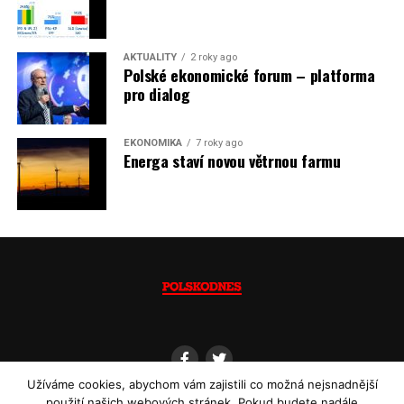
AKTUALITY
2 roky ago
Polské ekonomické forum – platforma
pro dialog
EKONOMIKA
7 roky ago
Energa staví novou větrnou farmu
Užíváme cookies, abychom vám zajistili co možná nejsnadnější
použití našich webových stránek. Pokud budete nadále