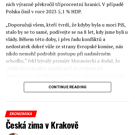
Zavedení povinných kontrol na dovozy drůbežího zatím
nich výrazně překročil tříprocentní hranici. V případě
nepožadují Potravinářská komora ČR, ani Svaz obchodu
Polska činil v roce 2023 5,1 % HDP.
a cestovního ruchu ČR. Jedním z důvodů je fakt, že
Česko není ve výrobě drůbežího masa soběstačné, na
„Doporučuji všem, kteří tvrdí, že kdyby byla u moci PiS,
rozdíl od hovězího.
stalo by se to samé, podívejte se na 8 let, kdy jsme byli u
vlády. Během této doby, i přes řadu konfliktů a
České noviny/ČTK
nedostatek dobré vůle ze strany Evropské komise, nás
nikdo nemohl podrobit postupu při nadměrném
RELATED TOPICS:
schodku,“ řekl bývalý premiér Morawiecki a dodal, že
„vláda KO a koalice spadly pod proceduru při
UP NEXT
Polsko kupuje čím dál více zkapalněného plynu
nadměrném schodku pouhých šest měsíců po převzetí
moci“.
DON'T MISS
CONTINUE READING
Energa staví novou větrnou farmu
Jenže ona procedura souvisí s deficitem za roku 2023,
kdy byl více než 10 měsíců Morawiecki premiérem.
Prezident Institutu veřejných financí Sławomir Dudek
Jaromír Piskoř
EKONOMIKA
tvrdí, že v roce 2023 si byl Morawiecki vědom, že mu
Česká zima v Krakově
hrozí procedura apři nadměrném schodku, ale snažil se
to před Poláky utajit, aby před volbami nerozproudil
redaktor a editor polskodnes.cz