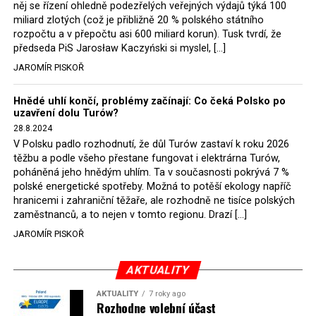
něj se řízení ohledně podezřelých veřejných výdajů týká 100
miliard zlotých (což je přibližně 20 % polského státního
rozpočtu a v přepočtu asi 600 miliard korun). Tusk tvrdí, že
předseda PiS Jarosław Kaczyński si myslel, […]
JAROMÍR PISKOŘ
Hnědé uhlí končí, problémy začínají: Co čeká Polsko po
uzavření dolu Turów?
28.8.2024
V Polsku padlo rozhodnutí, že důl Turów zastaví k roku 2026
těžbu a podle všeho přestane fungovat i elektrárna Turów,
poháněná jeho hnědým uhlím. Ta v současnosti pokrývá 7 %
polské energetické spotřeby. Možná to potěší ekology napříč
hranicemi i zahraniční těžaře, ale rozhodně ne tisíce polských
zaměstnanců, a to nejen v tomto regionu. Drazí […]
JAROMÍR PISKOŘ
AKTUALITY
AKTUALITY
7 roky ago
Rozhodne volební účast