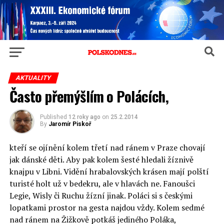
AKTUALITY
Často přemýšlím o Polácích,
Published
12 roky ago
on
25.2.2014
By
Jaromír Piskoř
kteří se ojínění kolem třetí nad ránem v Praze chovají
jak dánské děti. Aby pak kolem šesté hledali žíznivě
knajpu v Libni. Vidění hrabalovských krásen mají polští
turisté holt už v bedekru, ale v hlavách ne. Fanoušci
Legie, Wisly či Ruchu žízní jinak. Poláci si s českými
lopatkami prostor na gesta najdou vždy. Kolem sedmé
nad ránem na Žižkově potkáš jediného Poláka,