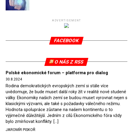
Připomeňme, že ukončení těžby hnědého uhlí pro
elektrárnu Turów nařídil Soudní dvůr Evropské unie
(SDEU) v souvislosti se stížnostmi českých samospráv
ADVERTISEMENT
verdiktem španělské soudkyně Rosario Silva de Lapureta
v květnu 2021. Vláda premiéra Morawieckého však
FACEBOOK
tomuto rozhodnutí nevyhověla, proto na žádost
Evropské komise uložil SDEU v září 2021 Polsku denní
pokutu ve výši 500 tisíc eur.
O NÁS Z RSS
Tento trest byl účtován téměř půl roku, až do února
Polské ekonomické forum – platforma pro dialog
2022, než byl tento případ z důvodu uzavření dohody
30.8.2024
Polska s Českou republikou o odstranění příčin sporu o
Rodina demokratických evropských zemí si stále více
důl Turów vymazán z rejstříku tribunálu. Celkem si
uvědomuje, že bude muset další roky žít v realitě nové studené
Polsko nechalo z přiznaných evropských fondů odečíst
války. Ekonomiky našich zemí se budou muset vyrovnat nejen s
asi 70 milionů eur na pokutách a 45 milionů eur
klasickými výzvami, ale také s požadavky válečného režimu.
Hodnota spolupráce zůstane na našem kontinentu o to
zaplatilo jako odškodnění České republice – ale jak důl,
výjimečně důležitější. Jedním z cílů Ekonomického fóra vždy
tak elektrárna nadále fungovaly. Už tehdy zástupci
bylo zmírňovat konflikty. […]
tehdejší opozice a dnes vládnoucí koalice, jako
JAROMÍR PISKOŘ
místopředseda Občanské platformy (PO) Rafał