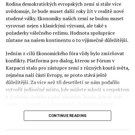
Rodina demokratických evropských zemí si stále více
uvědomuje, že bude muset další roky žít v realitě nové
studené války. Ekonomiky našich zemí se budou muset
vyrovnat nejen s klasickými výzvami, ale také s
požadavky válečného režimu. Hodnota spolupráce
zůstane na našem kontinentu o to výjimečně důležitější.
Jedním z cílů Ekonomického fóra vždy bylo zmírňovat
konflikty. Platforma pro dialog, kterou se Fórum v
Karpaczi stalo pro zástupce zemí z různých koutů světa,
zejména naší části Evropy, se proto stává ještě
důležitější. Za více než tři desetiletí se nám podařilo
vytvořit jedinečné místo, kde můžete mluvit s respektem
k druhému člověku a jeho názorům. Místo, kde se rodí
moderní nápady a nekonvenční, inovativní řešení.
CONTINUE READING
Polsko musí mít instituce, jejichž horizont činnosti je
delší než období, ve kterém byl u moci konkrétní
politický tým. Pouze to vám dává šanci skutečně řešit