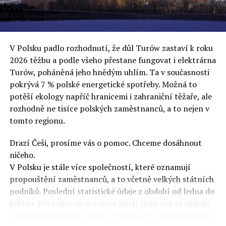
uvěří a nebudou se ptát na podrobnosti,“ řekl Rafał
Ziemkiewicz, redaktor týdeníku Do Rzeczy a ironicky
dodal: „Když se nynějšímu vedení státního hřebčince
podařilo prodat na aukci 10 plemenných koní za 600
V Polsku padlo rozhodnutí, že důl Turów zastaví k roku
000 euro, bylo to provládními médii oslavované jako
2026 těžbu a podle všeho přestane fungovat i elektrárna
velký úspěch. Za vlády PiS se 14 koní prodalo za 2,5
Turów, poháněná jeho hnědým uhlím. Ta v současnosti
milionu euro, což bylo stejnou mediální partou
pokrývá 7 % polské energetické spotřeby. Možná to
komentováno jako konec polského chovu koní. Ve vidění
potěší ekology napříč hranicemi i zahraniční těžaře, ale
kontrolorů činnosti PiS ale určitě šlo při prodeji koní o
rozhodně ne tisíce polských zaměstnanců, a to nejen v
praní peněz či jinou nelegální činnost.“
tomto regionu.
Tuskova čísla jsou ale ujetá i jinde, pokračoval
Ziemkiewicz. „Ve vládní aféře PiS kolem vydávání víz
Drazí Češi, prosíme vás o pomoc. Chceme dosáhnout
Tusk tvrdil, že za vlády dnešní opozice se nelegálně
ničeho.
prodalo 600 000 víz do Polska. Byla na to dokonce
V Polsku je stále více společností, které oznamují
vytvořena parlamentní vyšetřovací komise, která přišla
propouštění zaměstnanců, a to včetně velkých státních
ale pouze na to, že 220 víz do Polska bylo
podniků. Poslední statistické údaje z období od ledna do
prostřednictvím úplatků uspíšeno, tedy že víza byla
května 2024 ukazují mnohem horší čísla než za období
vydána přednostně. Ptá se dnes někdo Tuska, kam se
covidové pandemie. Týkají se zhruba 175 podniků, které
podělo oněch 599 780 uplacených víz? Nikdo se už