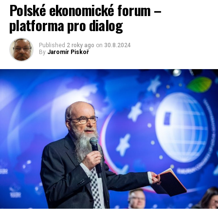
Polské ekonomické forum –
platforma pro dialog
Published
2 roky ago
on
30.8.2024
By
Jaromír Piskoř