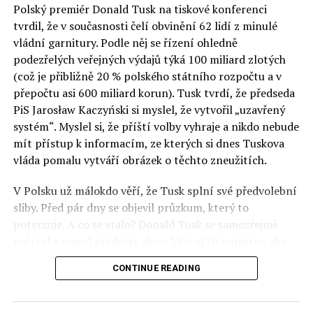
Polský premiér Donald Tusk na tiskové konferenci
Otázky spojené s vývojem umělé inteligence budou na
tvrdil, že v současnosti čelí obvinění 62 lidí z minulé
fóru AI zvláště diskutovanou oblastí. Fórum AI bude
vládní garnitury. Podle něj se řízení ohledně
zahrnovat vyhrazenou tematickou trať skládající se z
podezřelých veřejných výdajů týká 100 miliard zlotých
panelů, prezentací, workshopů a speciálních akcí.
(což je přibližně 20 % polského státního rozpočtu a v
Budou diskutovány klíčové otázky vlivu umělé
přepočtu asi 600 miliard korun). Tusk tvrdí, že předseda
inteligence ve společnosti, ale i v sektoru veřejných a
PiS Jarosław Kaczyński si myslel, že vytvořil „uzavřený
komerčních služeb. Budou se diskutovat problémy a
systém“. Myslel si, že příští volby vyhraje a nikdo nebude
výzvy, kterým bude muset trh čelit tváří v tvář zásadním
mít přístup k informacím, ze kterých si dnes Tuskova
technologickým změnám. Účastníci fóra také zváží, do
vláda pomalu vytváří obrázek o těchto zneužitích.
jaké míry investice do vědeckého výzkumu a moderních
V Polsku už málokdo věří, že Tusk splní své předvolební
technologií umělé inteligence v mnoha oblastech života
sliby. Před pár dny se objevil průzkum, který to
umožní Evropské unii obnovit konkurenceschopnost ve
potvrzuje. A co se stalo? Donald Tusk se samozřejmě
vztahu ke globálním ekonomikám a nutnosti zajistit
naštval a musel předvést show. Vyzval tři ministry, aby
bezpečnost evropských zemí.
před kamerami podepsali dohodu o stíhání členů PiS, a
CONTINUE READING
ti poslušně ono divadlo předvedli. Andrzej Domański
(finance), Tomasz Siemoniak (vnitro) a Adam Bodnar
(spravedlnost) podepsali teatrálně dohodu týkající se