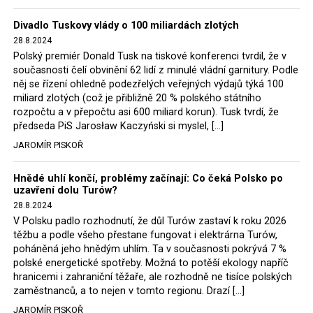
Trzaskowski nebo lídr Hnutí Polsko 2050 Szymon
Divadlo Tuskovy vlády o 100 miliardách zlotých
Hołownia, přímo řekli, že by se polská vláda měla
28.8.2024
tomuto rozhodnutí podřídit.
Polský premiér Donald Tusk na tiskové konferenci tvrdil, že v
současnosti čelí obvinění 62 lidí z minulé vládní garnitury. Podle
Rozhodnutí polského ministra spravedlnosti jistě potěší
něj se řízení ohledně podezřelých veřejných výdajů týká 100
německé, české a polské ekology, ale i těžaře. Je těžké si
miliard zlotých (což je přibližně 20 % polského státního
rozpočtu a v přepočtu asi 600 miliard korun). Tusk tvrdí, že
představit, že by o takové věci rozhodoval sám ministr
předseda PiS Jarosław Kaczyński si myslel, […]
Bodnar. Musel získat politický souhlas vládnoucí koalice.
JAROMÍR PISKOŘ
Stále jsou totiž platné argumenty Morawieckého vlády,
že důl i elektrárna jsou – kromě zabezpečování cca 7 %
Hnědé uhlí končí, problémy začínají: Co čeká Polsko po
polského energetického mixu – klíčovými podniky, spolu
uzavření dolu Turów?
se svými dceřinými společnostmi zaměstnávají cca pět
28.8.2024
tisíc lidí. Navíc s činností dolu a elektrárny nepřímo
V Polsku padlo rozhodnutí, že důl Turów zastaví k roku 2026
souvisí dalších několik desítek tisíc pracovních míst v
těžbu a podle všeho přestane fungovat i elektrárna Turów,
regionu. Zelená politika ale opět zvítězila.
poháněná jeho hnědým uhlím. Ta v současnosti pokrývá 7 %
polské energetické spotřeby. Možná to potěší ekology napříč
hranicemi i zahraniční těžaře, ale rozhodně ne tisíce polských
Rozhodnutí polského ministra spravedlnosti jistě potěší
zaměstnanců, a to nejen v tomto regionu. Drazí […]
německé, české a polské ekology, kteří žalobu u
JAROMÍR PISKOŘ
správního soudu podali, ale také německé a české