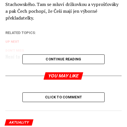
Stachowského. Tam se mluví držkovkou a vyprošťováky
a pak Čech pochopí, že Češi mají jen výborné
překladatelky.
RELATED TOPICS:
UP NEXT
DON'T MISS
Není to africký, ale tropický prasečí mor
CONTINUE READING
YOU MAY LIKE
Jaromír Piskoř
redaktor a editor polskodnes.cz
CLICK TO COMMENT
AKTUALITY