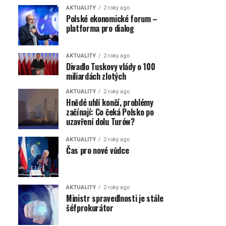
AKTUALITY
2 roky ago
Polské ekonomické forum –
platforma pro dialog
AKTUALITY
2 roky ago
Divadlo Tuskovy vlády o 100
miliardách zlotých
AKTUALITY
2 roky ago
Hnědé uhlí končí, problémy
začínají: Co čeká Polsko po
uzavření dolu Turów?
AKTUALITY
2 roky ago
Čas pro nové vůdce
AKTUALITY
2 roky ago
Ministr spravedlnosti je stále
šéfprokurátor