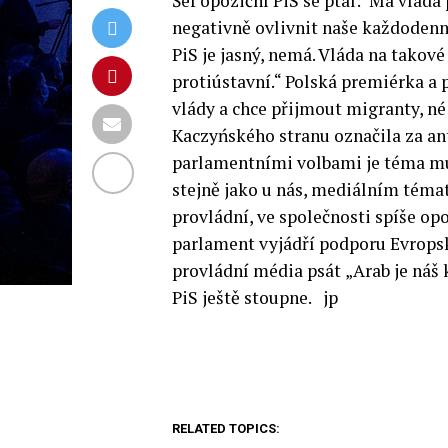
Šéf opoziční PiS se ptal:“Má vlád
negativně ovlivnit naše každodenní
PiS je jasný, nemá. Vláda na takov
protiústavní.“ Polská premiérka a
vlády a chce přijmout migranty, né 
Kaczyńského stranu označila za an
parlamentními volbami je téma mu
stejně jako u nás, mediálním téma
provládní, ve společnosti spíše opo
parlament vyjádří podporu Evropsk
provládní média psát
„Arab je náš
PiS ještě stoupne. jp
RELATED TOPICS: