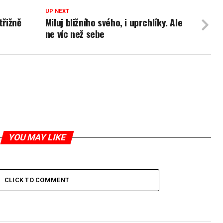
UP NEXT
třižně
Miluj bližního svého, i uprchlíky. Ale
ne víc než sebe
YOU MAY LIKE
CLICK TO COMMENT