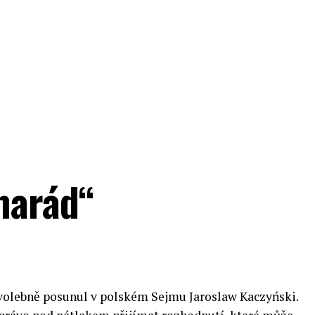
marád“
volebně posunul v polském Sejmu Jaroslaw Kaczyński.