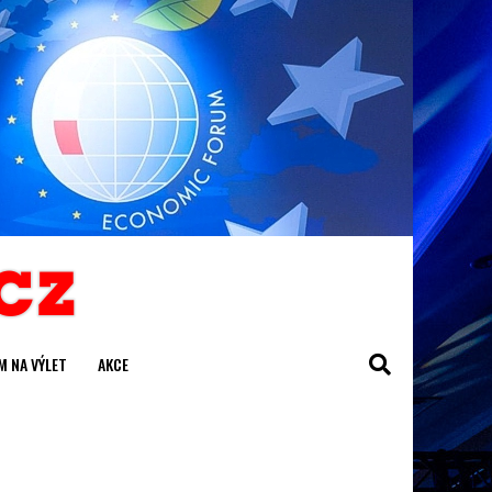
M NA VÝLET
AKCE