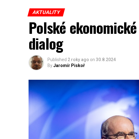
AKTUALITY
Polské ekonomické 
dialog
Published
2 roky ago
on
30.8.2024
By
Jaromír Piskoř