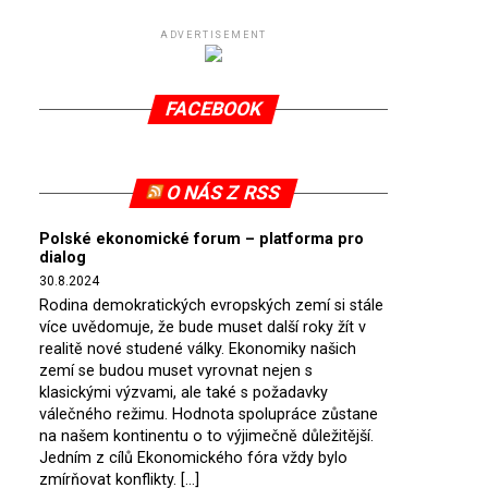
ADVERTISEMENT
FACEBOOK
O NÁS Z RSS
Polské ekonomické forum – platforma pro
dialog
30.8.2024
Rodina demokratických evropských zemí si stále
více uvědomuje, že bude muset další roky žít v
realitě nové studené války. Ekonomiky našich
zemí se budou muset vyrovnat nejen s
klasickými výzvami, ale také s požadavky
válečného režimu. Hodnota spolupráce zůstane
na našem kontinentu o to výjimečně důležitější.
Jedním z cílů Ekonomického fóra vždy bylo
zmírňovat konflikty. […]