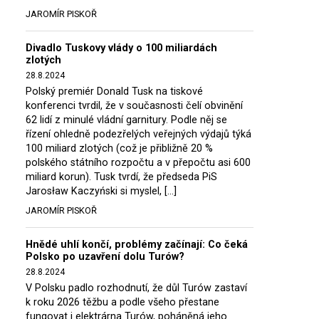
JAROMÍR PISKOŘ
Divadlo Tuskovy vlády o 100 miliardách
zlotých
28.8.2024
Polský premiér Donald Tusk na tiskové
konferenci tvrdil, že v současnosti čelí obvinění
62 lidí z minulé vládní garnitury. Podle něj se
řízení ohledně podezřelých veřejných výdajů týká
100 miliard zlotých (což je přibližně 20 %
polského státního rozpočtu a v přepočtu asi 600
miliard korun). Tusk tvrdí, že předseda PiS
Jarosław Kaczyński si myslel, […]
JAROMÍR PISKOŘ
Hnědé uhlí končí, problémy začínají: Co čeká
Polsko po uzavření dolu Turów?
28.8.2024
V Polsku padlo rozhodnutí, že důl Turów zastaví
k roku 2026 těžbu a podle všeho přestane
fungovat i elektrárna Turów, poháněná jeho