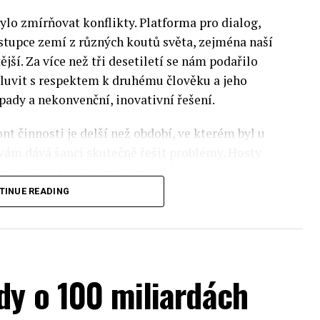
lo zmírňovat konflikty. Platforma pro dialog,
stupce zemí z různých koutů světa, zejména naší
ější. Za více než tři desetiletí se nám podařilo
luvit s respektem k druhému člověku a jeho
pady a nekonvenční, inovativní řešení.
nt činnosti je delší než období, ve kterém byl u
 vám dává šanci skutečně řešit problémy. Hosty
inistři, politici a představitelé samosprávy,
nomovaní vědci, novináři a zástupci nevládních
TINUE READING
rníky z Institute of Eastern Studies Foundation
ý program Ekonomického fóra, který se skládá z
dy o 100 miliardách
pektra témat ze světa evropské politiky.
sti, ochrany životního prostředí a bezpečnosti.