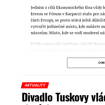
Jedním z cílů Ekonomického fóra vždy by
kterou se Fórum v Karpaczi stalo pro zá
části Evropy, se proto stává ještě důležit
vytvořit jedinečné místo, kde můžete m
názorům. Místo, kde se rodí moderní ná
Polsko musí mít instituce, jejichž horizo
moci konkrétní politický tým. Pouze to
Fóra jsou prezidenti, předsedové vlád, m
prezidenti korporací, lidé z kultury, re
CON
organizací.
Důkladná analýza trendů prováděná odbo
AKTUALITY
umožňuje každoročně připravit obsahov
Divadlo Tuskovy vlá
více než 350 akcí týkajících se celého s
inovativní ekonomiky, občanské společno