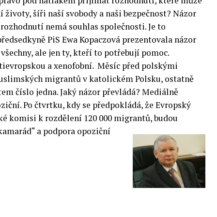
a právo pod nátlakem přijímat rozhodnutí, které může
 životy, šíři naší svobody a naši bezpečnost? Názor
é rozhodnutí nemá souhlas společnosti. Je to
 předsedkyně PiS Ewa Kopaczová prezentovala názor
všechny, ale jen ty, kteří to potřebují pomoc.
tievropskou a xenofobní. Měsíc před polskými
slimských migrantů v katolickém Polsku, ostatně
tem číslo jedna. Jaký názor převládá? Mediálně
ziční. Po čtvrtku, kdy se předpokládá, že Evropský
é komisi k rozdělení 120 000 migrantů, budou
 kamarád“ a podpora opoziční