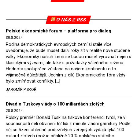
Evropské komise uložil SDEU v září 2021 Polsku denní
pokutu ve výši 500 tisíc eur.
O NÁS Z RSS
Tento trest byl účtován téměř půl roku, až do února
Polské ekonomické forum – platforma pro dialog
2022, než byl tento případ z důvodu uzavření dohody
30.8.2024
Polska s Českou republikou o odstranění příčin sporu o
Rodina demokratických evropských zemí si stále více
důl Turów vymazán z rejstříku tribunálu. Celkem si
uvědomuje, že bude muset další roky žít v realitě nové studené
Polsko nechalo z přiznaných evropských fondů odečíst
války. Ekonomiky našich zemí se budou muset vyrovnat nejen s
asi 70 milionů eur na pokutách a 45 milionů eur
klasickými výzvami, ale také s požadavky válečného režimu.
Hodnota spolupráce zůstane na našem kontinentu o to
zaplatilo jako odškodnění České republice – ale jak důl,
výjimečně důležitější. Jedním z cílů Ekonomického fóra vždy
tak elektrárna nadále fungovaly. Už tehdy zástupci
bylo zmírňovat konflikty. […]
tehdejší opozice a dnes vládnoucí koalice, jako
JAROMÍR PISKOŘ
místopředseda Občanské platformy (PO) Rafał
Trzaskowski nebo lídr Hnutí Polsko 2050 Szymon
Divadlo Tuskovy vlády o 100 miliardách zlotých
Hołownia, přímo řekli, že by se polská vláda měla
28.8.2024
tomuto rozhodnutí podřídit.
Polský premiér Donald Tusk na tiskové konferenci tvrdil, že v
současnosti čelí obvinění 62 lidí z minulé vládní garnitury. Podle
Rozhodnutí polského ministra spravedlnosti jistě potěší
něj se řízení ohledně podezřelých veřejných výdajů týká 100
německé, české a polské ekology, ale i těžaře. Je těžké si
miliard zlotých (což je přibližně 20 % polského státního