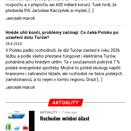
rozpočtu a v přepočtu asi 600 miliard korun). Tusk tvrdí, že
představit, že by o takové věci rozhodoval sám ministr
předseda PiS Jarosław Kaczyński si myslel, […]
Bodnar. Musel získat politický souhlas vládnoucí koalice.
JAROMÍR PISKOŘ
Stále jsou totiž platné argumenty Morawieckého vlády,
že důl i elektrárna jsou – kromě zabezpečování cca 7 %
Hnědé uhlí končí, problémy začínají: Co čeká Polsko po
polského energetického mixu – klíčovými podniky, spolu
uzavření dolu Turów?
se svými dceřinými společnostmi zaměstnávají cca pět
28.8.2024
tisíc lidí. Navíc s činností dolu a elektrárny nepřímo
V Polsku padlo rozhodnutí, že důl Turów zastaví k roku 2026
souvisí dalších několik desítek tisíc pracovních míst v
těžbu a podle všeho přestane fungovat i elektrárna Turów,
regionu. Zelená politika ale opět zvítězila.
poháněná jeho hnědým uhlím. Ta v současnosti pokrývá 7 %
polské energetické spotřeby. Možná to potěší ekology napříč
hranicemi i zahraniční těžaře, ale rozhodně ne tisíce polských
Rozhodnutí polského ministra spravedlnosti jistě potěší
zaměstnanců, a to nejen v tomto regionu. Drazí […]
německé, české a polské ekology, kteří žalobu u
JAROMÍR PISKOŘ
správního soudu podali, ale také německé a české
hnědouhelné těžaře, kteří do polské elektrárny budou
možná vozit své hnědé uhlí. ČEZ bude také spokojen –
AKTUALITY
škrtnutím 7 % elektřiny znamená totiž pro Polsko zcela
AKTUALITY
7 roky ago
neplánované a nečekané skokové zvýšení závislosti na
Rozhodne volební účast
dovozu elektřiny už od roku 2027.