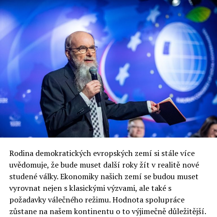
Jaromír Piskoř
redaktor a editor polskodnes.cz
Rodina demokratických evropských zemí si stále více
uvědomuje, že bude muset další roky žít v realitě nové
studené války. Ekonomiky našich zemí se budou muset
vyrovnat nejen s klasickými výzvami, ale také s
požadavky válečného režimu. Hodnota spolupráce
zůstane na našem kontinentu o to výjimečně důležitější.