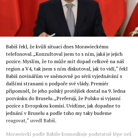
Babiš řekl, že kvůli situaci dnes Morawieckému
telefonoval. „Konzultoval jsem to s ním, jaká je jejich
pozice. Myslím, že to může mít dopad celkově na náš
region a V4, tak jsem s ním diskutoval, jak to vidí,“ řekl
Babiš novinářům ve sněmovně po sérii vyjednávání s
dalšími stranami o podpoře své vlády. Premiér
připomněl, že jeho polský protějšek dostal na 9. ledna
pozvánku do Bruselu. „Preferuji, že Polsko si vyjasní
pozice s Evropskou komisí. Uvidíme, jak dopadne to
jednání v Bruselu a podle toho my taky budeme
reagovat,“ uvedl Babiš.
Morawiecki podle Babiše komunikuje podstatně lépe než