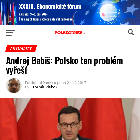
AKTUALITY
Andrej Babiš: Polsko ten problém
vyřeší
Published
9 roky ago
on
21.12.2017
By
Jaromír Piskoř