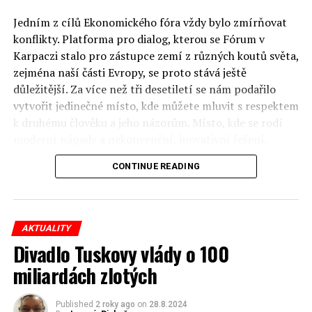
Jedním z cílů Ekonomického fóra vždy bylo zmírňovat
konflikty. Platforma pro dialog, kterou se Fórum v
Karpaczi stalo pro zástupce zemí z různých koutů světa,
zejména naší části Evropy, se proto stává ještě
důležitější. Za více než tři desetiletí se nám podařilo
vytvořit jedinečné místo, kde můžete mluvit s respektem
k druhému člověku a jeho názorům. Místo, kde se rodí
moderní nápady a nekonvenční, inovativní řešení.
CONTINUE READING
Polsko musí mít instituce, jejichž horizont činnosti je
delší než období, ve kterém byl u moci konkrétní
politický tým. Pouze to vám dává šanci skutečně řešit
problémy. Hosty Fóra jsou prezidenti, předsedové vlád,
AKTUALITY
ministři, politici a představitelé samosprávy, prezidenti
Divadlo Tuskovy vlády o 100
korporací, lidé z kultury, renomovaní vědci, novináři a
miliardách zlotých
zástupci nevládních organizací.
Důkladná analýza trendů prováděná odborníky z
Published
2 roky ago
on
28.8.2024