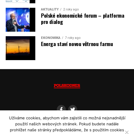
Jaromír Piskoř
AKTUALITY
2 roky ago
Polské ekonomické forum – platforma
(psáno pro info.cz)
pro dialog
EKONOMIKA
7 roky ago
Energa staví novou větrnou farmu
Užíváme cookies, abychom vám zajistili co možná nejsnadnější
použití našich webových stránek. Pokud budete nadále
prohlížet naše stránky předpokládáme, že s použitím cookies