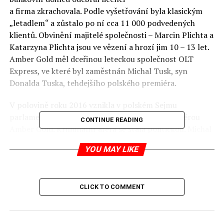
a firma zkrachovala. Podle vyšetřování byla klasickým
„letadlem“ a zůstalo po ní cca 11 000 podvedených
klientů. Obvinění majitelé společnosti – Marcin Plichta a
Katarzyna Plichta jsou ve vězení a hrozí jim 10 – 13 let.
Amber Gold měl dceřinou leteckou společnost OLT
Express, ve které byl zaměstnán Michal Tusk, syn
Donalda Tuska, tehdejšího polského premiéra.
V polovině roku 2016 vznikla v polském Sejmu
parlamentní vyšetřovací komise zabývající se aférou
CONTINUE READING
Amber Gold. Kriminální aféra se stala politickou. Michal
Tusk byl minulý týden předvolán před parlamentní
YOU MAY LIKE
komisi kde vypověděl, že byl svým otcem varován před
tím, aby se nechal zaměstnat v OLT Express. Jeho otec
měl prohlásit, že je to „lipa“ (
strom – v ČR letadlo
) a že
CLICK TO COMMENT
kolem majitele Amber Gold je mnoho podezření. Polský
týdeník wSieci tento týden zveřejnil některé policejní
odposlechy telefonů osob zúčastněných v celé kauze,