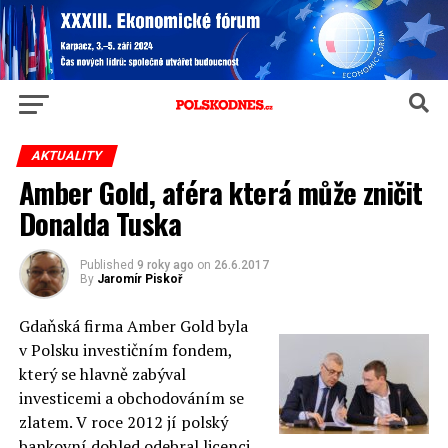
AKTUALITY
Amber Gold, aféra která může zničit
Donalda Tuska
Published
9 roky ago
on
26.6.2017
By
Jaromír Piskoř
Gdaňská firma Amber Gold byla
v Polsku investičním fondem,
který se hlavně zabýval
investicemi a obchodováním se
zlatem. V roce 2012 jí polský
bankovní dohled odebral licenci