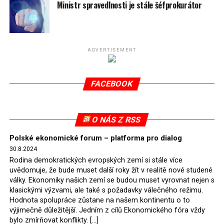
spotřeby.
Ministr spravedlnosti je stále šéfprokurátor
Připomeňme, že ukončení těžby hnědého uhlí pro
elektrárnu Turów nařídil Soudní dvůr Evropské unie
(SDEU) v souvislosti se stížnostmi českých samospráv
ADVERTISEMENT
verdiktem španělské soudkyně Rosario Silva de Lapureta
v květnu 2021. Vláda premiéra Morawieckého však
FACEBOOK
tomuto rozhodnutí nevyhověla, proto na žádost
Evropské komise uložil SDEU v září 2021 Polsku denní
pokutu ve výši 500 tisíc eur.
O NÁS Z RSS
Tento trest byl účtován téměř půl roku, až do února
Polské ekonomické forum – platforma pro dialog
2022, než byl tento případ z důvodu uzavření dohody
30.8.2024
Polska s Českou republikou o odstranění příčin sporu o
Rodina demokratických evropských zemí si stále více
důl Turów vymazán z rejstříku tribunálu. Celkem si
uvědomuje, že bude muset další roky žít v realitě nové studené
Polsko nechalo z přiznaných evropských fondů odečíst
války. Ekonomiky našich zemí se budou muset vyrovnat nejen s
asi 70 milionů eur na pokutách a 45 milionů eur
klasickými výzvami, ale také s požadavky válečného režimu.
Hodnota spolupráce zůstane na našem kontinentu o to
zaplatilo jako odškodnění České republice – ale jak důl,
výjimečně důležitější. Jedním z cílů Ekonomického fóra vždy
tak elektrárna nadále fungovaly. Už tehdy zástupci
bylo zmírňovat konflikty. […]