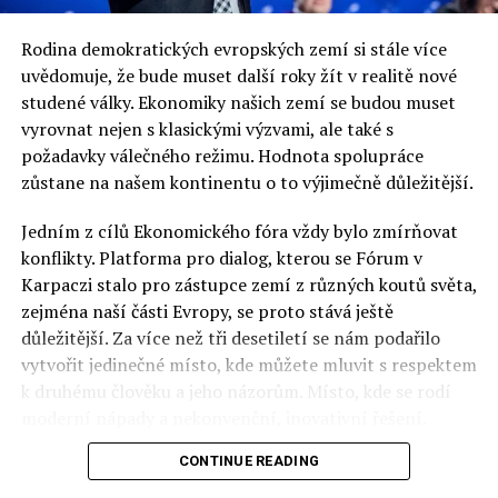
moc, a že pod jeho vládnutím vybuchl tento skandál –
politickou odpovědnost nese on.“ (TVP – v pořadu „Host
Rodina demokratických evropských zemí si stále více
zpravodajství“)
uvědomuje, že bude muset další roky žít v realitě nové
studené války. Ekonomiky našich zemí se budou muset
Aféra se v Polsku rozrůstá, politicky se obrana Občanské
vyrovnat nejen s klasickými výzvami, ale také s
platformy zužuje – bývalá premiérka Kopaczová: „Dnes
požadavky válečného režimu. Hodnota spolupráce
je jasné, že bylo zapotřebí zřídit onu vyšetřovací komisi
zůstane na našem kontinentu o to výjimečně důležitější.
proto, aby byl ponížen mladý muž a aby bylo zaútočeno
na politického rivala prostřednictvím jeho dítěte. Tento
Jedním z cílů Ekonomického fóra vždy bylo zmírňovat
politický cynizmus Kaczyńského, který nemá děti a neví,
konflikty. Platforma pro dialog, kterou se Fórum v
jak velmi je milujeme, je nechutný“.
Karpaczi stalo pro zástupce zemí z různých koutů světa,
zejména naší části Evropy, se proto stává ještě
jp
důležitější. Za více než tři desetiletí se nám podařilo
vytvořit jedinečné místo, kde můžete mluvit s respektem
RELATED TOPICS:
k druhému člověku a jeho názorům. Místo, kde se rodí
UP NEXT
moderní nápady a nekonvenční, inovativní řešení.
Politické perpetuum mobile
CONTINUE READING
Polsko musí mít instituce, jejichž horizont činnosti je
DON'T MISS
Předseda českého Ústavního soudu Pavel Rychetský o
delší než období, ve kterém byl u moci konkrétní