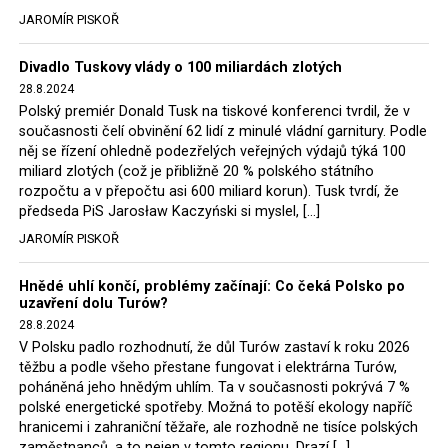
tehdejší opozice a dnes vládnoucí koalice, jako
JAROMÍR PISKOŘ
místopředseda Občanské platformy (PO) Rafał
Trzaskowski nebo lídr Hnutí Polsko 2050 Szymon
Divadlo Tuskovy vlády o 100 miliardách zlotých
Hołownia, přímo řekli, že by se polská vláda měla
28.8.2024
tomuto rozhodnutí podřídit.
Polský premiér Donald Tusk na tiskové konferenci tvrdil, že v
současnosti čelí obvinění 62 lidí z minulé vládní garnitury. Podle
Rozhodnutí polského ministra spravedlnosti jistě potěší
něj se řízení ohledně podezřelých veřejných výdajů týká 100
německé, české a polské ekology, ale i těžaře. Je těžké si
miliard zlotých (což je přibližně 20 % polského státního
rozpočtu a v přepočtu asi 600 miliard korun). Tusk tvrdí, že
představit, že by o takové věci rozhodoval sám ministr
předseda PiS Jarosław Kaczyński si myslel, […]
Bodnar. Musel získat politický souhlas vládnoucí koalice.
JAROMÍR PISKOŘ
Stále jsou totiž platné argumenty Morawieckého vlády,
že důl i elektrárna jsou – kromě zabezpečování cca 7 %
Hnědé uhlí končí, problémy začínají: Co čeká Polsko po
polského energetického mixu – klíčovými podniky, spolu
uzavření dolu Turów?
se svými dceřinými společnostmi zaměstnávají cca pět
28.8.2024
tisíc lidí. Navíc s činností dolu a elektrárny nepřímo
V Polsku padlo rozhodnutí, že důl Turów zastaví k roku 2026
souvisí dalších několik desítek tisíc pracovních míst v
těžbu a podle všeho přestane fungovat i elektrárna Turów,
regionu. Zelená politika ale opět zvítězila.
poháněná jeho hnědým uhlím. Ta v současnosti pokrývá 7 %
polské energetické spotřeby. Možná to potěší ekology napříč
hranicemi i zahraniční těžaře, ale rozhodně ne tisíce polských
Rozhodnutí polského ministra spravedlnosti jistě potěší
zaměstnanců, a to nejen v tomto regionu. Drazí […]