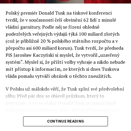
a východní Evropě.
Polský premiér Donald Tusk na tiskové konferenci
Otázky spojené s vývojem umělé inteligence budou na
tvrdil, že v současnosti čelí obvinění 62 lidí z minulé
fóru AI zvláště diskutovanou oblastí. Fórum AI bude
vládní garnitury. Podle něj se řízení ohledně
zahrnovat vyhrazenou tematickou trať skládající se z
podezřelých veřejných výdajů týká 100 miliard zlotých
panelů, prezentací, workshopů a speciálních akcí.
(což je přibližně 20 % polského státního rozpočtu a v
Budou diskutovány klíčové otázky vlivu umělé
přepočtu asi 600 miliard korun). Tusk tvrdí, že předseda
inteligence ve společnosti, ale i v sektoru veřejných a
PiS Jarosław Kaczyński si myslel, že vytvořil „uzavřený
komerčních služeb. Budou se diskutovat problémy a
systém“. Myslel si, že příští volby vyhraje a nikdo nebude
výzvy, kterým bude muset trh čelit tváří v tvář zásadním
mít přístup k informacím, ze kterých si dnes Tuskova
technologickým změnám. Účastníci fóra také zváží, do
vláda pomalu vytváří obrázek o těchto zneužitích.
jaké míry investice do vědeckého výzkumu a moderních
V Polsku už málokdo věří, že Tusk splní své předvolební
technologií umělé inteligence v mnoha oblastech života
sliby. Před pár dny se objevil průzkum, který to
umožní Evropské unii obnovit konkurenceschopnost ve
potvrzuje. A co se stalo? Donald Tusk se samozřejmě
vztahu ke globálním ekonomikám a nutnosti zajistit
naštval a musel předvést show. Vyzval tři ministry, aby
bezpečnost evropských zemí.
před kamerami podepsali dohodu o stíhání členů PiS, a
CONTINUE READING
ti poslušně ono divadlo předvedli. Andrzej Domański
(finance), Tomasz Siemoniak (vnitro) a Adam Bodnar