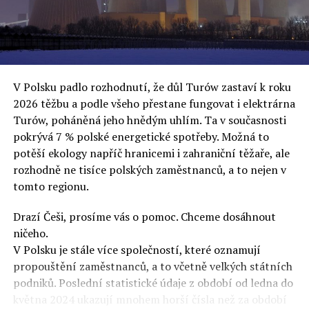
oslovuje své voliče, bublinu šílenců, kteří mu všechno
uvěří a nebudou se ptát na podrobnosti,“ řekl Rafał
Ziemkiewicz, redaktor týdeníku Do Rzeczy a ironicky
dodal: „Když se nynějšímu vedení státního hřebčince
podařilo prodat na aukci 10 plemenných koní za 600
V Polsku padlo rozhodnutí, že důl Turów zastaví k roku
000 euro, bylo to provládními médii oslavované jako
2026 těžbu a podle všeho přestane fungovat i elektrárna
velký úspěch. Za vlády PiS se 14 koní prodalo za 2,5
Turów, poháněná jeho hnědým uhlím. Ta v současnosti
milionu euro, což bylo stejnou mediální partou
pokrývá 7 % polské energetické spotřeby. Možná to
komentováno jako konec polského chovu koní. Ve vidění
potěší ekology napříč hranicemi i zahraniční těžaře, ale
kontrolorů činnosti PiS ale určitě šlo při prodeji koní o
rozhodně ne tisíce polských zaměstnanců, a to nejen v
praní peněz či jinou nelegální činnost.“
tomto regionu.
Tuskova čísla jsou ale ujetá i jinde, pokračoval
Ziemkiewicz. „Ve vládní aféře PiS kolem vydávání víz
Drazí Češi, prosíme vás o pomoc. Chceme dosáhnout
Tusk tvrdil, že za vlády dnešní opozice se nelegálně
ničeho.
prodalo 600 000 víz do Polska. Byla na to dokonce
V Polsku je stále více společností, které oznamují
vytvořena parlamentní vyšetřovací komise, která přišla
propouštění zaměstnanců, a to včetně velkých státních
ale pouze na to, že 220 víz do Polska bylo
podniků. Poslední statistické údaje z období od ledna do
prostřednictvím úplatků uspíšeno, tedy že víza byla
května 2024 ukazují mnohem horší čísla než za období