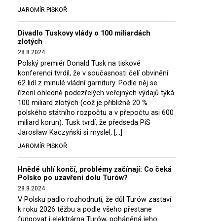
JAROMÍR PISKOŘ
Divadlo Tuskovy vlády o 100 miliardách
zlotých
28.8.2024
Polský premiér Donald Tusk na tiskové
konferenci tvrdil, že v současnosti čelí obvinění
62 lidí z minulé vládní garnitury. Podle něj se
řízení ohledně podezřelých veřejných výdajů týká
100 miliard zlotých (což je přibližně 20 %
polského státního rozpočtu a v přepočtu asi 600
miliard korun). Tusk tvrdí, že předseda PiS
Jarosław Kaczyński si myslel, […]
JAROMÍR PISKOŘ
Hnědé uhlí končí, problémy začínají: Co čeká
Polsko po uzavření dolu Turów?
28.8.2024
V Polsku padlo rozhodnutí, že důl Turów zastaví
k roku 2026 těžbu a podle všeho přestane
fungovat i elektrárna Turów, poháněná jeho