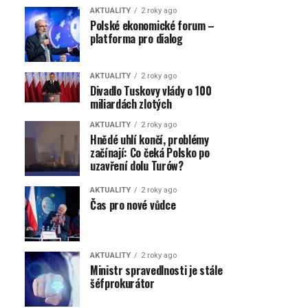
AKTUALITY
2 roky ago
Polské ekonomické forum –
platforma pro dialog
AKTUALITY
2 roky ago
Divadlo Tuskovy vlády o 100
miliardách zlotých
AKTUALITY
2 roky ago
Hnědé uhlí končí, problémy
začínají: Co čeká Polsko po
uzavření dolu Turów?
AKTUALITY
2 roky ago
Čas pro nové vůdce
AKTUALITY
2 roky ago
Ministr spravedlnosti je stále
šéfprokurátor