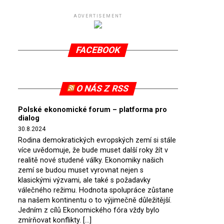
ADVERTISEMENT
FACEBOOK
O NÁS Z RSS
Polské ekonomické forum – platforma pro
dialog
30.8.2024
Rodina demokratických evropských zemí si stále
více uvědomuje, že bude muset další roky žít v
realitě nové studené války. Ekonomiky našich
zemí se budou muset vyrovnat nejen s
klasickými výzvami, ale také s požadavky
válečného režimu. Hodnota spolupráce zůstane
na našem kontinentu o to výjimečně důležitější.
Jedním z cílů Ekonomického fóra vždy bylo
zmírňovat konflikty. […]