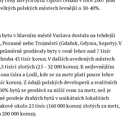
y ceny nových bytů. Oproti cenám v roce 2007 jsou
velkých polských městech levnější o 30-40%.
a bytu v hlavním městě Varšava dostala na tehdejší
 Poznaně nebo Trojměstí (Gdaňsk, Gdynia, Sopoty). V
průměrně prodávaly byty v ceně lehce nad 7 tisíc
 zhruba 43 tisíc korun. V dalších uvedených městech
3 tisíci zlotých (25 – 32 000 korun). K nejlevnějším
lona Góra a Lodž, kde se za metr platí pouze lehce
isíc korun). Z údajů polských developerů a realitních
60% bytů se prodává za nižší cenu za metr, než je
né prodeje drahých bytů v unikátních lokalitách
rakově okolo 25 tisíc (160 000 korun) zlotých za metr,
a 200 000 korun).