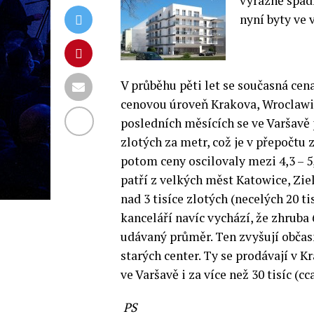
výrazně spadl
nyní byty ve 
V průběhu pěti let se současná cen
cenovou úroveň Krakova, Wroclawi,
posledních měsících se ve Varšavě 
zlotých za metr, což je v přepočtu
potom ceny oscilovaly mezi 4,3 – 5,
patří z velkých měst Katowice, Zie
nad 3 tisíce zlotých (necelých 20 t
kanceláří navíc vychází, že zhruba 
udávaný průměr. Ten zvyšují občas
starých center. Ty se prodávají v K
ve Varšavě i za více než 30 tisíc (cc
PS