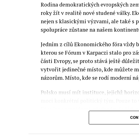
Rodina demokratických evropských zemí 
roky žít v realitě nové studené války.
nejen s klasickými výzvami, ale také s
spolupráce zůstane na našem kontinentu
Jedním z cílů Ekonomického fóra vždy by
kterou se Fórum v Karpaczi stalo pro zá
části Evropy, se proto stává ještě důležit
vytvořit jedinečné místo, kde můžete m
názorům. Místo, kde se rodí moderní ná
Polsko musí mít instituce, jejichž horizo
moci konkrétní politický tým. Pouze to
Fóra jsou prezidenti, předsedové vlád, m
prezidenti korporací, lidé z kultury, re
CON
organizací.