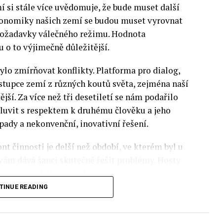
si stále více uvědomuje, že bude muset další
 Ekonomiky našich zemí se budou muset vyrovnat
 požadavky válečného režimu. Hodnota
 o to výjimečně důležitější.
lo zmírňovat konflikty. Platforma pro dialog,
stupce zemí z různých koutů světa, zejména naší
ější. Za více než tři desetiletí se nám podařilo
luvit s respektem k druhému člověku a jeho
pady a nekonvenční, inovativní řešení.
nt činnosti je delší než období, ve kterém byl u
 vám dává šanci skutečně řešit problémy. Hosty
inistři, politici a představitelé samosprávy,
nomovaní vědci, novináři a zástupci nevládních
TINUE READING