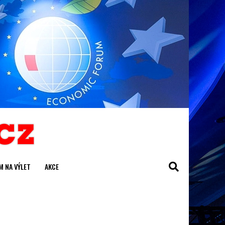
M NA VÝLET
AKCE