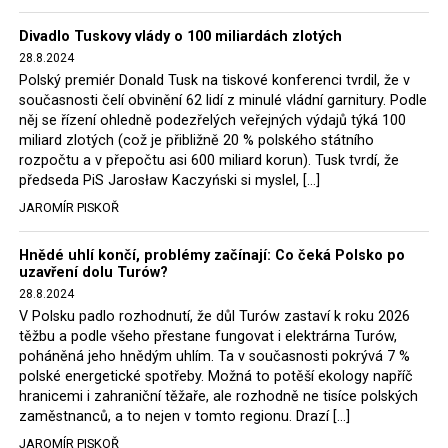
Trzaskowski nebo lídr Hnutí Polsko 2050 Szymon
Divadlo Tuskovy vlády o 100 miliardách zlotých
Hołownia, přímo řekli, že by se polská vláda měla
28.8.2024
tomuto rozhodnutí podřídit.
Polský premiér Donald Tusk na tiskové konferenci tvrdil, že v
současnosti čelí obvinění 62 lidí z minulé vládní garnitury. Podle
Rozhodnutí polského ministra spravedlnosti jistě potěší
něj se řízení ohledně podezřelých veřejných výdajů týká 100
německé, české a polské ekology, ale i těžaře. Je těžké si
miliard zlotých (což je přibližně 20 % polského státního
rozpočtu a v přepočtu asi 600 miliard korun). Tusk tvrdí, že
představit, že by o takové věci rozhodoval sám ministr
předseda PiS Jarosław Kaczyński si myslel, […]
Bodnar. Musel získat politický souhlas vládnoucí koalice.
JAROMÍR PISKOŘ
Stále jsou totiž platné argumenty Morawieckého vlády,
že důl i elektrárna jsou – kromě zabezpečování cca 7 %
Hnědé uhlí končí, problémy začínají: Co čeká Polsko po
polského energetického mixu – klíčovými podniky, spolu
uzavření dolu Turów?
se svými dceřinými společnostmi zaměstnávají cca pět
28.8.2024
tisíc lidí. Navíc s činností dolu a elektrárny nepřímo
V Polsku padlo rozhodnutí, že důl Turów zastaví k roku 2026
souvisí dalších několik desítek tisíc pracovních míst v
těžbu a podle všeho přestane fungovat i elektrárna Turów,
regionu. Zelená politika ale opět zvítězila.
poháněná jeho hnědým uhlím. Ta v současnosti pokrývá 7 %
polské energetické spotřeby. Možná to potěší ekology napříč
hranicemi i zahraniční těžaře, ale rozhodně ne tisíce polských
Rozhodnutí polského ministra spravedlnosti jistě potěší
zaměstnanců, a to nejen v tomto regionu. Drazí […]
německé, české a polské ekology, kteří žalobu u
JAROMÍR PISKOŘ
správního soudu podali, ale také německé a české