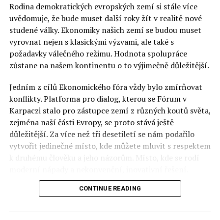
Rodina demokratických evropských zemí si stále více
uvědomuje, že bude muset další roky žít v realitě nové
studené války. Ekonomiky našich zemí se budou muset
vyrovnat nejen s klasickými výzvami, ale také s
požadavky válečného režimu. Hodnota spolupráce
zůstane na našem kontinentu o to výjimečně důležitější.
Jedním z cílů Ekonomického fóra vždy bylo zmírňovat
konflikty. Platforma pro dialog, kterou se Fórum v
Karpaczi stalo pro zástupce zemí z různých koutů světa,
zejména naší části Evropy, se proto stává ještě
důležitější. Za více než tři desetiletí se nám podařilo
vytvořit jedinečné místo, kde můžete mluvit s respektem
k druhému člověku a jeho názorům. Místo, kde se rodí
moderní nápady a nekonvenční, inovativní řešení.
CONTINUE READING
Polsko musí mít instituce, jejichž horizont činnosti je
delší než období, ve kterém byl u moci konkrétní
politický tým. Pouze to vám dává šanci skutečně řešit