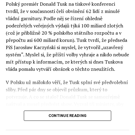
Polský premiér Donald Tusk na tiskové konferenci
Otázky spojené s vývojem umělé inteligence budou na
tvrdil, že v současnosti čelí obvinění 62 lidí z minulé
fóru AI zvláště diskutovanou oblastí. Fórum AI bude
vládní garnitury. Podle něj se řízení ohledně
zahrnovat vyhrazenou tematickou trať skládající se z
podezřelých veřejných výdajů týká 100 miliard zlotých
panelů, prezentací, workshopů a speciálních akcí.
(což je přibližně 20 % polského státního rozpočtu a v
Budou diskutovány klíčové otázky vlivu umělé
přepočtu asi 600 miliard korun). Tusk tvrdí, že předseda
inteligence ve společnosti, ale i v sektoru veřejných a
PiS Jarosław Kaczyński si myslel, že vytvořil „uzavřený
komerčních služeb. Budou se diskutovat problémy a
systém“. Myslel si, že příští volby vyhraje a nikdo nebude
výzvy, kterým bude muset trh čelit tváří v tvář zásadním
mít přístup k informacím, ze kterých si dnes Tuskova
technologickým změnám. Účastníci fóra také zváží, do
vláda pomalu vytváří obrázek o těchto zneužitích.
jaké míry investice do vědeckého výzkumu a moderních
V Polsku už málokdo věří, že Tusk splní své předvolební
technologií umělé inteligence v mnoha oblastech života
sliby. Před pár dny se objevil průzkum, který to
umožní Evropské unii obnovit konkurenceschopnost ve
potvrzuje. A co se stalo? Donald Tusk se samozřejmě
vztahu ke globálním ekonomikám a nutnosti zajistit
naštval a musel předvést show. Vyzval tři ministry, aby
bezpečnost evropských zemí.
před kamerami podepsali dohodu o stíhání členů PiS, a
CONTINUE READING
ti poslušně ono divadlo předvedli. Andrzej Domański
(finance), Tomasz Siemoniak (vnitro) a Adam Bodnar
(spravedlnost) podepsali teatrálně dohodu týkající se