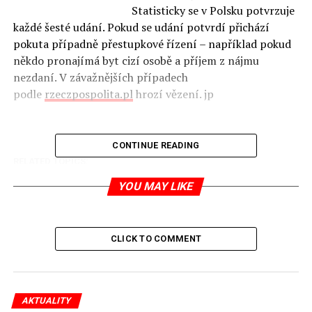
Statisticky se v Polsku potvrzuje
každé šesté udání. Pokud se udání potvrdí přichází
pokuta případně přestupkové řízení – například pokud
někdo pronajímá byt cizí osobě a příjem z nájmu
nezdaní. V závažnějších případech
podle
rzeczpospolita.pl
hrozí vězení. jp
CONTINUE READING
RELATED TOPICS:
UP NEXT
YOU MAY LIKE
Patnáct rad pro obchodování s Polskem
DON'T MISS
Bobři se pustili do domu stařenky
CLICK TO COMMENT
Jaromír Piskoř
AKTUALITY