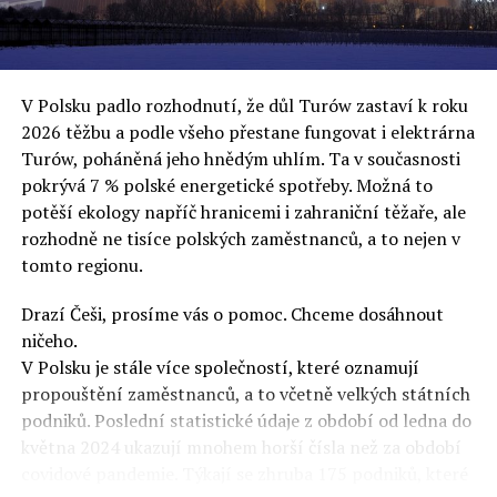
uvěří a nebudou se ptát na podrobnosti,“ řekl Rafał
Ziemkiewicz, redaktor týdeníku Do Rzeczy a ironicky
dodal: „Když se nynějšímu vedení státního hřebčince
podařilo prodat na aukci 10 plemenných koní za 600
V Polsku padlo rozhodnutí, že důl Turów zastaví k roku
000 euro, bylo to provládními médii oslavované jako
2026 těžbu a podle všeho přestane fungovat i elektrárna
velký úspěch. Za vlády PiS se 14 koní prodalo za 2,5
Turów, poháněná jeho hnědým uhlím. Ta v současnosti
milionu euro, což bylo stejnou mediální partou
pokrývá 7 % polské energetické spotřeby. Možná to
komentováno jako konec polského chovu koní. Ve vidění
potěší ekology napříč hranicemi i zahraniční těžaře, ale
kontrolorů činnosti PiS ale určitě šlo při prodeji koní o
rozhodně ne tisíce polských zaměstnanců, a to nejen v
praní peněz či jinou nelegální činnost.“
tomto regionu.
Tuskova čísla jsou ale ujetá i jinde, pokračoval
Ziemkiewicz. „Ve vládní aféře PiS kolem vydávání víz
Drazí Češi, prosíme vás o pomoc. Chceme dosáhnout
Tusk tvrdil, že za vlády dnešní opozice se nelegálně
ničeho.
prodalo 600 000 víz do Polska. Byla na to dokonce
V Polsku je stále více společností, které oznamují
vytvořena parlamentní vyšetřovací komise, která přišla
propouštění zaměstnanců, a to včetně velkých státních
ale pouze na to, že 220 víz do Polska bylo
podniků. Poslední statistické údaje z období od ledna do
prostřednictvím úplatků uspíšeno, tedy že víza byla
května 2024 ukazují mnohem horší čísla než za období
vydána přednostně. Ptá se dnes někdo Tuska, kam se
covidové pandemie. Týkají se zhruba 175 podniků, které
podělo oněch 599 780 uplacených víz? Nikdo se už