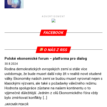
Připomeňme, že ukončení těžby hnědého uhlí pro
elektrárnu Turów nařídil Soudní dvůr Evropské unie
(SDEU) v souvislosti se stížnostmi českých samospráv
ADVERTISEMENT
verdiktem španělské soudkyně Rosario Silva de Lapureta
v květnu 2021. Vláda premiéra Morawieckého však
FACEBOOK
tomuto rozhodnutí nevyhověla, proto na žádost
Evropské komise uložil SDEU v září 2021 Polsku denní
pokutu ve výši 500 tisíc eur.
O NÁS Z RSS
Tento trest byl účtován téměř půl roku, až do února
Polské ekonomické forum – platforma pro dialog
2022, než byl tento případ z důvodu uzavření dohody
30.8.2024
Polska s Českou republikou o odstranění příčin sporu o
Rodina demokratických evropských zemí si stále více
důl Turów vymazán z rejstříku tribunálu. Celkem si
uvědomuje, že bude muset další roky žít v realitě nové studené
Polsko nechalo z přiznaných evropských fondů odečíst
války. Ekonomiky našich zemí se budou muset vyrovnat nejen s
asi 70 milionů eur na pokutách a 45 milionů eur
klasickými výzvami, ale také s požadavky válečného režimu.
Hodnota spolupráce zůstane na našem kontinentu o to
zaplatilo jako odškodnění České republice – ale jak důl,
výjimečně důležitější. Jedním z cílů Ekonomického fóra vždy
tak elektrárna nadále fungovaly. Už tehdy zástupci
bylo zmírňovat konflikty. […]
tehdejší opozice a dnes vládnoucí koalice, jako
JAROMÍR PISKOŘ
místopředseda Občanské platformy (PO) Rafał