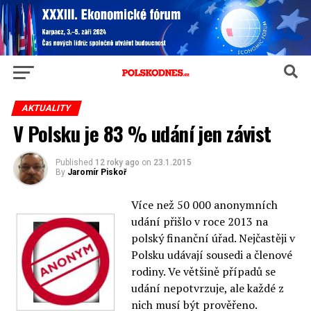
AKTUALITY
V Polsku je 83 % udání jen závist
Published
12 roky ago
on
23.1.2015
By
Jaromír Piskoř
Více než 50 000 anonymních
udání přišlo v roce 2013 na
polský finanční úřad. Nejčastěji v
Polsku udávají sousedi a členové
rodiny. Ve většině případů se
udání nepotvrzuje, ale každé z
nich musí být prověřeno.