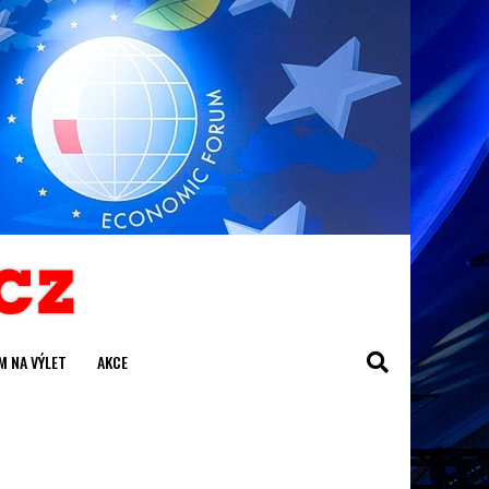
M NA VÝLET
AKCE