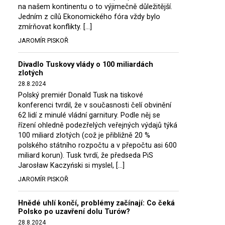
na našem kontinentu o to výjimečně důležitější.
Jedním z cílů Ekonomického fóra vždy bylo
zmírňovat konflikty. […]
JAROMÍR PISKOŘ
Divadlo Tuskovy vlády o 100 miliardách
zlotých
28.8.2024
Polský premiér Donald Tusk na tiskové
konferenci tvrdil, že v současnosti čelí obvinění
62 lidí z minulé vládní garnitury. Podle něj se
řízení ohledně podezřelých veřejných výdajů týká
100 miliard zlotých (což je přibližně 20 %
polského státního rozpočtu a v přepočtu asi 600
miliard korun). Tusk tvrdí, že předseda PiS
Jarosław Kaczyński si myslel, […]
JAROMÍR PISKOŘ
Hnědé uhlí končí, problémy začínají: Co čeká
Polsko po uzavření dolu Turów?
28.8.2024