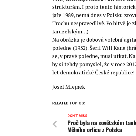
strukturám. I proto tento histori
jaře 1989, nemá dnes v Polsku zrovn
Trochu nespravedlivě. Po bitvě je
Jaruzelským…)
Na obrázku je dobová volební agit
poledne (1952). Šerif Will Kane (h
se, v pravé poledne, musí utkat. Na
by si tehdy pomyslel, že v roce 2017
let demokratické České republice!
Josef Mlejnek
RELATED TOPICS:
DON'T MISS
Proč byla na sovětském tank
Mělníka orlice z Polska