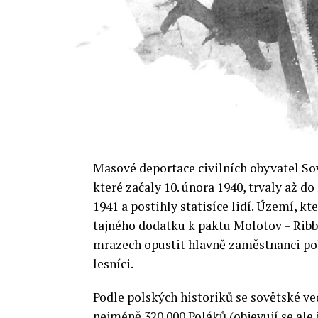
Masové deportace civilních obyvatel S
které začaly 10. února 1940, trvaly až d
1941 a postihly statisíce lidí. Území, k
tajného dodatku k paktu Molotov – Ribbe
mrazech opustit hlavně zaměstnanci pols
lesníci.
Podle polských historiků se sovětské v
nejméně 320 000 Poláků (objevují se ale i