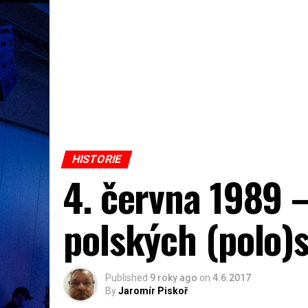
HISTORIE
4. června 1989 – 
polských (polo)
Published
9 roky ago
on
4.6.2017
By
Jaromír Piskoř