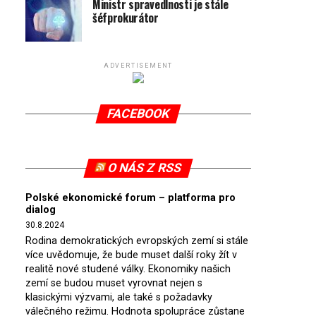
Ministr spravedlnosti je stále
šéfprokurátor
ADVERTISEMENT
FACEBOOK
O NÁS Z RSS
Polské ekonomické forum – platforma pro
dialog
30.8.2024
Rodina demokratických evropských zemí si stále
více uvědomuje, že bude muset další roky žít v
realitě nové studené války. Ekonomiky našich
zemí se budou muset vyrovnat nejen s
klasickými výzvami, ale také s požadavky
válečného režimu. Hodnota spolupráce zůstane