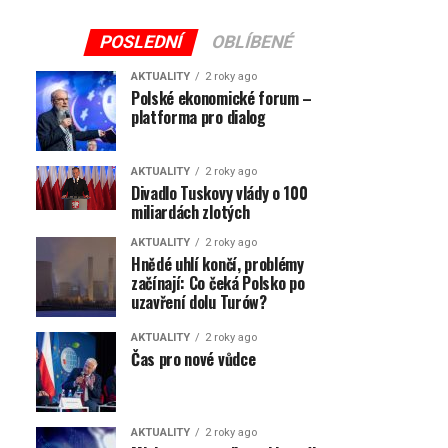
POSLEDNÍ
OBLÍBENÉ
AKTUALITY
2 roky ago
Polské ekonomické forum –
platforma pro dialog
AKTUALITY
2 roky ago
Divadlo Tuskovy vlády o 100
miliardách zlotých
AKTUALITY
2 roky ago
Hnědé uhlí končí, problémy
začínají: Co čeká Polsko po
uzavření dolu Turów?
AKTUALITY
2 roky ago
Čas pro nové vůdce
AKTUALITY
2 roky ago