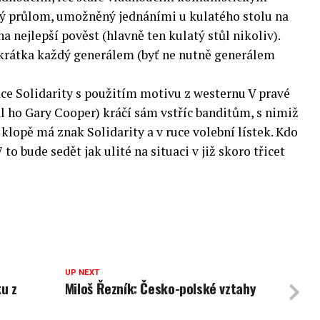
cký průlom, umožněný jednáními u kulatého stolu na
a nejlepší pověst (hlavně ten kulatý stůl nikoliv).
 zkrátka každý generálem (byť ne nutně generálem
ace Solidarity s použitím motivu z westernu V pravé
rál ho Gary Cooper) kráčí sám vstříc banditům, s nimiž
 klopě má znak Solidarity a v ruce volební lístek. Kdo
 to bude sedět jak ulité na situaci v již skoro třicet
UP NEXT
u z
Miloš Řezník: Česko-polské vztahy