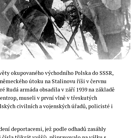
ověty okupovaného východního Polska do SSSR,
o německého útoku na Stalinovu říši v červnu
teré Rudá armáda obsadila v září 1939 na základě
ntrop, museli v první vlně v třeskutých
kých civilních a vojenských úřadů, policisté i
edení deportacemi, jež podle odhadů zasáhly
 čísla třikrát vyšší), připravovalo na válku s