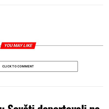
YOU MAY LIKE
CLICK TO COMMENT
: Sověti deportovali na