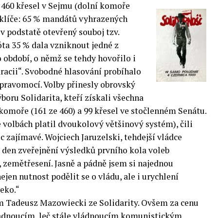
460 křesel v Sejmu (dolní komoře
 klíče: 65 % mandátů vyhrazených
 v podstatě otevřený souboj tzv.
óta 35 % dala vzniknout jedné z
 období, o němž se tehdy hovořilo i
racii“. Svobodné hlasování probíhalo
 pravomocí. Volby přinesly obrovský
ru Solidarita, kteří získali všechna
komoře (161 ze 460) a 99 křesel ve stočlenném Senátu.
e volbách platil dvoukolový většinový systém), čili
c zajímavé. Wojciech Jaruzelski, tehdejší vládce
 den zveřejnění výsledků prvního kola voleb
 zemětřesení. Jasně a pádně jsem si najednou
jen nutnost podělit se o vládu, ale i urychlení
eko.“
m Tadeusz Mazowiecki ze Solidarity. Ovšem za cenu
adnoucím, leč stále vládnoucím komunistickým