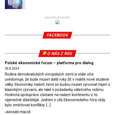
Připomeňme, že ukončení těžby hnědého uhlí pro
elektrárnu Turów nařídil Soudní dvůr Evropské unie
(SDEU) v souvislosti se stížnostmi českých samospráv
ADVERTISEMENT
verdiktem španělské soudkyně Rosario Silva de Lapureta
v květnu 2021. Vláda premiéra Morawieckého však
FACEBOOK
tomuto rozhodnutí nevyhověla, proto na žádost
Evropské komise uložil SDEU v září 2021 Polsku denní
pokutu ve výši 500 tisíc eur.
O NÁS Z RSS
Tento trest byl účtován téměř půl roku, až do února
Polské ekonomické forum – platforma pro dialog
2022, než byl tento případ z důvodu uzavření dohody
30.8.2024
Polska s Českou republikou o odstranění příčin sporu o
Rodina demokratických evropských zemí si stále více
důl Turów vymazán z rejstříku tribunálu. Celkem si
uvědomuje, že bude muset další roky žít v realitě nové studené
Polsko nechalo z přiznaných evropských fondů odečíst
války. Ekonomiky našich zemí se budou muset vyrovnat nejen s
asi 70 milionů eur na pokutách a 45 milionů eur
klasickými výzvami, ale také s požadavky válečného režimu.
Hodnota spolupráce zůstane na našem kontinentu o to
zaplatilo jako odškodnění České republice – ale jak důl,
výjimečně důležitější. Jedním z cílů Ekonomického fóra vždy
tak elektrárna nadále fungovaly. Už tehdy zástupci
bylo zmírňovat konflikty. […]
tehdejší opozice a dnes vládnoucí koalice, jako
JAROMÍR PISKOŘ
místopředseda Občanské platformy (PO) Rafał