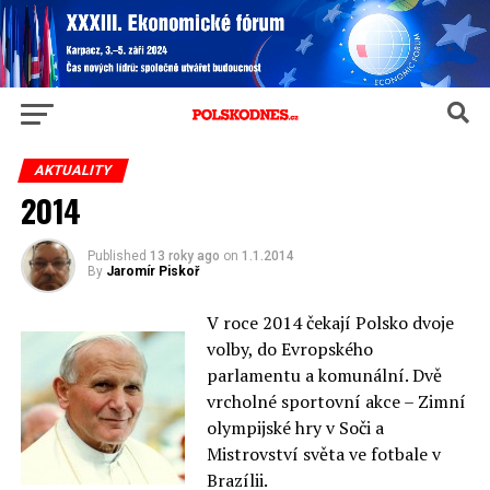
AKTUALITY
2014
Published
13 roky ago
on
1.1.2014
By
Jaromír Piskoř
V roce 2014 čekají Polsko dvoje
volby, do Evropského
parlamentu a komunální. Dvě
vrcholné sportovní akce – Zimní
olympijské hry v Soči a
Mistrovství světa ve fotbale v
Brazílii.