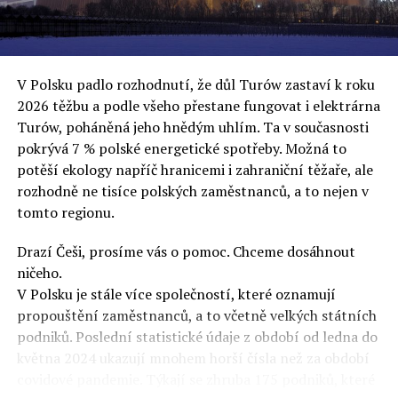
uvěří a nebudou se ptát na podrobnosti,“ řekl Rafał
Ziemkiewicz, redaktor týdeníku Do Rzeczy a ironicky
dodal: „Když se nynějšímu vedení státního hřebčince
podařilo prodat na aukci 10 plemenných koní za 600
V Polsku padlo rozhodnutí, že důl Turów zastaví k roku
000 euro, bylo to provládními médii oslavované jako
2026 těžbu a podle všeho přestane fungovat i elektrárna
velký úspěch. Za vlády PiS se 14 koní prodalo za 2,5
Turów, poháněná jeho hnědým uhlím. Ta v současnosti
milionu euro, což bylo stejnou mediální partou
pokrývá 7 % polské energetické spotřeby. Možná to
komentováno jako konec polského chovu koní. Ve vidění
potěší ekology napříč hranicemi i zahraniční těžaře, ale
kontrolorů činnosti PiS ale určitě šlo při prodeji koní o
rozhodně ne tisíce polských zaměstnanců, a to nejen v
praní peněz či jinou nelegální činnost.“
tomto regionu.
Tuskova čísla jsou ale ujetá i jinde, pokračoval
Ziemkiewicz. „Ve vládní aféře PiS kolem vydávání víz
Drazí Češi, prosíme vás o pomoc. Chceme dosáhnout
Tusk tvrdil, že za vlády dnešní opozice se nelegálně
ničeho.
prodalo 600 000 víz do Polska. Byla na to dokonce
V Polsku je stále více společností, které oznamují
vytvořena parlamentní vyšetřovací komise, která přišla
propouštění zaměstnanců, a to včetně velkých státních
ale pouze na to, že 220 víz do Polska bylo
podniků. Poslední statistické údaje z období od ledna do
prostřednictvím úplatků uspíšeno, tedy že víza byla
května 2024 ukazují mnohem horší čísla než za období
vydána přednostně. Ptá se dnes někdo Tuska, kam se
covidové pandemie. Týkají se zhruba 175 podniků, které
podělo oněch 599 780 uplacených víz? Nikdo se už