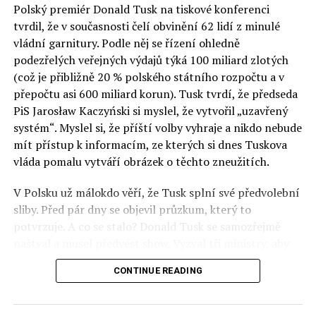
Polský premiér Donald Tusk na tiskové konferenci
Otázky spojené s vývojem umělé inteligence budou na
tvrdil, že v současnosti čelí obvinění 62 lidí z minulé
fóru AI zvláště diskutovanou oblastí. Fórum AI bude
vládní garnitury. Podle něj se řízení ohledně
zahrnovat vyhrazenou tematickou trať skládající se z
podezřelých veřejných výdajů týká 100 miliard zlotých
panelů, prezentací, workshopů a speciálních akcí.
(což je přibližně 20 % polského státního rozpočtu a v
Budou diskutovány klíčové otázky vlivu umělé
přepočtu asi 600 miliard korun). Tusk tvrdí, že předseda
inteligence ve společnosti, ale i v sektoru veřejných a
PiS Jarosław Kaczyński si myslel, že vytvořil „uzavřený
komerčních služeb. Budou se diskutovat problémy a
systém“. Myslel si, že příští volby vyhraje a nikdo nebude
výzvy, kterým bude muset trh čelit tváří v tvář zásadním
mít přístup k informacím, ze kterých si dnes Tuskova
technologickým změnám. Účastníci fóra také zváží, do
vláda pomalu vytváří obrázek o těchto zneužitích.
jaké míry investice do vědeckého výzkumu a moderních
V Polsku už málokdo věří, že Tusk splní své předvolební
technologií umělé inteligence v mnoha oblastech života
sliby. Před pár dny se objevil průzkum, který to
umožní Evropské unii obnovit konkurenceschopnost ve
potvrzuje. A co se stalo? Donald Tusk se samozřejmě
vztahu ke globálním ekonomikám a nutnosti zajistit
naštval a musel předvést show. Vyzval tři ministry, aby
bezpečnost evropských zemí.
před kamerami podepsali dohodu o stíhání členů PiS, a
CONTINUE READING
ti poslušně ono divadlo předvedli. Andrzej Domański
(finance), Tomasz Siemoniak (vnitro) a Adam Bodnar
(spravedlnost) podepsali teatrálně dohodu týkající se