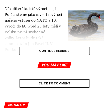
Několikeré kulaté výročí mají
Poláci stejné jako my – 15. výročí
našeho vstupu do NATO a 10.
výročí do EU. Před 25 lety měli v
Polsku první svobodné
volby. Letos bude také
kanonizován Jan Pavel II. V
Polsku má být tento rok „rokem černé labutě“.
CONTINUE READING
jp
YOU MAY LIKE
RELATED TOPICS:
UP NEXT
CLICK TO COMMENT
Jak změnit mentalitu Poláků?
DON'T MISS
Dnes se čte v polských kostelech Pastýřský list polských
biskupů
AKTUALITY