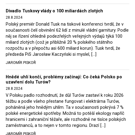
Trzaskowski nebo lídr Hnutí Polsko 2050 Szymon
Divadlo Tuskovy vlády o 100 miliardách zlotých
Hołownia, přímo řekli, že by se polská vláda měla
28.8.2024
tomuto rozhodnutí podřídit.
Polský premiér Donald Tusk na tiskové konferenci tvrdil, že v
současnosti čelí obvinění 62 lidí z minulé vládní garnitury. Podle
Rozhodnutí polského ministra spravedlnosti jistě potěší
něj se řízení ohledně podezřelých veřejných výdajů týká 100
německé, české a polské ekology, ale i těžaře. Je těžké si
miliard zlotých (což je přibližně 20 % polského státního
rozpočtu a v přepočtu asi 600 miliard korun). Tusk tvrdí, že
představit, že by o takové věci rozhodoval sám ministr
předseda PiS Jarosław Kaczyński si myslel, […]
Bodnar. Musel získat politický souhlas vládnoucí koalice.
JAROMÍR PISKOŘ
Stále jsou totiž platné argumenty Morawieckého vlády,
že důl i elektrárna jsou – kromě zabezpečování cca 7 %
Hnědé uhlí končí, problémy začínají: Co čeká Polsko po
polského energetického mixu – klíčovými podniky, spolu
uzavření dolu Turów?
se svými dceřinými společnostmi zaměstnávají cca pět
28.8.2024
tisíc lidí. Navíc s činností dolu a elektrárny nepřímo
V Polsku padlo rozhodnutí, že důl Turów zastaví k roku 2026
souvisí dalších několik desítek tisíc pracovních míst v
těžbu a podle všeho přestane fungovat i elektrárna Turów,
regionu. Zelená politika ale opět zvítězila.
poháněná jeho hnědým uhlím. Ta v současnosti pokrývá 7 %
polské energetické spotřeby. Možná to potěší ekology napříč
hranicemi i zahraniční těžaře, ale rozhodně ne tisíce polských
Rozhodnutí polského ministra spravedlnosti jistě potěší
zaměstnanců, a to nejen v tomto regionu. Drazí […]
německé, české a polské ekology, kteří žalobu u
JAROMÍR PISKOŘ
správního soudu podali, ale také německé a české