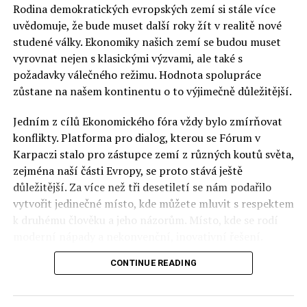
Rodina demokratických evropských zemí si stále více
uvědomuje, že bude muset další roky žít v realitě nové
studené války. Ekonomiky našich zemí se budou muset
vyrovnat nejen s klasickými výzvami, ale také s
požadavky válečného režimu. Hodnota spolupráce
zůstane na našem kontinentu o to výjimečně důležitější.
Jedním z cílů Ekonomického fóra vždy bylo zmírňovat
konflikty. Platforma pro dialog, kterou se Fórum v
Karpaczi stalo pro zástupce zemí z různých koutů světa,
zejména naší části Evropy, se proto stává ještě
důležitější. Za více než tři desetiletí se nám podařilo
vytvořit jedinečné místo, kde můžete mluvit s respektem
k druhému člověku a jeho názorům. Místo, kde se rodí
moderní nápady a nekonvenční, inovativní řešení.
CONTINUE READING
Polsko musí mít instituce, jejichž horizont činnosti je
delší než období, ve kterém byl u moci konkrétní
politický tým. Pouze to vám dává šanci skutečně řešit