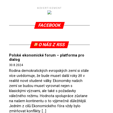
ADVERTISEMENT
FACEBOOK
O NÁS Z RSS
Polské ekonomické forum – platforma pro
dialog
30.8.2024
Rodina demokratických evropských zemí si stále
více uvědomuje, že bude muset další roky žít v
realitě nové studené války. Ekonomiky našich
zemí se budou muset vyrovnat nejen s
klasickými výzvami, ale také s požadavky
válečného režimu. Hodnota spolupráce zůstane
na našem kontinentu o to výjimečně důležitější.
Jedním z cílů Ekonomického fóra vždy bylo
zmírňovat konflikty. […]