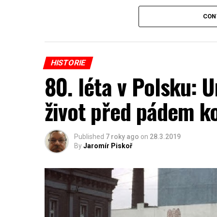
Po první vlně deportací následovaly dal
CON
května až července. K těm posledním doš
načrtnuty již v prvních měsících, podle
HISTORIE
Smutným důsledkem deportace je i nech
80. léta v Polsku: 
Sověty na jaře roku 1940 povražděno pře
polského velení a inteligence.
život před pádem 
ECHO24, ČTK, JCH
Published
7 roky ago
on
28.3.2019
By
Jaromír Piskoř