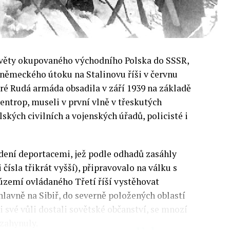
ověty okupovaného východního Polska do SSSR,
o německého útoku na Stalinovu říši v červnu
teré Rudá armáda obsadila v září 1939 na základě
ntrop, museli v první vlně v třeskutých
kých civilních a vojenských úřadů, policisté i
edení deportacemi, jež podle odhadů zasáhly
 čísla třikrát vyšší), připravovalo na válku s
 území ovládaného Třetí říší vystěhovat
hlavně na Sibiř, do severně položených oblastí
ti své vůli dostali sovětské občanství, se mnozí
 zahynuly.