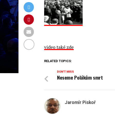
video také zde
RELATED TOPICS:
DON'T MISS
Neseme Polákům smrt
Jaromír Piskoř