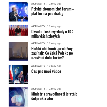
AKTUALITY
2 roky ago
Polské ekonomické forum –
platforma pro dialog
AKTUALITY
2 roky ago
Divadlo Tuskovy vlády o 100
miliardách zlotých
AKTUALITY
2 roky ago
Hnědé uhlí končí, problémy
začínají: Co čeká Polsko po
uzavření dolu Turów?
AKTUALITY
2 roky ago
Čas pro nové vůdce
AKTUALITY
2 roky ago
Ministr spravedlnosti je stále
šéfprokurátor