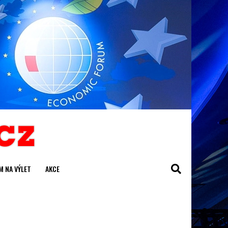
M NA VÝLET
AKCE