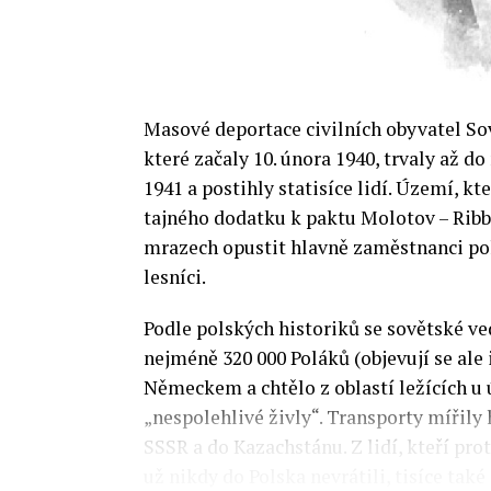
Masové deportace civilních obyvatel S
které začaly 10. února 1940, trvaly až d
1941 a postihly statisíce lidí. Území, k
tajného dodatku k paktu Molotov – Ribbe
mrazech opustit hlavně zaměstnanci pols
lesníci.
Podle polských historiků se sovětské v
nejméně 320 000 Poláků (objevují se ale i
Německem a chtělo z oblastí ležících u
„nespolehlivé živly“. Transporty mířily 
SSSR a do Kazachstánu. Z lidí, kteří pro
už nikdy do Polska nevrátili, tisíce také