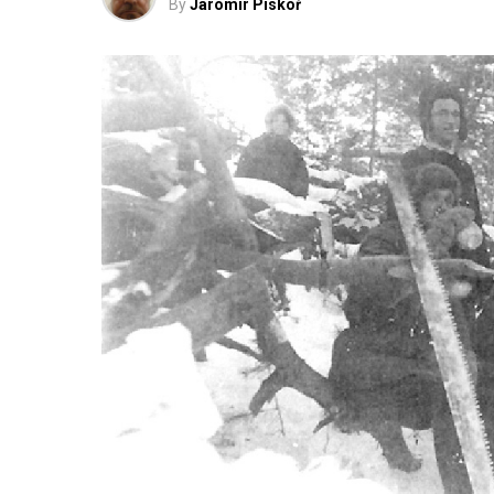
By
Jaromír Piskoř