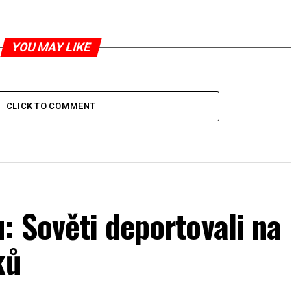
YOU MAY LIKE
CLICK TO COMMENT
: Sověti deportovali na
ků