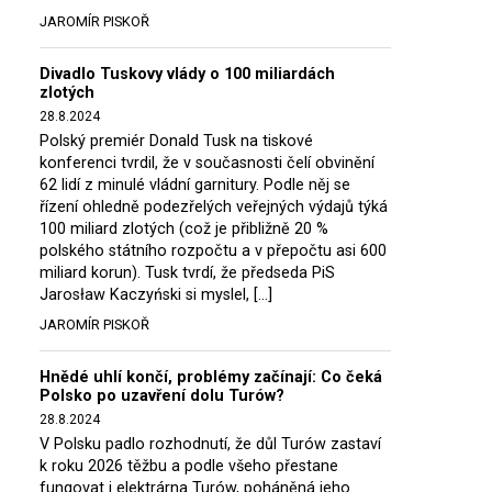
JAROMÍR PISKOŘ
Divadlo Tuskovy vlády o 100 miliardách
zlotých
28.8.2024
Polský premiér Donald Tusk na tiskové
konferenci tvrdil, že v současnosti čelí obvinění
62 lidí z minulé vládní garnitury. Podle něj se
řízení ohledně podezřelých veřejných výdajů týká
100 miliard zlotých (což je přibližně 20 %
polského státního rozpočtu a v přepočtu asi 600
miliard korun). Tusk tvrdí, že předseda PiS
Jarosław Kaczyński si myslel, […]
JAROMÍR PISKOŘ
Hnědé uhlí končí, problémy začínají: Co čeká
Polsko po uzavření dolu Turów?
28.8.2024
V Polsku padlo rozhodnutí, že důl Turów zastaví
k roku 2026 těžbu a podle všeho přestane
fungovat i elektrárna Turów, poháněná jeho