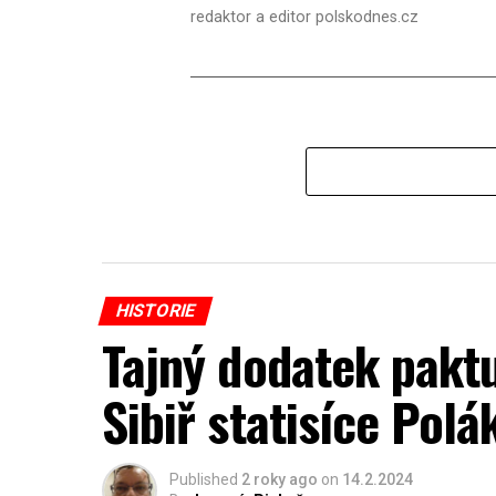
redaktor a editor polskodnes.cz
HISTORIE
Tajný dodatek paktu
Sibiř statisíce Polá
Published
2 roky ago
on
14.2.2024