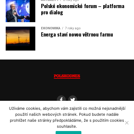
Polské ekonomické forum – platforma
(psáno pro info.cz)
pro dialog
EKONOMIKA
7 roky ago
Energa staví novou větrnou farmu
Užíváme cookies, abychom vám zajistili co možná nejsnadnější
použití našich webových stránek. Pokud budete nadále
prohlížet naše stránky předpokládáme, že s použitím cookies
souhlasíte.
Copyright © 2013 - 2022
Polskodnes.cz
| ISSN 1805-8582 | Powered by