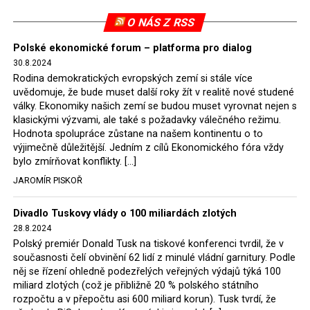
pokutu ve výši 500 tisíc eur.
O NÁS Z RSS
Tento trest byl účtován téměř půl roku, až do února
Polské ekonomické forum – platforma pro dialog
2022, než byl tento případ z důvodu uzavření dohody
30.8.2024
Polska s Českou republikou o odstranění příčin sporu o
Rodina demokratických evropských zemí si stále více
důl Turów vymazán z rejstříku tribunálu. Celkem si
uvědomuje, že bude muset další roky žít v realitě nové studené
Polsko nechalo z přiznaných evropských fondů odečíst
války. Ekonomiky našich zemí se budou muset vyrovnat nejen s
asi 70 milionů eur na pokutách a 45 milionů eur
klasickými výzvami, ale také s požadavky válečného režimu.
Hodnota spolupráce zůstane na našem kontinentu o to
zaplatilo jako odškodnění České republice – ale jak důl,
výjimečně důležitější. Jedním z cílů Ekonomického fóra vždy
tak elektrárna nadále fungovaly. Už tehdy zástupci
bylo zmírňovat konflikty. […]
tehdejší opozice a dnes vládnoucí koalice, jako
JAROMÍR PISKOŘ
místopředseda Občanské platformy (PO) Rafał
Trzaskowski nebo lídr Hnutí Polsko 2050 Szymon
Divadlo Tuskovy vlády o 100 miliardách zlotých
Hołownia, přímo řekli, že by se polská vláda měla
28.8.2024
tomuto rozhodnutí podřídit.
Polský premiér Donald Tusk na tiskové konferenci tvrdil, že v
současnosti čelí obvinění 62 lidí z minulé vládní garnitury. Podle
Rozhodnutí polského ministra spravedlnosti jistě potěší
něj se řízení ohledně podezřelých veřejných výdajů týká 100
německé, české a polské ekology, ale i těžaře. Je těžké si
miliard zlotých (což je přibližně 20 % polského státního
rozpočtu a v přepočtu asi 600 miliard korun). Tusk tvrdí, že
představit, že by o takové věci rozhodoval sám ministr