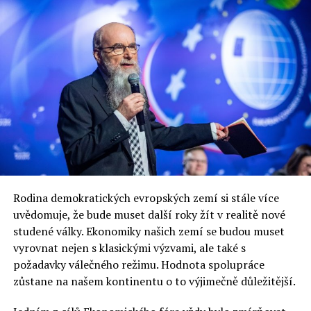
Poplach! Odklon! Útok!
Jaromír Piskoř
redaktor a editor polskodnes.cz
Rodina demokratických evropských zemí si stále více
uvědomuje, že bude muset další roky žít v realitě nové
studené války. Ekonomiky našich zemí se budou muset
vyrovnat nejen s klasickými výzvami, ale také s
požadavky válečného režimu. Hodnota spolupráce
zůstane na našem kontinentu o to výjimečně důležitější.