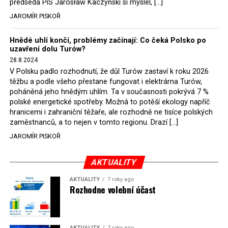
předseda PiS Jarosław Kaczyński si myslel, […]
Bodnar. Musel získat politický souhlas vládnoucí koalice.
JAROMÍR PISKOŘ
Stále jsou totiž platné argumenty Morawieckého vlády,
že důl i elektrárna jsou – kromě zabezpečování cca 7 %
Hnědé uhlí končí, problémy začínají: Co čeká Polsko po
polského energetického mixu – klíčovými podniky, spolu
uzavření dolu Turów?
se svými dceřinými společnostmi zaměstnávají cca pět
28.8.2024
tisíc lidí. Navíc s činností dolu a elektrárny nepřímo
V Polsku padlo rozhodnutí, že důl Turów zastaví k roku 2026
souvisí dalších několik desítek tisíc pracovních míst v
těžbu a podle všeho přestane fungovat i elektrárna Turów,
regionu. Zelená politika ale opět zvítězila.
poháněná jeho hnědým uhlím. Ta v současnosti pokrývá 7 %
polské energetické spotřeby. Možná to potěší ekology napříč
hranicemi i zahraniční těžaře, ale rozhodně ne tisíce polských
Rozhodnutí polského ministra spravedlnosti jistě potěší
zaměstnanců, a to nejen v tomto regionu. Drazí […]
německé, české a polské ekology, kteří žalobu u
JAROMÍR PISKOŘ
správního soudu podali, ale také německé a české
hnědouhelné těžaře, kteří do polské elektrárny budou
možná vozit své hnědé uhlí. ČEZ bude také spokojen –
AKTUALITY
škrtnutím 7 % elektřiny znamená totiž pro Polsko zcela
AKTUALITY
7 roky ago
neplánované a nečekané skokové zvýšení závislosti na
Rozhodne volební účast
dovozu elektřiny už od roku 2027.
Jaromír Piskoř
AKTUALITY
2 roky ago