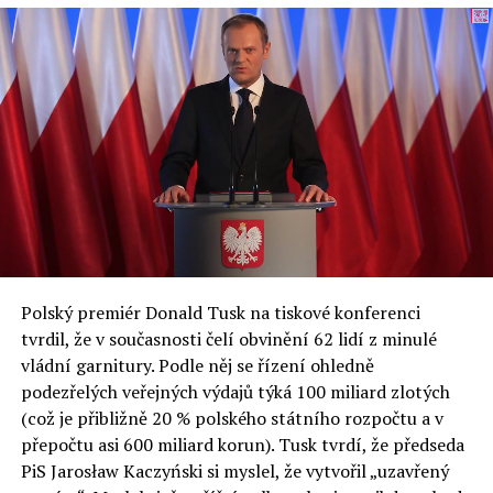
každoročně připravit obsahový program Ekonomického
fóra, který se skládá z více než 350 akcí týkajících se
celého spektra témat ze světa evropské politiky.
inovativní ekonomiky, občanské společnosti, ochrany
životního prostředí a bezpečnosti.
Jednou z klíčových událostí XXXIII. ekonomického fóra
bude prezentace zprávy připravené Varšavskou
ekonomickou školou a Ekonomickým fórem. Odborníci
ze SGH již posedmé představili analýzy nejdůležitějších
ekonomických a sociálních problémů v Polsku a střední
a východní Evropě.
Polský premiér Donald Tusk na tiskové konferenci
Otázky spojené s vývojem umělé inteligence budou na
tvrdil, že v současnosti čelí obvinění 62 lidí z minulé
fóru AI zvláště diskutovanou oblastí. Fórum AI bude
vládní garnitury. Podle něj se řízení ohledně
zahrnovat vyhrazenou tematickou trať skládající se z
podezřelých veřejných výdajů týká 100 miliard zlotých
panelů, prezentací, workshopů a speciálních akcí.
(což je přibližně 20 % polského státního rozpočtu a v
Budou diskutovány klíčové otázky vlivu umělé
přepočtu asi 600 miliard korun). Tusk tvrdí, že předseda
inteligence ve společnosti, ale i v sektoru veřejných a
PiS Jarosław Kaczyński si myslel, že vytvořil „uzavřený