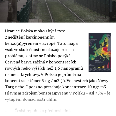
Hranice Polska mohou být i tyto.
Znečištění karcinogenním
benzo(a)pyrenem v Evropě. Tato mapa
však ve skutečnosti neukazuje rozsah
problému, s nímž se Polsko potýká.
Červená barva začíná v koncentracích
rovných nebo vyšších než 1,5 nanogramů
na metr krychlový. V Polsku je průměrná
koncentrace téměř 5 ng / m3 (!). Ve městech jako Nowy
Targ nebo Opoczno přesahuje koncentrace 10 ng/ m3.
Hlavním zdrojem benzo(a)pyrenu v Polsku – asi 75% – je
vytápění domácností uhlím.
….. a Česká republika předposlední.