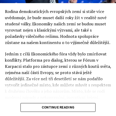
Rodina demokratických evropských zemí si stále více
uvědomuje, že bude muset další roky žít v realitě nové
studené války. Ekonomiky našich zemí se budou muset
vyrovnat nejen s klasickými výzvami, ale také s
požadavky válečného režimu. Hodnota spolupráce
zůstane na našem kontinentu o to výjimečně důležitější.
Jedním z cílů Ekonomického fóra vždy bylo zmírňovat
konflikty. Platforma pro dialog, kterou se Fórum v
Karpaczi stalo pro zástupce zemí z různých koutů světa,
zejména naší části Evropy, se proto stává ještě
důležitější. Za více než tři desetiletí se nám podařilo
vytvořit jedinečné místo, kde můžete mluvit s respektem
k druhému člověku a jeho názorům. Místo, kde se rodí
moderní nápady a nekonvenční, inovativní řešení.
CONTINUE READING
Polsko musí mít instituce, jejichž horizont činnosti je
delší než období, ve kterém byl u moci konkrétní