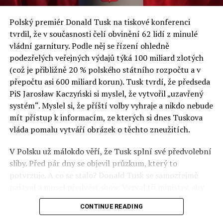
a východní Evropě.
Polský premiér Donald Tusk na tiskové konferenci
Otázky spojené s vývojem umělé inteligence budou na
tvrdil, že v současnosti čelí obvinění 62 lidí z minulé
fóru AI zvláště diskutovanou oblastí. Fórum AI bude
vládní garnitury. Podle něj se řízení ohledně
zahrnovat vyhrazenou tematickou trať skládající se z
podezřelých veřejných výdajů týká 100 miliard zlotých
panelů, prezentací, workshopů a speciálních akcí.
(což je přibližně 20 % polského státního rozpočtu a v
Budou diskutovány klíčové otázky vlivu umělé
přepočtu asi 600 miliard korun). Tusk tvrdí, že předseda
inteligence ve společnosti, ale i v sektoru veřejných a
PiS Jarosław Kaczyński si myslel, že vytvořil „uzavřený
komerčních služeb. Budou se diskutovat problémy a
systém“. Myslel si, že příští volby vyhraje a nikdo nebude
výzvy, kterým bude muset trh čelit tváří v tvář zásadním
mít přístup k informacím, ze kterých si dnes Tuskova
technologickým změnám. Účastníci fóra také zváží, do
vláda pomalu vytváří obrázek o těchto zneužitích.
jaké míry investice do vědeckého výzkumu a moderních
V Polsku už málokdo věří, že Tusk splní své předvolební
technologií umělé inteligence v mnoha oblastech života
sliby. Před pár dny se objevil průzkum, který to
umožní Evropské unii obnovit konkurenceschopnost ve
potvrzuje. A co se stalo? Donald Tusk se samozřejmě
vztahu ke globálním ekonomikám a nutnosti zajistit
naštval a musel předvést show. Vyzval tři ministry, aby
bezpečnost evropských zemí.
před kamerami podepsali dohodu o stíhání členů PiS, a
CONTINUE READING
ti poslušně ono divadlo předvedli. Andrzej Domański
(finance), Tomasz Siemoniak (vnitro) a Adam Bodnar