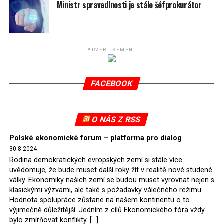
spotřeby.
Ministr spravedlnosti je stále šéfprokurátor
Připomeňme, že ukončení těžby hnědého uhlí pro
elektrárnu Turów nařídil Soudní dvůr Evropské unie
(SDEU) v souvislosti se stížnostmi českých samospráv
ADVERTISEMENT
verdiktem španělské soudkyně Rosario Silva de Lapureta
v květnu 2021. Vláda premiéra Morawieckého však
FACEBOOK
tomuto rozhodnutí nevyhověla, proto na žádost
Evropské komise uložil SDEU v září 2021 Polsku denní
pokutu ve výši 500 tisíc eur.
O NÁS Z RSS
Tento trest byl účtován téměř půl roku, až do února
Polské ekonomické forum – platforma pro dialog
2022, než byl tento případ z důvodu uzavření dohody
30.8.2024
Polska s Českou republikou o odstranění příčin sporu o
Rodina demokratických evropských zemí si stále více
důl Turów vymazán z rejstříku tribunálu. Celkem si
uvědomuje, že bude muset další roky žít v realitě nové studené
Polsko nechalo z přiznaných evropských fondů odečíst
války. Ekonomiky našich zemí se budou muset vyrovnat nejen s
asi 70 milionů eur na pokutách a 45 milionů eur
klasickými výzvami, ale také s požadavky válečného režimu.
Hodnota spolupráce zůstane na našem kontinentu o to
zaplatilo jako odškodnění České republice – ale jak důl,
výjimečně důležitější. Jedním z cílů Ekonomického fóra vždy
tak elektrárna nadále fungovaly. Už tehdy zástupci
bylo zmírňovat konflikty. […]