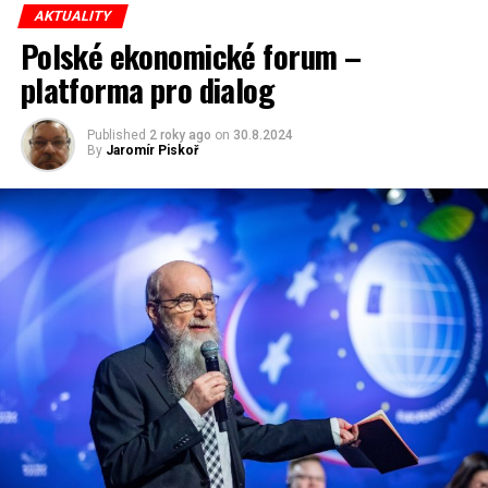
AKTUALITY
Polské ekonomické forum –
redaktor a editor polskodnes.cz
platforma pro dialog
Published
2 roky ago
on
30.8.2024
By
Jaromír Piskoř