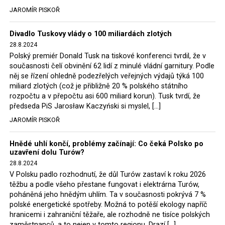
tehdejší opozice a dnes vládnoucí koalice, jako
JAROMÍR PISKOŘ
místopředseda Občanské platformy (PO) Rafał
Trzaskowski nebo lídr Hnutí Polsko 2050 Szymon
Divadlo Tuskovy vlády o 100 miliardách zlotých
Hołownia, přímo řekli, že by se polská vláda měla
28.8.2024
tomuto rozhodnutí podřídit.
Polský premiér Donald Tusk na tiskové konferenci tvrdil, že v
současnosti čelí obvinění 62 lidí z minulé vládní garnitury. Podle
Rozhodnutí polského ministra spravedlnosti jistě potěší
něj se řízení ohledně podezřelých veřejných výdajů týká 100
německé, české a polské ekology, ale i těžaře. Je těžké si
miliard zlotých (což je přibližně 20 % polského státního
rozpočtu a v přepočtu asi 600 miliard korun). Tusk tvrdí, že
představit, že by o takové věci rozhodoval sám ministr
předseda PiS Jarosław Kaczyński si myslel, […]
Bodnar. Musel získat politický souhlas vládnoucí koalice.
JAROMÍR PISKOŘ
Stále jsou totiž platné argumenty Morawieckého vlády,
že důl i elektrárna jsou – kromě zabezpečování cca 7 %
Hnědé uhlí končí, problémy začínají: Co čeká Polsko po
polského energetického mixu – klíčovými podniky, spolu
uzavření dolu Turów?
se svými dceřinými společnostmi zaměstnávají cca pět
28.8.2024
tisíc lidí. Navíc s činností dolu a elektrárny nepřímo
V Polsku padlo rozhodnutí, že důl Turów zastaví k roku 2026
souvisí dalších několik desítek tisíc pracovních míst v
těžbu a podle všeho přestane fungovat i elektrárna Turów,
regionu. Zelená politika ale opět zvítězila.
poháněná jeho hnědým uhlím. Ta v současnosti pokrývá 7 %
polské energetické spotřeby. Možná to potěší ekology napříč
hranicemi i zahraniční těžaře, ale rozhodně ne tisíce polských
Rozhodnutí polského ministra spravedlnosti jistě potěší
zaměstnanců, a to nejen v tomto regionu. Drazí […]