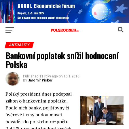
AKTUALITY
Bankovní poplatek snížil hodnocení
Polska
Published
11 roky ago
on
15.1.2016
By
Jaromír Piskoř
Polský prezident dnes podepsal
zákon o bankovním poplatku.
Podle nich banky, pojišťovny či
úvěrové firmy budou muset
odvádět do polského rozpočtu
0,44 % procenta hodnoty svých