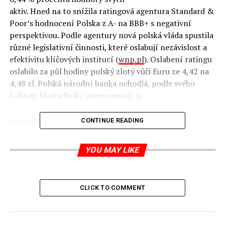
aktiv. Hned na to snížila ratingová agentura Standard &
Poor’s hodnocení Polska z A- na BBB+ s negativní
perspektivou. Podle agentury nová polská vláda spustila
různé legislativní činnosti, které oslabují nezávislost a
efektivitu klíčových institucí (
wnp.pl
).
Oslabení ratingu
oslabilo za půl hodiny polský zlotý vůči Euru ze 4,42 na
4,48 zl. Polská národní banka nehodlá, podle svého
ředitele Marka Belky intervenovat. jp
CONTINUE READING
RELATED TOPICS:
UP NEXT
Polská sociální demokracie překvapuje
YOU MAY LIKE
DON'T MISS
Po „zásahu“ Evropské komise skokově stoupla volební
podpora PiS
CLICK TO COMMENT
Jaromír Piskoř