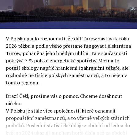
oslovuje své voliče, bublinu šílenců, kteří mu všechno
uvěří a nebudou se ptát na podrobnosti,“ řekl Rafał
Ziemkiewicz, redaktor týdeníku Do Rzeczy a ironicky
dodal: „Když se nynějšímu vedení státního hřebčince
podařilo prodat na aukci 10 plemenných koní za 600
V Polsku padlo rozhodnutí, že důl Turów zastaví k roku
000 euro, bylo to provládními médii oslavované jako
2026 těžbu a podle všeho přestane fungovat i elektrárna
velký úspěch. Za vlády PiS se 14 koní prodalo za 2,5
Turów, poháněná jeho hnědým uhlím. Ta v současnosti
milionu euro, což bylo stejnou mediální partou
pokrývá 7 % polské energetické spotřeby. Možná to
komentováno jako konec polského chovu koní. Ve vidění
potěší ekology napříč hranicemi i zahraniční těžaře, ale
kontrolorů činnosti PiS ale určitě šlo při prodeji koní o
rozhodně ne tisíce polských zaměstnanců, a to nejen v
praní peněz či jinou nelegální činnost.“
tomto regionu.
Tuskova čísla jsou ale ujetá i jinde, pokračoval
Ziemkiewicz. „Ve vládní aféře PiS kolem vydávání víz
Drazí Češi, prosíme vás o pomoc. Chceme dosáhnout
Tusk tvrdil, že za vlády dnešní opozice se nelegálně
ničeho.
prodalo 600 000 víz do Polska. Byla na to dokonce
V Polsku je stále více společností, které oznamují
vytvořena parlamentní vyšetřovací komise, která přišla
propouštění zaměstnanců, a to včetně velkých státních
ale pouze na to, že 220 víz do Polska bylo
podniků. Poslední statistické údaje z období od ledna do
prostřednictvím úplatků uspíšeno, tedy že víza byla
května 2024 ukazují mnohem horší čísla než za období