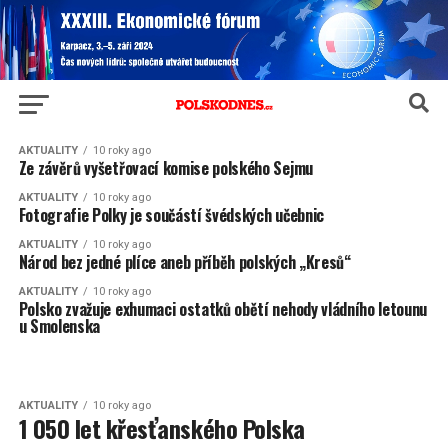
AKTUALITY
10 roky ago
Ze závěrů vyšetřovací komise polského Sejmu
AKTUALITY
10 roky ago
Fotografie Polky je součástí švédských učebnic
AKTUALITY
10 roky ago
Národ bez jedné plíce aneb příběh polských „Kresů“
AKTUALITY
10 roky ago
Polsko zvažuje exhumaci ostatků obětí nehody vládního letounu
u Smolenska
AKTUALITY
10 roky ago
1 050 let křesťanského Polska