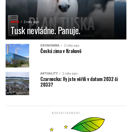
AKCE
2 roky ago
Tusk nevládne. Panuje.
EKONOMIKA
2 roky ago
Česká zima v Krakově
AKTUALITY
2 roky ago
Czarnecka: Vy jste věřili v datum 2032 či
2033?
ADVERTISEMENT