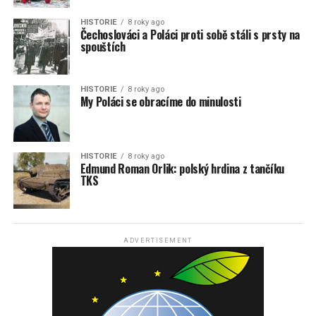
HISTORIE
8 roky ago
Čechoslováci a Poláci proti sobě stáli s prsty na
spouštích
HISTORIE
8 roky ago
My Poláci se obracíme do minulosti
HISTORIE
8 roky ago
Edmund Roman Orlik: polský hrdina z tančíku
TKS
ADVERTISEMENT