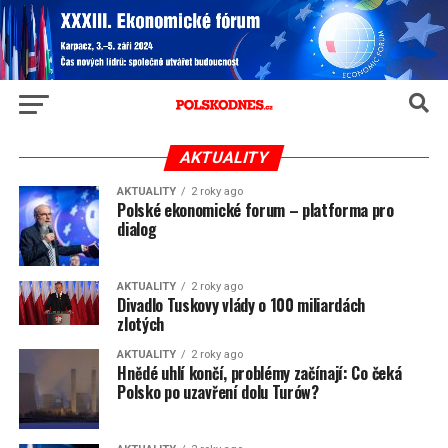
AKTUALITY
AKTUALITY
2 roky ago
Polské ekonomické forum – platforma pro
dialog
AKTUALITY
2 roky ago
Divadlo Tuskovy vlády o 100 miliardách
zlotých
AKTUALITY
2 roky ago
Hnědé uhlí končí, problémy začínají: Co čeká
Polsko po uzavření dolu Turów?