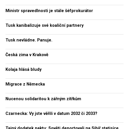
Ministr spravedlnosti je stále šéfprokurátor
Tusk kanibalizuje své koaliční partnery
Tusk nevládne. Panuje.
Česká zima v Krakově
Kolaja hlásá bludy
Migrace z Německa
Nucenou solidaritou k zářným zítřkům
Czarnecka: Vy jste věřili v datum 2032 či 2033?
Tajný dodatek paktu: Sověti deportovali na Sibiř statisíce