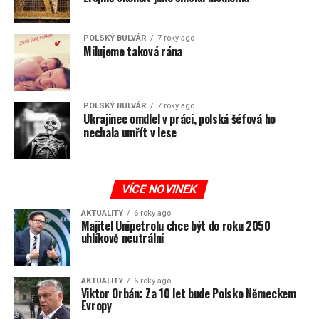
POLSKÝ BULVÁR
7 roky ago
Milujeme taková rána
POLSKÝ BULVÁR
7 roky ago
Ukrajinec omdlel v práci, polská šéfová ho
nechala umřít v lese
VÍCE NOVINEK
AKTUALITY
6 roky ago
Majitel Unipetrolu chce být do roku 2050
uhlíkově neutrální
AKTUALITY
6 roky ago
Viktor Orbán: Za 10 let bude Polsko Německem
Evropy