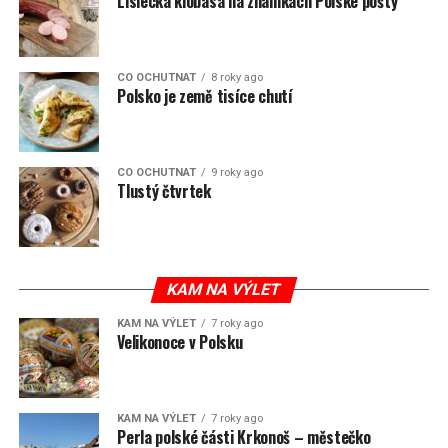
Lisiecká klobása na známkách Polské pošty
CO OCHUTNAT
8 roky ago
Polsko je země tisíce chutí
CO OCHUTNAT
9 roky ago
Tlustý čtvrtek
KAM NA VÝLET
KAM NA VÝLET
7 roky ago
Velikonoce v Polsku
KAM NA VÝLET
7 roky ago
Perla polské části Krkonoš – městečko