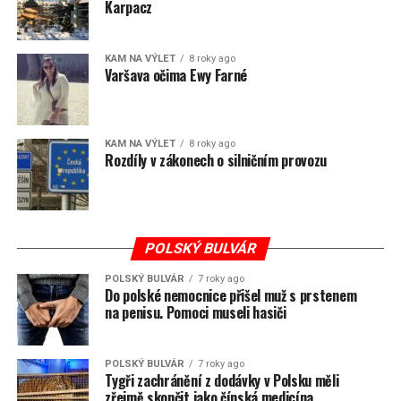
Karpacz
KAM NA VÝLET
8 roky ago
Varšava očima Ewy Farné
KAM NA VÝLET
8 roky ago
Rozdíly v zákonech o silničním provozu
POLSKÝ BULVÁR
POLSKÝ BULVÁR
7 roky ago
Do polské nemocnice přišel muž s prstenem
na penisu. Pomoci museli hasiči
POLSKÝ BULVÁR
7 roky ago
Tygři zachránění z dodávky v Polsku měli
zřejmě skončit jako čínská medicína