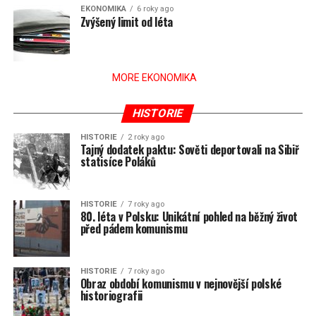
EKONOMIKA
6 roky ago
Zvýšený limit od léta
MORE EKONOMIKA
HISTORIE
HISTORIE
2 roky ago
Tajný dodatek paktu: Sověti deportovali na Sibiř
statisíce Poláků
HISTORIE
7 roky ago
80. léta v Polsku: Unikátní pohled na běžný život
před pádem komunismu
HISTORIE
7 roky ago
Obraz období komunismu v nejnovější polské
historiografii